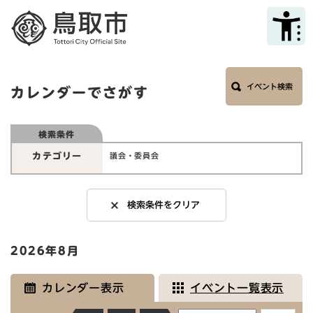
ペ
メニューを飛ばして本文へ
ー
ジ
の
先
本
頭
イベント検索
文
カレンダーでさがす
で
す
。
検索条件
カテゴリー
議会・委員会
検索条件をクリア
2026年8月
カレンダー表示
イベント一覧表示