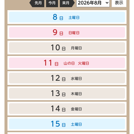
先月
今月
来月
8
土曜日
日
9
日曜日
日
10
月曜日
日
11
山の日
火曜日
日
12
水曜日
日
13
木曜日
日
14
金曜日
日
15
土曜日
日