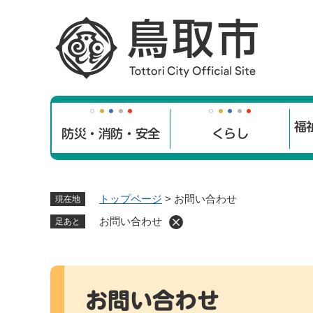
ペ
ー
ジ
の
先
頭
で
福
す
防災・消防・安全
くらし
。
トップページ
>
お問い合わせ
現在地
お問い合わせ
足あと
本
文
お問い合わせ