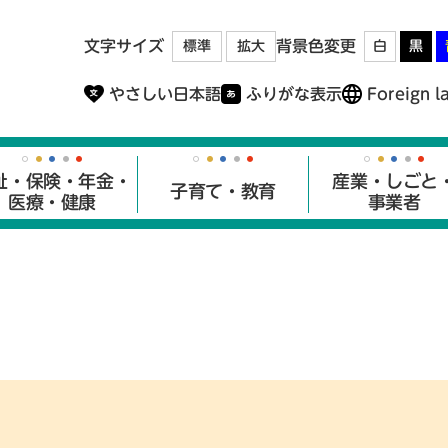
メニューを飛ばして本文へ
文字サイズ
背景色変更
標準
拡大
白
黒
やさしい日本語
ふりがな表示
Foreign l
祉・保険・年金・
産業・しごと
子育て・教育
医療・健康
事業者