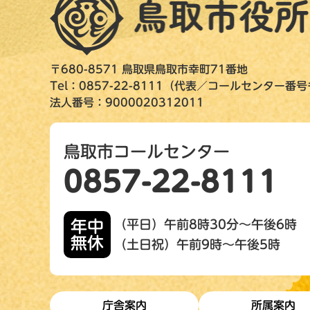
〒680-8571 鳥取県鳥取市幸町71番地
Tel：0857-22-8111（代表／コールセンター番
法人番号：9000020312011
鳥取市コールセンター
0857-22-8111
年中
（平日）午前8時30分～午後6時
無休
（土日祝）午前9時～午後5時
庁舎案内
所属案内