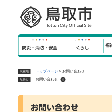
ペ
ー
ジ
の
先
頭
で
福
す
防災・消防・安全
くらし
。
トップページ
>
お問い合わせ
現在地
お問い合わせ
足あと
本
文
お問い合わせ