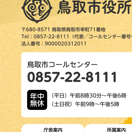
〒680-8571 鳥取県鳥取市幸町71番地
Tel：0857-22-8111（代表／コールセンター番
法人番号：9000020312011
鳥取市コールセンター
0857-22-8111
年中
（平日）午前8時30分～午後6時
無休
（土日祝）午前9時～午後5時
庁舎案内
所属案内