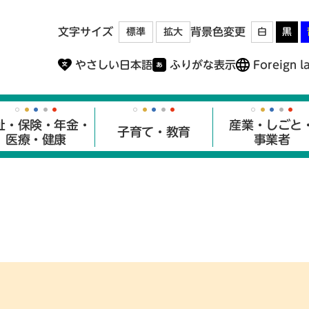
メニューを飛ばして本文へ
文字サイズ
背景色変更
標準
拡大
白
黒
やさしい日本語
ふりがな表示
Foreign l
祉・保険・年金・
産業・しごと
子育て・教育
医療・健康
事業者