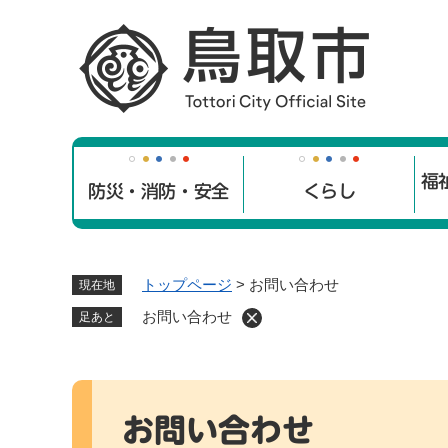
ペ
ー
ジ
の
先
頭
で
福
す
防災・消防・安全
くらし
。
トップページ
>
お問い合わせ
現在地
お問い合わせ
足あと
本
文
お問い合わせ