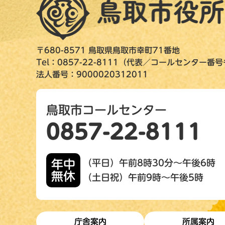
〒680-8571 鳥取県鳥取市幸町71番地
Tel：0857-22-8111（代表／コールセンター番
法人番号：9000020312011
鳥取市コールセンター
0857-22-8111
年中
（平日）午前8時30分～午後6時
無休
（土日祝）午前9時～午後5時
庁舎案内
所属案内