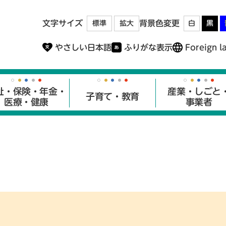
メニューを飛ばして本文へ
文字サイズ
背景色変更
標準
拡大
白
黒
やさしい日本語
ふりがな表示
Foreign l
祉・保険・年金・
産業・しごと
子育て・教育
医療・健康
事業者