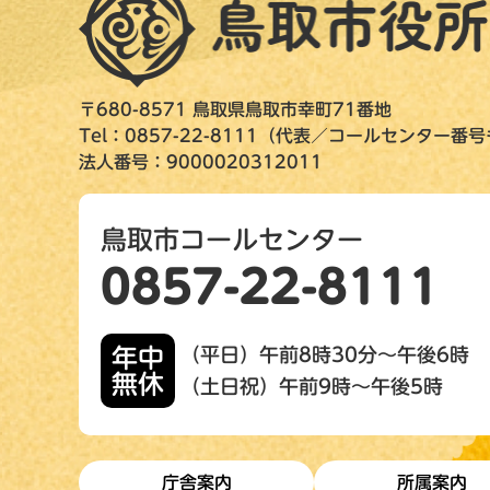
〒680-8571 鳥取県鳥取市幸町71番地
Tel：0857-22-8111（代表／コールセンター番
法人番号：9000020312011
鳥取市コールセンター
0857-22-8111
年中
（平日）午前8時30分～午後6時
無休
（土日祝）午前9時～午後5時
庁舎案内
所属案内