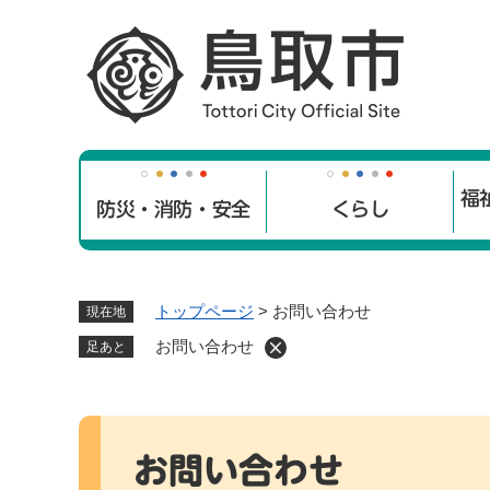
ペ
ー
ジ
の
先
頭
で
福
す
防災・消防・安全
くらし
。
トップページ
>
お問い合わせ
現在地
お問い合わせ
足あと
本
文
お問い合わせ