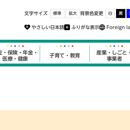
メニューを飛ばして本文へ
文字サイズ
背景色変更
標準
拡大
白
黒
やさしい日本語
ふりがな表示
Foreign l
祉・保険・年金・
産業・しごと
子育て・教育
医療・健康
事業者