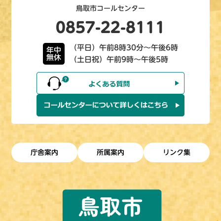
鳥取市コールセンター
0857-22-8111
（平日）午前8時30分～午後6時
年中
無休
（土日祝）午前9時～午後5時
庁舎案内
所属案内
リンク集