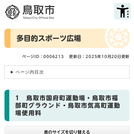
ペ
メニューを飛ばして本文へ
ー
ジ
の
先
本
頭
多目的スポーツ広場
文
で
す
。
ページID：0006213
更新日：2025年10月20日更新
ページ内目次
1 鳥取市国府町運動場・鳥取市福
部町グラウンド・鳥取市気高町運動
場使用料
表のサイズを切り替える