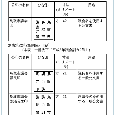
公印の名称
ひな形
寸法
用途
(ミリメート
ル)
鳥取市議会
方 42
議会名を使用す
印
る公文書
別表第2
(第2条関係) 職印
(本表…一部改正〔平成3年議会訓令2号〕)
公印の名称
ひな形
寸法
用途
(ミリメート
ル)
鳥取市議会
方 21
議長名を使用す
議長印
る一般公文書
鳥取市議会
方 21
副議長名を使用
副議長之印
する一般公文書