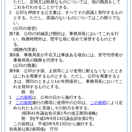
ただし、定例又は軽易なものについては、他の職員をして
これを行わせることができる。
2
公印を押捺する公文書は、すべてその原議と契印するもの
とする。
ただし、原議のないものについてはこの限りでな
い。
(公印の保管)
第7条
公印の封緘及び開封は、事務局長においてこれを行
い、執務時間外は、堅牢な箱に収めて保管するものとす
る。
(職務代理者)
第8条
事務局長が不在又は事故ある場合には、管守代理者が
事務局長の職務を代理する。
(公印の廃棄)
第9条
公印がき損、ま損等により使用に耐えなくなったとき
はこれを廃棄するものとする。
ただし、公印を廃棄すると
きは、廃印のときより1か年間保存し、事務局長においてこ
れを焼却するものとする。
附
則
1
この規程
は、公布の日から施行する。
2
この規程
施行の際現に使用中の公印は、
この規程
により定
められたものと見做しその効力を有する。
(昭和41年議会告示第1号の改正附則省略)
附
則
(平成3年9月13日
議会訓令第2号)
この規程は、平成3年9月13日から施行する。
別表第1
(第2条関係) 庁印