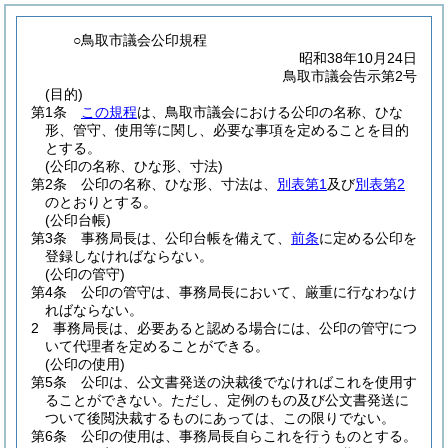
○鳥取市議会公印規程
昭和38年10月24日
鳥取市議会告示第2号
(目的)
第1条
この規程
は、鳥取市議会における公印の名称、ひな
形、管守、使用等に関し、必要な事項を定めることを目的
とする。
(公印の名称、ひな形、寸法)
第2条
公印の名称、ひな形、寸法は、
別表第1
及び
別表第2
のとおりとする。
(公印台帳)
第3条
事務局長は、公印台帳を備えて、
前条
に定める公印を
登録しなければならない。
(公印の管守)
第4条
公印の管守は、事務局長において、厳重に行なわなけ
ればならない。
2
事務局長は、必要あると認める場合には、公印の管守につ
いて代理者を定めることができる。
(公印の使用)
第5条
公印は、公文書発送の決裁後でなければこれを使用す
ることができない。
ただし、定例のもの及び公文書発送に
ついて後閲決裁するものにあっては、この限りでない。
第6条
公印の使用は、事務局長自らこれを行うものとする。