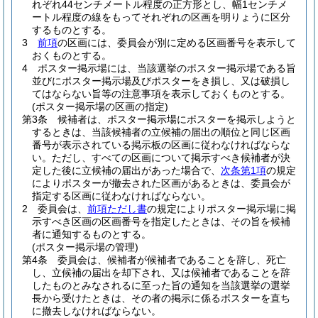
れぞれ44センチメートル程度の正方形とし、幅1センチメ
ートル程度の線をもってそれぞれの区画を明りょうに区分
するものとする。
3
前項
の区画には、委員会が別に定める区画番号を表示して
おくものとする。
4
ポスター掲示場には、当該選挙のポスター掲示場である旨
並びにポスター掲示場及びポスターをき損し、又は破損し
てはならない旨等の注意事項を表示しておくものとする。
(ポスター掲示場の区画の指定)
第3条
候補者は、ポスター掲示場にポスターを掲示しようと
するときは、当該候補者の立候補の届出の順位と同じ区画
番号が表示されている掲示板の区画に従わなければならな
い。
ただし、すべての区画について掲示すべき候補者が決
定した後に立候補の届出があった場合で、
次条第1項
の規定
によりポスターが撤去された区画があるときは、委員会が
指定する区画に従わなければならない。
2
委員会は、
前項ただし書
の規定によりポスター掲示場に掲
示すべき区画の区画番号を指定したときは、その旨を候補
者に通知するものとする。
(ポスター掲示場の管理)
第4条
委員会は、候補者が候補者であることを辞し、死亡
し、立候補の届出を却下され、又は候補者であることを辞
したものとみなされるに至った旨の通知を当該選挙の選挙
長から受けたときは、その者の掲示に係るポスターを直ち
に撤去しなければならない。