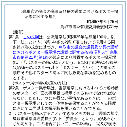
○鳥取市の議会の議員及び長の選挙におけるポスター掲
示場に関する規則
昭和57年6月25日
鳥取市選挙管理委員会規則第1号
(趣旨)
第1条
この規則
は、公職選挙法
(昭和25年法律第100号。以
下「法」という。)
第144条の2第10項において準用する同
条第7項の規定に基づき、
鳥取市の議会の議員及び長の選挙
におけるポスター掲示場の設置に関する条例
(昭和57年鳥取
市条例第21号)
第1条
の規定により設置するポスター掲示場
(以下「ポスターの掲示場」という。)
における法第143条第
1項第5号のポスター
(以下「ポスター」という。)
の掲示の
順序その他ポスターの掲示に関し必要な事項を定めるもの
とする。
(ポスター掲示場の設置の方法)
第2条
ポスター掲示場は、当該選挙におけるすべての候補者
のポスターが一面の掲示板に掲示できるものでなければな
らない。
ただし、やむを得ない事情があるときは、一のポ
スター掲示場としての一体性を確保することができる限度
において二面以上の掲示板を用いることができる。
2
ポスターを掲示することができる区画の数は、選挙の都度
鳥取市選挙管理委員会
(以下「委員会」という。)
があらか
じめ定める。
この場合において、一の区画は、縦及び横そ