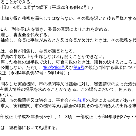
れることができる。
・旧3・4項…1項ずつ繰下〔平成20年条例42号〕)
務上知り得た秘密を漏らしてはならない。
その職を退いた後も同様とす
1人、副会長1人を置き、委員の互選によりこれを定める。
総理し、審査会を代表する。
を補佐し、会長に事故があるとき又は会長が欠けたときは、その職務を
議は、会長が招集し、会長が議長となる。
、委員の半数以上が出席しなければ開くことができない。
出席した委員の過半数で決し、可否同数のときは、議長の決するところ
、公開しない。
ただし、
第2条第3号
及び
第5号
の規定に関する事項につい
改正〔令和4年条例37号・5年14号〕)
)
諮問をした実施機関、市の機関等又は議会に対し、審査請求のあった処
有個人情報の提示を求めることができる。
この場合において、何人も、
きない。
機関、市の機関等又は議会は、審査会から
前項
の規定による求めがあっ
請求人、実施機関、市の機関等又は議会の職員その他の関係人の出席を
一部改正〔平成28年条例5号〕、1―3項…一部改正〔令和4年条例37号・5
務は、総務部において処理する。