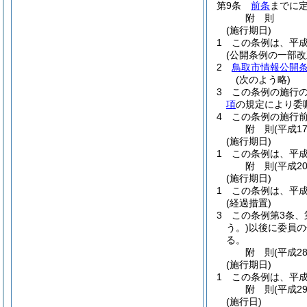
第9条
前条
までに
附
則
(施行期日)
1
この条例は、平成
(公開条例の一部改
2
鳥取市情報公開
(次のよう略)
3
この条例の施行
項
の規定により委
4
この条例の施行
附
則
(平成1
(施行期日)
1
この条例は、平成
附
則
(平成2
(施行期日)
1
この条例は、平成
(経過措置)
3
この条例第3条、
う。)
以後に委員の
る。
附
則
(平成2
(施行期日)
1
この条例は、平成
附
則
(平成2
(施行日)