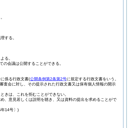
る。
代理する。
による。
ての会議は公開することができる。
分に係る行政文書
(
公開条例第2条第2号
に規定する行政文書をいう。
審査会に対し、その提示された行政文書又は保有個人情報の開示
たときは、これを拒むことができない。
求め、意見若しくは説明を聴き、又は資料の提出を求めることがで
年14号〕)