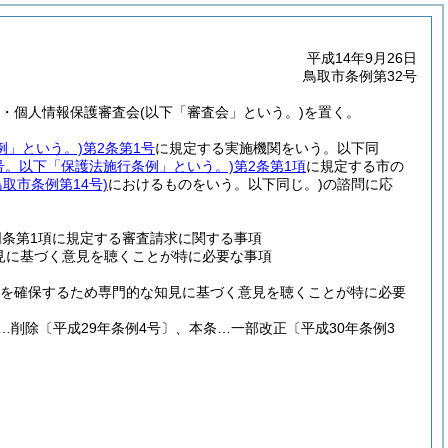
平成14年9月26日
鳥取市条例第32号
開・個人情報保護審査会
(以下「審査会」という。)
を置く。
例」という。)
第2条第1号
に規定する実施機関をいう。以下同
6号。以下「保護法施行条例」という。)
第2条第1項
に規定する市の
鳥取市条例第14号)
におけるものをいう。以下同じ。)
の諮問に応
同条第1項に規定する審査請求に関する事項
見に基づく意見を聴くことが特に必要な事項
を確保するため専門的な知見に基づく意見を聴くことが特に必要
項…削除〔平成29年条例4号〕、本条…一部改正〔平成30年条例3