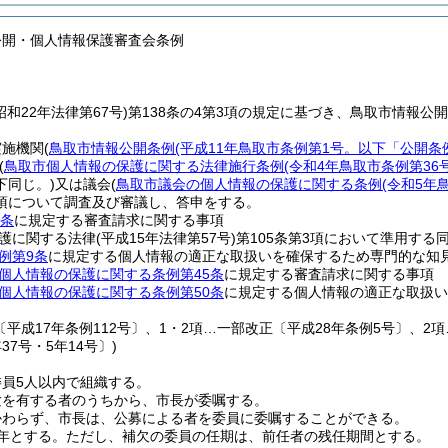
公開・個人情報保護審査会条例
昭和22年法律第67号)
第138条の4第3項の規定に基づき、鳥取市情報公
実施機関
(
鳥取市情報公開条例
(平成11年鳥取市条例第1号。以下「公開条
(
鳥取市個人情報の保護に関する法律施行条例
(令和4年鳥取市条例第3
下同じ。)
又は議会
(
鳥取市議会の個人情報の保護に関する条例
(令和5年
項について調査及び審議し、答申をする。
8条
に規定する審査請求に関する事項
護に関する法律
(平成15年法律第57号)
第105条第3項において準用する
例第9条
に規定する個人情報の適正な取扱いを確保するため専門的な知
個人情報の保護に関する条例第45条
に規定する審査請求に関する事項
個人情報の保護に関する条例第50条
に規定する個人情報の適正な取扱い
〔平成17年条例112号〕、1・2項…一部改正〔平成28年条例5号〕、2
37号・5年14号〕)
員5人以内で組織する。
験を有する者のうちから、市長が委嘱する。
かわらず、市長は、公募による者を委員に委嘱することができる。
年とする。
ただし、補欠の委員の任期は、前任者の残任期間とする。