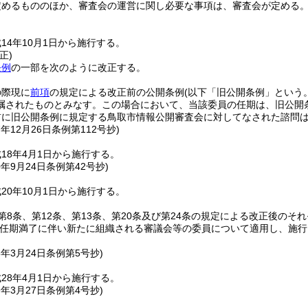
定めるもののほか、審査会の運営に関し必要な事項は、審査会が定める
14年10月1日から施行する。
正)
条例
の一部を次のように改正する。
の際現に
前項
の規定による改正前の公開条例
(以下「旧公開条例」という。
嘱されたものとみなす。
この場合において、当該委員の任期は、旧公開
前に旧公開条例に規定する鳥取市情報公開審査会に対してなされた諮問
7年12月26日
条例第112号抄)
18年4月1日から施行する。
0年9月24日
条例第42号抄)
20年10月1日から施行する。
第8条、第12条、第13条、第20条及び第24条の規定による改正後の
任期満了に伴い新たに組織される審議会等の委員について適用し、施行
8年3月24日
条例第5号抄)
28年4月1日から施行する。
9年3月27日
条例第4号抄)