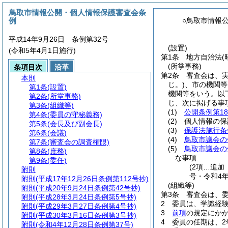
鳥取市情報公開・個人情報保護審査会条
例
○鳥取市情報
平成14年9月26日 条例第32号
(設置)
(令和5年4月1日施行)
第1条
地方自治法
(
(所掌事務)
条項目次
沿革
第2条
審査会は、
本則
じ。)
、市の機関等
第1条
(設置)
機関等をいう。以
第2条
(所掌事務)
じ、次に掲げる事
第3条
(組織等)
(1)
公開条例第1
第4条
(委員の守秘義務)
(2)
個人情報の保
第5条
(会長及び副会長)
(3)
保護法施行条
第6条
(会議)
(4)
鳥取市議会の
第7条
(審査会の調査権限)
(5)
鳥取市議会の
第8条
(庶務)
な事項
第9条
(委任)
(2項…追加
附則
号・令和4年
附則
(平成17年12月26日条例第112号抄)
(組織等)
附則
(平成20年9月24日条例第42号抄)
第3条
審査会は、委
附則
(平成28年3月24日条例第5号抄)
2
委員は、学識経
附則
(平成29年3月27日条例第4号抄)
3
前項
の規定にか
附則
(平成30年3月16日条例第3号抄)
4
委員の任期は、2
附則
(令和4年12月28日条例第37号)