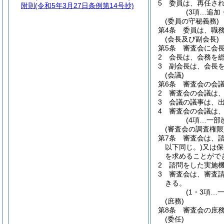
5
委員は、再任さ
附則
(令和5年3月27日条例第14号抄)
(3項…追加
(委員の守秘義務)
第4条
委員は、職
(会長及び副会長)
第5条
審査会に会長
2
会長は、会務を
3
副会長は、会長
(会議)
第6条
審査会の会
2
審査会の会議は
3
会議の議事は、
4
審査会の会議は
(4項…一部
(審査会の調査権限
第7条
審査会は、
以下同じ。)
又は保
を求めることがで
2
諮問をした実施
3
審査会は、審査
きる。
(1・3項…
(庶務)
第8条
審査会の庶
(委任)