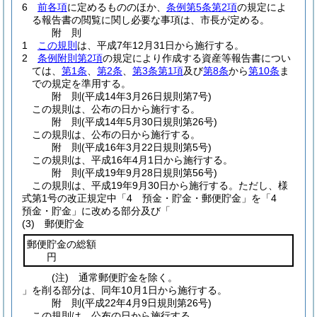
6
前各項
に定めるもののほか、
条例第5条第2項
の規定によ
る報告書の閲覧に関し必要な事項は、市長が定める。
附
則
1
この規則
は、平成7年12月31日から施行する。
2
条例附則第2項
の規定により作成する資産等報告書につい
ては、
第1条
、
第2条
、
第3条第1項
及び
第8条
から
第10条
ま
での規定を準用する。
附
則
(平成14年3月26日
規則第7号)
この規則は、公布の日から施行する。
附
則
(平成14年5月30日
規則第26号)
この規則は、公布の日から施行する。
附
則
(平成16年3月22日
規則第5号)
この規則は、平成16年4月1日から施行する。
附
則
(平成19年9月28日
規則第56号)
この規則は、平成19年9月30日から施行する。
ただし、様
式第1号の改正規定中「4 預金・貯金・郵便貯金」を「4
預金・貯金」に改める部分及び「
(3)
郵便貯金
郵便貯金の総額
円
(注)
通常郵便貯金を除く。
」を削る部分は、同年10月1日から施行する。
附
則
(平成22年4月9日
規則第26号)
この規則は、公布の日から施行する。