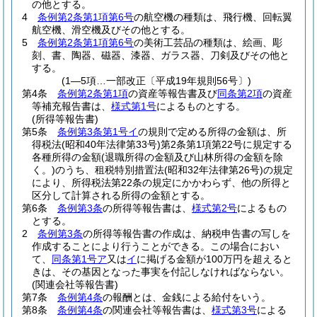
の他とする。
4
条例第2条第1項第6号
の航空機の種類は、飛行機、回転翼
航空機、滑空機及びその他とする。
5
条例第2条第1項第6号
の美術工芸品の種類は、絵画、彫
刻、書、陶器、磁器、漆器、ガラス器、刀剣及びその他と
する。
(1―5項…一部改正〔平成19年規則56号〕)
第4条
条例第2条第1項
の資産等報告書及び
同条第2項
の資産
等補充報告書は、
様式第1号
によるものとする。
(所得等報告書)
第5条
条例第3条第1号イ
の規則で定める所得の金額は、所
得税法
(昭和40年法律第33号)
第2条第1項第22号に規定する
各種所得の金額
(退職所得の金額及び山林所得の金額を除
く。)
のうち、租税特別措置法
(昭和32年法律第26号)
の規定
により、所得税法第22条の規定にかかわらず、他の所得と
区分して計算される所得の金額とする。
第6条
条例第3条
の所得等報告書は、
様式第2号
によるもの
とする。
2
条例第3条
の所得等報告書の作成は、納税申告書の写しを
作成することにより行うことができる。
この場合におい
て、
同条第1号ア
又は
イ
に掲げる金額が100万円を超えると
きは、その基因となった事実を付記しなければならない。
(関連会社等報告書)
第7条
条例第4条
の報酬とは、金銭による給付をいう。
第8条
条例第4条
の関連会社等報告書は、
様式第3号
による