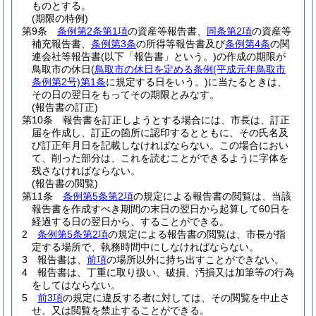
ものとする。
(期限の特例)
第9条
条例第2条第1項
の資産等報告書、
同条第2項
の資産等
補充報告書、
条例第3条
の所得等報告書及び
条例第4条
の関
連会社等報告書
(以下「報告書」という。)
の作成の期限が
鳥取市の休日
(
鳥取市の休日を定める条例
(平成元年鳥取市
条例第2号)
第1条
に規定する日をいう。)
に当たるときは、
その日の翌日をもってその期限とみなす。
(報告書の訂正)
第10条
報告書を訂正しようとする場合には、市長は、訂正
届を作成し、訂正の箇所に認印するとともに、その氏名及
び訂正年月日を記載しなければならない。
この場合におい
て、削った部分は、これを読むことができるように字体を
残さなければならない。
(報告書の閲覧)
第11条
条例第5条第2項
の規定による報告書の閲覧は、当該
報告書を作成すべき期間の末日の翌日から起算して60日を
経過する日の翌日から、することができる。
2
条例第5条第2項
の規定による報告書の閲覧は、市長が指
定する場所で、執務時間中にしなければならない。
3
報告書は、
前項
の場所以外に持ち出すことができない。
4
報告書は、丁重に取り扱い、破損、汚損又は加筆等の行為
をしてはならない。
5
前3項
の規定に違反する者に対しては、その閲覧を中止さ
せ、又は閲覧を禁止することができる。