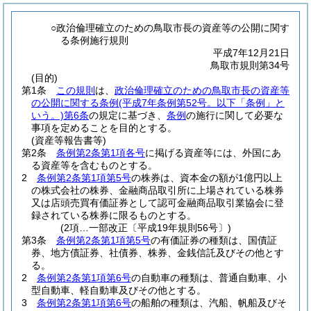
○政治倫理確立のための鳥取市長の資産等の公開に関す
る条例施行規則
平成7年12月21日
鳥取市規則第34号
(目的)
第1条
この規則
は、
政治倫理確立のための鳥取市長の資産等
の公開に関する条例
(平成7年条例第52号。以下「条例」と
いう。)
第6条
の規定に基づき、
条例
の施行に関して必要な
事項を定めることを目的とする。
(資産等報告書等)
第2条
条例第2条第1項各号
に掲げる資産等には、外国にあ
る資産等を含むものとする。
2
条例第2条第1項第5号
の株券は、資本金の額が1億円以上
の株式会社の株券、金融商品取引所に上場されている株券
又は店頭売買有価証券として認可金融商品取引業協会に登
録されている株券に限るものとする。
(2項…一部改正〔平成19年規則56号〕)
第3条
条例第2条第1項第5号
の有価証券の種類は、国債証
券、地方債証券、社債券、株券、金銭信託及びその他とす
る。
2
条例第2条第1項第6号
の自動車の種類は、普通自動車、小
型自動車、軽自動車及びその他とする。
3
条例第2条第1項第6号
の船舶の種類は、汽船、帆船及びそ