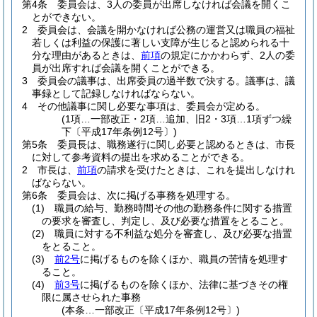
第4条
委員会は、3人の委員が出席しなければ会議を開くこ
とができない。
2
委員会は、会議を開かなければ公務の運営又は職員の福祉
若しくは利益の保護に著しい支障が生じると認められる十
分な理由があるときは、
前項
の規定にかかわらず、2人の委
員が出席すれば会議を開くことができる。
3
委員会の議事は、出席委員の過半数で決する。
議事は、議
事録として記録しなければならない。
4
その他議事に関し必要な事項は、委員会が定める。
(1項…一部改正・2項…追加、旧2・3項…1項ずつ繰
下〔平成17年条例12号〕)
第5条
委員長は、職務遂行に関し必要と認めるときは、市長
に対して参考資料の提出を求めることができる。
2
市長は、
前項
の請求を受けたときは、これを提出しなけれ
ばならない。
第6条
委員会は、次に掲げる事務を処理する。
(1)
職員の給与、勤務時間その他の勤務条件に関する措置
の要求を審査し、判定し、及び必要な措置をとること。
(2)
職員に対する不利益な処分を審査し、及び必要な措置
をとること。
(3)
前2号
に掲げるものを除くほか、職員の苦情を処理す
ること。
(4)
前3号
に掲げるものを除くほか、法律に基づきその権
限に属させられた事務
(本条…一部改正〔平成17年条例12号〕)