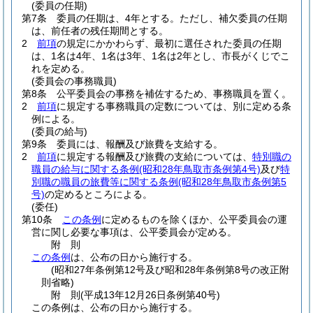
(委員の任期)
第7条
委員の任期は、4年とする。
ただし、補欠委員の任期
は、前任者の残任期間とする。
2
前項
の規定にかかわらず、最初に選任された委員の任期
は、1名は4年、1名は3年、1名は2年とし、市長がくじでこ
れを定める。
(委員会の事務職員)
第8条
公平委員会の事務を補佐するため、事務職員を置く。
2
前項
に規定する事務職員の定数については、別に定める条
例による。
(委員の給与)
第9条
委員には、報酬及び旅費を支給する。
2
前項
に規定する報酬及び旅費の支給については、
特別職の
職員の給与に関する条例
(昭和28年鳥取市条例第4号)
及び
特
別職の職員の旅費等に関する条例
(昭和28年鳥取市条例第5
号)
の定めるところによる。
(委任)
第10条
この条例
に定めるものを除くほか、公平委員会の運
営に関し必要な事項は、公平委員会が定める。
附
則
この条例
は、公布の日から施行する。
(昭和27年条例第12号及び昭和28年条例第8号の改正附
則省略)
附
則
(平成13年12月26日
条例第40号)
この条例は、公布の日から施行する。