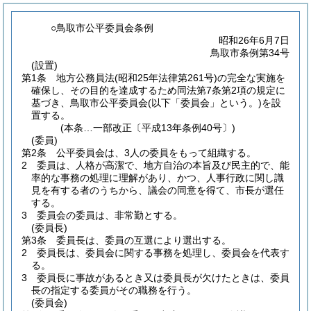
○鳥取市公平委員会条例
昭和26年6月7日
鳥取市条例第34号
(設置)
第1条
地方公務員法
(昭和25年法律第261号)
の完全な実施を
確保し、その目的を達成するため同法第7条第2項の規定に
基づき、鳥取市公平委員会
(以下「委員会」という。)
を設
置する。
(本条…一部改正〔平成13年条例40号〕)
(委員)
第2条
公平委員会は、3人の委員をもって組織する。
2
委員は、人格が高潔で、地方自治の本旨及び民主的で、能
率的な事務の処理に理解があり、かつ、人事行政に関し識
見を有する者のうちから、議会の同意を得て、市長が選任
する。
3
委員会の委員は、非常勤とする。
(委員長)
第3条
委員長は、委員の互選により選出する。
2
委員長は、委員会に関する事務を処理し、委員会を代表す
る。
3
委員長に事故があるとき又は委員長が欠けたときは、委員
長の指定する委員がその職務を行う。
(委員会)