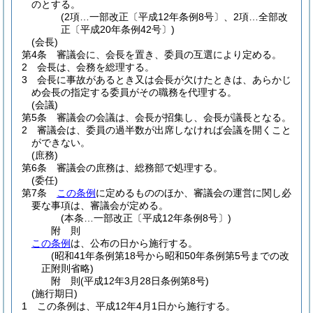
のとする。
(2項…一部改正〔平成12年条例8号〕、2項…全部改
正〔平成20年条例42号〕)
(会長)
第4条
審議会に、会長を置き、委員の互選により定める。
2
会長は、会務を総理する。
3
会長に事故があるとき又は会長が欠けたときは、あらかじ
め会長の指定する委員がその職務を代理する。
(会議)
第5条
審議会の会議は、会長が招集し、会長が議長となる。
2
審議会は、委員の過半数が出席しなければ会議を開くこと
ができない。
(庶務)
第6条
審議会の庶務は、総務部で処理する。
(委任)
第7条
この条例
に定めるもののほか、審議会の運営に関し必
要な事項は、審議会が定める。
(本条…一部改正〔平成12年条例8号〕)
附
則
この条例
は、公布の日から施行する。
(昭和41年条例第18号から昭和50年条例第5号までの改
正附則省略)
附
則
(平成12年3月28日
条例第8号)
(施行期日)
1
この条例は、平成12年4月1日から施行する。