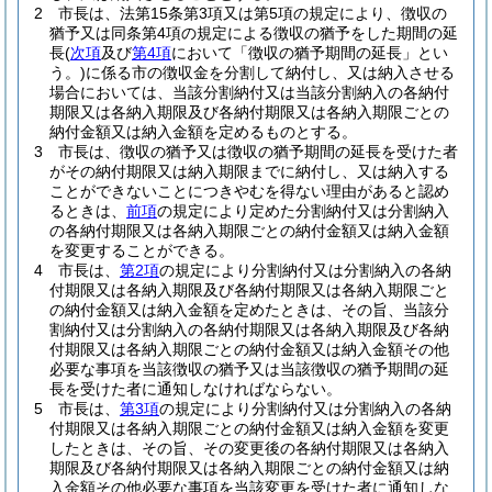
2
市長は、法第15条第3項又は第5項の規定により、徴収の
猶予又は同条第4項の規定による徴収の猶予をした期間の延
長
(
次項
及び
第4項
において「徴収の猶予期間の延長」とい
う。)
に係る市の徴収金を分割して納付し、又は納入させる
場合においては、当該分割納付又は当該分割納入の各納付
期限又は各納入期限及び各納付期限又は各納入期限ごとの
納付金額又は納入金額を定めるものとする。
3
市長は、徴収の猶予又は徴収の猶予期間の延長を受けた者
がその納付期限又は納入期限までに納付し、又は納入する
ことができないことにつきやむを得ない理由があると認め
るときは、
前項
の規定により定めた分割納付又は分割納入
の各納付期限又は各納入期限ごとの納付金額又は納入金額
を変更することができる。
4
市長は、
第2項
の規定により分割納付又は分割納入の各納
付期限又は各納入期限及び各納付期限又は各納入期限ごと
の納付金額又は納入金額を定めたときは、その旨、当該分
割納付又は分割納入の各納付期限又は各納入期限及び各納
付期限又は各納入期限ごとの納付金額又は納入金額その他
必要な事項を当該徴収の猶予又は当該徴収の猶予期間の延
長を受けた者に通知しなければならない。
5
市長は、
第3項
の規定により分割納付又は分割納入の各納
付期限又は各納入期限ごとの納付金額又は納入金額を変更
したときは、その旨、その変更後の各納付期限又は各納入
期限及び各納付期限又は各納入期限ごとの納付金額又は納
入金額その他必要な事項を当該変更を受けた者に通知しな