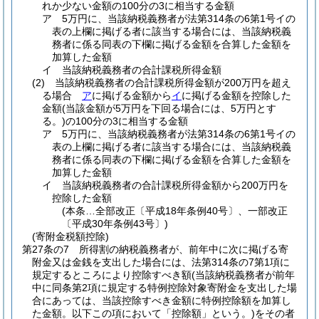
れか少ない金額の100分の3に相当する金額
ア
5万円に、当該納税義務者が法第314条の6第1号イの
表の上欄に掲げる者に該当する場合には、当該納税義
務者に係る同表の下欄に掲げる金額を合算した金額を
加算した金額
イ
当該納税義務者の合計課税所得金額
(2)
当該納税義務者の合計課税所得金額が200万円を超え
る場合
ア
に掲げる金額から
イ
に掲げる金額を控除した
金額
(当該金額が5万円を下回る場合には、5万円とす
る。)
の100分の3に相当する金額
ア
5万円に、当該納税義務者が法第314条の6第1号イの
表の上欄に掲げる者に該当する場合には、当該納税義
務者に係る同表の下欄に掲げる金額を合算した金額を
加算した金額
イ
当該納税義務者の合計課税所得金額から200万円を
控除した金額
(本条…全部改正〔平成18年条例40号〕、一部改正
〔平成30年条例43号〕)
(寄附金税額控除)
第27条の7
所得割の納税義務者が、前年中に次に掲げる寄
附金又は金銭を支出した場合には、法第314条の7第1項に
規定するところにより控除すべき額
(当該納税義務者が前年
中に同条第2項に規定する特例控除対象寄附金を支出した場
合にあっては、当該控除すべき金額に特例控除額を加算し
た金額。以下この項において「控除額」という。)
をその者