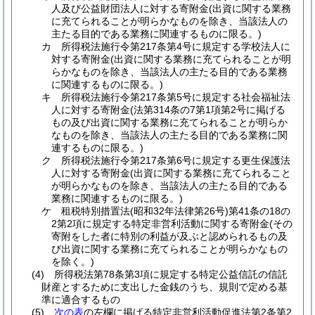
人及び公益財団法人に対する寄附金
(出資に関する業務
に充てられることが明らかなものを除き、当該法人の
主たる目的である業務に関連するものに限る。)
カ
所得税法施行令第217条第4号に規定する学校法人に
対する寄附金
(出資に関する業務に充てられることが明
らかなものを除き、当該法人の主たる目的である業務
に関連するものに限る。)
キ
所得税法施行令第217条第5号に規定する社会福祉法
人に対する寄附金
(法第314条の7第1項第2号に掲げる
もの及び出資に関する業務に充てられることが明らか
なものを除き、当該法人の主たる目的である業務に関
連するものに限る。)
ク
所得税法施行令第217条第6号に規定する更生保護法
人に対する寄附金
(出資に関する業務に充てられること
が明らかなものを除き、当該法人の主たる目的である
業務に関連するものに限る。)
ケ
租税特別措置法
(昭和32年法律第26号)
第41条の18の
2第2項に規定する特定非営利活動に関する寄附金
(その
寄附をした者に特別の利益が及ぶと認められるもの及
び出資に関する業務に充てられることが明らかなもの
を除く。)
(4)
所得税法第78条第3項に規定する特定公益信託の信託
財産とするために支出した金銭のうち、規則で定める基
準に適合するもの
(5)
次の表
の左欄に掲げる特定非営利活動促進法第2条第2