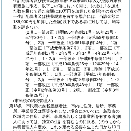
生計配偶者及び扶養親族
(年齢16歳未満の者及び控除対象扶
養親族に限る。以下この項において同じ。)
の数に1を加え
た数を乗じて得た金額に10万円を加算した金額
(その者が同
一生計配偶者又は扶養親族を有する場合には、当該金額に
189,000円を加算した金額)
以下である者に対しては、均等
割を課さない。
(2項…一部改正〔昭和55年条例21号・56年23号・
57年20号〕、1・2項…一部改正〔昭和59年条例10
号〕、2項…一部改正〔昭和61年条例14号〕、1項…
一部改正〔平成元年条例7号〕、2項…一部改正〔平
成元年条例17号・2年9号・3年14号・4年22号・5年
21号〕、1・2項…一部改正〔平成6年条例11号〕、2
項…一部改正〔平成10年条例25号・12年29号・14
年21号〕、1・2項…一部改正・3項…削除〔平成16
年条例16号〕、1項…一部改正〔平成17年条例45
号〕、2項…一部改正〔平成18年条例33号〕、1・2
項…一部改正〔平成30年条例43号〕、1項…一部改
正〔令和2年条例33号〕、2項…一部改正〔令和3年
条例25号〕)
(市民税の納税管理人)
第18条
市民税の納税義務者は、市内に住所、居所、事務
所、事業所又は寮等を有しない場合においては、鳥取市の
区域内に住所、居所、事務所若しくは事業所を有する者
(個
人にあっては、独立の生計を営むものに限る。)
のうちから
納税管理人を定め、これを定める必要を生じた日から10日