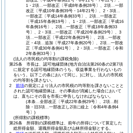
部改正〔平成4年条例22号・6年11号・7年12号〕、
1・2項…一部改正〔平成8年条例28号〕、2項…一部
改正〔平成10年条例39号・14年21号〕、2・3項…
一部改正〔平成14年条例33号〕、2項…一部改正
〔平成15年条例19号〕、1・2項…一部改正〔平成16
年条例16号〕、2項…一部改正〔平成18年条例33
号〕、2・3項…一部改正〔平成20年条例29号〕、3
項…一部改正〔平成22年条例29号〕、2項…一部改
正・4項…追加〔平成27年条例20号〕、2項…一部改
正〔平成30年条例41号〕、2・3項…一部改正〔令和
2年条例33号〕)
(法人の市民税の均等割の課税免除)
第25条
市長は、認可地縁団体
(地方自治法第260条の2第7項
に規定する認可地縁団体のうち、収益事業を行わないもの
をいう。以下この条において同じ。)
に対し、法人の市民税
の均等割を課さない。
2
前項
の規定により法人の市民税の均等割を課さないことと
された認可地縁団体は、その事由が消滅した場合において
は、直ちにその旨を市長に申告しなければならない。
(本条…全部改正〔平成22年条例29号〕、2項…削
除・旧3項…一部改正し2項に繰上〔令和4年条例4
号〕)
(所得割の課税標準)
第26条
所得割の課税標準は、前年の所得について算定した
総所得金額、退職所得金額及び山林所得金額とする。