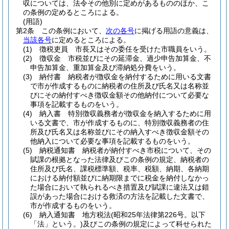
収については、法令その他別に定めがあるもののほか、こ
の条例の定めるところによる。
(用語)
第2条
この条例において、
次の各号
に掲げる用語の意義は、
当該各号
に定めるところによる。
(1)
徴税吏員 市長又はその委任を受けた市職員をいう。
(2)
徴収金 市税並びにその延滞金、過少申告加算金、不
申告加算金、重加算金及び滞納処分費をいう。
(3)
納付書 納税者が徴収金を納付するために用いる文書
で市が作成するものに納税者の住所及び氏名又は名称並
びにその納付すべき徴収金額その他納付について必要な
事項を記載するものをいう。
(4)
納入書 特別徴収義務者が徴収金を納入するために用
いる文書で、市が作成するものに、特別徴収義務者の住
所及び氏名又は名称並びにその納入すべき徴収金額その
他納入について必要な事項を記載するものをいう。
(5)
納税通知書 納税者が納付すべき市税について、その
賦課の根拠となった法律及びこの条例の規定、納税者の
住所及び氏名、課税標準額、税率、税額、納期、各納期
における納付額並びに納期限までに税金を納付しなかっ
た場合において執られるべき措置及び賦課に違法又は錯
誤があった場合における救済の方法を記載した文書で、
市が作成するものをいう。
(6)
納入通知書 地方税法
(昭和25年法律第226号。以下
「法」という。)
及びこの条例の規定によって科せられた