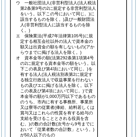
ウ 一般社団法人
(非営利型法人
(法人税法
第2条第9号の2に規定する非営利型法人
をいう。以下この号において同じ。)
に
該当するものを除く。)
及び一般財団法
人
(非営利型法人に該当するものを除
く。)
エ 保険業法
(平成7年法律第105号)
に規
定する相互会社以外の法人で資本金の
額又は出資金の額を有しないもの
(アか
らウまでに掲げる法人を除く。)
オ 資本金等の額
(法第292条第1項第4号
の2に規定する資本金等の額をいう。以
下この表及び第4項において同じ。)
を
有する法人
(法人税法別表第2に規定す
る独立行政法人で収益事業を行わない
もの及びエに掲げる法人を除く。以下
この表及び第4項において同じ。)
で資
本金等の額が1,000万円以下であるもの
のうち、市内に有する事務所、事業所
又は寮等の従業者
(俸給、給料若しくは
賞与又はこれらの性質を有する給与の
支給を受けることとされる役員を含
む。)
の数の合計数
(次号から9号までに
おいて「従業者数の合計数」という。)
が50人以下のもの