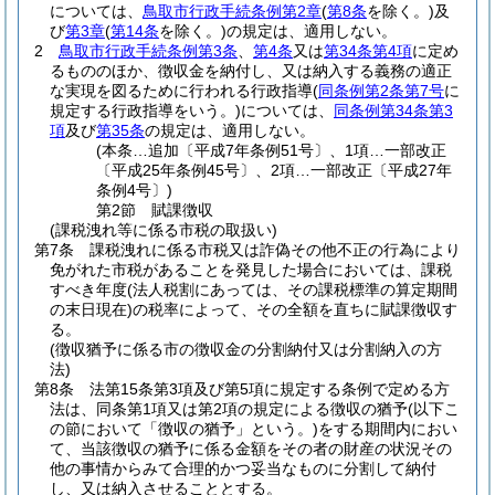
については、
鳥取市行政手続条例第2章
(
第8条
を除く。)
及
び
第3章
(
第14条
を除く。)
の規定は、適用しない。
2
鳥取市行政手続条例第3条
、
第4条
又は
第34条第4項
に定め
るもののほか、徴収金を納付し、又は納入する義務の適正
な実現を図るために行われる行政指導
(
同条例第2条第7号
に
規定する行政指導をいう。)
については、
同条例第34条第3
項
及び
第35条
の規定は、適用しない。
(本条…追加〔平成7年条例51号〕、1項…一部改正
〔平成25年条例45号〕、2項…一部改正〔平成27年
条例4号〕)
第2節
賦課徴収
(課税洩れ等に係る市税の取扱い)
第7条
課税洩れに係る市税又は詐偽その他不正の行為により
免がれた市税があることを発見した場合においては、課税
すべき年度
(法人税割にあっては、その課税標準の算定期間
の末日現在)
の税率によって、その全額を直ちに賦課徴収す
る。
(徴収猶予に係る市の徴収金の分割納付又は分割納入の方
法)
第8条
法第15条第3項及び第5項に規定する条例で定める方
法は、同条第1項又は第2項の規定による徴収の猶予
(以下こ
の節において「徴収の猶予」という。)
をする期間内におい
て、当該徴収の猶予に係る金額をその者の財産の状況その
他の事情からみて合理的かつ妥当なものに分割して納付
し、又は納入させることとする。