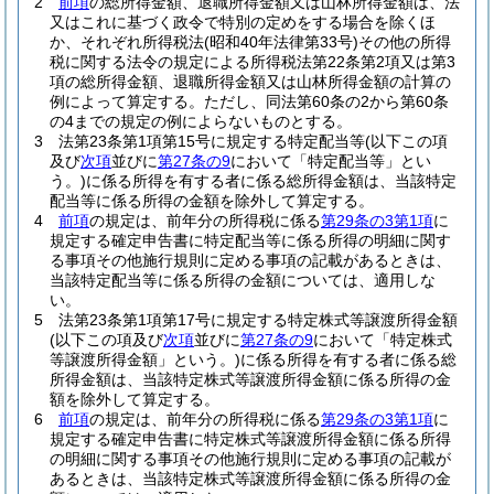
2
前項
の総所得金額、退職所得金額又は山林所得金額は、法
又はこれに基づく政令で特別の定めをする場合を除くほ
か、それぞれ所得税法
(昭和40年法律第33号)
その他の所得
税に関する法令の規定による所得税法第22条第2項又は第3
項の総所得金額、退職所得金額又は山林所得金額の計算の
例によって算定する。
ただし、同法第60条の2から第60条
の4までの規定の例によらないものとする。
3
法第23条第1項第15号に規定する特定配当等
(以下この項
及び
次項
並びに
第27条の9
において「特定配当等」とい
う。)
に係る所得を有する者に係る総所得金額は、当該特定
配当等に係る所得の金額を除外して算定する。
4
前項
の規定は、前年分の所得税に係る
第29条の3第1項
に
規定する確定申告書に特定配当等に係る所得の明細に関す
る事項その他施行規則に定める事項の記載があるときは、
当該特定配当等に係る所得の金額については、適用しな
い。
5
法第23条第1項第17号に規定する特定株式等譲渡所得金額
(以下この項及び
次項
並びに
第27条の9
において「特定株式
等譲渡所得金額」という。)
に係る所得を有する者に係る総
所得金額は、当該特定株式等譲渡所得金額に係る所得の金
額を除外して算定する。
6
前項
の規定は、前年分の所得税に係る
第29条の3第1項
に
規定する確定申告書に特定株式等譲渡所得金額に係る所得
の明細に関する事項その他施行規則に定める事項の記載が
あるときは、当該特定株式等譲渡所得金額に係る所得の金