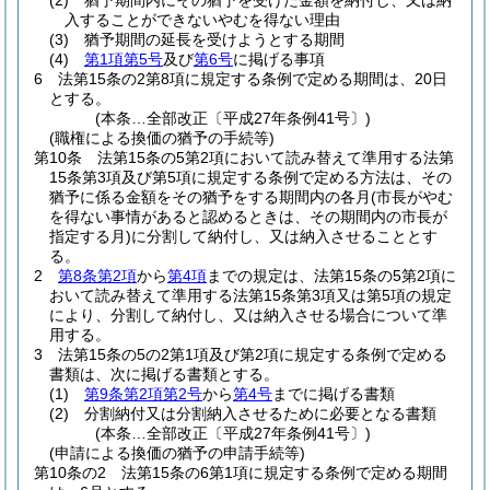
(2)
猶予期間内にその猶予を受けた金額を納付し、又は納
入することができないやむを得ない理由
(3)
猶予期間の延長を受けようとする期間
(4)
第1項第5号
及び
第6号
に掲げる事項
6
法第15条の2第8項に規定する条例で定める期間は、20日
とする。
(本条…全部改正〔平成27年条例41号〕)
(職権による換価の猶予の手続等)
第10条
法第15条の5第2項において読み替えて準用する法第
15条第3項及び第5項に規定する条例で定める方法は、その
猶予に係る金額をその猶予をする期間内の各月
(市長がやむ
を得ない事情があると認めるときは、その期間内の市長が
指定する月)
に分割して納付し、又は納入させることとす
る。
2
第8条第2項
から
第4項
までの規定は、法第15条の5第2項に
おいて読み替えて準用する法第15条第3項又は第5項の規定
により、分割して納付し、又は納入させる場合について準
用する。
3
法第15条の5の2第1項及び第2項に規定する条例で定める
書類は、次に掲げる書類とする。
(1)
第9条第2項第2号
から
第4号
までに掲げる書類
(2)
分割納付又は分割納入させるために必要となる書類
(本条…全部改正〔平成27年条例41号〕)
(申請による換価の猶予の申請手続等)
第10条の2
法第15条の6第1項に規定する条例で定める期間