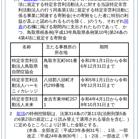
項に規定する特定非営利活動法人に対する当該特定非営
利活動法人の行う同条第1項に規定する特定非営利活動に
係る事業に関連する寄附金
(その寄附をした者に特別の利
益が及ぶと認められるものを除く。)
のうち、それぞれ
同
表
の右欄に掲げる期間内に支出されたものであって、か
つ、鳥取県税条例
(平成13年鳥取県条例第10号)
第24条の
4第4項に規定する寄附金
名称
主たる事務所の
期間
所在地
特定非営利活
鳥取市瓦町601番
令和2年1月1日から令和
動法人鳥取県
地
6年12月31日まで
自閉症協会
特定非営利活
八頭郡八頭町才
令和5年1月1日から令和
動法人ハーモ
代299番地
9年12月31日まで
ニィカレッジ
特定非営利活
倉吉市東仲町257
令和4年4月1日から令和
動法人未来
1
8年10月31日まで
2
前項
の特例控除額は、法第314条の7第11項
(法附則第5条
の6第2項の規定により読み替えて適用される場合を含む。)
に定めるところにより計算した金額とする。
(本条…全部改正〔平成23年条例31号〕、1項…一部
改正〔平成24年条例30号〕、1・2項…一部改正〔平