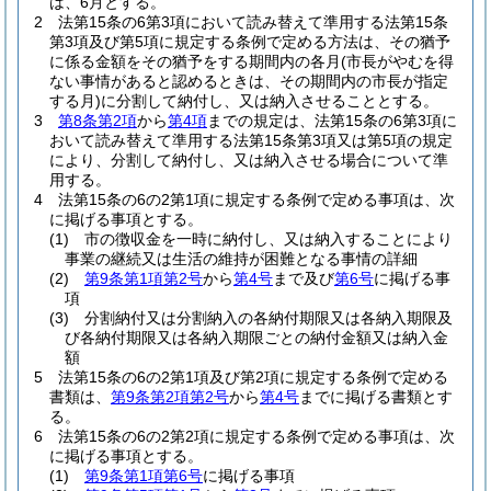
は、6月とする。
2
法第15条の6第3項において読み替えて準用する法第15条
第3項及び第5項に規定する条例で定める方法は、その猶予
に係る金額をその猶予をする期間内の各月
(市長がやむを得
ない事情があると認めるときは、その期間内の市長が指定
する月)
に分割して納付し、又は納入させることとする。
3
第8条第2項
から
第4項
までの規定は、法第15条の6第3項に
おいて読み替えて準用する法第15条第3項又は第5項の規定
により、分割して納付し、又は納入させる場合について準
用する。
4
法第15条の6の2第1項に規定する条例で定める事項は、次
に掲げる事項とする。
(1)
市の徴収金を一時に納付し、又は納入することにより
事業の継続又は生活の維持が困難となる事情の詳細
(2)
第9条第1項第2号
から
第4号
まで及び
第6号
に掲げる事
項
(3)
分割納付又は分割納入の各納付期限又は各納入期限及
び各納付期限又は各納入期限ごとの納付金額又は納入金
額
5
法第15条の6の2第1項及び第2項に規定する条例で定める
書類は、
第9条第2項第2号
から
第4号
までに掲げる書類とす
る。
6
法第15条の6の2第2項に規定する条例で定める事項は、次
に掲げる事項とする。
(1)
第9条第1項第6号
に掲げる事項