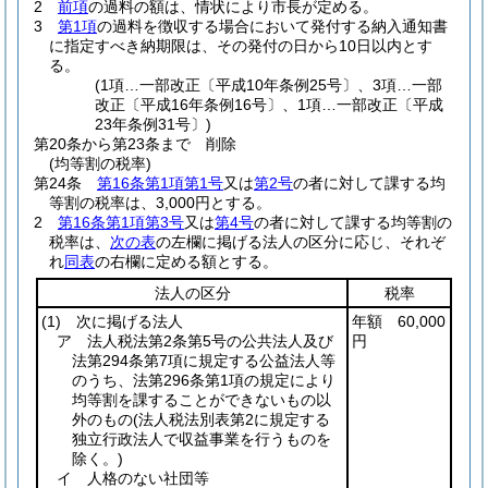
2
前項
の過料の額は、情状により市長が定める。
3
第1項
の過料を徴収する場合において発付する納入通知書
に指定すべき納期限は、その発付の日から10日以内とす
る。
(1項…一部改正〔平成10年条例25号〕、3項…一部
改正〔平成16年条例16号〕、1項…一部改正〔平成
23年条例31号〕)
第20条から第23条まで
削除
(均等割の税率)
第24条
第16条第1項第1号
又は
第2号
の者に対して課する均
等割の税率は、3,000円とする。
2
第16条第1項第3号
又は
第4号
の者に対して課する均等割の
税率は、
次の表
の左欄に掲げる法人の区分に応じ、それぞ
れ
同表
の右欄に定める額とする。
法人の区分
税率
(1)
次に掲げる法人
年額 60,000
ア 法人税法第2条第5号の公共法人及び
円
法第294条第7項に規定する公益法人等
のうち、法第296条第1項の規定により
均等割を課することができないもの以
外のもの
(法人税法別表第2に規定する
独立行政法人で収益事業を行うものを
除く。)
イ 人格のない社団等