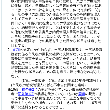
以内に納税管理人申告書を市長に提出し、又は市の区域外
に住所、居所、事務所若しくは事業所を有する者
(個人にあ
っては、独立の生計を営むものに限る。)
のうち納税に関す
る一切の事項の処理につき便宜を有するものを納税管理人
として定めることについて納税管理人承認申請書を市長に
同日から10日以内に提出してその承認を受けなければなら
ない。
納税管理人を変更し、又は変更しようとする場合そ
の他納税管理人申告書又は納税管理人承認申請書に記載し
た事項に異動を生じた場合においても、また同様とし、そ
の提出の期限は、その異動を生じた日から10日を経過した
日とする。
2
前項
の規定にかかわらず、当該納税義務者は、当該納税義
務者に係る市民税の徴収の確保に支障がないことについて
市長に申請書を提出してその認定を受けたときは、納税管
理人を定めることを要しない。
この場合において、当該申
請書に記載した事項に異動を生じたときは、その異動を生
じた日から10日以内にその旨を市長に届け出なければなら
ない。
(1項…一部改正・2項…追加〔平成10年条例25号〕)
(市民税の納税管理人に係る不申告に関する過料)
第19条
前条第2項
の認定を受けていない市民税の納税義務
者で
同条第1項
の承認を受けていないものが
同項
の規定によ
って申告すべき納税管理人について、正当な事由がなくて
申告をしなかった場合においては、その者に対し、10万円
以下の過料を科することができる。