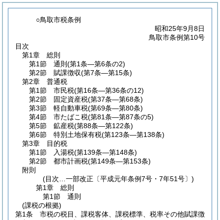
○鳥取市税条例
昭和25年9月8日
鳥取市条例第10号
目次
第1章
総則
第1節
通則
(第1条―第6条の2)
第2節
賦課徴収
(第7条―第15条)
第2章
普通税
第1節
市民税
(第16条―第36条の12)
第2節
固定資産税
(第37条―第68条)
第3節
軽自動車税
(第69条―第80条)
第4節
市たばこ税
(第81条―第87条の5)
第5節
鉱産税
(第88条―第122条)
第6節
特別土地保有税
(第123条―第138条)
第3章
目的税
第1節
入湯税
(第139条―第148条)
第2節
都市計画税
(第149条―第153条)
附則
(目次…一部改正〔平成元年条例7号・7年51号〕)
第1章
総則
第1節
通則
(課税の根拠)
第1条
市税の税目、課税客体、課税標準、税率その他賦課徴