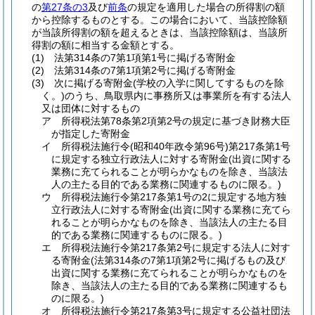
の
第27条の3
及び
前条
の規定を適用した場合の所得割の額
から控除するものとする。
この場合において、当該控除額
が当該所得割の額を超えるときは、当該控除額は、当該所
得割の額に相当する金額とする。
(1)
法第314条の7第1項第1号に掲げる寄附金
(2)
法第314条の7第1項第2号に掲げる寄附金
(3)
次に掲げる寄附金
(学校の入学に関してするものを除
く。)
のうち、鳥取県内に事務所又は事業所を有する法人
又は団体に対するもの
ア
所得税法第78条第2項第2号の規定に基づき財務大臣
が指定した寄附金
イ
所得税法施行令
(昭和40年政令第96号)
第217条第1号
に規定する独立行政法人に対する寄附金
(出資に関する
業務に充てられることが明らかなものを除き、当該法
人の主たる目的である業務に関連するものに限る。)
ウ
所得税法施行令第217条第1号の2に規定する地方独
立行政法人に対する寄附金
(出資に関する業務に充てら
れることが明らかなものを除き、当該法人の主たる目
的である業務に関連するものに限る。)
エ
所得税法施行令第217条第2号に規定する法人に対す
る寄附金
(法第314条の7第1項第2号に掲げるもの及び
出資に関する業務に充てられることが明らかなものを
除き、当該法人の主たる目的である業務に関連するも
のに限る。)
オ
所得税法施行令第217条第3号に規定する公益社団法