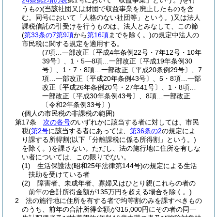
24条第2項の表
第1号において「収益事業」という。)
を行
うもの
(当該社団又は財団で収益事業を廃止したものを含
む。同号において「人格のない社団等」という。)
又は法人
課税信託の引受けを行うものは、法人とみなして、この節
(
第33条の7第9項
から
第16項
までを除く。)
の規定中法人の
市民税に関する規定を適用する。
(7項…一部改正〔平成4年条例22号・7年12号・10年
39号〕、1・5―8項…一部改正〔平成19年条例30
号〕、1・7・8項…一部改正〔平成20条例29号〕、7
項…一部改正〔平成20年条例43号〕、5・8項…一部
改正〔平成26年条例20号・27年41号〕、1・8項…
一部改正〔平成30年条例43号〕、8項…一部改正
〔令和2年条例33号〕)
(個人の市民税の非課税の範囲)
第17条
次の各号
のいずれかに該当する者に対しては、市民
税
(
第2号
に該当する者にあっては、
第36条の2
の規定によ
り課する所得割
(以下「分離課税に係る所得割」という。)
を除く。)
を課さない。
ただし、法の施行地に住所を有しな
い者については、この限りでない。
(1)
生活保護法
(昭和25年法律第144号)
の規定による生活
扶助を受けている者
(2)
障害者、未成年者、寡婦又はひとり親
(これらの者の
前年の合計所得金額が135万円を超える場合を除く。)
2
法の施行地に住所を有する者で均等割のみを課すべきもの
のうち、前年の合計所得金額が315,000円にその者の同一