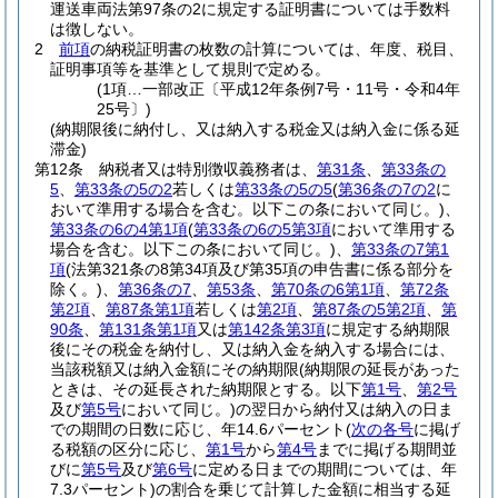
運送車両法第97条の2に規定する証明書については手数料
は徴しない。
2
前項
の納税証明書の枚数の計算については、年度、税目、
証明事項等を基準として規則で定める。
(1項…一部改正〔平成12年条例7号・11号・令和4年
25号〕)
(納期限後に納付し、又は納入する税金又は納入金に係る延
滞金)
第12条
納税者又は特別徴収義務者は、
第31条
、
第33条の
5
、
第33条の5の2
若しくは
第33条の5の5
(
第36条の7の2
に
おいて準用する場合を含む。以下この条において同じ。)
、
第33条の6の4第1項
(
第33条の6の5第3項
において準用する
場合を含む。以下この条において同じ。)
、
第33条の7第1
項
(法第321条の8第34項及び第35項の申告書に係る部分を
除く。)
、
第36条の7
、
第53条
、
第70条の6第1項
、
第72条
第2項
、
第87条第1項
若しくは
第2項
、
第87条の5第2項
、
第
90条
、
第131条第1項
又は
第142条第3項
に規定する納期限
後にその税金を納付し、又は納入金を納入する場合には、
当該税額又は納入金額にその納期限
(納期限の延長があった
ときは、その延長された納期限とする。以下
第1号
、
第2号
及び
第5号
において同じ。)
の翌日から納付又は納入の日ま
での期間の日数に応じ、年14.6パーセント
(
次の各号
に掲げ
る税額の区分に応じ、
第1号
から
第4号
までに掲げる期間並
びに
第5号
及び
第6号
に定める日までの期間については、年
7.3パーセント)
の割合を乗じて計算した金額に相当する延