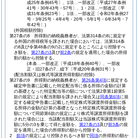
成25年条例45号〕、1項…一部改正〔平成27年条例
41号・30年43号・57号〕、1・2項…一部改正〔平
成31年条例23号〕、1項…一部改正〔令和2年条例27
号・3年25号・4年4号・20号・5年1号・6年34号・7
年42号〕)
(外国税額控除)
第27条の8
所得割の納税義務者が、法第314条の8に規定す
る外国の所得税等を課された場合においては、法第314条
の8及び令第48条の9の2に規定するところにより控除すべ
き額を、
第27条の3
及び
前2条
の規定を適用した場合の所得
割の額から控除する。
(本条…一部改正〔平成18年条例40号〕、一部改
正・旧27条の7…繰下〔平成20年条例31号〕)
(配当割額又は株式等譲渡所得割額の控除)
第27条の9
所得割の納税義務者が、
第26条第4項
に規定する
確定申告書に記載した特定配当等に係る所得の金額の計算
の基礎となった特定配当等の額について法第2章第1節第5
款の規定により配当割額を課された場合又は
同条第6項
に規
定する確定申告書に記載した特定株式等譲渡所得金額に係
る所得の金額の計算の基礎となった特定株式等譲渡所得金
額について同節第6款の規定により株式等譲渡所得割額を課
された場合には、当該配当割額又は当該株式等譲渡所得割
額に5分の3を乗じて得た金額を、
第27条の3
及び
前3条
の規
定を適用した場合の所得割の額から控除する。
2
前項
の規定により控除されるべき額で
同項
の所得割の額か