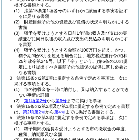
掲げる書類とする。
(1)
法第15条第1項各号のいずれかに該当する事実を証す
るに足りる書類
(2)
財産目録その他の資産及び負債の状況を明らかにする
書類
(3)
猶予を受けようとする日前1年間の収入及び支出の実
績並びに同日以後の収入及び支出の見込みを明らかにす
る書類
(4)
猶予を受けようとする金額が100万円を超え、かつ、
猶予期間が3月を超える場合には、地方税法施行令
(昭和
25年政令第245号。以下「令」という。)
第6条の10の規
定により提出すべき書類その他担保の提供に関し必要と
なる書類
3
法第15条の2第2項に規定する条例で定める事項は、次に
掲げる事項とする。
(1)
市の徴収金を一時に納付し、又は納入することができ
ない事情の詳細
(2)
第1項第2号
から
第6号
までに掲げる事項
4
法第15条の2第2項及び第3項に規定する条例で定める書類
は、
第2項第2号
から
第4号
までに掲げる書類とする。
5
法第15条の2第3項に規定する条例で定める事項は、次に
掲げる事項とする。
(1)
猶予期間の延長を受けようとする市の徴収金の年度、
種類、納期限及び金額