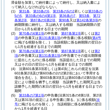
滞金額を加算して納付書によって納付し、又は納入書によ
って納入しなければならない。
(1)
第31条
、
第33条の5
、
第33条の5の2
若しくは
第33条の
5の5
、
第33条の6の4第1項
、
第36条の7
、
第53条
、
第72
条第2項
、
第87条の5第2項
、
第90条
又は
第142条第3項
の
納期限後に納付し、又は納入する税額 当該納期限の翌
日から1月を経過する日までの期間
(2)
第70条の6第1項
の申告書、
第87条第1項
若しくは
第2
項
の申告書又は
第131条第1項
の申告書に係る税額
(
第4号
に掲げる税額を除く。)
当該税額に係る納期限の翌日か
ら1月を経過する日までの期間
(3)
第70条の6第1項
の申告書、
第87条第1項
若しくは
第2
項
の申告書又は
第131条第1項
の申告書でその提出期限後
に提出したものに係る税額 当該提出した日までの期間
又はその日の翌日から1月を経過する日までの期間
(4)
法第601条第3項若しくは第4項
(これらの規定を法第
602条第2項及び第603条の2の2第2項において準用する
場合を含む。)
、第603条第3項又は第603条の2第5項の規
定により徴収を猶予した税額 当該猶予した期間又は当
該猶予した期間の末日の翌日から1月を経過する日までの
期間
(5)
第33条の7第1項
の申告書
(法第321条の8第1項、第2項
又は第31項の規定による申告書に限る。)
に係る税額
(
次
号
に掲げるものを除く。)
当該税額に係る納期限の翌日
から1月を経過する日