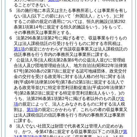
ることができない。
5
法の施行地に本店又は主たる事務所若しくは事業所を有し
ない法人
(以下この節において「外国法人」という。)
に対
するこの節の規定の適用については、恒久的施設
(法第292
条第1項第14号に規定する恒久的施設をいう。)
をもって、
その事務所又は事業所とする。
6
法第296条第1項第2号に掲げる者で、収益事業を行うもの
又は法人課税信託の引受けを行うものに対する市民税は、
第1項
の規定にかかわらず当該収益事業又は法人課税信託の
信託事務を行う市内の事務所又は事業所に課する。
7
公益法人等
(法人税法第2条第6号の公益法人並びに管理組
合法人及び団地管理組合法人、地方自治法
(昭和22年法律第
67号)
第260条の2第7項に規定する認可地縁団体、政党交付
金の交付を受ける政党等に対する法人格の付与に関する法
律
(平成6年法律第106号)
第7条の2第1項に規定する法人で
ある政党等並びに特定非営利活動促進法
(平成10年法律第7
号)
第2条第2項に規定する特定非営利活動法人をいう。)
の
うち、法第296条第1項第2号に掲げる者以外のもの及び
次
項
の規定によって、法人とみなされるものに対する法人税
割は、
第1項
の規定にかかわらず、これらの者の収益事業又
は法人課税信託の信託事務を行う市内の事務所又は事業所
に課する。
8
法人でない社団又は財団で代表者又は管理人の定めがあ
り、かつ、令第47条に規定する収益事業
(以下この項及び
第