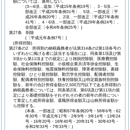
額については、適用しない。
(3―6項…追加〔平成15年条例19号〕、3・5項…一
部改正〔平成20年条例31号〕、5項…一部改正〔平
成26年条例20号〕、2項…一部改正〔平成27年条例
41号〕、4・6項…一部改正〔平成29年条例24号〕、
全部改正〔令和4年条例25号〕)
第27条
削除
(〔平成元年条例7号〕)
(所得控除)
第27条の2
所得割の納税義務者が法第314条の2第1項各号の
いずれかに掲げる者に該当する場合には、同条第1項及び第
3項から第11項までの規定により雑損控除額、医療費控除
額、社会保険料控除額、小規模企業共済等掛金控除額、生
命保険料控除額、地震保険料控除額、障害者控除額、寡婦
控除額、ひとり親控除額、勤労学生控除額、配偶者控除
額、配偶者特別控除額、扶養控除額又は特定親族特別控除
額を、前年の合計所得金額が2,500万円以下である所得割の
納税義務者については、同条第2項、第6項及び第11項の規
定により基礎控除額をそれぞれその者の前年の所得につい
て算定した総所得金額、退職所得金額又は山林所得金額か
ら控除する。
(本条…一部改正〔昭和57年条例20号・58年6号・62
年30号・平成元年17号・2年9号・3年14号・13年24
号・16年20号・18年40号・20年31号・30年43号・
令和2年33号・7年33号〕)