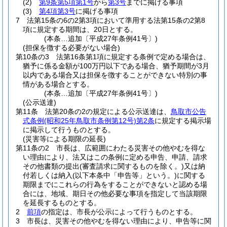
(2)
第9条第5項第1号
から
第3号
までに掲げる事項
(3)
第4項第3号
に掲げる事項
7
法第15条の6の2第3項において準用する法第15条の2第8
項に規定する期間は、20日とする。
(本条…追加〔平成27年条例41号〕)
(担保を徴する必要がない場合)
第10条の3
法第16条第1項に規定する条例で定める場合は、
猶予に係る金額が100万円以下である場合、猶予期間が3月
以内である場合又は担保を徴することができない特別の事
情がある場合とする。
(本条…追加〔平成27年条例41号〕)
(公示送達)
第11条
法第20条の2の規定による公示送達は、
鳥取市公告
式条例
(昭和25年鳥取市条例第12号)
第2条
に規定する掲示場
に掲示して行うものとする。
(災害等による期限の延長)
第11条の2
市長は、広範囲にわたる災害その他やむを得な
い理由により、法又はこの条例に定める申告、申請、請求
その他書類の提出
(審査請求に関するものを除く。)
又は納
付若しくは納入
(以下本条中「申告等」という。)
に関する
期限までにこれらの行為をすることができないと認める場
合には、地域、期日その他必要な事項を指定して当該期限
を延長するものとする。
2
前項
の指定は、市長が公示によって行うものとする。
3
市長は、災害その他やむを得ない理由により、申告等に関