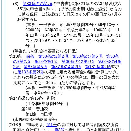
(6)
第33条の7第1項
の申告書
(法第321条の8第34項及び第
35項の申告書を除く。)
でその提出期限後に提出したもの
に係る税額 当該提出した日又はその日の翌日から1月を
経過する日
(本条…一部改正〔昭和57年条例20号・59年10号・
60年5号・62年30号・平成元年7号・10年25号・11
年19号・13年22号・14年33号・15年19号・20年31
号・22年29号・28年34号・29年9号・令和2年33
号〕)
(年当たりの割合の基礎となる日数)
第13条
前条
、
第33条の2第2項
、
第33条の7第5項
、
第33条
の9第2項
、
第34条第1項
、
第36条の12第2項
、
第60条の4第
2項
、
第87条第5項
、
第87条の4第2項
、
第131条第2項
並び
に
第132条第2項
の規定に定める延滞金の額の計算につき、
これらの規定に定める年当たりの割合は、閏年の日を含む
期間についても、365日当たりの割合とする。
(本条…一部改正〔昭和60年条例5号・平成30年41
号・令和2年33号〕)
第14条及び第15条
削除
(〔令和6年条例44号〕)
第2章
普通税
第1節
市民税
(市民税の納税義務者等)
第16条
市民税は、
第1号
の者に対しては均等割額及び所得
割額の合計額により、
第3号
の者に対しては均等割額及び法