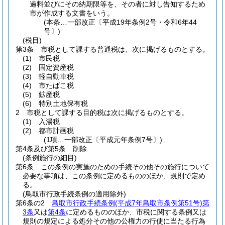
過料並びにその納期限等を、その者に対し告知するため
市が作成する文書をいう。
(本条…一部改正〔平成19年条例2号・令和6年44
号〕)
(税目)
第3条
市税として課する普通税は、次に掲げるものとする。
(1)
市民税
(2)
固定資産税
(3)
軽自動車税
(4)
市たばこ税
(5)
鉱産税
(6)
特別土地保有税
2
市税として課する目的税は次に掲げるものとする。
(1)
入湯税
(2)
都市計画税
(1項…一部改正〔平成元年条例7号〕)
第4条及び第5条
削除
(条例施行の細目)
第6条
この条例の実施のための手続その他その施行について
必要な事項は、この条例に定めるもののほか、規則で定め
る。
(鳥取市行政手続条例の適用除外)
第6条の2
鳥取市行政手続条例
(平成7年鳥取市条例第51号)
第
3条
又は
第4条
に定めるもののほか、市税に関する条例又は
規則の規定による処分その他の公権力の行使に当たる行為