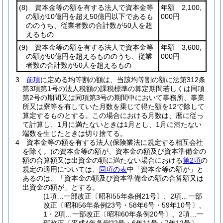
(8)
資本金等の額を有する法人で資本金等
年額 2,100,
の額が10億円を超え50億円以下であるも
000円
ののうち、従業者数の合計数が50人を超
えるもの
(9)
資本金等の額を有する法人で資本金等
年額 3,600,
の額が50億円を超えるもののうち、従業
000円
者数の合計数が50人を超えるもの
3
前項
に定める均等割の額は、当該均等割の額に法第312条
第3項第1号の法人税額の課税標準の算定期間若しくは同項
第2号の期間又は同項第3号の期間中において事務所、事業
所又は寮等を有していた月数を乗じて得た額を12で除して
算定するものとする。
この場合における月数は、暦に従っ
て計算し、1月に満たないときは1月とし、1月に満たない
端数を生じたときは切り捨てる。
4
資本金等の額を有する法人
(保険業法に規定する相互会社
を除く。)
の資本金等の額が、資本金の額及び資本準備金の
額の合算額又は出資金の額に満たない場合における
第2項
の
規定の適用については、
同項の表
中「資本金等の額が」と
あるのは、「資本金の額及び資本準備金の額の合算額又は
出資金の額が」とする。
(1項…一部改正〔昭和55年条例21号〕、2項…一部
改正〔昭和56年条例23号・58年6号・59年10号〕、
1・2項…一部改正〔昭和60年条例20号〕、2項…一