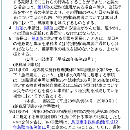
する期限までにこれらの行為をすることができないと認め
る場合には、
第1項
の規定の適用がある場合を除き、当該行
為をすべき者の申請により、その理由のやんだ日から納税
者については2月以内、特別徴収義務者については30日以
内において、当該期限を延長するものとする。
4
前項
の申請は、
同項
に規定する理由がやんだ後、速やかに
その理由を記載した書面でしなければならない。
5
市長は、
第3項
に規定する期限を延長したときは、期日そ
の他必要な事項を納税者又は特別徴収義務者に通知しなけ
ればならない。
当該期限の延長を認めないときも、また同
様とする。
(1項…一部改正〔平成28年条例28号〕)
(納税証明事項)
第11条の3
地方税法施行規則
(昭和29年総理府令第23号。以
下「施行規則」という。)
第1条の9第2号に規定する事項
は、道路運送車両法
(昭和26年法律第185号)
第59条第1項に
規定する検査対象軽自動車又は二輪の小型自動車について
天災その他やむを得ない事由により種別割を滞納している
場合においてその旨とする。
(本条…一部改正〔平成28年条例34号・29年9号〕)
(納税証明書の交付手数料)
第11条の4
法第20条の10の納税証明書の交付
(法第382条の
4に規定する当該証明書に住所に代わる事項の記載をしたも
のの交付を含む。)
の手数料は、
鳥取市手数料条例
(平成12
年鳥取市条例第11号)
に定めるところによる。
ただし、道路