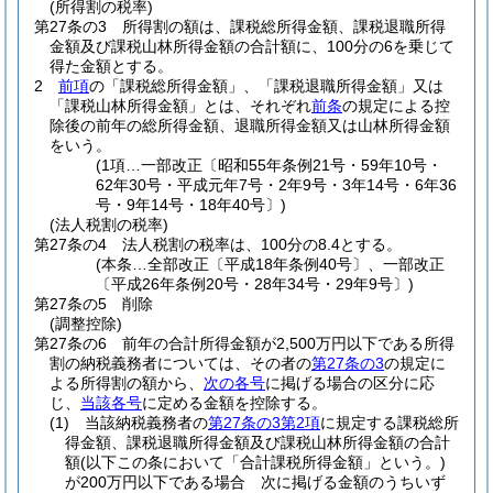
(所得割の税率)
第27条の3
所得割の額は、課税総所得金額、課税退職所得
金額及び課税山林所得金額の合計額に、100分の6を乗じて
得た金額とする。
2
前項
の「課税総所得金額」、「課税退職所得金額」又は
「課税山林所得金額」とは、それぞれ
前条
の規定による控
除後の前年の総所得金額、退職所得金額又は山林所得金額
をいう。
(1項…一部改正〔昭和55年条例21号・59年10号・
62年30号・平成元年7号・2年9号・3年14号・6年36
号・9年14号・18年40号〕)
(法人税割の税率)
第27条の4
法人税割の税率は、100分の8.4とする。
(本条…全部改正〔平成18年条例40号〕、一部改正
〔平成26年条例20号・28年34号・29年9号〕)
第27条の5
削除
(調整控除)
第27条の6
前年の合計所得金額が2,500万円以下である所得
割の納税義務者については、その者の
第27条の3
の規定に
よる所得割の額から、
次の各号
に掲げる場合の区分に応
じ、
当該各号
に定める金額を控除する。
(1)
当該納税義務者の
第27条の3第2項
に規定する課税総所
得金額、課税退職所得金額及び課税山林所得金額の合計
額
(以下この条において「合計課税所得金額」という。)
が200万円以下である場合 次に掲げる金額のうちいず