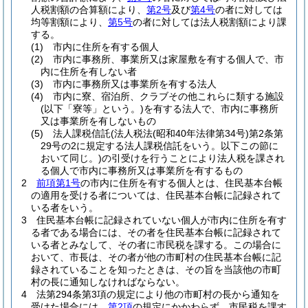
人税割額の合算額により、
第2号
及び
第4号
の者に対しては
均等割額により、
第5号
の者に対しては法人税割額により課
する。
(1)
市内に住所を有する個人
(2)
市内に事務所、事業所又は家屋敷を有する個人で、市
内に住所を有しない者
(3)
市内に事務所又は事業所を有する法人
(4)
市内に寮、宿泊所、クラブその他これらに類する施設
(以下「寮等」という。)
を有する法人で、市内に事務所
又は事業所を有しないもの
(5)
法人課税信託
(法人税法
(昭和40年法律第34号)
第2条第
29号の2に規定する法人課税信託をいう。以下この節に
おいて同じ。)
の引受けを行うことにより法人税を課され
る個人で市内に事務所又は事業所を有するもの
2
前項第1号
の市内に住所を有する個人とは、住民基本台帳
の適用を受ける者については、住民基本台帳に記録されて
いる者をいう。
3
住民基本台帳に記録されていない個人が市内に住所を有す
る者である場合には、その者を住民基本台帳に記録されて
いる者とみなして、その者に市民税を課する。
この場合に
おいて、市長は、その者が他の市町村の住民基本台帳に記
録されていることを知ったときは、その旨を当該他の市町
村の長に通知しなければならない。
4
法第294条第3項の規定により他の市町村の長から通知を
受けた場合には、
第2項
の規定にかかわらず、市民税を課す