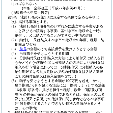
ければならない。
(本条…全部改正〔平成27年条例41号〕)
(徴収猶予の申請手続等)
第9条
法第15条の2第1項に規定する条例で定める事項は、
次に掲げる事項とする。
(1)
法第15条第1項各号のいずれかに該当する事実がある
こと及びその該当する事実に基づき市の徴収金を一時に
納付し、又は納入することができない事情の詳細
(2)
納付し、又は納入すべき市の徴収金の年度、種類、納
期限及び金額
(3)
前号
の金額のうち当該猶予を受けようとする金額
(4)
当該猶予を受けようとする期間
(5)
分割納付又は分割納入の方法により納付又は納入を行
うかどうか
(分割納付又は分割納入の方法により納付又は
納入を行う場合にあっては、分割納付又は分割納入の各
納付期限又は各納入期限及び各納付期限又は各納入期限
ごとの納付金額又は納入金額を含む。)
(6)
猶予を受けようとする金額が100万円を超え、かつ、
猶予期間が3月を超える場合には、提供しようとする法第
16条第1項各号に掲げる担保の種類、数量、価額及び所
在
(その担保が保証人の保証であるときは、保証人の氏名
及び住所又は居所)
その他担保に関し参考となるべき事項
(担保を提供することができない特別の事情があるとき
は、その事情)
2
法第15条の2第1項に規定する条例で定める書類は、次に