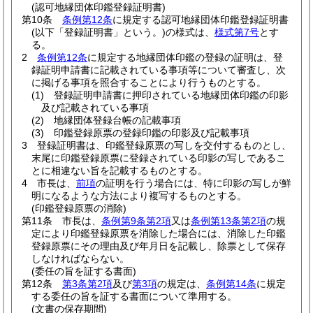
(認可地縁団体印鑑登録証明書)
第10条
条例第12条
に規定する認可地縁団体印鑑登録証明書
(以下「登録証明書」という。)
の様式は、
様式第7号
とす
る。
2
条例第12条
に規定する地縁団体印鑑の登録の証明は、登
録証明申請書に記載されている事項等について審査し、次
に掲げる事項を照合することにより行うものとする。
(1)
登録証明申請書に押印されている地縁団体印鑑の印影
及び記載されている事項
(2)
地縁団体登録台帳の記載事項
(3)
印鑑登録原票の登録印鑑の印影及び記載事項
3
登録証明書は、印鑑登録原票の写しを交付するものとし、
末尾に印鑑登録原票に登録されている印影の写しであるこ
とに相違ない旨を記載するものとする。
4
市長は、
前項
の証明を行う場合には、特に印影の写しが鮮
明になるような方法により複写するものとする。
(印鑑登録原票の消除)
第11条
市長は、
条例第9条第2項
又は
条例第13条第2項
の規
定により印鑑登録原票を消除した場合には、消除した印鑑
登録原票にその理由及び年月日を記載し、除票として保存
しなければならない。
(委任の旨を証する書面)
第12条
第3条第2項
及び
第3項
の規定は、
条例第14条
に規定
する委任の旨を証する書面について準用する。
(文書の保存期間)