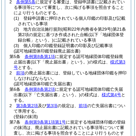
2
条例第5条
に規定する審査は、登録申請書に記載されてい
る事項等について審査し、次に掲げる事項を照合すること
により行うものとする。
(1)
登録申請書に押印されている個人印鑑の印影及び記載
されている事項
(2)
地方自治法施行規則
(昭和22年内務省令第29号)
第21条
第2項の規定に基づき作成された台帳
(以下「地縁団体登
録台帳」という。)
に記載されている事項
(3)
個人印鑑の印鑑登録証明書の印影及び記載事項
(認可地縁団体印鑑登録廃止届出書)
第5条
条例第8条第1項
に規定する認可地縁団体印鑑登録廃
止届出書
(以下「廃止届出書」という。)
の様式は、
様式第3
号
とする。
2
前項
の廃止届出書には、登録している地縁団体印鑑を押印
しなければならない。
(認可地縁団体印鑑亡失届出書)
第6条
条例第8条第2項
に規定する認可地縁団体印鑑亡失届
出書
(以下「亡失届出書」という。)
の様式は、
様式第4号
と
する。
2
第3条第2項
及び
第3項
の規定は、
前項
の亡失届出書につい
て準用する。
(登録の抹消)
第7条
条例第9条第1項第1号
に規定する地縁団体印鑑の登録
の抹消は、廃止届出書に記載されている事項等について審
査し、次に掲げる事項を照合することにより行うものとす