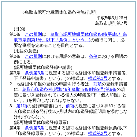
○鳥取市認可地縁団体印鑑条例施行規則
平成5年3月26日
鳥取市規則第7号
(目的)
第1条
この規則
は、
鳥取市認可地縁団体印鑑条例
(平成5年鳥
取市条例第1号。以下「条例」という。)
の施行に関し、必
要な事項を定めることを目的とする。
(用語の意義)
第2条
この規則
における用語の意義は、
条例
における用語の
例による。
(認可地縁団体印鑑登録申請書)
第3条
条例第3条
に規定する認可地縁団体印鑑登録申請書
(以
下「登録申請書」という。)
の様式は、
様式第1号
とする。
2
地縁団体印鑑の登録の申請を行う者は、
前項
の登録申請書
に、
鳥取市印鑑条例
(昭和46年鳥取市条例第9号)
第6条
の規
定に基づき登録されている個人の印鑑
(以下「個人印鑑」と
いう。)
を押印しなければならない。
3
第1項
の登録申請書には、
前項
の規定に基づき押印する個
人印鑑に係る発行後3か月以内の印鑑登録証明書を添付しな
ければならない。
(認可地縁団体印鑑登録原票)
第4条
条例第5条
に規定する認可地縁団体印鑑登録原票
(以下
「印鑑登録原票」という。)
の様式は、
様式第2号
とする。