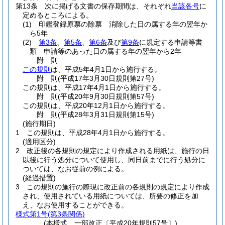
第13条
次に掲げる文書の保存期間は、それぞれ
当該各号
に
定めるところによる。
(1)
印鑑登録原票の除票 消除した日の属する年の翌年か
ら5年
(2)
第3条
、
第5条
、
第6条
及び
第9条
に規定する申請等書
類 申請等のあった日の属する年の翌年から2年
附
則
この規則
は、平成5年4月1日から施行する。
附
則
(平成17年3月30日
規則第27号)
この規則は、平成17年4月1日から施行する。
附
則
(平成20年9月30日
規則第57号)
この規則は、平成20年12月1日から施行する。
附
則
(平成28年3月31日
規則第15号)
(施行期日)
1
この規則は、平成28年4月1日から施行する。
(適用区分)
2
改正後の各規則の規定により作成される用紙は、施行の日
以後に行う処分について使用し、同日前までに行う処分に
ついては、なお従前の例による。
(経過措置)
3
この規則の施行の際現に改正前の各規則の規定により作成
され、使用されている用紙については、所要の修正を加
え、なお使用することができる。
様式第1号
(第3条関係)
(本様式…一部改正〔平成20年規則57号〕)