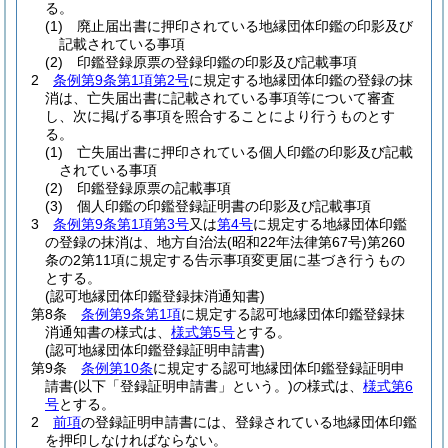
る。
(1)
廃止届出書に押印されている地縁団体印鑑の印影及び
記載されている事項
(2)
印鑑登録原票の登録印鑑の印影及び記載事項
2
条例第9条第1項第2号
に規定する地縁団体印鑑の登録の抹
消は、亡失届出書に記載されている事項等について審査
し、次に掲げる事項を照合することにより行うものとす
る。
(1)
亡失届出書に押印されている個人印鑑の印影及び記載
されている事項
(2)
印鑑登録原票の記載事項
(3)
個人印鑑の印鑑登録証明書の印影及び記載事項
3
条例第9条第1項第3号
又は
第4号
に規定する地縁団体印鑑
の登録の抹消は、地方自治法
(昭和22年法律第67号)
第260
条の2第11項に規定する告示事項変更届に基づき行うもの
とする。
(認可地縁団体印鑑登録抹消通知書)
第8条
条例第9条第1項
に規定する認可地縁団体印鑑登録抹
消通知書の様式は、
様式第5号
とする。
(認可地縁団体印鑑登録証明申請書)
第9条
条例第10条
に規定する認可地縁団体印鑑登録証明申
請書
(以下「登録証明申請書」という。)
の様式は、
様式第6
号
とする。
2
前項
の登録証明申請書には、登録されている地縁団体印鑑
を押印しなければならない。