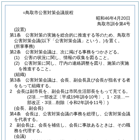
○鳥取市公害対策会議規程
昭和46年4月20日
鳥取市訓令第4号
(設置)
第1条
公害対策の実施を総合的に推進する等のため、鳥取市
公害対策会議
(以下「公害対策会議」という。)
を置く。
(所掌事務)
第2条
公害対策会議は、次に掲げる事務をつかさどる。
(1)
公害の状況に関し、情報の収集を図ること。
(2)
公害対策に関し、庁内の連絡調整を図り、施策の実施
を推進すること。
(組織)
第3条
公害対策会議は、会長、副会長及び会長が指名する者
をもって組織する。
2
会長は副市長を、副会長は市民生活部長をもって充てる。
(2項…一部改正〔平成19年訓令10号〕、1・2項…一
部改正・3項…削除〔令和2年訓令11号〕)
(会長、副会長)
第4条
会長は、公害対策会議の事務を総理し、公害対策会議
を代表する。
2
副会長は、会長を補佐し、会長に事故あるときは、その職
務を代理する。
(会議)