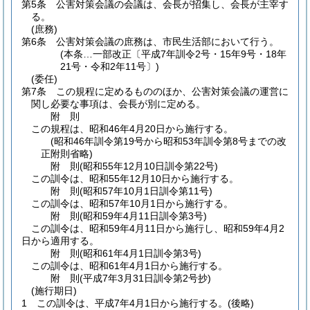
第5条
公害対策会議の会議は、会長が招集し、会長が主宰す
る。
(庶務)
第6条
公害対策会議の庶務は、市民生活部において行う。
(本条…一部改正〔平成7年訓令2号・15年9号・18年
21号・令和2年11号〕)
(委任)
第7条
この規程に定めるもののほか、公害対策会議の運営に
関し必要な事項は、会長が別に定める。
附
則
この規程は、昭和46年4月20日から施行する。
(昭和46年訓令第19号から昭和53年訓令第8号までの改
正附則省略)
附
則
(昭和55年12月10日
訓令第22号)
この訓令は、昭和55年12月10日から施行する。
附
則
(昭和57年10月1日
訓令第11号)
この訓令は、昭和57年10月1日から施行する。
附
則
(昭和59年4月11日
訓令第3号)
この訓令は、昭和59年4月11日から施行し、昭和59年4月2
日から適用する。
附
則
(昭和61年4月1日
訓令第3号)
この訓令は、昭和61年4月1日から施行する。
附
則
(平成7年3月31日
訓令第2号抄)
(施行期日)
1
この訓令は、平成7年4月1日から施行する。
(後略)