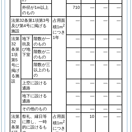
外径が1m以上
710
―
―
―
のもの
法第32条第1項第3号
占用面
―
―
―
―
及び第4号に掲げる
2
積1m
施設
につき
1年
法第
地下
階数が一
―
―
―
―
32
街及
のもの
条第
び地
階数が二
―
―
―
―
1項
下室
のもの
第5
階数が三
―
―
―
―
号に
以上のも
掲げ
の
る施
設
上空に設ける
―
―
―
―
通路
地下に設ける
―
―
―
―
通路
その他のもの
―
―
―
―
法第
祭礼、縁日等
占用面
―
10
―
―
32
に際し、一時
2
積1m
条第
的に設けるも
につき