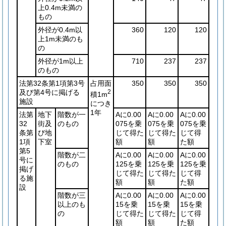
上0.4m未満の
もの
外径が0.4m以
360
120
120
上1m未満のも
の
外径が1m以上
710
237
237
のもの
法第32条第1項第3号
占用面
350
350
350
及び第4号に掲げる
2
積1m
施設
につき
1年
法第
地下
階数が一
Aに0.00
Aに0.00
Aに0.00
32
街及
のもの
075を乗
075を乗
075を乗
条第
び地
じて得た
じて得た
じて得
1項
下室
額
額
た額
第5
階数が二
Aに0.00
Aに0.00
Aに0.00
号に
のもの
125を乗
125を乗
125を乗
掲げ
じて得た
じて得た
じて得
る施
額
額
た額
設
階数が三
Aに0.00
Aに0.00
Aに0.00
以上のも
15を乗
15を乗
15を乗
の
じて得た
じて得た
じて得
額
額
た額