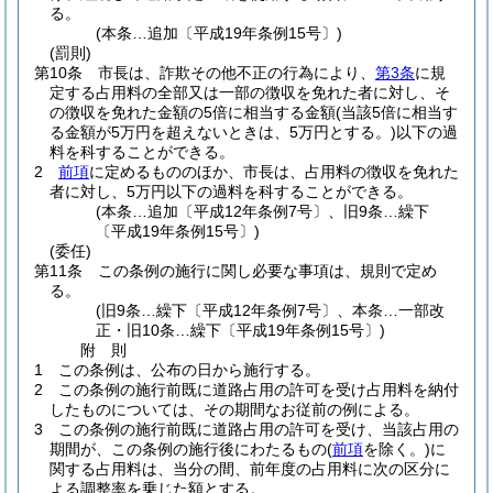
る。
(本条…追加〔平成19年条例15号〕)
(罰則)
第10条
市長は、詐欺その他不正の行為により、
第3条
に規
定する占用料の全部又は一部の徴収を免れた者に対し、そ
の徴収を免れた金額の5倍に相当する金額
(当該5倍に相当す
る金額が5万円を超えないときは、5万円とする。)
以下の過
料を科することができる。
2
前項
に定めるもののほか、市長は、占用料の徴収を免れた
者に対し、5万円以下の過料を科することができる。
(本条…追加〔平成12年条例7号〕、旧9条…繰下
〔平成19年条例15号〕)
(委任)
第11条
この条例の施行に関し必要な事項は、規則で定め
る。
(旧9条…繰下〔平成12年条例7号〕、本条…一部改
正・旧10条…繰下〔平成19年条例15号〕)
附
則
1
この条例は、公布の日から施行する。
2
この条例の施行前既に道路占用の許可を受け占用料を納付
したものについては、その期間なお従前の例による。
3
この条例の施行前既に道路占用の許可を受け、当該占用の
期間が、この条例の施行後にわたるもの
(
前項
を除く。)
に
関する占用料は、当分の間、前年度の占用料に次の区分に
よる調整率を乗じた額とする。