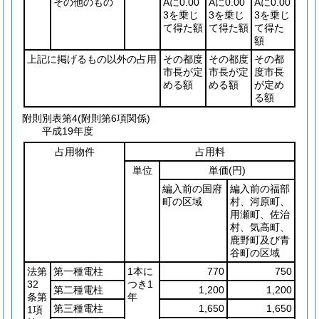
その他のもの
Aに0.00
Aに0.00
Aに0.00
3を乗じ
3を乗じ
3を乗じ
て得た額
て得た額
て得た
額
上記に掲げるもの以外の占用
その都度
その都度
その都
市長が定
市長が定
度市長
める額
める額
が定め
る額
附則別表第4
(附則第6項関係)
平成19年度
占用物件
占用料
単位
単価
(円)
編入前の国府
編入前の福部
町の区域
村、河原町、
用瀬町、佐治
村、気高町、
鹿野町及び青
谷町の区域
法第
第一種電柱
1本に
770
750
32
つき1
第二種電柱
1,200
1,200
条第
年
第三種電柱
1,650
1,650
1項