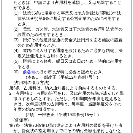
たときは、申請により占用料を減額し、又は免除すること
ができる。
(1)
法第35条に規定する事業又は地方財政法
(昭和23年法
律第109号)
第6条に規定する公営企業のために占用する
とき。
(2)
電気、ガス管、水道管又は下水道管の各戸引込管等の
設置のため占用するとき。
(3)
街灯その他道路交通の安全又は円滑を図る施設の設置
のため占用するとき。
(4)
道路に出入りする通路を設けるために必要な路端、法
敷又は側溝上を占用するとき。
(5)
恒例による祭典、縁日又は市日のため一時的に占用す
るとき。
(6)
前各号
のほか市長が特に必要と認めたとき。
(本条…一部改正〔平成12年条例7号〕)
(占用料の徴収方法)
第6条
占用料は、納入通知書により前納するものとする。
2
占用料は、占用の許可をし、又は占用の協議が成立した際
徴収するものとする。
ただし、占用期間が年度を超えると
きは、次年度以降の占用料は、毎年度、当該年度分をその
年度の始めに徴収する。
(2項…一部改正〔平成19年条例15号〕)
(督促等)
第7条
法第73条第1項の規定により占用料の督促を受けた者
が、督促状の指定期限までにその納付金額を納付しないと