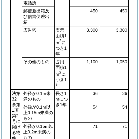
電話所
郵便差出箱及
450
450
び信書便差出
箱
広告塔
表示
3,300
3,300
面積1
2
m
に
つき1
年
その他のもの
占用
1,100
1,050
面積1
2
m
に
つき1
年
法第
外径が0.1m未
長さ1
36
36
32
満のもの
mにつ
条第
き1年
外径が0.1m以
54
54
1項
上0.15m未満の
第2
もの
号に
外径が0.15m以
71
71
掲げ
上0.2m未満の
る物
もの
件