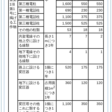
第三種電柱
1,600
550
550
1項
第1
第一種電話柱
690
230
230
号に
第二種電話柱
1,100
375
375
掲げ
る工
第三種電話柱
1,500
525
525
作物
その他の柱類
53
18
18
共架電線その
長さ1
7
7
2
他上空に設け
mにつ
る線類
き1年
地下電線その
4
1
1
他地下に設け
る線類
路上に設ける
1個に
520
175
175
変圧器
つき1
年
地下に設ける
占用面
360
120
120
変圧器
2
積1m
につき
1年
変圧塔その他
1個に
1,100
350
350
これに類する
つき1