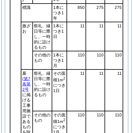
標識
1本に
850
275
275
つき1
年
旗ざ
祭礼、縁
1本に
11
11
11
お
日等に際
つき1
し、一時
日
的に設け
るもの
その他の
1本に
110
110
110
もの
つき1
月
幕
祭礼、縁
その面
11
11
11
(
第7
日等に際
2
積1m
条第
し、一時
につき
2号
的に設け
1日
に掲
るもの
げる
工事
用施
その他の
その面
110
110
110
設で
もの
2
積1m
ある
につき
もの
1月
を除