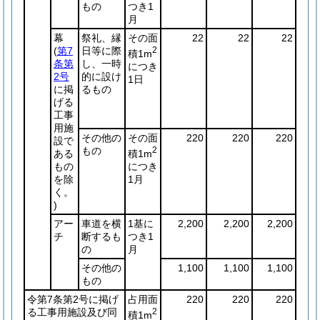
もの
つき1
月
幕
祭礼、縁
その面
22
22
22
(
第7
日等に際
2
積1m
条第
し、一時
につき
2号
的に設け
1日
に掲
るもの
げる
工事
用施
その他の
その面
220
220
220
設で
もの
2
積1m
ある
につき
もの
1月
を除
く。
)
アー
車道を横
1基に
2,200
2,200
2,200
チ
断するも
つき1
の
月
その他の
1,100
1,100
1,100
もの
令第7条第2号に掲げ
占用面
220
220
220
る工事用施設及び同
2
積1m