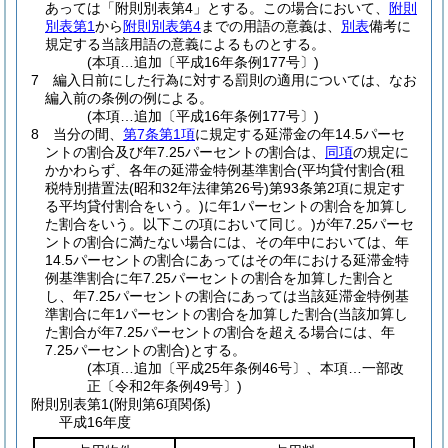
あっては「附則別表第4」とする。
この場合において、
附則
別表第1
から
附則別表第4
までの用語の意義は、
別表
備考に
規定する当該用語の意義によるものとする。
(本項…追加〔平成16年条例177号〕)
7
編入日前にした行為に対する罰則の適用については、なお
編入前の条例の例による。
(本項…追加〔平成16年条例177号〕)
8
当分の間、
第7条第1項
に規定する延滞金の年14.5パーセ
ントの割合及び年7.25パーセントの割合は、
同項
の規定に
かかわらず、各年の延滞金特例基準割合
(平均貸付割合
(租
税特別措置法
(昭和32年法律第26号)
第93条第2項に規定す
る平均貸付割合をいう。)
に年1パーセントの割合を加算し
た割合をいう。以下この項において同じ。)
が年7.25パーセ
ントの割合に満たない場合には、その年中においては、年
14.5パーセントの割合にあってはその年における延滞金特
例基準割合に年7.25パーセントの割合を加算した割合と
し、年7.25パーセントの割合にあっては当該延滞金特例基
準割合に年1パーセントの割合を加算した割合
(当該加算し
た割合が年7.25パーセントの割合を超える場合には、年
7.25パーセントの割合)
とする。
(本項…追加〔平成25年条例46号〕、本項…一部改
正〔令和2年条例49号〕)
附則別表第1
(附則第6項関係)
平成16年度