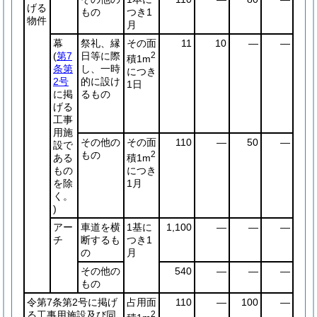
げる
もの
つき1
物件
月
幕
祭礼、縁
その面
11
10
―
―
(
第7
日等に際
2
積1m
条第
し、一時
につき
2号
的に設け
1日
に掲
るもの
げる
工事
用施
その他の
その面
110
―
50
―
設で
もの
2
積1m
ある
につき
もの
1月
を除
く。
)
アー
車道を横
1基に
1,100
―
―
―
チ
断するも
つき1
の
月
その他の
540
―
―
―
もの
令第7条第2号に掲げ
占用面
110
―
100
―
る工事用施設及び同
2