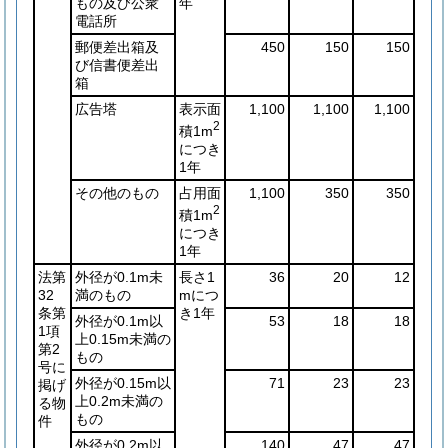
もの及び公衆
年
電話所
郵便差出箱及
450
150
150
び信書便差出
箱
広告塔
表示面
1,100
1,100
1,100
2
積1m
につき
1年
その他のもの
占用面
1,100
350
350
2
積1m
につき
1年
法第
外径が0.1m未
長さ1
36
20
12
32
満のもの
mにつ
条第
き1年
外径が0.1m以
53
18
18
1項
上0.15m未満の
第2
もの
号に
外径が0.15m以
71
23
23
掲げ
上0.2m未満の
る物
もの
件
外径が0.2m以
140
47
47