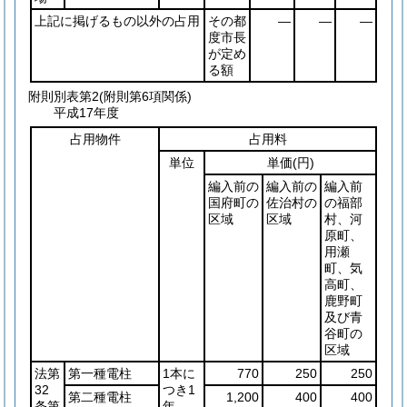
上記に掲げるもの以外の占用
その都
―
―
―
度市長
が定め
る額
附則別表第2
(附則第6項関係)
平成17年度
占用物件
占用料
単位
単価
(円)
編入前の
編入前の
編入前
国府町の
佐治村の
の福部
区域
区域
村、河
原町、
用瀬
町、気
高町、
鹿野町
及び青
谷町の
区域
法第
第一種電柱
1本に
770
250
250
32
つき1
第二種電柱
1,200
400
400
条第
年