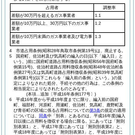
占用者
調整率
差額が30万円を超えるガス事業者
1.1
差額が10万円以上、30万円以下のガス事
1.2
業者
差額が10万円未満のガス事業者及び電力事
1.3
業者
4
市道占用条例
(昭和28年鳥取市条例第19号)
は、廃止する。
5
国府町、佐治村及び気高町の編入の日
(以下「編入日」と
いう。)
前に国府町道路占用料徴収条例
(昭和56年国府町条
例第15号)
、佐治村道路占用料徴収条例
(昭和48年佐治村条
例第27号)
又は気高町道路占用料徴収条例
(昭和39年気高町
条例第1号)
(以下これらを「編入前の条例」という。)
の規
定によりなされた処分、手続その他の行為は、この条例の
相当規定によりなされたものとみなす。
(本項…追加〔平成16年条例177号〕)
6
平成16年度から平成19年度までに限り、編入前の国府
町、福部村、河原町、用瀬町、佐治村、気高町、鹿野町及
び青谷町の区域に係る占用料についての
第3条
の規定の適用
については、
同条
中「別表」とあるのは、平成16年度
(編入
日以後に占用料を徴収する場合に限る。)
にあっては「附則
別表第1」と、平成17年度にあっては「附則別表第2」と、
平成18年度にあっては「附則別表第3」と、平成19年度に