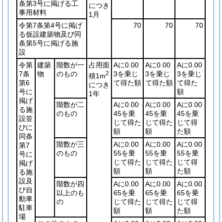
条第3号に掲げる工
につき
事用材料
1月
令第7条第4号に掲げ
70
70
70
る仮設建築物及び同
条第5号に掲げる施
設
令第
建築
階数が一
占用面
Aに0.00
Aに0.00
Aに0.00
7条
物
のもの
2
3を乗じ
3を乗じ
3を乗じ
積1m
第6
て得た額
て得た額
て得た
につき
号に
額
1年
掲げ
階数が二
Aに0.00
Aに0.00
Aに0.00
る施
のもの
45を乗
45を乗
45を乗
設並
じて得た
じて得た
じて得
びに
額
額
た額
同条
階数が三
Aに0.00
Aに0.00
Aに0.00
第7
のもの
55を乗
55を乗
55を乗
号に
じて得た
じて得た
じて得
掲げ
額
額
た額
る施
設及
階数が四
Aに0.00
Aに0.00
Aに0.00
び自
以上のも
65を乗
65を乗
65を乗
動車
の
じて得た
じて得た
じて得
駐車
額
額
た額
場