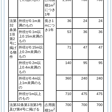
2
積1m
につき
1年
法第
外径が0.1m未
長さ1
36
24
24
32
満のもの
mにつ
条第
き1年
外径が0.1m以
53
36
36
1項
上0.15m未満の
第2
もの
号に
外径が0.15m以
71
47
47
掲げ
上0.2m未満の
る物
もの
件
外径が0.2m以
140
95
95
上0.4m未満の
もの
外径が0.4m以
360
240
240
上1m未満のも
の
外径が1m以上
710
475
475
のもの
法第32条第1項第3号
占用面
700
700
700
及び第4号に掲げる
2
積1m