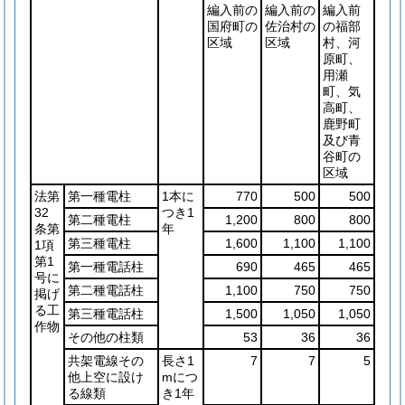
編入前の
編入前の
編入前
国府町の
佐治村の
の福部
区域
区域
村、河
原町、
用瀬
町、気
高町、
鹿野町
及び青
谷町の
区域
法第
第一種電柱
1本に
770
500
500
32
つき1
第二種電柱
1,200
800
800
条第
年
第三種電柱
1,600
1,100
1,100
1項
第1
第一種電話柱
690
465
465
号に
第二種電話柱
1,100
750
750
掲げ
る工
第三種電話柱
1,500
1,050
1,050
作物
その他の柱類
53
36
36
共架電線その
長さ1
7
7
5
他上空に設け
mにつ
る線類
き1年