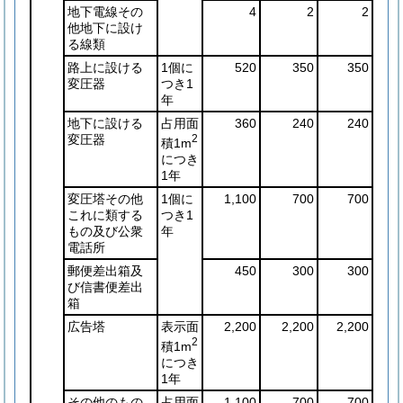
地下電線その
4
2
2
他地下に設け
る線類
路上に設ける
1個に
520
350
350
変圧器
つき1
年
地下に設ける
占用面
360
240
240
変圧器
2
積1m
につき
1年
変圧塔その他
1個に
1,100
700
700
これに類する
つき1
もの及び公衆
年
電話所
郵便差出箱及
450
300
300
び信書便差出
箱
広告塔
表示面
2,200
2,200
2,200
2
積1m
につき
1年
その他のもの
占用面
1,100
700
700