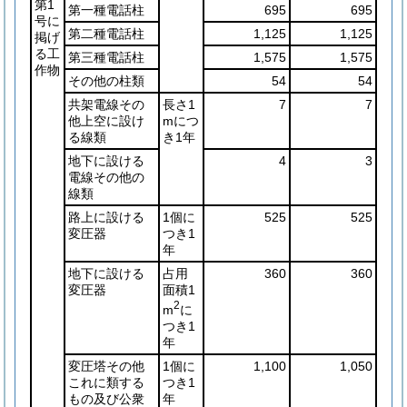
第1
第一種電話柱
695
695
号に
第二種電話柱
1,125
1,125
掲げ
る工
第三種電話柱
1,575
1,575
作物
その他の柱類
54
54
共架電線その
長さ1
7
7
他上空に設け
mにつ
る線類
き1年
地下に設ける
4
3
電線その他の
線類
路上に設ける
1個に
525
525
変圧器
つき1
年
地下に設ける
占用
360
360
変圧器
面積1
2
m
に
つき1
年
変圧塔その他
1個に
1,100
1,050
これに類する
つき1
もの及び公衆
年