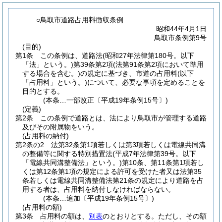
○鳥取市道路占用料徴収条例
昭和44年4月1日
鳥取市条例第9号
(目的)
第1条
この条例は、道路法
(昭和27年法律第180号。以下
「法」という。)
第39条第2項
(法第91条第2項において準用
する場合を含む。)
の規定に基づき、市道の占用料
(以下
「占用料」という。)
について、必要な事項を定めることを
目的とする。
(本条…一部改正〔平成19年条例15号〕)
(定義)
第2条
この条例で道路とは、法により鳥取市が管理する道路
及びその附属物をいう。
(占用料の納付)
第2条の2
法第32条第1項若しくは第3項若しくは電線共同溝
の整備等に関する特別措置法
(平成7年法律第39号。以下
「電線共同溝整備法」という。)
第10条、第11条第1項若し
くは第12条第1項の規定による許可を受けた者又は法第35
条若しくは電線共同溝整備法第21条の規定により道路を占
用する者は、占用料を納付しなければならない。
(本条…追加〔平成19年条例15号〕)
(占用料の額)
第3条
占用料の額は、
別表
のとおりとする。
ただし、その額