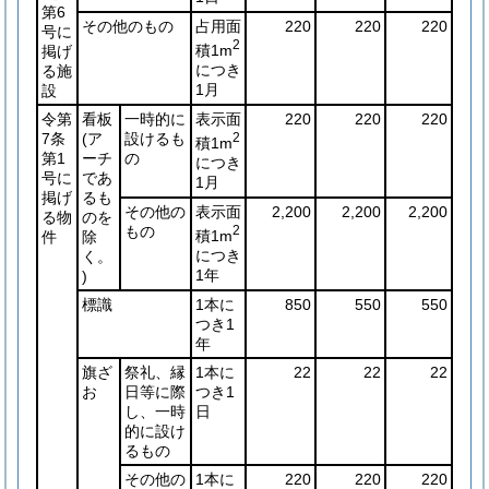
第6
その他のもの
占用面
220
220
220
号に
2
積1m
掲げ
につき
る施
1月
設
令第
看板
一時的に
表示面
220
220
220
7条
(ア
設けるも
2
積1m
第1
ーチ
の
につき
号に
であ
1月
掲げ
るも
その他の
表示面
2,200
2,200
2,200
る物
のを
もの
2
積1m
件
除
につき
く。
1年
)
標識
1本に
850
550
550
つき1
年
旗ざ
祭礼、縁
1本に
22
22
22
お
日等に際
つき1
し、一時
日
的に設け
るもの
その他の
1本に
220
220
220