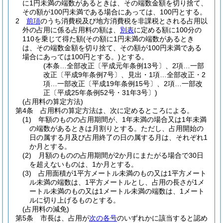
に1円未満の端数があるときは、その端数金額を切り捨て、
その額が100円未満である場合にあっては、100円とする。
2
前項
のうち消費税及び地方消費税を非課税とされる占用以
外の占用に係る占用料の額は、
別表
に定める額に100分の
110を乗じて得た額
(その額に1円未満の端数があるとき
は、その端数金額を切り捨て、その額が100円未満である
場合にあっては100円とする。)
とする。
(本条…全部改正〔平成元年条例13号〕、2項…一部
改正〔平成9年条例7号〕、見出・1項…全部改正・2
項…一部改正〔平成19年条例15号〕、2項…一部改
正〔平成25年条例52号・31年3号〕)
(占用料の算定方法)
第4条
占用料の算定方法は、次に定めるところによる。
(1)
年額のものの占用期間が、1年未満の場合又は1年未満
の端数があるときは月割りとする。
ただし、占用開始の
日の属する月及び占用終了の日の属する月は、それぞれ1
か月とする。
(2)
月額のものの占用期間が2か月にまたがる場合で30日
を超えないものは、1か月とする。
(3)
占用面積が1平方メートル未満のもの又は1平方メート
ル未満の端数は、1平方メートルとし、占用の長さが1メ
ートル未満のもの又は1メートル未満の端数は、1メート
ルに切り上げるものとする。
(占用料の減免)
第5条
市長は、占用が
次の各号
のいずれかに該当すると認め