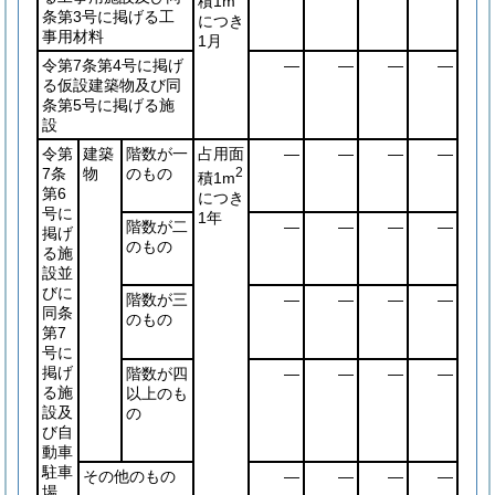
積1m
条第3号に掲げる工
につき
事用材料
1月
令第7条第4号に掲げ
―
―
―
―
る仮設建築物及び同
条第5号に掲げる施
設
令第
建築
階数が一
占用面
―
―
―
―
7条
物
のもの
2
積1m
第6
につき
号に
1年
階数が二
―
―
―
―
掲げ
のもの
る施
設並
びに
階数が三
―
―
―
―
同条
のもの
第7
号に
掲げ
階数が四
―
―
―
―
る施
以上のも
設及
の
び自
動車
駐車
その他のもの
―
―
―
―
場