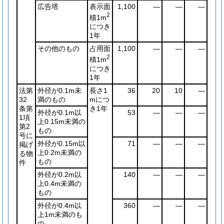
広告塔
表示面
1,100
―
―
―
2
積1m
につき
1年
その他のもの
占用面
1,100
―
―
―
2
積1m
につき
1年
法第
外径が0.1m未
長さ1
36
20
10
―
32
満のもの
mにつ
条第
き1年
外径が0.1m以
53
―
―
―
1項
上0.15m未満の
第2
もの
号に
外径が0.15m以
71
―
―
―
掲げ
上0.2m未満の
る物
もの
件
外径が0.2m以
140
―
―
―
上0.4m未満の
もの
外径が0.4m以
360
―
―
―
上1m未満のも
の