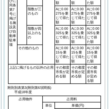
びに
額
額
た額
同条
階数が三
Aに0.00
Aに0.00
Aに0.00
第7
のもの
275を乗
275を乗
275を乗
号に
じて得た
じて得た
じて得
掲げ
額
額
た額
る施
設及
階数が四
Aに0.00
Aに0.00
Aに0.00
び自
以上のも
325を乗
325を乗
325を乗
動車
の
じて得た
じて得た
じて得
駐車
額
額
た額
場
その他のもの
Aに0.00
Aに0.00
Aに0.00
15を乗
15を乗
15を乗
じて得た
じて得た
じて得
額
額
た額
上記に掲げるもの以外の占用
その都度
その都度
その都
市長が定
市長が定
度市長
める額
める額
が定め
る額
附則別表第3
(附則第6項関係)
平成18年度
占用物件
占用料
単位
単価
(円)