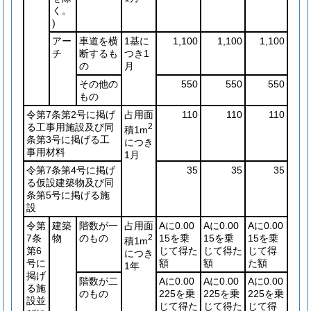
く。
)
アー
車道を横
1基に
1,100
1,100
1,100
チ
断するも
つき1
の
月
その他の
550
550
550
もの
令第7条第2号に掲げ
占用面
110
110
110
る工事用施設及び同
2
積1m
条第3号に掲げる工
につき
事用材料
1月
令第7条第4号に掲げ
35
35
35
る仮設建築物及び同
条第5号に掲げる施
設
令第
建築
階数が一
占用面
Aに0.00
Aに0.00
Aに0.00
7条
物
のもの
2
15を乗
15を乗
15を乗
積1m
第6
じて得た
じて得た
じて得
につき
号に
額
額
た額
1年
掲げ
階数が二
Aに0.00
Aに0.00
Aに0.00
る施
のもの
225を乗
225を乗
225を乗
設並
じて得た
じて得た
じて得