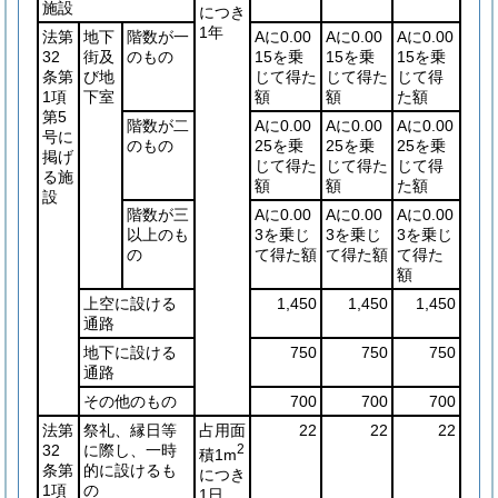
施設
につき
1年
法第
地下
階数が一
Aに0.00
Aに0.00
Aに0.00
32
街及
のもの
15を乗
15を乗
15を乗
条第
び地
じて得た
じて得た
じて得
1項
下室
額
額
た額
第5
階数が二
Aに0.00
Aに0.00
Aに0.00
号に
のもの
25を乗
25を乗
25を乗
掲げ
じて得た
じて得た
じて得
る施
額
額
た額
設
階数が三
Aに0.00
Aに0.00
Aに0.00
以上のも
3を乗じ
3を乗じ
3を乗じ
の
て得た額
て得た額
て得た
額
上空に設ける
1,450
1,450
1,450
通路
地下に設ける
750
750
750
通路
その他のもの
700
700
700
法第
祭礼、縁日等
占用面
22
22
22
32
に際し、一時
2
積1m
条第
的に設けるも
につき
1項
の
1日