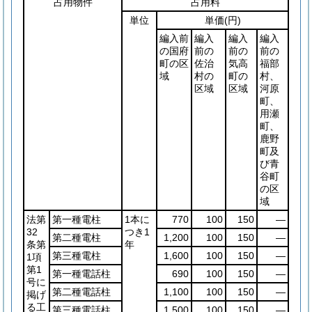
占用物件
占用料
単位
単価
(円)
編入前
編入
編入
編入
の国府
前の
前の
前の
町の区
佐治
気高
福部
域
村の
町の
村、
区域
区域
河原
町、
用瀬
町、
鹿野
町及
び青
谷町
の区
域
法第
第一種電柱
1本に
770
100
150
―
32
つき1
第二種電柱
1,200
100
150
―
条第
年
第三種電柱
1,600
100
150
―
1項
第1
第一種電話柱
690
100
150
―
号に
第二種電話柱
1,100
100
150
―
掲げ
る工
第三種電話柱
1,500
100
150
―