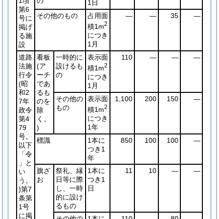
1項
の
1日
第6
その他のもの
占用面
―
―
35
―
号に
2
積1m
掲げ
につき
る施
1月
設
道路
看板
一時的に
表示面
110
―
―
―
法施
(ア
設けるも
2
積1m
行令
ーチ
の
につき
(昭
であ
1月
和2
るも
その他の
表示面
1,100
200
150
―
7年
のを
もの
2
積1m
政令
除
につき
第4
く。
1年
79
)
号。
標識
1本に
850
100
100
―
以下
つき1
「令
年
」と
旗ざ
祭礼、縁
1本に
11
10
―
―
い
お
日等に際
つき1
う。
し、一時
日
)
第7
的に設け
条第
るもの
1号
に掲
その他の
1本に
110
―
80
―