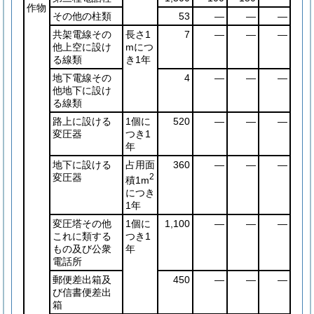
作物
その他の柱類
53
―
―
―
共架電線その
長さ1
7
―
―
―
他上空に設け
mにつ
る線類
き1年
地下電線その
4
―
―
―
他地下に設け
る線類
路上に設ける
1個に
520
―
―
―
変圧器
つき1
年
地下に設ける
占用面
360
―
―
―
変圧器
2
積1m
につき
1年
変圧塔その他
1個に
1,100
―
―
―
これに類する
つき1
もの及び公衆
年
電話所
郵便差出箱及
450
―
―
―
び信書便差出
箱