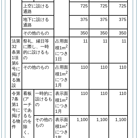
上空に設ける
725
725
725
通路
地下に設ける
375
375
375
通路
その他のもの
350
350
350
法第
祭礼、縁日等
占用面
11
11
11
32
に際し、一時
2
積1m
条第
的に設けるも
につき
1項
の
1日
第6
その他のもの
占用面
110
110
110
号に
2
積1m
掲げ
につき
る施
1月
設
令第
看板
一時的に
表示面
110
110
110
7条
(ア
設けるも
2
積1m
第1
ーチ
の
につき
号に
であ
1月
掲げ
るも
その他の
表示面
1,100
1,100
1,100
る物
のを
もの
2
積1m
件
除
につき
く。
1年
)