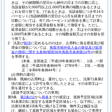
きは、その納期限の翌日から納付の日までの日数に応じ、
当該金額が2,000円以上
(1,000円未満の端数があるときは、
これを切り捨てる。)
であるときは、当該金額につき年14.5
パーセント
(当該納期限の翌日から1月を経過する日までの
日数については、年7.25パーセント)
の割合を乗じて計算し
た金額に相当する延滞金額を加算して徴収する。
ただし、
延滞金額に100円未満の端数があるとき、又はその全額が
1,000円未満であるときは、その端数金額又はその全額を切
り捨てる。
2
法及び
前項
に定めるもののほか、占用料に係る督促及び延
滞金の徴収については、
鳥取市税外収入金の督促及び延滞
金の徴収に関する条例
(昭和36年鳥取市条例第14号)
の規定
を準用する。
(本条…全部改正〔平成19年条例15号〕、1項…一部
改正〔平成25年条例46号・27年6号〕、2項…一部改
正〔令和6年条例44号〕)
(占用料の還付)
第8条
既納の占用料は、還付しない。
ただし、法第71条第2
項の規定により許可を取り消したときは、その全部又は一
部を還付することができる。
(道路予定区域についての準用)
第9条
第2条の2
から
前条
までの規定は、道路予定区域
(法第
91条第2項に規定する道路予定区域をいう。以下同じ。)
に
法第32条第1項各号に掲げる工作物、物件又は施設を設
け、継続して道路予定区域を使用する場合について準用す