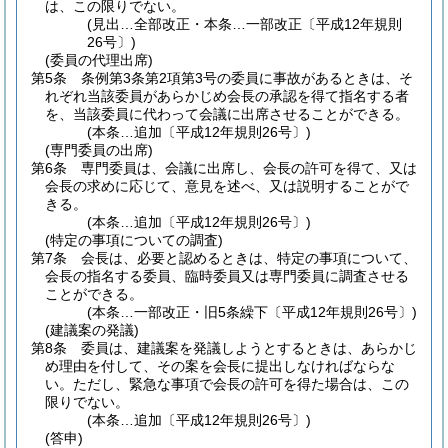
は、この限りでない。
(見出…全部改正・本条…一部改正〔平成12年規則
26号〕)
(委員の代理出席)
第5条
条例第3条第2項第3号の委員に事故があるときは、そ
れぞれ当該委員があらかじめ会長の承認を得て指名する者
を、当該委員に代わって会議に出席させることができる。
(本条…追加〔平成12年規則26号〕)
(専門委員の出席)
第6条
専門委員は、会議に出席し、会長の許可を得て、又は
会長の求めに応じて、意見を述べ、又は説明することがで
きる。
(本条…追加〔平成12年規則26号〕)
(特定の事項についての調査)
第7条
会長は、必要と認めるときは、特定の事項について、
会長の指名する委員、臨時委員又は専門委員に調査させる
ことができる。
(本条…一部改正・旧5条繰下〔平成12年規則26号〕)
(建議案の発議)
第8条
委員は、建議案を発議しようとするときは、あらかじ
め理由を付して、その案を会長に提出しなければならな
い。
ただし、緊急な事項で会長の許可を得た場合は、この
限りでない。
(本条…追加〔平成12年規則26号〕)
(答申)