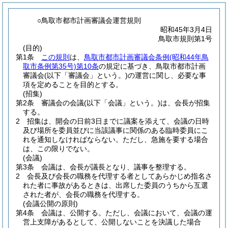
○鳥取市都市計画審議会運営規則
昭和45年3月4日
鳥取市規則第1号
(目的)
第1条
この規則
は、
鳥取市都市計画審議会条例
(昭和44年鳥
取市条例第35号)
第10条
の規定に基づき、鳥取市都市計画
審議会
(以下「審議会」という。)
の運営に関し、必要な事
項を定めることを目的とする。
(招集)
第2条
審議会の会議
(以下「会議」という。)
は、会長が招集
する。
2
招集は、開会の日前3日までに議案を添えて、会議の日時
及び場所を委員並びに当該議事に関係のある臨時委員にこ
れを通知しなければならない。
ただし、急施を要する場合
は、この限りでない。
(会議)
第3条
会議は、会長が議長となり、議事を整理する。
2
会長及び会長の職務を代理する者としてあらかじめ指名さ
れた者に事故があるときは、出席した委員のうちから互選
された者が、会長の職務を代理する。
(会議公開の原則)
第4条
会議は、公開する。
ただし、会議において、会議の運
営上支障があるとして、公開しないことを決議した場合