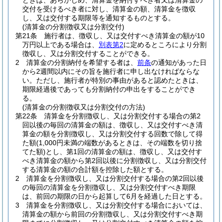
ときは、あらかじめ、清算金を納付すべき者又は清算金の
交付を受けるべき者に対し、清算金の額、清算金を徴収
し、又は交付する期限等を通知するものとする。
(清算金の分割徴収又は分割交付)
第21条
施行者は、徴収し、又は交付すべき清算金の額が10
万円以上である場合は、
別表第2
に定めるところにより分割
徴収し、又は分割交付することができる。
2
清算金の分割納付を希望する者は、
前条
の通知があった日
から2週間以内にその旨を施行者に申し出なければならな
い。
ただし、施行者が特別の事由があると認めたときは、
期限経過後であっても分割納付の申出をすることができ
る。
(清算金の分割徴収又は分割交付の方法)
第22条
清算金を分割徴収し、又は分割交付する場合の第2
回以後の毎回の清算金の額は、徴収し、又は交付すべき清
算金の額を分割徴収し、又は分割交付する回数で除して得
た額
(1,000円未満の端数があるときは、その端数を切り捨
てた額)
とし、第1回の清算金の額は、徴収し、又は交付す
べき清算金の額から第2回以後に分割徴収し、又は分割交付
する清算金の額の合計額を控除した額とする。
2
清算金を分割徴収し、又は分割交付する場合の第2回以後
の毎回の清算金を分割徴収し、又は分割交付すべき期限
は、前回の期限の日から起算して6月を経過した日とする。
3
清算金を分割徴収し、又は分割交付する場合においては、
清算金の額から前回の分割徴収し、又は分割交付すべき期