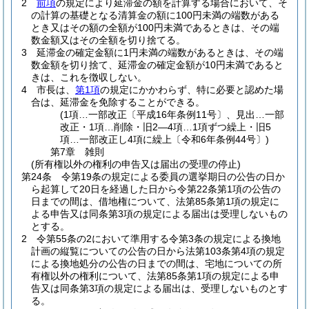
2
前項
の規定により延滞金の額を計算する場合において、そ
の計算の基礎となる清算金の額に100円未満の端数がある
とき又はその額の全額が100円未満であるときは、その端
数金額又はその全額を切り捨てる。
3
延滞金の確定金額に1円未満の端数があるときは、その端
数金額を切り捨て、延滞金の確定金額が10円未満であると
きは、これを徴収しない。
4
市長は、
第1項
の規定にかかわらず、特に必要と認めた場
合は、延滞金を免除することができる。
(1項…一部改正〔平成16年条例11号〕、見出…一部
改正・1項…削除・旧2―4項…1項ずつ繰上・旧5
項…一部改正し4項に繰上〔令和6年条例44号〕)
第7章
雑則
(所有権以外の権利の申告又は届出の受理の停止)
第24条
令第19条の規定による委員の選挙期日の公告の日か
ら起算して20日を経過した日から令第22条第1項の公告の
日までの間は、借地権について、法第85条第1項の規定に
よる申告又は同条第3項の規定による届出は受理しないもの
とする。
2
令第55条の2において準用する令第3条の規定による換地
計画の縦覧についての公告の日から法第103条第4項の規定
による換地処分の公告の日までの間は、宅地についての所
有権以外の権利について、法第85条第1項の規定による申
告又は同条第3項の規定による届出は、受理しないものとす
る。