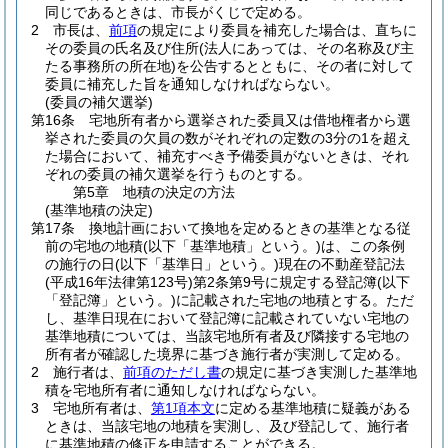
同じであるときは、市長がくじで定める。
2
市長は、
前項
の規定により委員を補充した場合は、直ちに
その委員の氏名及び住所
(法人にあっては、その名称及び主
たる事務所の所在地)
を公告するとともに、その者に対して
委員に補充した旨を通知しなければならない。
(委員の補欠選挙)
第16条
宅地所有者から選挙された委員又は借地権者から選
挙された委員の欠員の数がそれぞれの定数の3分の1を超え
た場合において、補充すべき予備委員がないときは、それ
ぞれの委員の補欠選挙を行うものとする。
第5章
地積の決定の方法
(基準地積の決定)
第17条
換地計画において換地を定めるときの基準となる従
前の宅地の地積
(以下「基準地積」という。)
は、この条例
の施行の日
(以下「基準日」という。)
現在の不動産登記法
(平成16年法律第123号)
第2条第9号に規定する登記簿
(以下
「登記簿」という。)
に記載された宅地の地積とする。
ただ
し、基準日現在において登記簿に記載されていない宅地の
基準地積については、当該宅地所有者及び隣接する宅地の
所有者が確認した境界に基づき施行者が実測して定める。
2
施行者は、
前項のただし書
の規定に基づき実測した基準地
積を宅地所有者に通知しなければならない。
3
宅地所有者は、
第1項本文
に定める基準地積に疑義がある
ときは、当該宅地の地積を実測し、及び登記して、施行者
に基準地積の修正を申請することができる。