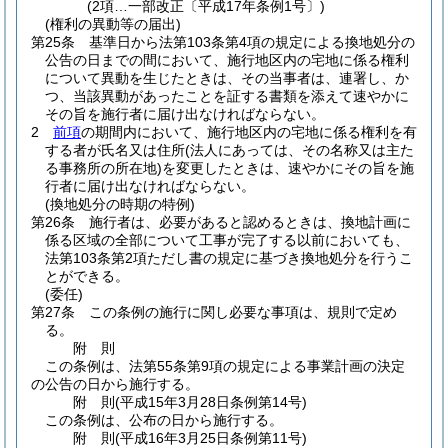
(2項…一部改正〔平成17年条例1号〕)
(権利の異動等の届出)
第25条
基準日から法第103条第4項の規定による換地処分の
公告の日までの間において、施行地区内の宅地に係る権利
について異動を生じたときは、その当事者は、連署し、か
つ、当該異動があったことを証する書類を添えて速やかに
その旨を施行者に届け出なければならない。
2
前項
の期間内において、施行地区内の宅地に係る権利を有
する者が氏名又は住所
(法人にあっては、その名称又は主た
る事務所の所在地)
を変更したときは、速やかにその旨を施
行者に届け出なければならない。
(換地処分の時期の特例)
第26条
施行者は、必要があると認めるときは、換地計画に
係る区域の全部について工事が完了する以前においても、
法第103条第2項ただし書の規定に基づき換地処分を行うこ
とができる。
(委任)
第27条
この条例の施行に関し必要な事項は、規則で定め
る。
附
則
この条例は、法第55条第9項の規定による事業計画の決定
の公告の日から施行する。
附
則
(平成15年3月28日
条例第14号)
この条例は、公布の日から施行する。
附
則
(平成16年3月25日
条例第11号)