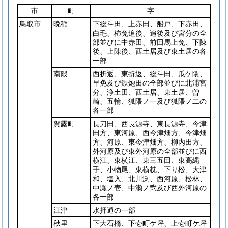
市
町
字
鳥取市
晩稲
下総斗田、上赤田、船戸、下赤田、
白毛、柿免追後、追後及び宮分の全
部並びに中赤田、前田馬上免、下陳
後、上陳後、西土居及び東土居の各
一部
南隈
西折返、東折返、総斗田、瓜ケ隈、
早免及び鉄炮田の全部並びに北浦宮
分、浄土田、西土居、東土居、曽
崎、五輪、狐隈ノ一及び狐隈ノ二の
各一部
賀露町
長刀田、西長源寺、東長源寺、今津
田方、東河原、西今津畑方、今津畑
方、河原、東今津畑方、柳内田方、
外河原及び東外河原の全部並びに西
横江、東横江、東三五田、東高縄
手、小物尾、東横枕、下り松、大津
和、塩入、北川渕、西河原、松林、
中瀬ノ壱、中瀬ノ弐及び西外河原の
各一部
江津
水押通の一部
秋里
下大石橋、下壱町ケ坪、上壱町ケ坪