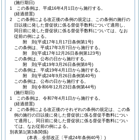
(施行期日)
1
この条例は、平成16年4月1日から施行する。
(経過措置)
2
この条例による改正後の条例の規定は、この条例の施行の
日以後に発した督促状に係る督促手数料について適用し、
同日前に発した督促状に係る督促手数料については、なお
従前の例による。
附
則
(平成17年1月17日
条例第1号)
この条例は、平成17年3月7日から施行する。
附
則
(平成17年12月26日
条例第123号)
この条例は、公布の日から施行する。
附
則
(平成19年3月26日
条例第8号)
この条例は、平成19年4月1日から施行する。
附
則
(平成24年9月26日
条例第40号)
この条例は、公布の日から施行する。
附
則
(令和6年12月23日
条例第44号)
(施行期日)
1
この条例は、令和7年4月1日から施行する。
(経過措置)
2
この条例による改正後のそれぞれの条例の規定は、この条
例の施行の日以後に発した督促状に係る督促手数料につい
て適用し、同日前に発した督促状に係る督促手数料につい
ては、なお従前の例による。
別表第1
(第3条関係)
(本表…全部改正〔平成24年条例40号〕)