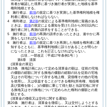
有者が確認した境界に基づき施行者が実測した地積を基準
権利地積とする。
3
施行者は、
前項
の規定に基づき実測した基準権利地積を権
利者に通知しなければならない。
4
権利者は、
第2項
の規定による基準権利地積に疑義がある
ときは、
前項
の規定による通知を受けた日から30日以内に
施行者に対し再測の請求をすることができる。
5
施行者は、
前項
の再測の請求があったときは、速やかに再
測をしなければならない。
6
施行者は、
前項
の規定に基づき再測した地積を権利者に通
知するとともに、基準権利地積に誤りがあることが明らか
になったときは、これを訂正しなければならない。
(1項…一部改正〔平成17年条例1号〕)
第6章
清算
(清算金の算定)
第19条
換地計画において定める清算金の額は、従前の宅地
の価額の総額に対する換地の価額の総額の比を従前の宅地
又はその宅地について存する地上権、貸借権その他の宅地
を使用し、又は収益することができる権利
(所有権、地役権
及び質権を除く。)
の価額に乗じて得た額と当該宅地に対す
る換地又はその換地について定められた権利の価額との差
額とする。
(清算金の徴収又は交付に関する通知)
第20条
施行者は、清算金を徴収し、又は交付しようとする