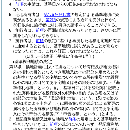
4
前項
の申請は、基準日から60日以内に行わなければなら
ない。
5
宅地所有者は、
第1項ただし書
の規定による基準地積に疑
義があるときは、
第2項
の規定による通知を受けた日から
30日以内に施行者に対し再測の請求をすることができる。
6
施行者は、
前項
の再測の請求があったときは、速やかに再
測をしなければならない。
7
施行者は、
前項
の規定に基づき再測した地積を宅地所有者
に通知するとともに、基準地積に誤りがあることが明らか
になったときは、これを訂正しなければならない。
(1項…一部改正〔平成17年条例1号〕)
(基準権利地積の決定)
第18条
換地計画において換地について所有権及び地役権以
外の権利の目的となるべき宅地又はその部分を定めるとき
の基準となる従前の宅地について存する所有権及び地役権
以外の権利の目的である宅地又はその部分の地積
(以下「基
準権利地積」という。)
は、基準日における登記簿に記載さ
れた所有権及び地役権以外の権利の目的である宅地又はそ
の部分の地積
(以下「登記権利地積」という。)
又は法第85
条第1項による申告若しくは同条第3項の規定による変更の
届出をした所有権及び地役権以外の権利の目的である宅地
又はその部分の地積
(以下「申告地積」という。)
とする。
2
登記権利地積又は申告地積が
前条
の規定による基準地積と
符合しないときは、
前項
の規定にかかわらず、登記権利地
積又は申告地積に係る宅地について当該権利者及び宅地所