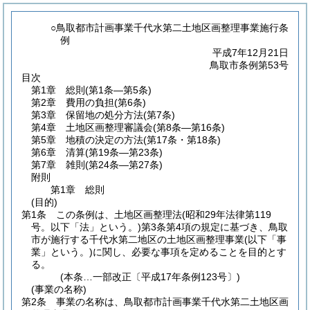
○鳥取都市計画事業千代水第二土地区画整理事業施行条
例
平成7年12月21日
鳥取市条例第53号
目次
第1章
総則
(第1条―第5条)
第2章
費用の負担
(第6条)
第3章
保留地の処分方法
(第7条)
第4章
土地区画整理審議会
(第8条―第16条)
第5章
地積の決定の方法
(第17条・第18条)
第6章
清算
(第19条―第23条)
第7章
雑則
(第24条―第27条)
附則
第1章
総則
(目的)
第1条
この条例は、土地区画整理法
(昭和29年法律第119
号。以下「法」という。)
第3条第4項の規定に基づき、鳥取
市が施行する千代水第二地区の土地区画整理事業
(以下「事
業」という。)
に関し、必要な事項を定めることを目的とす
る。
(本条…一部改正〔平成17年条例123号〕)
(事業の名称)
第2条
事業の名称は、鳥取都市計画事業千代水第二土地区画