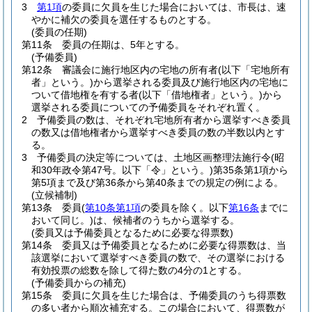
3
第1項
の委員に欠員を生じた場合においては、市長は、速
やかに補欠の委員を選任するものとする。
(委員の任期)
第11条
委員の任期は、5年とする。
(予備委員)
第12条
審議会に施行地区内の宅地の所有者
(以下「宅地所有
者」という。)
から選挙される委員及び施行地区内の宅地に
ついて借地権を有する者
(以下「借地権者」という。)
から
選挙される委員についての予備委員をそれぞれ置く。
2
予備委員の数は、それぞれ宅地所有者から選挙すべき委員
の数又は借地権者から選挙すべき委員の数の半数以内とす
る。
3
予備委員の決定等については、土地区画整理法施行令
(昭
和30年政令第47号。以下「令」という。)
第35条第1項から
第5項まで及び第36条から第40条までの規定の例による。
(立候補制)
第13条
委員
(
第10条第1項
の委員を除く。以下
第16条
までに
おいて同じ。)
は、候補者のうちから選挙する。
(委員又は予備委員となるために必要な得票数)
第14条
委員又は予備委員となるために必要な得票数は、当
該選挙において選挙すべき委員の数で、その選挙における
有効投票の総数を除して得た数の4分の1とする。
(予備委員からの補充)
第15条
委員に欠員を生じた場合は、予備委員のうち得票数
の多い者から順次補充する。
この場合において、得票数が