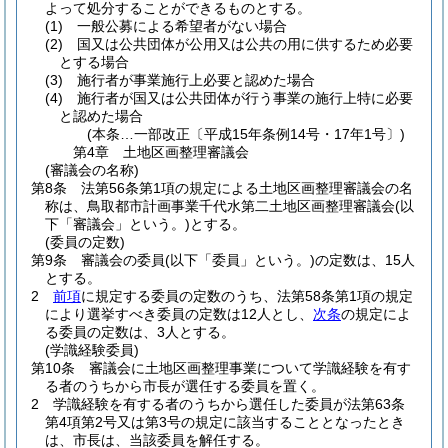
よって処分することができるものとする。
(1)
一般公募による希望者がない場合
(2)
国又は公共団体が公用又は公共の用に供するため必要
とする場合
(3)
施行者が事業施行上必要と認めた場合
(4)
施行者が国又は公共団体が行う事業の施行上特に必要
と認めた場合
(本条…一部改正〔平成15年条例14号・17年1号〕)
第4章
土地区画整理審議会
(審議会の名称)
第8条
法第56条第1項の規定による土地区画整理審議会の名
称は、鳥取都市計画事業千代水第二土地区画整理審議会
(以
下「審議会」という。)
とする。
(委員の定数)
第9条
審議会の委員
(以下「委員」という。)
の定数は、15人
とする。
2
前項
に規定する委員の定数のうち、法第58条第1項の規定
により選挙すべき委員の定数は12人とし、
次条
の規定によ
る委員の定数は、3人とする。
(学識経験委員)
第10条
審議会に土地区画整理事業について学識経験を有す
る者のうちから市長が選任する委員を置く。
2
学識経験を有する者のうちから選任した委員が法第63条
第4項第2号又は第3号の規定に該当することとなったとき
は、市長は、当該委員を解任する。