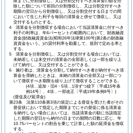
限までに分割徴収し、又は分割交付すべき清算金の額を控
除した額について前回の分割徴収し、又は分割交付すべき
期限の翌日から分割徴収し、又は分割交付する日までの間
において生じた利子を毎回の清算金と併せて徴収し、又は
交付するものとする。
4
清算金を分割徴収する場合において当該清算金に付すべき
利子の利率は、年6パーセントの範囲内において、財政融資
資金
(財政融資資金法
(昭和26年法律第100号)
第2条の財政融
資資金をいう。)
の貸付利率を勘案して、規則で定める率と
する。
5
清算金を分割徴収し、又は分割交付する場合においては、
未納若しくは未交付の清算金の全部若しくは一部を繰り上
げて納付し、又は交付することができる。
6
施行者は、清算金を分割して納付すべき者が納付すべき清
算金を滞納したときは、未納の清算金の全部又は一部につ
いて徴収すべき期限を繰り上げて徴収することができる。
(4項…追加・旧4・5項…1項ずつ繰下〔平成15年条
例14号〕、4項…一部改正〔平成19年条例8号〕)
(督促及び延滞金)
第23条
法第110条第3項の規定による督促を受けた者がその
督促状において指定した期限までにその督促に係る清算金
を納付しない場合においては、当該清算金の額に当該指定
した期限の翌日から納付の日までの期間の日数に応じ、年
10.75パーセントの割合を乗じて計算した額の延滞金を徴収
する。