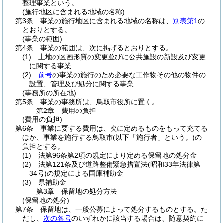
整理事業という。
(施行地区に含まれる地域の名称)
第3条
事業の施行地区に含まれる地域の名称は、
別表第1
の
とおりとする。
(事業の範囲)
第4条
事業の範囲は、次に掲げるとおりとする。
(1)
土地の区画形質の変更並びに公共施設の新設及び変更
に関する事業
(2)
前号
の事業の施行のため必要な工作物その他の物件の
設置、管理及び処分に関する事業
(事務所の所在地)
第5条
事業の事務所は、鳥取市役所に置く。
第2章
費用の負担
(費用の負担)
第6条
事業に要する費用は、次に定めるものをもって充てる
ほか、事業を施行する鳥取市
(以下「施行者」という。)
の
負担とする。
(1)
法第96条第2項の規定により定める保留地の処分金
(2)
法第121条及び道路整備緊急措置法
(昭和33年法律第
34号)
の規定による国庫補助金
(3)
県補助金
第3章
保留地の処分方法
(保留地の処分)
第7条
保留地は、一般公募によって処分するものとする。
た
だし、
次の各号
のいずれかに該当する場合は、随意契約に