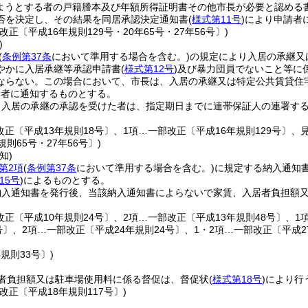
ようとする者の戸籍謄本及び年額所得証明書その他市長が必要と認める
否を決定し、その結果を同居承認決定通知書
(
様式第11号
)
により申請者
改正〔平成16年規則129号・20年65号・27年56号〕)
)
(
条例第37条
において準用する場合を含む。)
の規定により入居の承継又
やかに入居承継等承認申請書
(
様式第12号
)
及び暴力団員でないこと等に
ならない。
この場合において、市長は、入居の承継又は特定公共賃貸住
請者に通知するものとする。
り入居の承継の承認を受けた者は、指定期日までに連帯保証人の連署す
改正〔平成13年規則18号〕、1項…一部改正〔平成16年規則129号〕、
規則65号・27年56号〕)
知)
第2項
(
条例第37条
において準用する場合を含む。)
に規定する納入通知
15号
)
によるものとする。
納入通知書を発行後、当該納入通知書によらないで家賃、入居者負担額
改正〔平成10年規則24号〕、2項…一部改正〔平成13年規則48号〕、1
号〕、2項…一部改正〔平成24年規則24号〕、1・2項…一部改正〔平成27
年規則33号〕)
者負担額又は駐車場使用料に係る督促は、督促状
(
様式第18号
)
により行
改正〔平成18年規則117号〕)