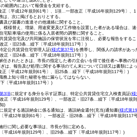
として不適当と認めたとき。
算の範囲内において報償金を支給する。
改正〔平成12年規則61号〕、1項…一部改正〔平成16年規則129号〕、1
務は、次に掲げるとおりとする。
書及び届書の進達その他連絡に関すること。
、模様替え、増築、用途変更及び工作物を設置した者がある場合は、速
住宅駐車場の使用に係る入居者間の調整に関すること。
共賃貸住宅及び共同施設の保管状況を常に注視し、必要な報告をするこ
改正・旧23条…繰下〔平成18年規則117号〕)
特定公共賃貸住宅管理人証
(
様式第37号
)
を携帯し、関係人の請求があっ
改正・旧24条…繰下〔平成18年規則117号〕)
解任されたときは、市長の指定した者の立会いを得て後任者へ事務の引
継ぎは、報告及び処理に関する事項のてん末について口頭又は書類によ
改正〔平成12年規則61号〕、旧25条…繰下〔平成18年規則117号〕)
職務上知り得た秘密を他に漏らしてはならない。
繰下〔平成18年規則117号〕)
第3項
に規定する身分を示す証票は、特定公共賃貸住宅立入検査員証
(
様
改正〔平成16年規則129号〕、一部改正・旧27条…繰下〔平成18年規則1
知)
に規定する過誤納金に係る通知は、過誤納金還付
(充当)
通知書
(
様式第1
〔平成12年規則61号〕、一部改正・旧28条…繰下〔平成18年規則117
施行に関し必要な事項は、市長が別に定める。
〔平成16年規則129号〕、旧29条…繰下〔平成18年規則117号〕)