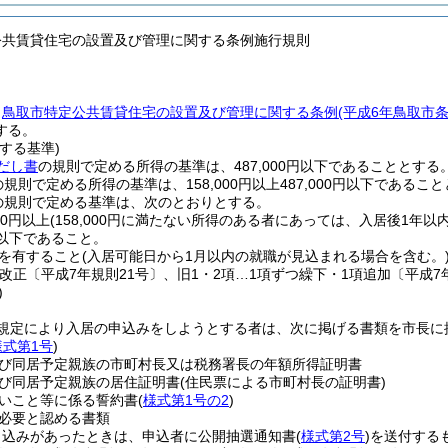
公共賃貸住宅の設置及び管理に関する条例施行規則
、
鳥取市特定公共賃貸住宅の設置及び管理に関する条例
(平成6年鳥取市
する。
する基準)
だし書
の規則で定める所得の基準は、487,000円以下であることとする
の規則で定める所得の基準は、158,000円以上487,000円以下であるこ
の規則で定める基準は、次のとおりとする。
00円以上
(158,000円に満たない所得のある者にあっては、入居後1年以
0円以下であること。
を有すること
(入居可能日から1月以内の就職が見込まれる場合を含む。
改正〔平成7年規則21号〕、旧1・2項…1項ずつ繰下・1項追加〔平成7年
)
規定により入居の申込みをしようとする者は、次に掲げる書類を市長に
様式第1号
)
び同居予定親族の市町村長又は税務署長の年額所得証明書
び同居予定親族の居住証明書
(住民票による市町村長の証明書)
いこと等に係る誓約書
(
様式第1号の2
)
必要と認める書類
申込みがあったときは、申込者に公開抽選通知書
(
様式第2号
)
を送付する