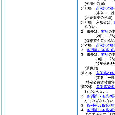
(使用中断届)
第18条
条例第25条
(本条…一部
(用途変更の承認)
第19条
入居者は、
らない。
2
市長は、
前項
の
(2項…一部
(模様替え等の承認
第20条
条例第28
2
条例第28条第1
3
市長は、
前項
の
(3項…一部
27年規則5
(退去届)
第21条
条例第29条
(本条…一部
(特定公共賃貸住
第22条
条例第32条
ればならない。
2
条例第32条第2項
なければならない
3
条例第32条第4項
4
条例第32条第5
場合であって、日