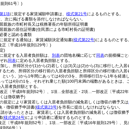
年規則61号〕)
第1項
に規定する家賃減額申請書は、
様式第21号
によるものとする。
は、次に掲げる書類を添付しなければならない。
居親族の市町村長又は税務署長の年額所得証明書
居親族の居住証明書
(住民票による市町村長の証明書)
必要と認める書類
に規定する通知は、家賃減額決定通知書
(
様式第22号
)
によるものとする
改正〔平成16年規則129号〕)
定)
に規定する入居者負担額は、
別表
の団地名欄に応じて
同表
の規模欄ごと
ぞれ
同表
に定める入居者負担額とする。
増加し、所得区分が
(1)
から
(2)
若しくは
(3)
又は
(2)
から
(3)
に移行した入居
するため、所得区分の移行前の入居者負担額と所得区分の移行後の入居
」という。)
から1年間にあっては4分の3を、所得移行日から1年を経過
あっては4分の1を、それぞれ乗じた額
(100円未満の端数があるときは、
の入居者負担額とする。
改正〔平成8年規則52号〕、1項…全部改正・2項…一部改正〔平成22年
くは徴収猶予)
の規定により家賃若しくは入居者負担額の減免若しくは徴収の猶予又は
免・徴収猶予申請書
(
様式第23号
)
を市長に提出しなければならない。
申請があったときは、家賃若しくは入居者負担額の減免若しくは徴収猶
書
(
様式第24号
)
により申請者に通知するものとする。
改正〔平成8年規則52号〕、1項…一部改正〔平成16年規則129号〕、見
規則56号〕)