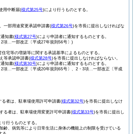
使用中断届
(
様式第25号
)
により行うものとする。
、一部用途変更承認申請書
(
様式第26号
)
を市長に提出しなければな
定通知書
(
様式第27号
)
により申請者に通知するものとする。
・2項…一部改正〔平成27年規則56号〕)
営住宅等の増築等に関する承認基準によるものとする。
え等承認申請書
(
様式第28号
)
を市長に提出しなければならない。
定通知書
(
様式第30号
)
により申請者に通知するものとする。
、2項…一部改正〔平成20年規則65号〕、2・3項…一部改正〔平成
する者は、駐車場使用許可申請書
(
様式第32号
)
を市長に提出しなけ
する者は、駐車場使用変更許可申請書
(
様式第33号
)
を市長に提出し
より行うものとする。
加齢、病気等により日常生活に身体の機能上の制限を受けている
する。