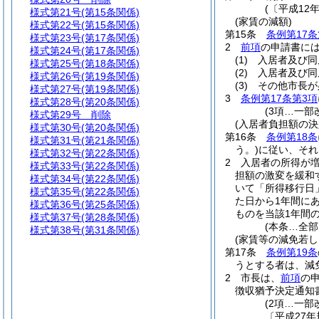
(〔平成12
様式第21号
(第15条関係)
(家賃の減額)
様式第22号
(第15条関係)
第15条
条例第17条
様式第23号
(第17条関係)
2
前項
の申請書に
様式第24号
(第17条関係)
(1)
入居者及び同
様式第25号
(第18条関係)
(2)
入居者及び同
様式第26号
(第19条関係)
(3)
その他市長が
様式第27号
(第19条関係)
3
条例第17条第3項
様式第28号
(第20条関係)
(3項…一部
様式第29号
削除
(入居者負担額の決
様式第30号
(第20条関係)
第16条
条例第18条
様式第31号
(第21条関係)
う。)
に従い、それ
様式第32号
(第22条関係)
2
入居者の所得が
様式第33号
(第22条関係)
担額の激変を緩和
様式第34号
(第22条関係)
いて「所得移行日
様式第35号
(第22条関係)
た日から1年間に
様式第36号
(第25条関係)
ものを当該1年間
様式第37号
(第28条関係)
(本条…全部
様式第38号
(第31条関係)
(家賃等の減免若し
第17条
条例第19条
うとする者は、減
2
市長は、
前項
の
徴収猶予決定通知
(2項…一部
〔平成27年