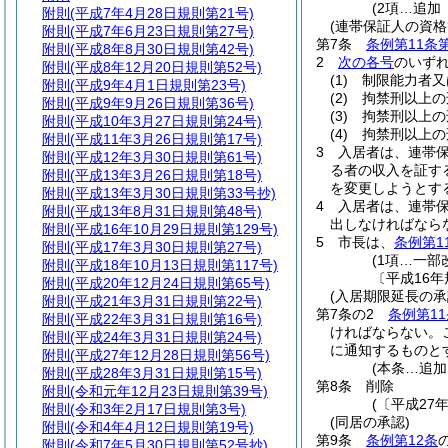
(2項…追加
附則
(平成7年4月28日規則第21号)
(連帯保証人の資格
附則
(平成7年6月23日規則第27号)
第7条
条例第11条
附則
(平成8年8月30日規則第42号)
2
次の各号
のいず
附則
(平成8年12月20日規則第52号)
(1)
制限能力者又
附則
(平成9年4月1日規則第23号)
(2)
拘禁刑以上の
附則
(平成9年9月26日規則第36号)
(3)
拘禁刑以上の
附則
(平成10年3月27日規則第24号)
(4)
拘禁刑以上の
附則
(平成11年3月26日規則第17号)
3
入居者は、連帯
附則
(平成12年3月30日規則第61号)
る者の収入を証す
附則
(平成13年3月26日規則第18号)
を変更しようとす
附則
(平成13年3月30日規則第33号抄)
4
入居者は、連帯
附則
(平成13年8月31日規則第48号)
出しなければなら
附則
(平成16年10月29日規則第129号)
5
市長は、
条例第1
附則
(平成17年3月30日規則第27号)
(1項…一部
附則
(平成18年10月13日規則第117号)
〔平成16年
附則
(平成20年12月24日規則第65号)
(入居期限延長の承
附則
(平成21年3月31日規則第22号)
第7条の2
条例第1
附則
(平成22年3月31日規則第16号)
ければならない。
附則
(平成24年3月31日規則第24号)
に通知するものと
附則
(平成27年12月28日規則第56号)
(本条…追加
附則
(平成28年3月31日規則第15号)
第8条
削除
附則
(令和元年12月23日規則第39号)
(〔平成27
附則
(令和3年2月17日規則第3号)
(同居の承認)
附則
(令和4年4月12日規則第19号)
第9条
条例第12条
附則
(令和7年5月30日規則第52号抄)