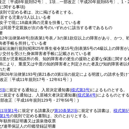
改正〔平成8年規則52号〕、1項…一部改正〔平成20年規則65号〕、1・
に関する事項)
規則で定める者は、次に掲げる者とする。
同居する児童が3人以上いる者
女子で現に18歳未満の児童を扶養している者
は同居予定親族が次の各号のいずれかに該当する者であるもの
者
12年法律第48号)
別表第1号表ノ3の第1款症以上の障害があり、かつ、
病者手帳を所持している者
福祉法施行規則
(昭和25年厚生省令第15号)
別表第5号の4級以上の障害
り交付を受けた身体障害者手帳に記載されている者
程度が児童相談所の長、知的障害者の更生の援助と必要な保護に関する
師により、重度又は中度の知的障害者と判定された者及び知的障害者以
れた者
昭和26年法律第193号)
第21条の3第1項の規定による明渡しの請求を受け
改正〔平成11年規則17号・12年61号〕)
2項
に規定する通知は、入居決定通知書
(
様式第3号
)
によるものとする。
に規定する通知は、入居補欠者決定通知書
(
様式第4号
)
によるものとす
一部改正〔平成16年規則129号・27年56号〕)
第1項第1号
に規定する請書及び
第10条第2項
に規定する請書は、
様式第5
第1号
の規則で定める書類は、次のとおりとする。
年額所得証明書又は源泉徴収票
び連帯保証人の印鑑登録証明書