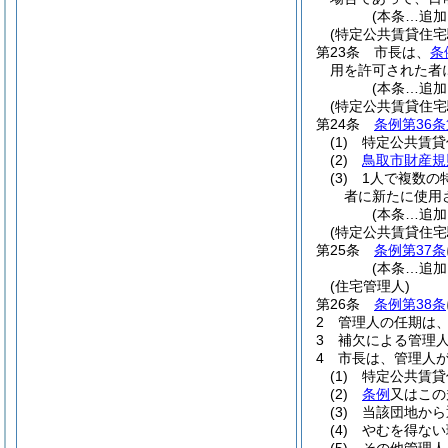
(本条…追加
(特定公共賃貸住
第23条
市長は、
条
用を許可された者
(本条…追加
(特定公共賃貸住
第24条
条例第36条
(1)
特定公共賃貸
(2)
鳥取市財産規
(3)
1人で複数の
者に新たに使用
(本条…追加
(特定公共賃貸住宅
第25条
条例第37条
(本条…追加
(住宅管理人)
第26条
条例第38条
2
管理人の任期は、
3
補欠による管理
4
市長は、管理人
(1)
特定公共賃貸
(2)
条例
又はこの
(3)
当該団地から
(4)
やむを得ない