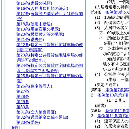
(2項…一部
第15条
(家賃の減額)
(入居者選定の特例
第16条
(入居者負担額の決定)
第4条
条例第9条
の
第17条
(家賃等の減免若しくは徴収猶
(1)
18歳未満の
予)
(2)
配偶者のない
第18条
(使用中断届)
(3)
入居申込者又
第19条
(用途変更の承認)
ア
60歳以上の
第20条
(模様替え等の承認)
イ
恩給法
(大正
第21条
(退去届)
を受けた戦傷
第22条
(特定公共賃貸住宅駐車場の使
ウ
身体障害者
用許可申請等)
項の規定によ
第23条
(特定公共賃貸住宅駐車場の使
エ
知的障害の
用許可の取消し)
験を有する医
第24条
(特定公共賃貸住宅駐車場の明
いると判定さ
渡しを請求できる場合)
(4)
公営住宅法
(
第25条
(特定公共賃貸住宅駐車場の返
(本条…一部
還)
(決定の通知)
第26条
(住宅管理人)
第5条
条例第7条第
第27条
2
条例第10条第1項
第28条
(1・2項…
第29条
(請書)
第30条
第6条
条例第11条
第31条
(立入検査員証)
2
条例第11条第1項
第32条
(過誤納金に係る通知)
(1)
連帯保証人の
第33条
(委任)
(2)
入居決定者及
附則