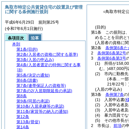
鳥取市特定公共賃貸住宅の設置及び管理
に関する条例施行規則
○鳥取市特定
平成6年6月29日 規則第25号
(目的)
(令和7年6月1日施行)
第1条
この規則は
めることを目的と
条項目次
沿革
(入居者の資格に関
本則
第2条
条例第6条た
第1条
(目的)
2
条例第6条第2号
第2条
(入居者の資格に関する基準)
3
条例第6条第3号
第3条
(入居の申込み)
(1)
所得が158,0
第4条
(入居者選定の特例に関する事
む。)
487,00
項)
(2)
市内に勤務先
第5条
(決定の通知)
(本条…一部
第6条
(請書)
21年22号〕
第7条
(連帯保証人の資格等)
(入居の申込み)
第7条の2
(入居期限延長の承認)
第3条
条例第7条
の
第8条
(1)
入居申込書
(
第9条
(同居の承認)
(2)
入居申込者及
第10条
(入居承継等の承認)
(3)
入居申込者及
第11条
(家賃等の納入の通知)
(4)
暴力団員でな
第12条
(5)
その他市長が
第13条
(督促)
2
市長は、
前項
の
第14条