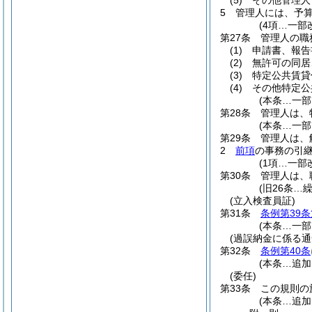
(5)
その他管理人
5
管理人には、予
(4項…一部
第27条
管理人の職
(1)
申請書、報告
(2)
無許可の同居
(3)
特定公共賃貸
(4)
その他特定公
(本条…一部
第28条
管理人は、
(本条…一部
第29条
管理人は、
2
前項
の事務の引
(1項…一部
第30条
管理人は、
(旧26条…
(立入検査員証)
第31条
条例第39条
(本条…一部
(過誤納金に係る通
第32条
条例第40条
(本条…追加
(委任)
第33条
この規則の
(本条…追加