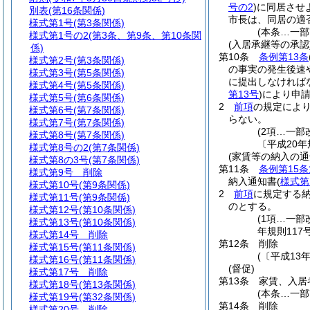
号の2
)
に同居させ
別表
(第16条関係)
市長は、同居の適
様式第1号
(第3条関係)
(本条…一部
様式第1号の2
(第3条、第9条、第10条関
(入居承継等の承認
係)
第10条
条例第13条
様式第2号
(第3条関係)
の事実の発生後速
様式第3号
(第5条関係)
に提出しなければ
様式第4号
(第5条関係)
第13号
)
により申
様式第5号
(第6条関係)
2
前項
の規定によ
様式第6号
(第7条関係)
らない。
様式第7号
(第7条関係)
(2項…一部
様式第8号
(第7条関係)
〔平成20年
様式第8号の2
(第7条関係)
(家賃等の納入の通
様式第8の3号
(第7条関係)
第11条
条例第15条
様式第9号
削除
納入通知書
(
様式第
様式第10号
(第9条関係)
2
前項
に規定する
様式第11号
(第9条関係)
のとする。
様式第12号
(第10条関係)
(1項…一部
様式第13号
(第10条関係)
年規則117
様式第14号
削除
第12条
削除
様式第15号
(第11条関係)
(〔平成13
様式第16号
(第11条関係)
(督促)
様式第17号
削除
第13条
家賃、入居
様式第18号
(第13条関係)
(本条…一部
様式第19号
(第32条関係)
第14条
削除
様式第20号
削除