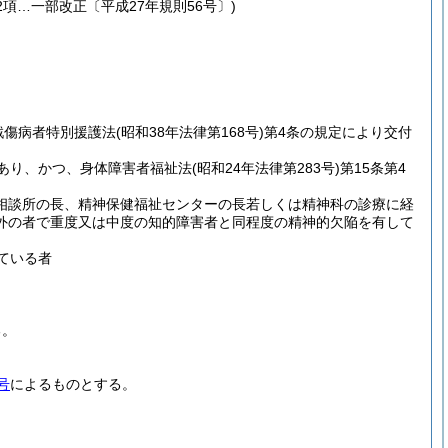
2項…一部改正〔平成27年規則56号〕)
戦傷病者特別援護法
(昭和38年法律第168号)
第4条の規定により交付
があり、かつ、身体障害者福祉法
(昭和24年法律第283号)
第15条第4
相談所の長、精神保健福祉センターの長若しくは精神科の診療に経
外の者で重度又は中度の知的障害者と同程度の精神的欠陥を有して
ている者
る。
号
によるものとする。