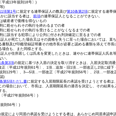
〔平成13年規則18号〕)
等)
第1項第1号
に規定する連帯保証人の数及び
第10条第2項
に規定する連帯保
れかに該当する者は、
前項
の連帯保証人となることができない。
は破産者で復権を得ないもの
刑に処せられその執行を終わるまでの者
刑に処せられその執行を受けることがなくなるまでの者
刑に該当する犯罪により公判に付され判決確定に至るまでの者
保証人が死亡した場合又はその資格を失うに至った場合においては、直
る書類及び印鑑登録証明書その他市長が必要と認める書類を添えて市長
る場合も、また同様とする。
保証人が住所若しくは氏名を変更したときは、速やかに連帯保証人氏名
ない。
1条第3項
の規定に基づき入居の決定を取り消すときは、入居決定取消通
改正〔平成12年規則61号〕、1項…追加・旧1項…一部改正し2項に繰下
規則129号〕、3―5項…一部改正〔平成27年規則56号〕、2項…一部改
認)
1条第5項ただし書
に規定する入居期限延長の承認を受けようとする者は
この場合において、市長は、入居期限延長の適否を決定し、その結果を
する。
〔平成27年規則56号〕)
年規則56号〕)
の規定により同居の承認を受けようとする者は、あらかじめ同居承認申