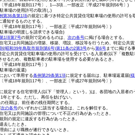
〔平成18年規則117号〕、1―3項…一部改正〔平成27年規則56号〕)
宅駐車場の使用許可の取消し)
例第36条第1項
の規定に基づき特定公共賃貸住宅駐車場の使用の許可を
に通知するものとする。
〔平成18年規則117号〕、一部改正〔平成27年規則56号〕)
宅駐車場の明渡しを請求できる場合)
第1項第7号
の規則で定めるものは、
次の各号
に掲げる場合とする。
住宅又は共同施設の増築、移築、増設、移設等を行うため、特定公共賃
則
(昭和39年鳥取市規則第6号)
第11条の2第3号
から
第6号
までに掲げる
特定公共賃貸住宅駐車場の使用の許可を受けている入居者
(以下「複数駐
させるため、複数駐車者の駐車場を使用する必要があるとき。
〔平成18年規則117号〕)
駐車場の返還)
において準用する
条例第29条第1項
に規定する届出は、駐車場返還届
(
様
〔平成18年規則117号〕、一部改正〔平成27年規則56号〕)
に規定する住宅管理人
(以下「管理人」という。)
は、各団地の入居者の
1年とする。
ただし、再任を妨げない。
人の任期は、前任者の残任期間とする。
が
次の各号
のいずれかに該当する場合は、これを解任する。
住宅又は共同施設の管理について不正の行為があったとき。
規則の規定に違反する行為があったとき。
退去したとき。
理由により職務が遂行できないとき。