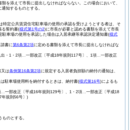
書類を添えて市長に提出しなければならない。
この場合において、
に通知するものとする。
は特定公共賃貸住宅駐車場の使用の承認を受けようとする者は、そ
係る誓約書
(
様式第1号の2
)
に市長が必要と認める書類を添えて市長
宅駐車場の使用を承認した場合は入居承継等承認決定通知書
(
様式
る請書に
第6条第2項
に定める書類を添えて市長に提出しなければな
見出・1・2項…一部改正〔平成18年規則117号〕、1項…一部改正
書又は
条例第16条第2項
に規定する入居者負担額の納付の通知は、
又は駐車場使用料を納付するときは、納付書
(
様式第16号
)
によるも
項…一部改正〔平成16年規則129号〕、1・2項…一部改正〔平成18
年規則56号〕)
うものとする。