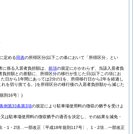
。
に定める
同表
の所得区分
(以下この条において「所得区分」とい
者に係る入居者負担額は、
前項
の規定にかかわらず、当該入居者負
者負担額との差額に、所得区分の移行が生じた日
(以下この項にお
した日から1年間にあっては2分の1を、所得移行日から2年を経過し
これを切り捨てる。)
を所得区分の移行後の入居者負担額から減じた
規則16号〕)
条例第33条第3項
の規定により駐車場使用料の徴収の猶予を受けよ
予又は駐車場使用料の徴収猶予の適否を決定し、その結果を減免・
出・1・2項…一部改正〔平成18年規則117号〕、1・2項…一部改正