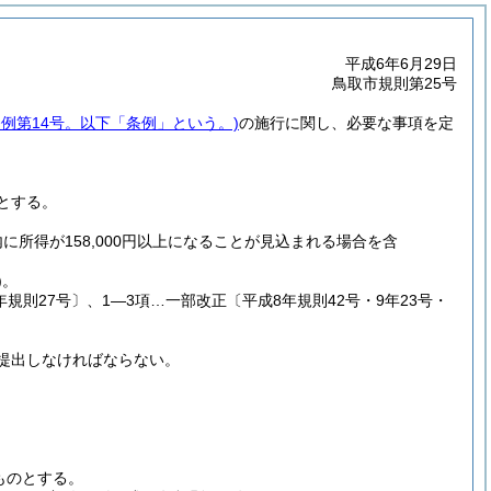
平成6年6月29日
鳥取市規則第25号
条例第14号。以下「条例」という。)
の施行に関し、必要な事項を定
。
ととする。
内に所得が158,000円以上になることが見込まれる場合を含
)
。
規則27号〕、1―3項…一部改正〔平成8年規則42号・9年23号・
提出しなければならない。
ものとする。