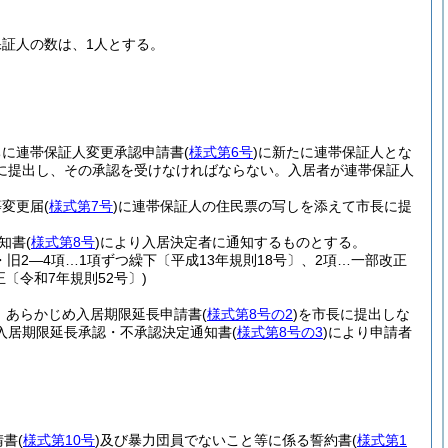
証人の数は、1人とする。
ちに連帯保証人変更承認申請書
(
様式第6号
)
に新たに連帯保証人とな
に提出し、その承認を受けなければならない。
入居者が連帯保証人
等変更届
(
様式第7号
)
に連帯保証人の住民票の写しを添えて市長に提
知書
(
様式第8号
)
により入居決定者に通知するものとする。
・旧2―4項…1項ずつ繰下〔平成13年規則18号〕、2項…一部改正
正〔令和7年規則52号〕)
、あらかじめ入居期限延長申請書
(
様式第8号の2
)
を市長に提出しな
入居期限延長承認・不承認決定通知書
(
様式第8号の3
)
により申請者
請書
(
様式第10号
)
及び暴力団員でないこと等に係る誓約書
(
様式第1