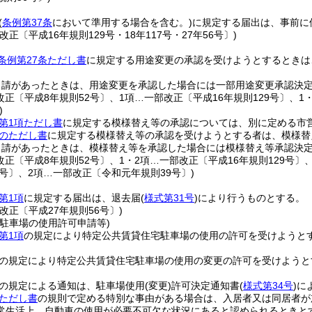
(
条例第37条
において準用する場合を含む。)
に規定する届出は、事前に
改正〔平成16年規則129号・18年117号・27年56号〕)
条例第27条ただし書
に規定する用途変更の承認を受けようとするときは
申請があったときは、用途変更を承認した場合には一部用途変更承認決
改正〔平成8年規則52号〕、1項…一部改正〔平成16年規則129号〕、1
)
条第1項ただし書
に規定する模様替え等の承認については、別に定める市
項のただし書
に規定する模様替え等の承認を受けようとする者は、模様替
申請があったときは、模様替え等を承認した場合には模様替え等承認決
改正〔平成8年規則52号〕、1・2項…一部改正〔平成16年規則129号〕
6号〕、2項…一部改正〔令和元年規則39号〕)
第1項
に規定する届出は、退去届
(
様式第31号
)
により行うものとする。
改正〔平成27年規則56号〕)
宅駐車場の使用許可申請等)
第1項
の規定により特定公共賃貸住宅駐車場の使用の許可を受けようと
の規定により特定公共賃貸住宅駐車場の使用の変更の許可を受けようと
。
の規定による通知は、駐車場使用
(変更)
許可決定通知書
(
様式第34号
)
に
項ただし書
の規則で定める特別な事由がある場合は、入居者又は同居者が
常生活上、自動車の使用が必要不可欠な状況にあると認められるときと