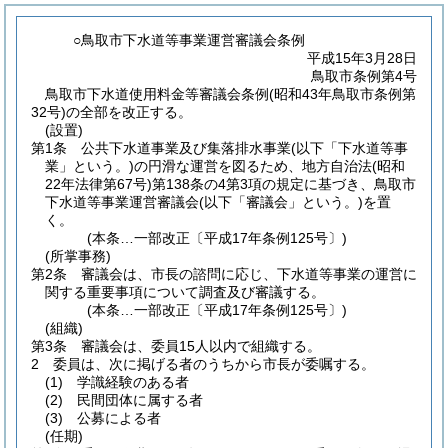
○鳥取市下水道等事業運営審議会条例
平成15年3月28日
鳥取市条例第4号
鳥取市下水道使用料金等審議会条例(昭和43年鳥取市条例第
32号)の全部を改正する。
(設置)
第1条
公共下水道事業及び集落排水事業
(以下「下水道等事
業」という。)
の円滑な運営を図るため、地方自治法
(昭和
22年法律第67号)
第138条の4第3項の規定に基づき、鳥取市
下水道等事業運営審議会
(以下「審議会」という。)
を置
く。
(本条…一部改正〔平成17年条例125号〕)
(所掌事務)
第2条
審議会は、市長の諮問に応じ、下水道等事業の運営に
関する重要事項について調査及び審議する。
(本条…一部改正〔平成17年条例125号〕)
(組織)
第3条
審議会は、委員15人以内で組織する。
2
委員は、次に掲げる者のうちから市長が委嘱する。
(1)
学識経験のある者
(2)
民間団体に属する者
(3)
公募による者
(任期)