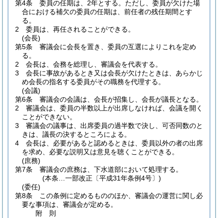
第4条
委員の任期は、2年とする。
ただし、委員が欠けた場
合における補欠の委員の任期は、前任者の残任期間とす
る。
2
委員は、再任されることができる。
(会長)
第5条
審議会に会長を置き、委員の互選によりこれを定め
る。
2
会長は、会務を総理し、審議会を代表する。
3
会長に事故があるとき又は会長が欠けたときは、あらかじ
め会長の指名する委員がその職務を代理する。
(会議)
第6条
審議会の会議は、会長が招集し、会長が議長となる。
2
審議会は、委員の半数以上が出席しなければ、会議を開く
ことができない。
3
審議会の議事は、出席委員の過半数で決し、可否同数のと
きは、議長の決するところによる。
4
会長は、必要があると認めるときは、委員以外の者の出席
を求め、必要な説明又は意見を聴くことができる。
(庶務)
第7条
審議会の庶務は、下水道部において処理する。
(本条…一部改正〔平成31年条例4号〕)
(委任)
第8条
この条例に定めるもののほか、審議会の運営に関し必
要な事項は、審議会が定める。
附
則