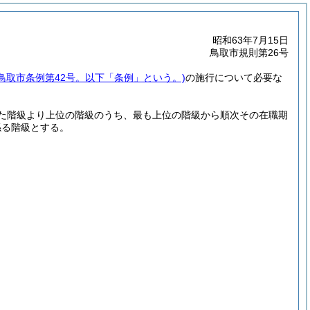
昭和63年7月15日
鳥取市規則第26号
年鳥取市条例第42号。以下「条例」という。)
の施行について必要な
た階級より上位の階級のうち、最も上位の階級から順次その在職期
係る階級とする。