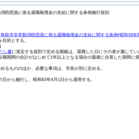
勤消防団員に係る退職報償金の支給に関する条例施行規則
、
鳥取市非常勤消防団員に係る退職報償金の支給に関する条例
(昭和39
を目的とする。
)
だし書
に規定する規則で定める階級は、退職した日にその者が属してい
在職期間の合計がはじめて1年以上となる場合の最後に合算した期間に
定めるもののほか、必要な事項は、市長が別に定める。
の日から施行し、昭和63年4月1日から適用する。