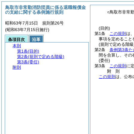
鳥取市非常勤消防団員に係る退職報償金
の支給に関する条例施行規則
○鳥取市非常
昭和63年7月15日 規則第26号
(目的)
(昭和63年7月15日施行)
第1条
この規則
は
事項を定めること
条項目次
沿革
(規則で定める階級
本則
第2条
条例第3条た
第1条
(目的)
間を合算し、その
第2条
(規則で定める階級)
(委任)
第3条
(委任)
第3条
この規則
に
附則
附
則
この規則
は、公布