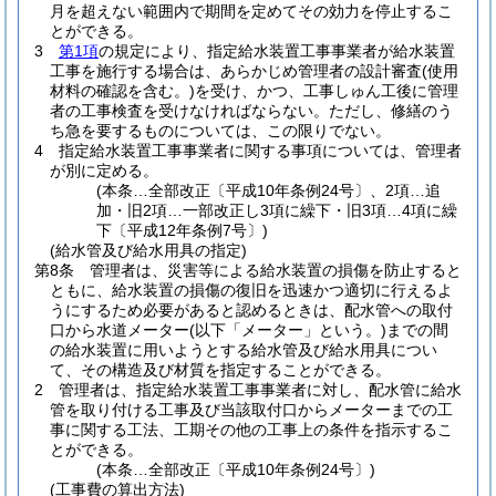
月を超えない範囲内で期間を定めてその効力を停止するこ
とができる。
3
第1項
の規定により、指定給水装置工事事業者が給水装置
工事を施行する場合は、あらかじめ管理者の設計審査
(使用
材料の確認を含む。)
を受け、かつ、工事しゅん工後に管理
者の工事検査を受けなければならない。
ただし、修繕のう
ち急を要するものについては、この限りでない。
4
指定給水装置工事事業者に関する事項については、管理者
が別に定める。
(本条…全部改正〔平成10年条例24号〕、2項…追
加・旧2項…一部改正し3項に繰下・旧3項…4項に繰
下〔平成12年条例7号〕)
(給水管及び給水用具の指定)
第8条
管理者は、災害等による給水装置の損傷を防止すると
ともに、給水装置の損傷の復旧を迅速かつ適切に行えるよ
うにするため必要があると認めるときは、配水管への取付
口から水道メーター
(以下「メーター」という。)
までの間
の給水装置に用いようとする給水管及び給水用具につい
て、その構造及び材質を指定することができる。
2
管理者は、指定給水装置工事事業者に対し、配水管に給水
管を取り付ける工事及び当該取付口からメーターまでの工
事に関する工法、工期その他の工事上の条件を指示するこ
とができる。
(本条…全部改正〔平成10年条例24号〕)
(工事費の算出方法)