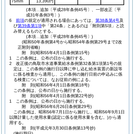
75mm
13,390円
(本項…追加〔平成28年条例45号〕、一部改正〔平
成31年条例3号〕)
6
前項
の規定が適用される場合にあっては、
第38条第4号
及
び
第39条第1項
中「第24条」とあるのは「附則第5項」と読
み替えるものとする。
(本項…追加〔平成28年条例45号〕)
(昭和50年条例第4号から昭和54年条例第29号まで2改
正附則省略)
附
則
(昭和55年4月1日
条例第15号)
1
この条例は、公布の日から施行する。
2
改正後の鳥取市水道事業給水条例第32条第1項第1号の規
定は、この条例の施行日以降に申し込む給水装置の新設等
に係る検査から適用し、この条例の施行日前の申込みに係
る検査については、なお従前の例による。
附
則
(昭和56年4月1日
条例第18号)
この条例は、公布の日から施行する。
附
則
(昭和56年4月1日
条例第22号抄)
1
この条例は、公布の日から施行する。
附
則
(昭和56年6月26日
条例第29号)
この条例は、昭和56年7月1日から施行し、昭和56年9月1日
以降計量した使用水量
(認定に係る使用水量を含む。)
から適
用する。
附
則
(平成元年3月30日
条例第13号抄)
(施行期日)