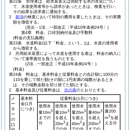
第22条
管理者は、給水装置又は供給する水の水質につい
て、水道使用者等から請求があったときは、検査を行い、
その結果を請求者に通知する。
2
前項
の検査において特別の費用を要したときは、その実費
額を徴収する。
(見出・1項…一部改正〔平成10年条例24号〕)
第4章
料金、口径別納付金及び手数料
(料金の支払義務)
第23条
水道料金
(以下「料金」という。)
は、水道の使用者
から徴収する。
2
共用給水装置によって水道を使用する者は、料金の納入に
ついて連帯責任を負うものとする。
(2項…一部改正〔平成10年条例24号〕)
(料金)
第24条
料金は、基本料金と従量料金との合計額に100分の
110を乗じて得た額
(その額に1円未満の端数があるとき
は、その端数金額を切り捨てた額)
とする。
2
基本料金及び従量料金は、
次の表
のとおりとする。
メ
基本料
従量料金
(1月につき)
ー
金
(1月
使用水
使用水
使用水
使用水
使用水
タ
につき)
3
3
3
3
量200
量10m
量10m
量20m
量40m
ー
3
までの
を超え
を超え
を超え
m
を超
の
分
3
3
3
える分
20m
ま
40m
ま
200m
口
での分
での分
までの
径