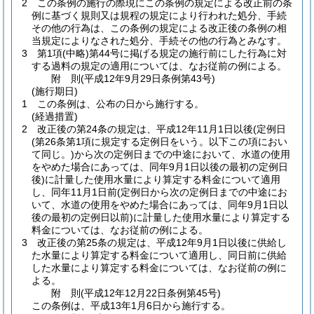
2
この条例の施行の際現にこの条例の規定による改正前の条
例に基づく規則又は規程の規定により行われた処分、手続
その他の行為は、この条例の規定による改正後の条例の相
当規定によりなされた処分、手続その他の行為とみなす。
3
第1項
(中略)
第44号に掲げる規定の施行前にした行為に対
する過料の規定の適用については、なお従前の例による。
附
則
(平成12年9月29日
条例第43号)
(施行期日)
1
この条例は、公布の日から施行する。
(経過措置)
2
改正後の第24条の規定は、平成12年11月1日以後
(定例日
(第26条第1項に規定する定例日をいう。以下この項におい
て同じ。)
から次の定例日までの中途において、水道の使用
をやめた場合にあっては、同年9月1日以後の最初の定例日
後)
に計量した使用水量により算定する料金について適用
し、同年11月1日前
(定例日から次の定例日までの中途にお
いて、水道の使用をやめた場合にあっては、同年9月1日以
後の最初の定例日以前)
に計量した使用水量により算定する
料金については、なお従前の例による。
3
改正後の第25条の規定は、平成12年9月1日以後に供給し
た水量により算定する料金について適用し、同日前に供給
した水量により算定する料金については、なお従前の例に
よる。
附
則
(平成12年12月22日
条例第45号)
この条例は、平成13年1月6日から施行する。