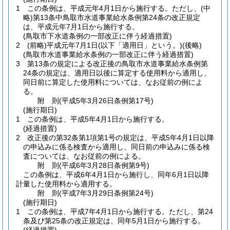
1
この条例は、平成元年4月1日から施行する。
ただし、
(中
略)
第13条中鳥取市水道事業給水条例第24条の改正規定
は、平成元年7月1日から施行する。
(鳥取市下水道条例の一部改正に伴う経過措置)
2
(前略)
平成元年7月1日
(以下「適用日」という。)
(後略)
(鳥取市水道事業給水条例の一部改正に伴う経過措置)
3
第13条の規定による改正後の鳥取市水道事業給水条例第
24条の規定は、適用日以後に算定する使用料から適用し、
同日前に算定した使用料については、なお従前の例によ
る。
附
則
(平成5年3月26日
条例第17号)
(施行期日)
1
この条例は、平成5年4月1日から施行する。
(経過措置)
2
改正後の第32条第1項第1号の規定は、平成5年4月1日以降
の申込みに係る検査から適用し、同日前の申込みに係る検
査については、なお従前の例による。
附
則
(平成6年3月28日
条例第9号)
この条例は、平成6年4月1日から施行し、同年6月1日以降
計量した使用料から適用する。
附
則
(平成7年3月29日
条例第24号)
(施行期日)
1
この条例は、平成7年4月1日から施行する。
ただし、第24
条及び第25条の改正規定は、同年5月1日から施行する。