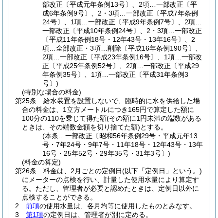
部改正〔平成元年条例13号〕、2項…一部改正〔平
成6年条例9号〕、2・3項…一部改正〔平成7年条例
24号〕、1項…一部改正〔平成9年条例7号〕、2項…
一部改正〔平成10年条例24号〕、2・3項…一部改正
〔平成11年条例18号・12年43号・13年16号〕、2
項…全部改正・3項…削除〔平成16年条例190号〕、
2項…一部改正〔平成23年条例16号〕、1項…一部改
正〔平成25年条例52号〕、2項…一部改正〔平成29
年条例35号〕、1項…一部改正〔平成31年条例3
号〕)
(特別な場合の料金)
第25条
給水装置を設置しないで、臨時的に水を供給した場
合の料金は、1立方メートルにつき165円で算定した額に
100分の110を乗じて得た額
(その額に1円未満の端数がある
ときは、その端数金額を切り捨てた額)
とする。
(本条…一部改正〔昭和56年条例29号・平成元年13
号・7年24号・9年7号・11年18号・12年43号・13年
16号・25年52号・29年35号・31年3号〕)
(料金の算定)
第26条
料金は、2月ごとの定例日
(以下「定例日」という。)
にメーターの点検を行い、計量した使用水量により算定す
る。
ただし、管理者が必要と認めたときは、定例日以外に
点検することができる。
2
前項
の使用水量は、各月均等に使用したものとみなす。
3
第1項
の定例日は、管理者が別に定める。