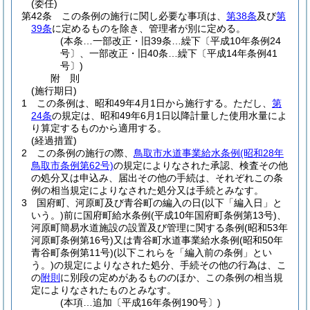
(委任)
第42条
この条例の施行に関し必要な事項は、
第38条
及び
第
39条
に定めるものを除き、管理者が別に定める。
(本条…一部改正・旧39条…繰下〔平成10年条例24
号〕、一部改正・旧40条…繰下〔平成14年条例41
号〕)
附
則
(施行期日)
1
この条例は、昭和49年4月1日から施行する。
ただし、
第
24条
の規定は、昭和49年6月1日以降計量した使用水量によ
り算定するものから適用する。
(経過措置)
2
この条例の施行の際、
鳥取市水道事業給水条例
(昭和28年
鳥取市条例第62号)
の規定によりなされた承認、検査その他
の処分又は申込み、届出その他の手続は、それぞれこの条
例の相当規定によりなされた処分又は手続とみなす。
3
国府町、河原町及び青谷町の編入の日
(以下「編入日」と
いう。)
前に国府町給水条例
(平成10年国府町条例第13号)
、
河原町簡易水道施設の設置及び管理に関する条例
(昭和53年
河原町条例第16号)
又は青谷町水道事業給水条例
(昭和50年
青谷町条例第11号)
(以下これらを「編入前の条例」とい
う。)
の規定によりなされた処分、手続その他の行為は、こ
の
附則
に別段の定めがあるもののほか、この条例の相当規
定によりなされたものとみなす。
(本項…追加〔平成16年条例190号〕)