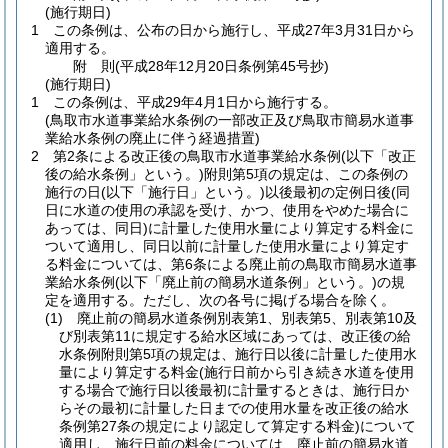
(施行期日)
1
この条例は、公布の日から施行し、平成27年3月31日から
適用する。
附
則
(平成28年12月20日
条例第45号抄)
(施行期日)
1
この条例は、平成29年4月1日から施行する。
(鳥取市水道事業給水条例の一部改正及び鳥取市簡易水道事
業給水条例の廃止に伴う経過措置)
2
第2条による改正後の鳥取市水道事業給水条例
(以下「改正
後の給水条例」という。)
附則第5項の規定は、この条例の
施行の日
(以下「施行日」という。)
以後最初の定例日後
(同
日に水道の使用の承認を受け、かつ、使用をやめた場合に
あっては、同日)
に計量した使用水量により算定する料金に
ついて適用し、同日以前に計量した使用水量により算定す
る料金については、第6条による廃止前の鳥取市簡易水道事
業給水条例
(以下「廃止前の簡易水道条例」という。)
の規
定を適用する。
ただし、次の各号に掲げる場合を除く。
(1)
廃止前の簡易水道条例別表第1、別表第5、別表第10及
び別表第11に規定する給水区域にあっては、改正後の給
水条例附則第5項の規定は、施行日以後に計量した使用水
量により算定する料金
(施行日前から引き続き水道を使用
する場合で施行日以後最初に計量するときは、施行日か
らその最初に計量した日までの使用水量を改正後の給水
条例第27条の規定により認定して算定する料金)
について
適用し、施行日前の料金については、廃止前の簡易水道