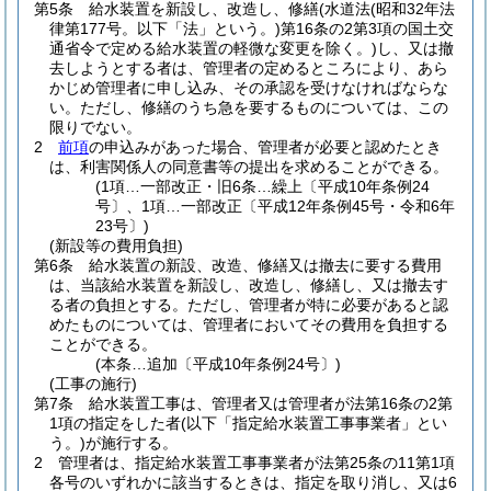
第5条
給水装置を新設し、改造し、修繕
(水道法
(昭和32年法
律第177号。以下「法」という。)
第16条の2第3項の国土交
通省令で定める給水装置の軽微な変更を除く。)
し、又は撤
去しようとする者は、管理者の定めるところにより、あら
かじめ管理者に申し込み、その承認を受けなければならな
い。
ただし、修繕のうち急を要するものについては、この
限りでない。
2
前項
の申込みがあった場合、管理者が必要と認めたとき
は、利害関係人の同意書等の提出を求めることができる。
(1項…一部改正・旧6条…繰上〔平成10年条例24
号〕、1項…一部改正〔平成12年条例45号・令和6年
23号〕)
(新設等の費用負担)
第6条
給水装置の新設、改造、修繕又は撤去に要する費用
は、当該給水装置を新設し、改造し、修繕し、又は撤去す
る者の負担とする。
ただし、管理者が特に必要があると認
めたものについては、管理者においてその費用を負担する
ことができる。
(本条…追加〔平成10年条例24号〕)
(工事の施行)
第7条
給水装置工事は、管理者又は管理者が法第16条の2第
1項の指定をした者
(以下「指定給水装置工事事業者」とい
う。)
が施行する。
2
管理者は、指定給水装置工事事業者が法第25条の11第1項
各号のいずれかに該当するときは、指定を取り消し、又は6