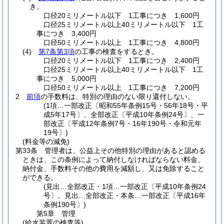
き。
口径20ミリメートル以下 1工事につき 1,600円
口径25ミリメートル以上40ミリメートル以下 1工
事につき 3,400円
口径50ミリメートル以上 1工事につき 4,800円
(4)
第7条第3項
の工事の検査をするとき。
口径20ミリメートル以下 1工事につき 2,400円
口径25ミリメートル以上40ミリメートル以下 1工
事につき 5,000円
口径50ミリメートル以上 1工事につき 7,200円
2
前項
の手数料は、特別の理由のない限り還付しない。
(1項…一部改正〔昭和55年条例15号・56年18号・平
成5年17号〕、全部改正〔平成10年条例24号〕、一
部改正〔平成12年条例7号・16年190号・令和元年
19号〕)
(料金等の減免)
第33条
管理者は、公益上その他特別の理由があると認める
ときは、この条例によって納付しなければならない料金、
納付金、手数料その他の費用を減額し、又は免除すること
ができる。
(見出…全部改正・1項…一部改正〔平成10年条例24
号〕、見出…全部改正・本条…一部改正〔平成16年
条例190号〕)
第5章
管理
(給水装置の検査等)