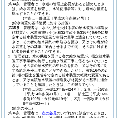
第34条
管理者は、水道の管理上必要があると認めたとき
は、給水装置を検査し、水道使用者等に対し適当な措置を
指示することができる。
(本条…一部改正〔平成10年条例24号〕)
(給水装置の基準違反に対する措置)
第35条
管理者は、水の供給を受ける者の給水装置の構造及
び材質が、水道法施行令
(昭和32年政令第336号)
第6条に規
定する給水装置の構造及び材質の基準に適合していないと
きは、その者の給水契約の申込みを拒み、又はその者が給
水装置をその基準に適合させるまでの間、その者に対する
給水を停止することができる。
2
管理者は、水の供給を受ける者の給水装置が、指定給水装
置工事事業者の施行した給水装置工事に係るものでないと
きは、その者の給水契約の申込みを拒み、又はその者に対
する給水を停止することができる。
ただし、法第16条の2
第3項の国土交通省令で定める給水装置の軽微な変更である
とき、又は当該給水装置の構造及び材質がその基準に適合
していることを確認したときは、この限りでない。
(本条…追加〔平成10年条例24号〕、2項…一部改正
〔平成14年条例41号〕、1項…一部改正〔平成16年
条例190号・令和元年19号〕、2項…一部改正〔令和
6年条例23号〕)
(給水の停止)
第36条
管理者は、
次の各号
のいずれかに該当するときは、
水道の使用者に対し、その理由の継続する間、給水を停止