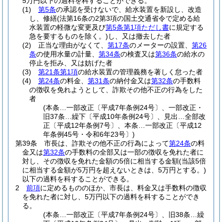
5万円以下の過料を科することができる。
(1)
第5条
の承認を受けないで、給水装置を新設し、改造
し、修繕
(法第16条の2第3項の国土交通省令で定める給
水装置の軽微な変更及び
第5条第1項ただし書
に規定する
急を要するものを除く。)
し、又は撤去した者
(2)
正当な理由がなくて、
第17条
のメーターの設置、
第26
条
の使用水量の計量、
第34条
の検査又は
第36条
の給水の
停止を拒み、又は妨げた者
(3)
第21条第1項
の給水装置の管理義務を著しく怠った者
(4)
第24条
の料金、
第31条
の納付金又は
第32条
の手数料
の徴収を免れようとして、詐欺その他不正の行為をした
者
(本条…一部改正〔平成7年条例24号〕、一部改正・
旧37条…繰下〔平成10年条例24号〕、見出…全部改
正〔平成12年条例7号〕、本条…一部改正〔平成12
年条例45号・令和6年23号〕)
第39条
市長は、詐欺その他不正の行為によって
第24条
の料
金又は
第32条
の手数料の全部又は一部の徴収を免れた者に
対し、その徴収を免れた金額の5倍に相当する金額
(当該5倍
に相当する金額が5万円を超えないときは、5万円とする。)
以下の過料を科することができる。
2
前項
に定めるもののほか、市長は、料金又は手数料の徴収
を免れた者に対し、5万円以下の過料を科することができ
る。
(本条…一部改正〔平成7年条例24号〕、旧38条…繰