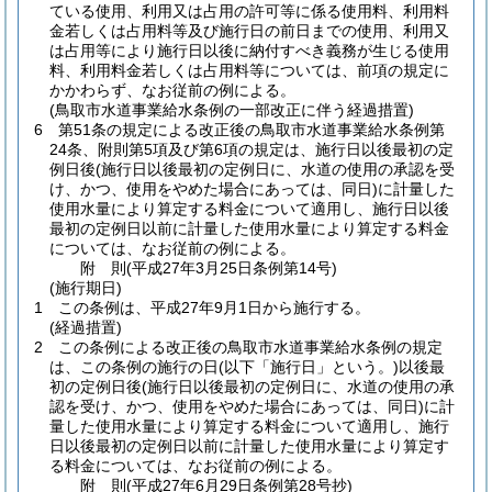
ている使用、利用又は占用の許可等に係る使用料、利用料
金若しくは占用料等及び施行日の前日までの使用、利用又
は占用等により施行日以後に納付すべき義務が生じる使用
料、利用料金若しくは占用料等については、前項の規定に
かかわらず、なお従前の例による。
(鳥取市水道事業給水条例の一部改正に伴う経過措置)
6
第51条の規定による改正後の鳥取市水道事業給水条例第
24条、附則第5項及び第6項の規定は、施行日以後最初の定
例日後
(施行日以後最初の定例日に、水道の使用の承認を受
け、かつ、使用をやめた場合にあっては、同日)
に計量した
使用水量により算定する料金について適用し、施行日以後
最初の定例日以前に計量した使用水量により算定する料金
については、なお従前の例による。
附
則
(平成27年3月25日
条例第14号)
(施行期日)
1
この条例は、平成27年9月1日から施行する。
(経過措置)
2
この条例による改正後の鳥取市水道事業給水条例の規定
は、この条例の施行の日
(以下「施行日」という。)
以後最
初の定例日後
(施行日以後最初の定例日に、水道の使用の承
認を受け、かつ、使用をやめた場合にあっては、同日)
に計
量した使用水量により算定する料金について適用し、施行
日以後最初の定例日以前に計量した使用水量により算定す
る料金については、なお従前の例による。
附
則
(平成27年6月29日
条例第28号抄)