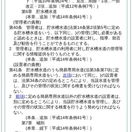
下〔平成10年条例24号〕、見出…削除・1項…一部
改正・2項…追加〔平成12年条例7号〕)
第6章
貯水槽水道
(本章…追加〔平成14年条例41号〕)
(管理者の責務)
第40条
管理者は、貯水槽水道
(法第14条第2項第5号に定め
る貯水槽水道をいう。以下同じ。)
の管理に関し必要がある
と認めるときは、貯水槽水道の設置者に対し、指導、助言
及び勧告を行うことができるものとする。
2
管理者は、貯水槽水道の利用者に対し貯水槽水道の管理等
に関する情報提供を行うものとする。
(本条…追加〔平成14年条例41号〕)
(設置者の責務)
第41条
貯水槽水道のうち簡易専用水道
(法第3条第7項に定
める簡易専用水道をいう。
次項
において同じ。)
の設置者
は、法第34条の2の定めるところにより、当該水道を管理
し、及びその管理の状況に関する検査を受けなければなら
ない。
2
前項
に定める簡易専用水道以外の貯水槽水道の設置者は、
別に定めるところにより、当該貯水槽水道を管理し、及び
その管理の状況に関する検査を行うよう努めなければなら
ない。
(本条…追加〔平成14年条例41号〕)
第7章
補則
(本章…繰下〔平成14年条例41号〕)