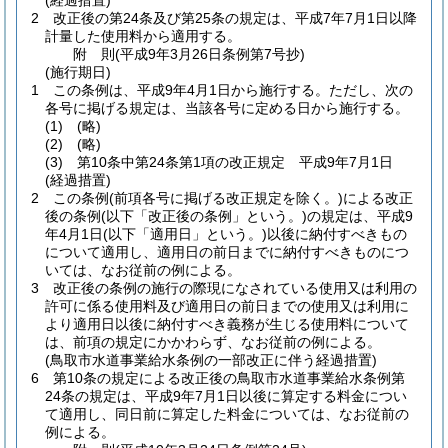
(経過措置)
2
改正後の第24条及び第25条の規定は、平成7年7月1日以降
計量した使用料から適用する。
附
則
(平成9年3月26日
条例第7号抄)
(施行期日)
1
この条例は、平成9年4月1日から施行する。
ただし、次の
各号に掲げる規定は、当該各号に定める日から施行する。
(1)
(略)
(2)
(略)
(3)
第10条中第24条第1項の改正規定 平成9年7月1日
(経過措置)
2
この条例
(前項各号に掲げる改正規定を除く。)
による改正
後の条例
(以下「改正後の条例」という。)
の規定は、平成9
年4月1日
(以下「適用日」という。)
以後に納付すべきもの
について適用し、適用日の前日までに納付すべきものにつ
いては、なお従前の例による。
3
改正後の条例の施行の際現になされている使用又は利用の
許可に係る使用料及び適用日の前日までの使用又は利用に
より適用日以後に納付すべき義務が生じる使用料について
は、前項の規定にかかわらず、なお従前の例による。
(鳥取市水道事業給水条例の一部改正に伴う経過措置)
6
第10条の規定による改正後の鳥取市水道事業給水条例第
24条の規定は、平成9年7月1日以後に算定する料金につい
て適用し、同日前に算定した料金については、なお従前の
例による。