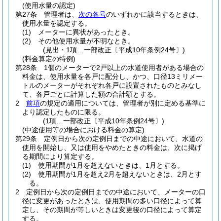
(使用水量の認定)
第27条
管理者は、
次の各号
のいずれかに該当するときは、
使用水量を認定する。
(1)
メーターに異状があったとき。
(2)
その他使用水量が不明なとき。
(見出・1項…一部改正〔平成10年条例24号〕)
(料金算定の特例)
第28条
1個のメーターで2戸以上の水道使用者がある場合の
料金は、使用水量を各戸に配分し、かつ、口径13ミリメー
トルのメーターがそれぞれ各戸に設置されたものとみなし
て、各戸ごとに計算した額の合計額とする。
2
前項
の規定の適用については、管理者が別に定める基準に
より認定したものに限る。
(1項…一部改正〔平成10年条例24号〕)
(中途使用等の場合における料金の算定)
第29条
定例日から次の定例日までの中途において、水道の
使用を開始し、又は使用をやめたときの料金は、次に掲げ
る期間により算定する。
(1)
使用期間が1月を超えないときは、1月とする。
(2)
使用期間が1月を超え2月を超えないときは、2月とす
る。
2
定例日から次の定例日までの中途において、メーターの口
径に変更があったときは、使用期間の多い口径によって算
定し、その期間が等しいときは変更後の口径によって算定
する。