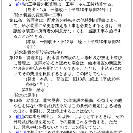
2
前項
の工事費の概算額は、工事しゅん工後精算する。
(見出・1項…一部改正〔平成10年条例24号〕)
(給水装置の変更等の工事)
第11条
管理者は、配水管の移転その他特別の理由によっ
て、給水装置に変更を加える工事を必要とするときは、当
該給水装置の所有者の同意がなくても、当該工事を施行す
ることができる。
(本条…一部改正・旧12条…繰上〔平成10年条例24
号〕)
(給水装置の新設等の特例)
第12条
管理者は、配水管の布設のない場所及び技術上並び
に管理上、支障があると認めた場合は、給水装置の新設及
び改造の申込みを拒むことができる。
ただし、申込者にお
いてその費用を負担するときは、この限りでない。
(見出・本条…一部改正・旧13条…繰上〔平成10年
条例24号〕)
第3章
給水
(給水の原則)
第13条
給水は、非常災害、水道施設の損傷、公益上その他
やむを得ない事情及び法令又はこの条例の規定による場合
のほか、制限し、又は停止することはない。
2
前項
の給水を制限し、又は停止しようとするときは、その
日時及び区域を定めて、その都度これを予告する。
ただ
し、緊急やむを得ないときは、この限りでない。
3
第1項
の規定による給水の制限又は停止のため損害を生ず