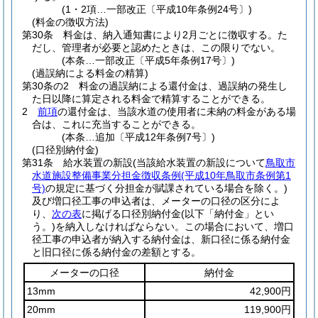
(1・2項…一部改正〔平成10年条例24号〕)
(料金の徴収方法)
第30条
料金は、納入通知書により2月ごとに徴収する。
た
だし、管理者が必要と認めたときは、この限りでない。
(本条…一部改正〔平成5年条例17号〕)
(過誤納による料金の精算)
第30条の2
料金の過誤納による還付金は、過誤納の発生し
た日以降に算定される料金で精算することができる。
2
前項
の還付金は、当該水道の使用者に未納の料金がある場
合は、これに充当することができる。
(本条…追加〔平成12年条例7号〕)
(口径別納付金)
第31条
給水装置の新設
(当該給水装置の新設について
鳥取市
水道施設整備事業分担金徴収条例
(平成10年鳥取市条例第1
号)
の規定に基づく分担金が賦課されている場合を除く。)
及び増口径工事の申込者は、メーターの口径の区分によ
り、
次の表
に掲げる口径別納付金
(以下「納付金」とい
う。)
を納入しなければならない。
この場合において、増口
径工事の申込者が納入する納付金は、新口径に係る納付金
と旧口径に係る納付金の差額とする。
メーターの口径
納付金
13mm
42,900円
20mm
119,900円