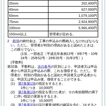
25mm
202,400円
40mm
627,000円
50mm
1,079,100円
75mm
2,924,900円
100mm
5,966,400円
150mm以上
管理者が定める。
2
前項
の納付金は、工事の申込みの際納入しなければならな
い。
ただし、管理者が特別の理由があると認めたときは、
この限りでない。
(1項…一部改正〔平成元年条例13号・9年7号・10年
24号・25年52号・29年35号・31年3号〕)
(手数料)
第32条
手数料は、
次の各号
の区別により、申請者又は申込
者から申請又は申込みの際、これを徴収する。
ただし、管
理者が、特別の理由があると認めた申請者又は申込者から
は、申請又は申込み後、徴収することができる。
(1)
第7条第1項
の指定をするとき。
1件につき 10,000円
(2)
第7条第1項
の指定を受けた者が、その有効期間の満了
に伴い指定の更新をするとき。
1件につき 10,000円
(3)
第7条第3項
の設計審査
(材料の確認を含む。)
をすると