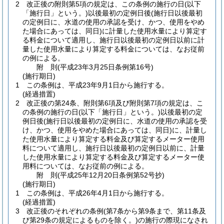
2
改正後の附則第5項の規定は、この条例の施行の日
(以下
「施行日」という。)
以後最初の定例日後
(施行日以後最初
の定例日に、水道の使用の承認を受け、かつ、使用をやめ
た場合にあっては、同日)
に計量した使用水量により算定す
る料金について適用し、施行日以後最初の定例日以前に計
量した使用水量により算定する料金については、なお従前
の例による。
附
則
(平成23年3月25日
条例第16号)
(施行期日)
1
この条例は、平成23年9月1日から施行する。
(経過措置)
2
改正後の第24条、附則第6項及び附則第7項の規定は、こ
の条例の施行の日
(以下「施行日」という。)
以後最初の定
例日後
(施行日以後最初の定例日に、水道の使用の承認を受
け、かつ、使用をやめた場合にあっては、同日)
に、計量し
た使用水量により算定する料金及び算定するメーター使用
料について適用し、施行日以後最初の定例日以前に、計量
した使用水量により算定する料金及び算定するメーター使
用料については、なお従前の例による。
附
則
(平成25年12月20日
条例第52号抄)
(施行期日)
1
この条例は、平成26年4月1日から施行する。
(経過措置)
3
改正後のそれぞれの条例
(第7条から第9条まで、第11条及
び第29条の規定によるものを除く。)
の施行の際現になされ