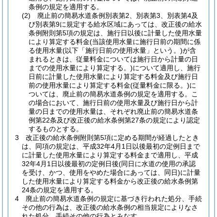
条例の規定を適用する。
(2)
廃止前の簡易水道条例別表第2、別表第3、別表第4及
び別表第9に規定する給水区域にあっては、改正後の給水
条例附則第5項の規定は、施行日以後に計量した使用水量
により算定する料金
(当該使用水量に施行日前の期間に係
る使用水量
(以下「施行日前の使用水量」という。)
が含
まれるときは、従量料金については施行日から計量の日
までの使用水量により算定する。)
について適用し、施行
日前に計量した使用水量により算定する料金及び施行日
前の使用水量により算定する料金
(従量料金に限る。)
に
ついては、廃止前の簡易水道条例の規定を適用する。
こ
の場合において、施行日前の使用水量及び施行日から計
量の日までの使用水量は、それぞれ廃止前の簡易水道条
例第22条及び改正後の給水条例第27条の規定により認定
するものとする。
3
改正後の給水条例附則第5項に定める期間が経過したとき
は、同項の規定は、平成32年4月1日以後最初の定例日まで
に計量した使用水量により算定する料金まで適用し、平成
32年4月1日以後最初の定例日後
(同日に水道の使用の承認
を受け、かつ、使用をやめた場合にあっては、同日)
に計量
した使用水量により算定する料金から改正後の給水条例第
24条の規定を適用する。
4
廃止前の簡易水道条例の規定に基づき行われた処分、手続
その他の行為は、改正後の給水条例の相当規定によりなさ
れた処分、手続その他の行為とみなす。