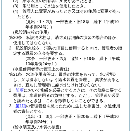
(2)
給水装置の所有者に変更があったとき。
(3)
消防用として水道を使用したとき。
(4)
管理人に変更があったとき又はその住所に変更があっ
たとき。
(見出・1・2項…一部改正・旧18条…繰下〔平成10
年条例24号〕)
(私設消火栓の使用)
第20条
私設消火栓は、消防又は消防の演習の場合のほか、
使用してはならない。
2
私設消火栓を、消防の演習に使用するときは、管理者の指
定する職員の立会を要する。
(本条…一部改正・2項…追加・旧19条…繰下〔平成
10年条例24号〕)
(水道使用者等の管理上の責任)
第21条
水道使用者等は、最善の注意をもって、水が汚染
し、又は漏水しないよう給水装置を管理し、異状があると
きは、直ちに管理者に届け出なければならない。
2
前項
において修繕を必要とするときは、その修繕に要する
費用は、水道使用者の負担とする。
ただし、管理者が必要
と認めたときは、これを徴収しないことができる。
3
第1項
の管理義務を怠ったために生じた損害は、水道使用
者の責任とする。
(見出・1―3項…一部改正・旧20条…繰下〔平成10
年条例24号〕)
(給水装置及び水質の検査)