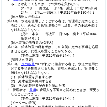
ることがあっても市は、その責めを負わない。
(2・3項…一部改正・旧14条…繰上〔平成10年条例
24号〕、3項…一部改正〔平成16年条例190号〕)
(給水契約の申込み)
第14条
水道を使用しようとする者は、管理者が定めるとこ
ろにより、あらかじめ管理者に申し込み、その承認を受け
なければならない。
(見出・本条…一部改正・旧15条…繰上〔平成10年
条例24号〕)
(給水装置の所有者の代理人)
第15条
給水装置の所有者は、この条例に定める事項を処理
させるため、代理人を置くことができる。
(本条…追加〔平成10年条例24号〕)
(管理人の選定)
第16条
次の各号
のいずれかに該当する者は、水道の使用に
関する事項を処理させるため、管理人を選定し、管理者に
届け出なければならない。
(1)
給水装置を共有する者
(2)
給水装置を共用する者
(3)
その他管理者が必要と認めた者
2
管理者は、
前項
の管理人を不適当と認めたときは、変更さ
せることができる。
(本条…追加〔平成10年条例24号〕)
(メーターの設置)