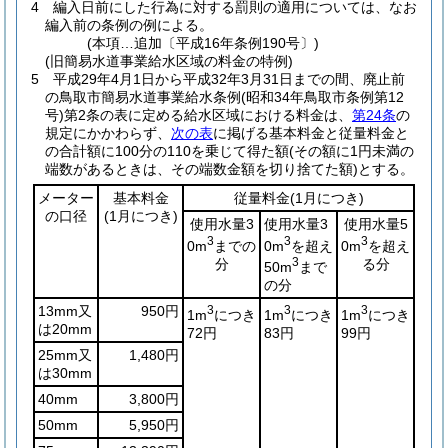
4
編入日前にした行為に対する罰則の適用については、なお
編入前の条例の例による。
(本項…追加〔平成16年条例190号〕)
(旧簡易水道事業給水区域の料金の特例)
5
平成29年4月1日から平成32年3月31日までの間、廃止前
の鳥取市簡易水道事業給水条例
(昭和34年鳥取市条例第12
号)
第2条の表に定める給水区域における料金は、
第24条
の
規定にかかわらず、
次の表
に掲げる基本料金と従量料金と
の合計額に100分の110を乗じて得た額
(その額に1円未満の
端数があるときは、その端数金額を切り捨てた額)
とする。
メーター
基本料金
従量料金
(1月につき)
の口径
(1月につき)
使用水量3
使用水量3
使用水量5
3
3
3
0m
までの
0m
を超え
0m
を超え
分
3
る分
50m
まで
の分
13mm又
950円
3
3
3
1m
につき
1m
につき
1m
につき
は20mm
72円
83円
99円
25mm又
1,480円
は30mm
40mm
3,800円
50mm
5,950円