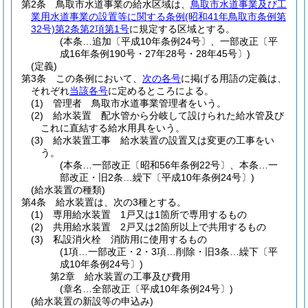
第2条
鳥取市水道事業の給水区域は、
鳥取市水道事業及び工
業用水道事業の設置等に関する条例
(昭和41年鳥取市条例第
32号)
第2条第2項第1号
に規定する区域とする。
(本条…追加〔平成10年条例24号〕、一部改正〔平
成16年条例190号・27年28号・28年45号〕)
(定義)
第3条
この条例において、
次の各号
に掲げる用語の定義は、
それぞれ
当該各号
に定めるところによる。
(1)
管理者 鳥取市水道事業管理者をいう。
(2)
給水装置 配水管から分岐して設けられた給水管及び
これに直結する給水用具をいう。
(3)
給水装置工事 給水装置の設置又は変更の工事をい
う。
(本条…一部改正〔昭和56年条例22号〕、本条…一
部改正・旧2条…繰下〔平成10年条例24号〕)
(給水装置の種類)
第4条
給水装置は、次の3種とする。
(1)
専用給水装置 1戸又は1箇所で専用するもの
(2)
共用給水装置 2戸又は2箇所以上で共用するもの
(3)
私設消火栓 消防用に使用するもの
(1項…一部改正・2・3項…削除・旧3条…繰下〔平
成10年条例24号〕)
第2章
給水装置の工事及び費用
(章名…全部改正〔平成10年条例24号〕)
(給水装置の新設等の申込み)