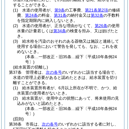
することができる。
(1)
水道の使用者が、
第9条
の工事費、
第21条第2項
の修繕
費、
第24条
の料金、
第31条
の納付金又は
第32条
の手数料
を指定期限内に納入しないとき。
(2)
水道の使用者が、正当な理由がなくて、
第26条
の使用
水量の計量若しくは
第34条
の検査を拒み、又は妨げたと
き。
(3)
給水栓を汚染のおそれのある器物又は施設と連絡して
使用する場合において警告を発しても、なお、これを改
めないとき。
(本条…一部改正・旧35条…繰下〔平成10年条例24
号〕)
(給水装置の切離し)
第37条
管理者は、
次の各号
のいずれかに該当する場合で、
水道の管理上必要があると認めたときは、給水装置を切り
離すことができる。
(1)
給水装置所有者が、6月以上所在が不明で、かつ、給
水装置の使用者がないとき。
(2)
給水装置が、使用中止の状態にあって、将来使用の見
込みがないと認めたとき。
(本条…一部改正・旧36条…繰下〔平成10年条例24
号〕)
(罰則)
第38条
市長は、
次の各号
のいずれかに該当する者に対し、