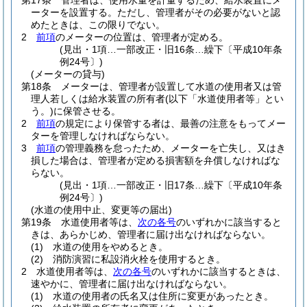
第17条
管理者は、使用水量を計量するため、給水装置にメ
ーターを設置する。
ただし、管理者がその必要がないと認
めたときは、この限りでない。
2
前項
のメーターの位置は、管理者が定める。
(見出・1項…一部改正・旧16条…繰下〔平成10年条
例24号〕)
(メーターの貸与)
第18条
メーターは、管理者が設置して水道の使用者又は管
理人若しくは給水装置の所有者
(以下「水道使用者等」とい
う。)
に保管させる。
2
前項
の規定により保管する者は、最善の注意をもってメー
ターを管理しなければならない。
3
前項
の管理義務を怠ったため、メーターを亡失し、又はき
損した場合は、管理者が定める損害額を弁償しなければな
らない。
(見出・1項…一部改正・旧17条…繰下〔平成10年条
例24号〕)
(水道の使用中止、変更等の届出)
第19条
水道使用者等は、
次の各号
のいずれかに該当すると
きは、あらかじめ、管理者に届け出なければならない。
(1)
水道の使用をやめるとき。
(2)
消防演習に私設消火栓を使用するとき。
2
水道使用者等は、
次の各号
のいずれかに該当するときは、
速やかに、管理者に届け出なければならない。
(1)
水道の使用者の氏名又は住所に変更があったとき。