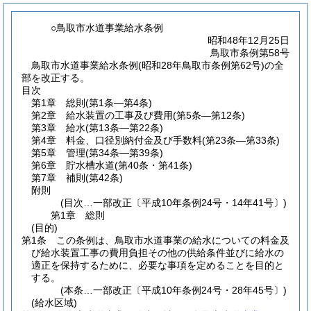
○鳥取市水道事業給水条例
昭和48年12月25日
鳥取市条例第58号
鳥取市水道事業給水条例(昭和28年鳥取市条例第62号)の全
部を改正する。
目次
第1章
総則
(第1条―第4条)
第2章
給水装置の工事及び費用
(第5条―第12条)
第3章
給水
(第13条―第22条)
第4章
料金、口径別納付金及び手数料
(第23条―第33条)
第5章
管理
(第34条―第39条)
第6章
貯水槽水道
(第40条・第41条)
第7章
補則
(第42条)
附則
(目次…一部改正〔平成10年条例24号・14年41号〕)
第1章
総則
(目的)
第1条
この条例は、鳥取市水道事業の給水についての料金及
び給水装置工事の費用負担その他の供給条件並びに給水の
適正を保持するために、必要な事項を定めることを目的と
する。
(本条…一部改正〔平成10年条例24号・28年45号〕)
(給水区域)