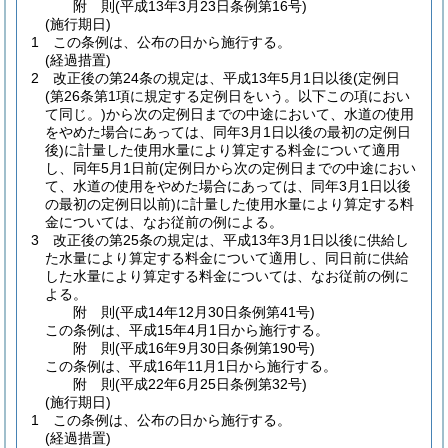
附
則
(平成13年3月23日
条例第16号)
(施行期日)
1
この条例は、公布の日から施行する。
(経過措置)
2
改正後の第24条の規定は、平成13年5月1日以後
(定例日
(第26条第1項に規定する定例日をいう。以下この項におい
て同じ。)
から次の定例日までの中途において、水道の使用
をやめた場合にあっては、同年3月1日以後の最初の定例日
後)
に計量した使用水量により算定する料金について適用
し、同年5月1日前
(定例日から次の定例日までの中途におい
て、水道の使用をやめた場合にあっては、同年3月1日以後
の最初の定例日以前)
に計量した使用水量により算定する料
金については、なお従前の例による。
3
改正後の第25条の規定は、平成13年3月1日以後に供給し
た水量により算定する料金について適用し、同日前に供給
した水量により算定する料金については、なお従前の例に
よる。
附
則
(平成14年12月30日
条例第41号)
この条例は、平成15年4月1日から施行する。
附
則
(平成16年9月30日
条例第190号)
この条例は、平成16年11月1日から施行する。
附
則
(平成22年6月25日
条例第32号)
(施行期日)
1
この条例は、公布の日から施行する。
(経過措置)