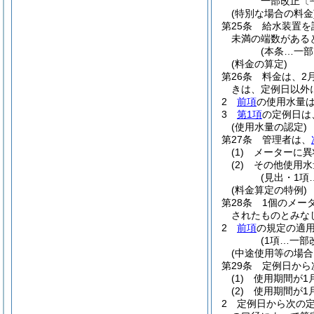
一部改正〔平
(特別な場合の料金
第25条
給水装置を
未満の端数がある
(本条…一部
(料金の算定)
第26条
料金は、2
きは、定例日以外
2
前項
の使用水量
3
第1項
の定例日は
(使用水量の認定)
第27条
管理者は、
(1)
メーターに異
(2)
その他使用水
(見出・1項
(料金算定の特例)
第28条
1個のメー
されたものとみな
2
前項
の規定の適
(1項…一部
(中途使用等の場合
第29条
定例日から
(1)
使用期間が1
(2)
使用期間が1
2
定例日から次の