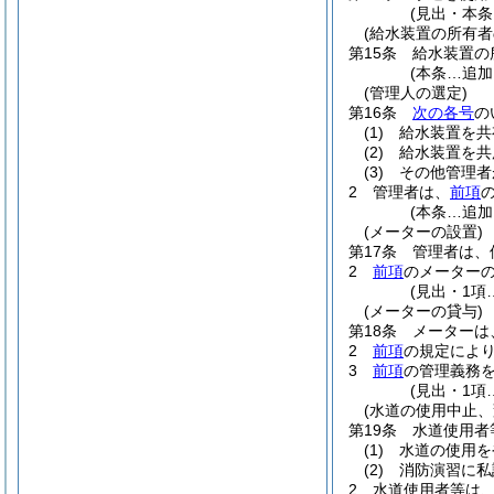
(見出・本条
(給水装置の所有者
第15条
給水装置の
(本条…追加
(管理人の選定)
第16条
次の各号
の
(1)
給水装置を共
(2)
給水装置を共
(3)
その他管理者
2
管理者は、
前項
(本条…追加
(メーターの設置)
第17条
管理者は、
2
前項
のメーター
(見出・1項
(メーターの貸与)
第18条
メーターは
2
前項
の規定によ
3
前項
の管理義務
(見出・1項
(水道の使用中止、
第19条
水道使用者
(1)
水道の使用を
(2)
消防演習に私
2
水道使用者等は