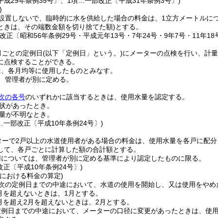
成29年条例35号〕、1項…一部改正〔平成31年条例3号〕)
)
設置しないで、臨時的に水を供給した場合の料金は、1立方メートルにつき
ときは、その端数金額を切り捨てた額)
とする。
改正〔昭和56年条例29号・平成元年13号・7年24号・9年7号・11年18号・
月ごとの定例日
(以下「定例日」という。)
にメーターの点検を行い、計量
に点検することができる。
は、各月均等に使用したものとみなす。
、管理者が別に定める。
次の各号
のいずれかに該当するときは、使用水量を認定する。
状があったとき。
量が不明なとき。
…一部改正〔平成10年条例24号〕)
ターで2戸以上の水道使用者がある場合の料金は、使用水量を各戸に配分
して、各戸ごとに計算した額の合計額とする。
用については、管理者が別に定める基準により認定したものに限る。
改正〔平成10年条例24号〕)
における料金の算定)
次の定例日までの中途において、水道の使用を開始し、又は使用をやめ
月を超えないときは、1月とする。
月を超え2月を超えないときは、2月とする。
定例日までの中途において、メーターの口径に変更があったときは、使