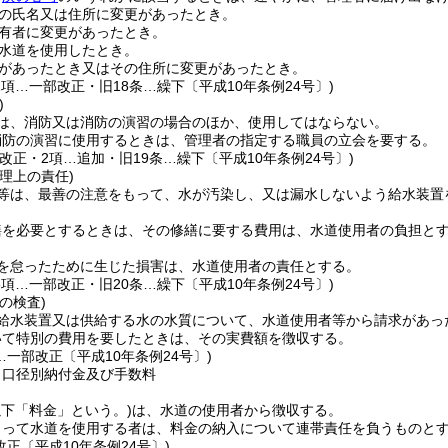
の氏名又は住所に変更があったとき。
有者に変更があったとき。
水道を使用したとき。
があったとき又はその住所に変更があったとき。
2項…一部改正・旧18条…繰下〔平成10年条例24号〕)
)
は、消防又は消防の演習の場合のほか、使用してはならない。
消防の演習に使用するときは、管理者の指定する職員の立会を要する。
改正・2項…追加・旧19条…繰下〔平成10年条例24号〕)
理上の責任)
等は、最善の注意をもって、水が汚染し、又は漏水しないよう給水装置
繕を必要とするときは、その修繕に要する費用は、水道使用者の負担と
を怠ったために生じた損害は、水道使用者の責任とする。
3項…一部改正・旧20条…繰下〔平成10年条例24号〕)
の検査)
給水装置又は供給する水の水質について、水道使用者等から請求があっ
いて特別の費用を要したときは、その実費額を徴収する。
…一部改正〔平成10年条例24号〕)
、口径別納付金及び手数料
以下「料金」という。)
は、水道の使用者から徴収する。
よって水道を使用する者は、料金の納入について連帯責任を負うものと
改正〔平成10年条例24号〕)