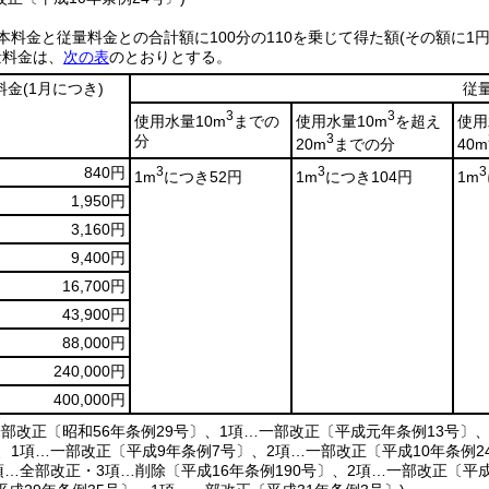
本料金と従量料金との合計額に100分の110を乗じて得た額
(その額に1
量料金は、
次の表
のとおりとする。
料金
(1月につき)
従
3
3
使用水量10m
までの
使用水量10m
を超え
使用
分
3
20m
までの分
40m
840円
3
3
3
1m
につき52円
1m
につき104円
1m
1,950円
3,160円
9,400円
16,700円
43,900円
88,000円
240,000円
400,000円
一部改正〔昭和56年条例29号〕、1項…一部改正〔平成元年条例13号〕
、1項…一部改正〔平成9年条例7号〕、2項…一部改正〔平成10年条例24
項…全部改正・3項…削除〔平成16年条例190号〕、2項…一部改正〔平成