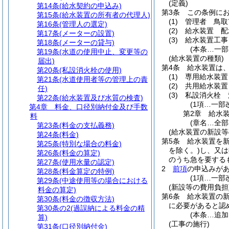
(定義)
第14条
(給水契約の申込み)
第3条
この条例に
第15条
(給水装置の所有者の代理人)
(1)
管理者 鳥取
第16条
(管理人の選定)
(2)
給水装置 配
第17条
(メーターの設置)
(3)
給水装置工事
第18条
(メーターの貸与)
(本条…一部
第19条
(水道の使用中止、変更等の
(給水装置の種類)
届出)
第4条
給水装置は、
第20条
(私設消火栓の使用)
(1)
専用給水装置
第21条
(水道使用者等の管理上の責
(2)
共用給水装置
任)
(3)
私設消火栓 
第22条
(給水装置及び水質の検査)
(1項…一部
第4章
料金、口径別納付金及び手数
第2章
給水
料
(章名…全部
第23条
(料金の支払義務)
(給水装置の新設等
第24条
(料金)
第5条
給水装置を
第25条
(特別な場合の料金)
を除く。)
し、又は
第26条
(料金の算定)
のうち急を要する
第27条
(使用水量の認定)
2
前項
の申込みが
第28条
(料金算定の特例)
(1項…一部
第29条
(中途使用等の場合における
(新設等の費用負担
料金の算定)
第6条
給水装置の
第30条
(料金の徴収方法)
に必要があると認
第30条の2
(過誤納による料金の精
(本条…追加
算)
(工事の施行)
第31条
(口径別納付金)