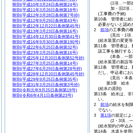
(1項…一
附則
(平成10年3月24日条例第24号)
加・旧2項…
附則
(平成11年3月26日条例第18号)
(工事費の予納)
附則
(平成12年3月28日条例第7号抄)
第10条
管理者に給
附則
(平成12年9月29日条例第43号)
必要がないと認め
附則
(平成12年12月22日条例第45号)
2
前項
の工事費の
附則
(平成13年3月23日条例第16号)
(見出・1項
附則
(平成14年12月30日条例第41号)
(給水装置の変更等
附則
(平成16年9月30日条例第190号)
第11条
管理者は、
附則
(平成22年6月25日条例第32号)
該工事を施行する
附則
(平成23年3月25日条例第16号)
(本条…一部
附則
(平成25年12月20日条例第52号抄)
(給水装置の新設等
附則
(平成27年3月25日条例第14号)
第12条
管理者は、
附則
(平成27年6月29日条例第28号抄)
だし、申込者にお
附則
(平成28年12月20日条例第45号抄)
(見出・本条
附則
(平成29年9月25日条例第35号)
第3章
給水
附則
(平成31年3月25日条例第3号抄)
(給水の原則)
附則
(令和元年9月25日条例第19号)
第13条
給水は、非
附則
(令和6年4月1日条例第23号)
い。
2
前項
の給水を制
でない。
3
第1項
の規定によ
(2・3項…
(給水契約の申込み
第14条
水道を使用