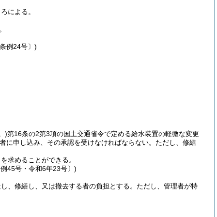
ころによる。
。
条例24号〕)
。)
第16条の2第3項の国土交通省令で定める給水装置の軽微な変更
者に申し込み、その承認を受けなければならない。
ただし、修繕
出を求めることができる。
45号・令和6年23号〕)
造し、修繕し、又は撤去する者の負担とする。
ただし、管理者が特
。