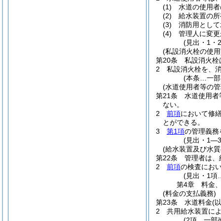
(1)
水道の使用者
(2)
給水装置の所
(3)
消防用として
(4)
管理人に変更
(見出・1・
(私設消火栓の使用
第20条
私設消火栓
2
私設消火栓を、
(本条…一部
(水道使用者等の管
第21条
水道使用者
ない。
2
前項
において修
とができる。
3
第1項
の管理義務
(見出・1―
(給水装置及び水質
第22条
管理者は、
2
前項
の検査にお
(見出・1項
第4章
料金
(料金の支払義務)
第23条
水道料金
(
2
共用給水装置に
(2項…一部