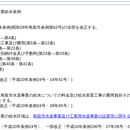
事業給水条例
条例(昭和28年鳥取市条例第62号)の全部を改正する。
条―第4条)
の工事及び費用
(第5条―第12条)
3条―第22条)
径別納付金及び手数料
(第23条―第33条)
4条―第39条)
道
(第40条・第41条)
条)
改正〔平成10年条例24号・14年41号〕)
、鳥取市水道事業の給水についての料金及び給水装置工事の費用負担そ
とする。
改正〔平成10年条例24号・28年45号〕)
事業の給水区域は、
鳥取市水道事業及び工業用水道事業の設置等に関す
〔平成10年条例24号〕、一部改正〔平成16年条例190号・27年28号・2