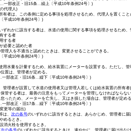
…一部改正・旧15条…繰上〔平成10年条例24号〕)
の代理人)
所有者は、この条例に定める事項を処理させるため、代理人を置くこと
〔平成10年条例24号〕)
いずれかに該当する者は、水道の使用に関する事項を処理させるため、
有する者
用する者
が必要と認めた者
の管理人を不適当と認めたときは、変更させることができる。
〔平成10年条例24号〕)
使用水量を計量するため、給水装置にメーターを設置する。
ただし、管
の位置は、管理者が定める。
…一部改正・旧16条…繰下〔平成10年条例24号〕)
、管理者が設置して水道の使用者又は管理人若しくは給水装置の所有者
り保管する者は、最善の注意をもってメーターを管理しなければならな
を怠ったため、メーターを亡失し、又はき損した場合は、管理者が定め
…一部改正・旧17条…繰下〔平成10年条例24号〕)
変更等の届出)
等は、
次の各号
のいずれかに該当するときは、あらかじめ、管理者に届
やめるとき。
設消火栓を使用するとき。
、
次の各号
のいずれかに該当するときは、速やかに、管理者に届け出な