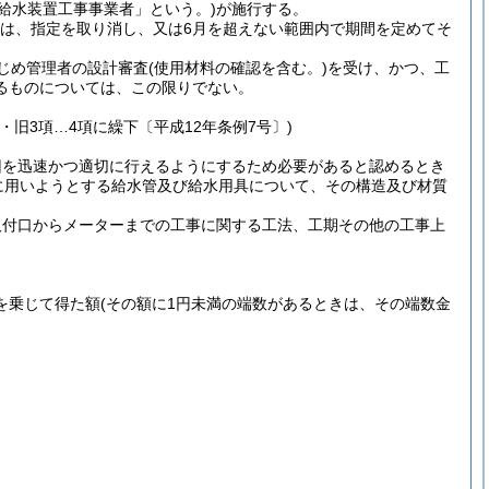
定給水装置工事事業者」という。)
が施行する。
きは、指定を取り消し、又は6月を超えない範囲内で期間を定めてそ
じめ管理者の設計審査
(使用材料の確認を含む。)
を受け、かつ、工
るものについては、この限りでない。
・旧3項…4項に繰下〔平成12年条例7号〕)
旧を迅速かつ適切に行えるようにするため必要があると認めるとき
に用いようとする給水管及び給水用具について、その構造及び材質
取付口からメーターまでの工事に関する工法、工期その他の工事上
を乗じて得た額
(その額に1円未満の端数があるときは、その端数金