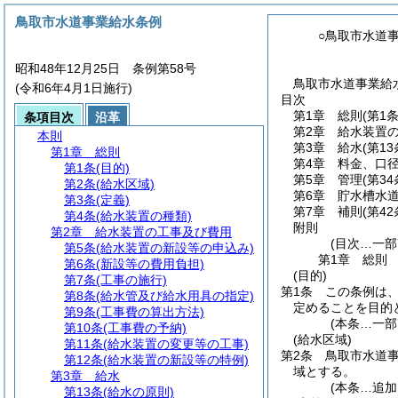
鳥取市水道事業給水条例
○鳥取市水道
昭和48年12月25日 条例第58号
鳥取市水道事業給水
(令和6年4月1日施行)
目次
第1章
総則
(第1
条項目次
沿革
第2章
給水装置
本則
第3章
給水
(第1
第1章
総則
第4章
料金、口
第1条
(目的)
第5章
管理
(第3
第2条
(給水区域)
第6章
貯水槽水
第3条
(定義)
第7章
補則
(第42
第4条
(給水装置の種類)
附則
第2章
給水装置の工事及び費用
(目次…一部
第5条
(給水装置の新設等の申込み)
第1章
総則
第6条
(新設等の費用負担)
(目的)
第7条
(工事の施行)
第1条
この条例は
第8条
(給水管及び給水用具の指定)
定めることを目的
第9条
(工事費の算出方法)
(本条…一部
第10条
(工事費の予納)
(給水区域)
第11条
(給水装置の変更等の工事)
第2条
鳥取市水道
第12条
(給水装置の新設等の特例)
域とする。
第3章
給水
(本条…追加
第13条
(給水の原則)