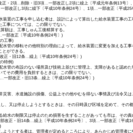
部改正・2項…削除・旧3項…一部改正し2項に繰上〔平成元年条例13号〕
一部改正し3項に繰下〔平成10年条例24号〕、1項…一部改正〔平成25年
水装置の工事を申し込む者は、設計によって算出した給水装置工事の工
た工事については、この限りでない。
概算額は、工事しゅん工後精算する。
…一部改正〔平成10年条例24号〕)
の工事)
配水管の移転その他特別の理由によって、給水装置に変更を加える工事
ことができる。
改正・旧12条…繰上〔平成10年条例24号〕)
の特例)
配水管の布設のない場所及び技術上並びに管理上、支障があると認めた
いてその費用を負担するときは、この限りでない。
…一部改正・旧13条…繰上〔平成10年条例24号〕)
常災害、水道施設の損傷、公益上その他やむを得ない事情及び法令又は
限し、又は停止しようとするときは、その日時及び区域を定めて、その
る給水の制限又は停止のため損害を生ずることがあっても市は、その責
一部改正・旧14条…繰上〔平成10年条例24号〕、3項…一部改正〔平成16
)
しようとする者は、管理者が定めるところにより、あらかじめ管理者に