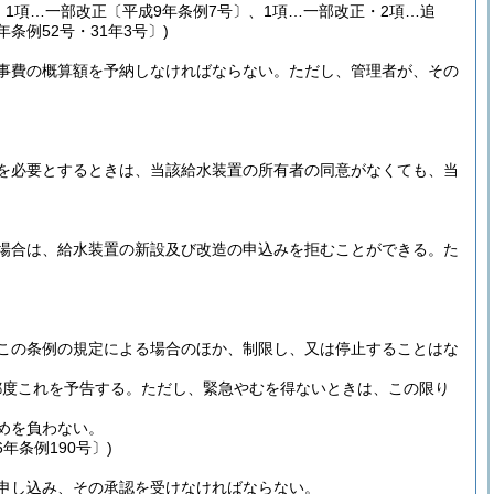
、1項…一部改正〔平成9年条例7号〕、1項…一部改正・2項…追
条例52号・31年3号〕)
事費の概算額を予納しなければならない。
ただし、管理者が、その
を必要とするときは、当該給水装置の所有者の同意がなくても、当
場合は、給水装置の新設及び改造の申込みを拒むことができる。
た
この条例の規定による場合のほか、制限し、又は停止することはな
都度これを予告する。
ただし、緊急やむを得ないときは、この限り
めを負わない。
年条例190号〕)
申し込み、その承認を受けなければならない。