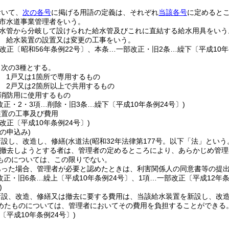
おいて、
次の各号
に掲げる用語の定義は、それぞれ
当該各号
に定めると
市水道事業管理者をいう。
水管から分岐して設けられた給水管及びこれに直結する給水用具をいう
 給水装置の設置又は変更の工事をいう。
改正〔昭和56年条例22号〕、本条…一部改正・旧2条…繰下〔平成10年
次の3種とする。
 1戸又は1箇所で専用するもの
 2戸又は2箇所以上で共用するもの
消防用に使用するもの
改正・2・3項…削除・旧3条…繰下〔平成10年条例24号〕)
装置の工事及び費用
改正〔平成10年条例24号〕)
の申込み)
新設し、改造し、修繕
(水道法
(昭和32年法律第177号。以下「法」という
撤去しようとする者は、管理者の定めるところにより、あらかじめ管理
ものについては、この限りでない。
あった場合、管理者が必要と認めたときは、利害関係人の同意書等の提
改正・旧6条…繰上〔平成10年条例24号〕、1項…一部改正〔平成12年条例
)
新設、改造、修繕又は撤去に要する費用は、当該給水装置を新設し、改
めたものについては、管理者においてその費用を負担することができる
〔平成10年条例24号〕)