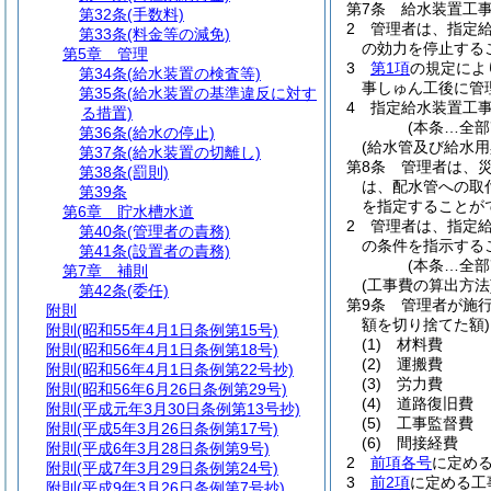
第7条
給水装置工事
第32条
(手数料)
2
管理者は、指定給
第33条
(料金等の減免)
の効力を停止する
第5章
管理
3
第1項
の規定によ
第34条
(給水装置の検査等)
事しゅん工後に管
第35条
(給水装置の基準違反に対す
4
指定給水装置工
る措置)
(本条…全部
第36条
(給水の停止)
(給水管及び給水用
第37条
(給水装置の切離し)
第8条
管理者は、
第38条
(罰則)
は、配水管への取
第39条
を指定することが
第6章
貯水槽水道
2
管理者は、指定
第40条
(管理者の責務)
の条件を指示する
第41条
(設置者の責務)
(本条…全部
第7章
補則
(工事費の算出方法
第42条
(委任)
第9条
管理者が施行
附則
額を切り捨てた額)
附則
(昭和55年4月1日条例第15号)
(1)
材料費
附則
(昭和56年4月1日条例第18号)
(2)
運搬費
附則
(昭和56年4月1日条例第22号抄)
(3)
労力費
附則
(昭和56年6月26日条例第29号)
(4)
道路復旧費
附則
(平成元年3月30日条例第13号抄)
(5)
工事監督費
附則
(平成5年3月26日条例第17号)
(6)
間接経費
附則
(平成6年3月28日条例第9号)
2
前項各号
に定め
附則
(平成7年3月29日条例第24号)
3
前2項
に定める工
附則
(平成9年3月26日条例第7号抄)