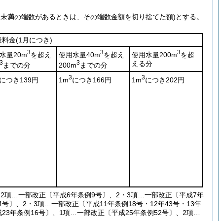
円未満の端数があるときは、その端数金額を切り捨てた額)
とする。
量料金
(1月につき)
3
3
3
水量20m
を超え
使用水量40m
を超え
使用水量200m
を超
3
3
える分
までの分
200m
までの分
3
3
につき139円
1m
につき166円
1m
につき202円
、2項…一部改正〔平成6年条例9号〕、2・3項…一部改正〔平成7年
号〕、2・3項…一部改正〔平成11年条例18号・12年43号・13年
23年条例16号〕、1項…一部改正〔平成25年条例52号〕、2項…