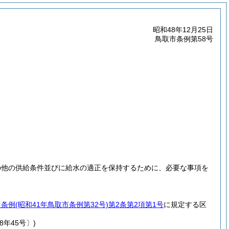
昭和48年12月25日
鳥取市条例第58号
の他の供給条件並びに給水の適正を保持するために、必要な事項を
る条例
(昭和41年鳥取市条例第32号)
第2条第2項第1号
に規定する区
8年45号〕)