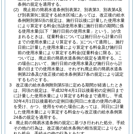
条例の規定を適用する。
(2)
廃止前の簡易水道条例別表第2、別表第3、別表第4及
び別表第9に規定する給水区域にあっては、改正後の給水
条例附則第5項の規定は、施行日以後に計量した使用水量
により算定する料金
(当該使用水量に施行日前の期間に係
る使用水量
(以下「施行日前の使用水量」という。)
が含
まれるときは、従量料金については施行日から計量の日
までの使用水量により算定する。)
について適用し、施行
日前に計量した使用水量により算定する料金及び施行日
前の使用水量により算定する料金
(従量料金に限る。)
に
ついては、廃止前の簡易水道条例の規定を適用する。
こ
の場合において、施行日前の使用水量及び施行日から計
量の日までの使用水量は、それぞれ廃止前の簡易水道条
例第22条及び改正後の給水条例第27条の規定により認定
するものとする。
3
改正後の給水条例附則第5項に定める期間が経過したとき
は、同項の規定は、平成32年4月1日以後最初の定例日まで
に計量した使用水量により算定する料金まで適用し、平成
32年4月1日以後最初の定例日後
(同日に水道の使用の承認
を受け、かつ、使用をやめた場合にあっては、同日)
に計量
した使用水量により算定する料金から改正後の給水条例第
24条の規定を適用する。
4
廃止前の簡易水道条例の規定に基づき行われた処分、手続
その他の行為は、改正後の給水条例の相当規定によりなさ
れた処分、手続その他の行為とみなす。