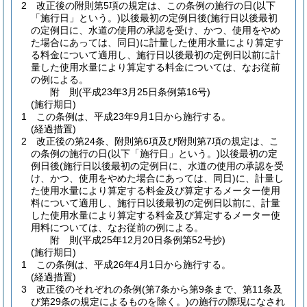
2
改正後の附則第5項の規定は、この条例の施行の日
(以下
「施行日」という。)
以後最初の定例日後
(施行日以後最初
の定例日に、水道の使用の承認を受け、かつ、使用をやめ
た場合にあっては、同日)
に計量した使用水量により算定す
る料金について適用し、施行日以後最初の定例日以前に計
量した使用水量により算定する料金については、なお従前
の例による。
附
則
(平成23年3月25日
条例第16号)
(施行期日)
1
この条例は、平成23年9月1日から施行する。
(経過措置)
2
改正後の第24条、附則第6項及び附則第7項の規定は、こ
の条例の施行の日
(以下「施行日」という。)
以後最初の定
例日後
(施行日以後最初の定例日に、水道の使用の承認を受
け、かつ、使用をやめた場合にあっては、同日)
に、計量し
た使用水量により算定する料金及び算定するメーター使用
料について適用し、施行日以後最初の定例日以前に、計量
した使用水量により算定する料金及び算定するメーター使
用料については、なお従前の例による。
附
則
(平成25年12月20日
条例第52号抄)
(施行期日)
1
この条例は、平成26年4月1日から施行する。
(経過措置)
3
改正後のそれぞれの条例
(第7条から第9条まで、第11条及
び第29条の規定によるものを除く。)
の施行の際現になされ