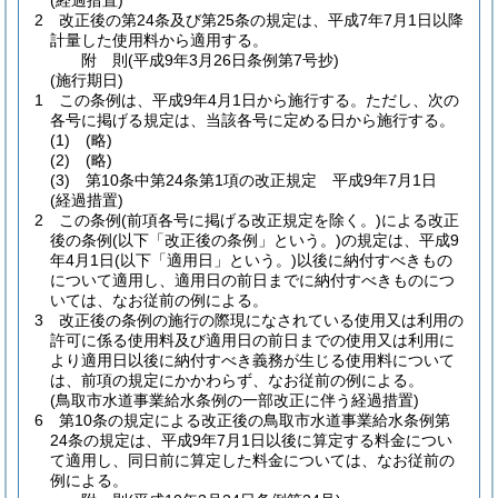
(経過措置)
2
改正後の第24条及び第25条の規定は、平成7年7月1日以降
計量した使用料から適用する。
附
則
(平成9年3月26日
条例第7号抄)
(施行期日)
1
この条例は、平成9年4月1日から施行する。
ただし、次の
各号に掲げる規定は、当該各号に定める日から施行する。
(1)
(略)
(2)
(略)
(3)
第10条中第24条第1項の改正規定 平成9年7月1日
(経過措置)
2
この条例
(前項各号に掲げる改正規定を除く。)
による改正
後の条例
(以下「改正後の条例」という。)
の規定は、平成9
年4月1日
(以下「適用日」という。)
以後に納付すべきもの
について適用し、適用日の前日までに納付すべきものにつ
いては、なお従前の例による。
3
改正後の条例の施行の際現になされている使用又は利用の
許可に係る使用料及び適用日の前日までの使用又は利用に
より適用日以後に納付すべき義務が生じる使用料について
は、前項の規定にかかわらず、なお従前の例による。
(鳥取市水道事業給水条例の一部改正に伴う経過措置)
6
第10条の規定による改正後の鳥取市水道事業給水条例第
24条の規定は、平成9年7月1日以後に算定する料金につい
て適用し、同日前に算定した料金については、なお従前の
例による。