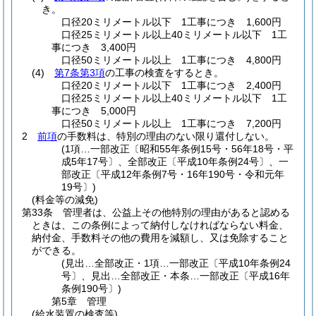
き。
口径20ミリメートル以下 1工事につき 1,600円
口径25ミリメートル以上40ミリメートル以下 1工
事につき 3,400円
口径50ミリメートル以上 1工事につき 4,800円
(4)
第7条第3項
の工事の検査をするとき。
口径20ミリメートル以下 1工事につき 2,400円
口径25ミリメートル以上40ミリメートル以下 1工
事につき 5,000円
口径50ミリメートル以上 1工事につき 7,200円
2
前項
の手数料は、特別の理由のない限り還付しない。
(1項…一部改正〔昭和55年条例15号・56年18号・平
成5年17号〕、全部改正〔平成10年条例24号〕、一
部改正〔平成12年条例7号・16年190号・令和元年
19号〕)
(料金等の減免)
第33条
管理者は、公益上その他特別の理由があると認める
ときは、この条例によって納付しなければならない料金、
納付金、手数料その他の費用を減額し、又は免除すること
ができる。
(見出…全部改正・1項…一部改正〔平成10年条例24
号〕、見出…全部改正・本条…一部改正〔平成16年
条例190号〕)
第5章
管理
(給水装置の検査等)