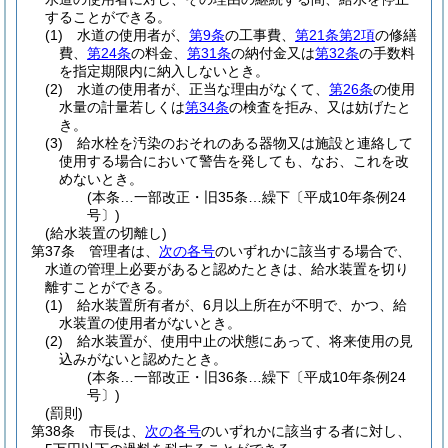
することができる。
(1)
水道の使用者が、
第9条
の工事費、
第21条第2項
の修繕
費、
第24条
の料金、
第31条
の納付金又は
第32条
の手数料
を指定期限内に納入しないとき。
(2)
水道の使用者が、正当な理由がなくて、
第26条
の使用
水量の計量若しくは
第34条
の検査を拒み、又は妨げたと
き。
(3)
給水栓を汚染のおそれのある器物又は施設と連絡して
使用する場合において警告を発しても、なお、これを改
めないとき。
(本条…一部改正・旧35条…繰下〔平成10年条例24
号〕)
(給水装置の切離し)
第37条
管理者は、
次の各号
のいずれかに該当する場合で、
水道の管理上必要があると認めたときは、給水装置を切り
離すことができる。
(1)
給水装置所有者が、6月以上所在が不明で、かつ、給
水装置の使用者がないとき。
(2)
給水装置が、使用中止の状態にあって、将来使用の見
込みがないと認めたとき。
(本条…一部改正・旧36条…繰下〔平成10年条例24
号〕)
(罰則)
第38条
市長は、
次の各号
のいずれかに該当する者に対し、