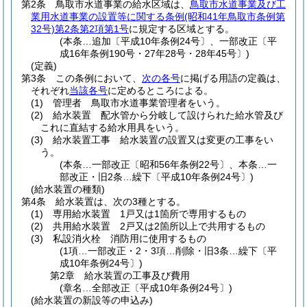
第2条
鳥取市水道事業の給水区域は、
鳥取市水道事業及び工
業用水道事業の設置等に関する条例
(昭和41年鳥取市条例第
32号)
第2条第2項第1号
に規定する区域とする。
(本条…追加〔平成10年条例24号〕、一部改正〔平
成16年条例190号・27年28号・28年45号〕)
(定義)
第3条
この条例において、
次の各号
に掲げる用語の定義は、
それぞれ
当該各号
に定めるところによる。
(1)
管理者 鳥取市水道事業管理者をいう。
(2)
給水装置 配水管から分岐して設けられた給水管及び
これに直結する給水用具をいう。
(3)
給水装置工事 給水装置の設置又は変更の工事をい
う。
(本条…一部改正〔昭和56年条例22号〕、本条…一
部改正・旧2条…繰下〔平成10年条例24号〕)
(給水装置の種類)
第4条
給水装置は、次の3種とする。
(1)
専用給水装置 1戸又は1箇所で専用するもの
(2)
共用給水装置 2戸又は2箇所以上で共用するもの
(3)
私設消火栓 消防用に使用するもの
(1項…一部改正・2・3項…削除・旧3条…繰下〔平
成10年条例24号〕)
第2章
給水装置の工事及び費用
(章名…全部改正〔平成10年条例24号〕)
(給水装置の新設等の申込み)