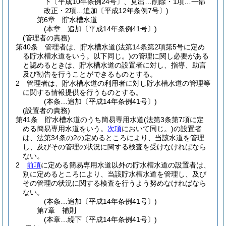
下〔平成10年条例24号〕、見出…削除・1項…一部
改正・2項…追加〔平成12年条例7号〕)
第6章
貯水槽水道
(本章…追加〔平成14年条例41号〕)
(管理者の責務)
第40条
管理者は、貯水槽水道
(法第14条第2項第5号に定め
る貯水槽水道をいう。以下同じ。)
の管理に関し必要がある
と認めるときは、貯水槽水道の設置者に対し、指導、助言
及び勧告を行うことができるものとする。
2
管理者は、貯水槽水道の利用者に対し貯水槽水道の管理等
に関する情報提供を行うものとする。
(本条…追加〔平成14年条例41号〕)
(設置者の責務)
第41条
貯水槽水道のうち簡易専用水道
(法第3条第7項に定
める簡易専用水道をいう。
次項
において同じ。)
の設置者
は、法第34条の2の定めるところにより、当該水道を管理
し、及びその管理の状況に関する検査を受けなければなら
ない。
2
前項
に定める簡易専用水道以外の貯水槽水道の設置者は、
別に定めるところにより、当該貯水槽水道を管理し、及び
その管理の状況に関する検査を行うよう努めなければなら
ない。
(本条…追加〔平成14年条例41号〕)
第7章
補則
(本章…繰下〔平成14年条例41号〕)