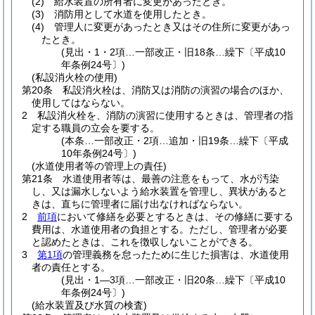
(2)
給水装置の所有者に変更があったとき。
(3)
消防用として水道を使用したとき。
(4)
管理人に変更があったとき又はその住所に変更があっ
たとき。
(見出・1・2項…一部改正・旧18条…繰下〔平成10
年条例24号〕)
(私設消火栓の使用)
第20条
私設消火栓は、消防又は消防の演習の場合のほか、
使用してはならない。
2
私設消火栓を、消防の演習に使用するときは、管理者の指
定する職員の立会を要する。
(本条…一部改正・2項…追加・旧19条…繰下〔平成
10年条例24号〕)
(水道使用者等の管理上の責任)
第21条
水道使用者等は、最善の注意をもって、水が汚染
し、又は漏水しないよう給水装置を管理し、異状があると
きは、直ちに管理者に届け出なければならない。
2
前項
において修繕を必要とするときは、その修繕に要する
費用は、水道使用者の負担とする。
ただし、管理者が必要
と認めたときは、これを徴収しないことができる。
3
第1項
の管理義務を怠ったために生じた損害は、水道使用
者の責任とする。
(見出・1―3項…一部改正・旧20条…繰下〔平成10
年条例24号〕)
(給水装置及び水質の検査)