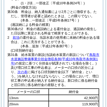
(1・2項…一部改正〔平成10年条例24号〕)
(料金の徴収方法)
第30条
料金は、納入通知書により2月ごとに徴収する。
た
だし、管理者が必要と認めたときは、この限りでない。
(本条…一部改正〔平成5年条例17号〕)
(過誤納による料金の精算)
第30条の2
料金の過誤納による還付金は、過誤納の発生し
た日以降に算定される料金で精算することができる。
2
前項
の還付金は、当該水道の使用者に未納の料金がある場
合は、これに充当することができる。
(本条…追加〔平成12年条例7号〕)
(口径別納付金)
第31条
給水装置の新設
(当該給水装置の新設について
鳥取市
水道施設整備事業分担金徴収条例
(平成10年鳥取市条例第1
号)
の規定に基づく分担金が賦課されている場合を除く。)
及び増口径工事の申込者は、メーターの口径の区分によ
り、
次の表
に掲げる口径別納付金
(以下「納付金」とい
う。)
を納入しなければならない。
この場合において、増口
径工事の申込者が納入する納付金は、新口径に係る納付金
と旧口径に係る納付金の差額とする。
メーターの口径
納付金
13mm
42,900円
20mm
119,900円