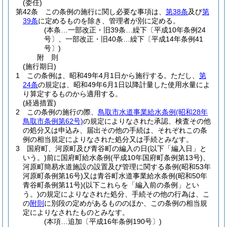
(委任)
第42条
この条例の施行に関し必要な事項は、
第38条
及び
第
39条
に定めるものを除き、管理者が別に定める。
(本条…一部改正・旧39条…繰下〔平成10年条例24
号〕、一部改正・旧40条…繰下〔平成14年条例41
号〕)
附
則
(施行期日)
1
この条例は、昭和49年4月1日から施行する。
ただし、
第
24条
の規定は、昭和49年6月1日以降計量した使用水量によ
り算定するものから適用する。
(経過措置)
2
この条例の施行の際、
鳥取市水道事業給水条例
(昭和28年
鳥取市条例第62号)
の規定によりなされた承認、検査その他
の処分又は申込み、届出その他の手続は、それぞれこの条
例の相当規定によりなされた処分又は手続とみなす。
3
国府町、河原町及び青谷町の編入の日
(以下「編入日」と
いう。)
前に国府町給水条例
(平成10年国府町条例第13号)
、
河原町簡易水道施設の設置及び管理に関する条例
(昭和53年
河原町条例第16号)
又は青谷町水道事業給水条例
(昭和50年
青谷町条例第11号)
(以下これらを「編入前の条例」とい
う。)
の規定によりなされた処分、手続その他の行為は、こ
の
附則
に別段の定めがあるもののほか、この条例の相当規
定によりなされたものとみなす。
(本項…追加〔平成16年条例190号〕)