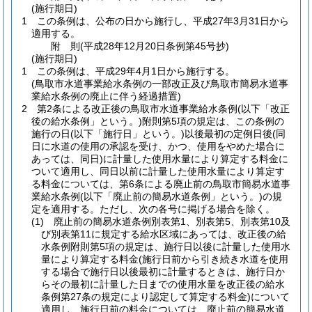
(施行期日)
1
この条例は、公布の日から施行し、平成27年3月31日から
適用する。
附
則
(平成28年12月20日
条例第45号抄)
(施行期日)
1
この条例は、平成29年4月1日から施行する。
(鳥取市水道事業給水条例の一部改正及び鳥取市簡易水道事
業給水条例の廃止に伴う経過措置)
2
第2条による改正後の鳥取市水道事業給水条例
(以下「改正
後の給水条例」という。)
附則第5項の規定は、この条例の
施行の日
(以下「施行日」という。)
以後最初の定例日後
(同
日に水道の使用の承認を受け、かつ、使用をやめた場合に
あっては、同日)
に計量した使用水量により算定する料金に
ついて適用し、同日以前に計量した使用水量により算定す
る料金については、第6条による廃止前の鳥取市簡易水道事
業給水条例
(以下「廃止前の簡易水道条例」という。)
の規
定を適用する。
ただし、次の各号に掲げる場合を除く。
(1)
廃止前の簡易水道条例別表第1、別表第5、別表第10及
び別表第11に規定する給水区域にあっては、改正後の給
水条例附則第5項の規定は、施行日以後に計量した使用水
量により算定する料金
(施行日前から引き続き水道を使用
する場合で施行日以後最初に計量するときは、施行日か
らその最初に計量した日までの使用水量を改正後の給水
条例第27条の規定により認定して算定する料金)
について
適用し、施行日前の料金については、廃止前の簡易水道