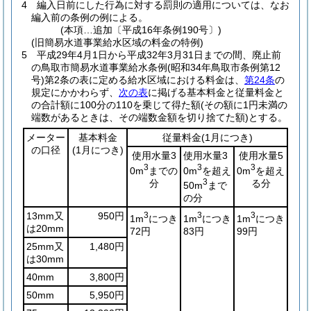
4
編入日前にした行為に対する罰則の適用については、なお
編入前の条例の例による。
(本項…追加〔平成16年条例190号〕)
(旧簡易水道事業給水区域の料金の特例)
5
平成29年4月1日から平成32年3月31日までの間、廃止前
の鳥取市簡易水道事業給水条例
(昭和34年鳥取市条例第12
号)
第2条の表に定める給水区域における料金は、
第24条
の
規定にかかわらず、
次の表
に掲げる基本料金と従量料金と
の合計額に100分の110を乗じて得た額
(その額に1円未満の
端数があるときは、その端数金額を切り捨てた額)
とする。
メーター
基本料金
従量料金
(1月につき)
の口径
(1月につき)
使用水量3
使用水量3
使用水量5
3
3
3
0m
までの
0m
を超え
0m
を超え
分
3
る分
50m
まで
の分
13mm又
950円
3
3
3
1m
につき
1m
につき
1m
につき
は20mm
72円
83円
99円
25mm又
1,480円
は30mm
40mm
3,800円
50mm
5,950円