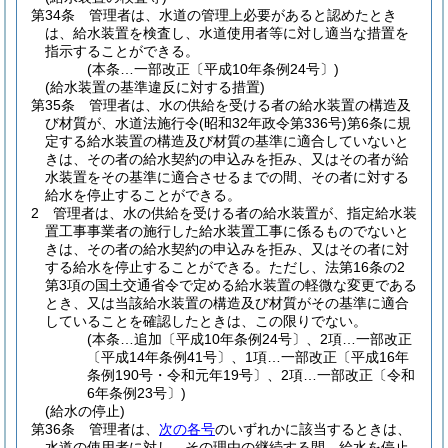
第34条
管理者は、水道の管理上必要があると認めたとき
は、給水装置を検査し、水道使用者等に対し適当な措置を
指示することができる。
(本条…一部改正〔平成10年条例24号〕)
(給水装置の基準違反に対する措置)
第35条
管理者は、水の供給を受ける者の給水装置の構造及
び材質が、水道法施行令
(昭和32年政令第336号)
第6条に規
定する給水装置の構造及び材質の基準に適合していないと
きは、その者の給水契約の申込みを拒み、又はその者が給
水装置をその基準に適合させるまでの間、その者に対する
給水を停止することができる。
2
管理者は、水の供給を受ける者の給水装置が、指定給水装
置工事事業者の施行した給水装置工事に係るものでないと
きは、その者の給水契約の申込みを拒み、又はその者に対
する給水を停止することができる。
ただし、法第16条の2
第3項の国土交通省令で定める給水装置の軽微な変更である
とき、又は当該給水装置の構造及び材質がその基準に適合
していることを確認したときは、この限りでない。
(本条…追加〔平成10年条例24号〕、2項…一部改正
〔平成14年条例41号〕、1項…一部改正〔平成16年
条例190号・令和元年19号〕、2項…一部改正〔令和
6年条例23号〕)
(給水の停止)
第36条
管理者は、
次の各号
のいずれかに該当するときは、
水道の使用者に対し、その理由の継続する間、給水を停止