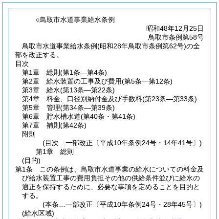
○鳥取市水道事業給水条例
昭和48年12月25日
鳥取市条例第58号
鳥取市水道事業給水条例(昭和28年鳥取市条例第62号)の全
部を改正する。
目次
第1章
総則
(第1条―第4条)
第2章
給水装置の工事及び費用
(第5条―第12条)
第3章
給水
(第13条―第22条)
第4章
料金、口径別納付金及び手数料
(第23条―第33条)
第5章
管理
(第34条―第39条)
第6章
貯水槽水道
(第40条・第41条)
第7章
補則
(第42条)
附則
(目次…一部改正〔平成10年条例24号・14年41号〕)
第1章
総則
(目的)
第1条
この条例は、鳥取市水道事業の給水についての料金及
び給水装置工事の費用負担その他の供給条件並びに給水の
適正を保持するために、必要な事項を定めることを目的と
する。
(本条…一部改正〔平成10年条例24号・28年45号〕)
(給水区域)