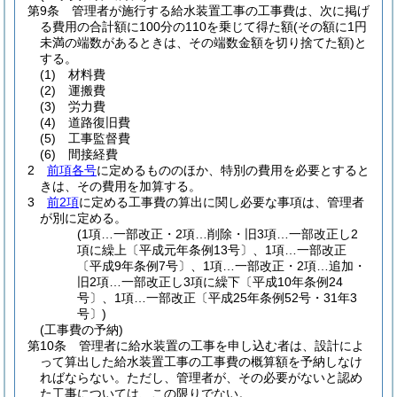
第9条
管理者が施行する給水装置工事の工事費は、次に掲げ
る費用の合計額に100分の110を乗じて得た額
(その額に1円
未満の端数があるときは、その端数金額を切り捨てた額)
と
する。
(1)
材料費
(2)
運搬費
(3)
労力費
(4)
道路復旧費
(5)
工事監督費
(6)
間接経費
2
前項各号
に定めるもののほか、特別の費用を必要とすると
きは、その費用を加算する。
3
前2項
に定める工事費の算出に関し必要な事項は、管理者
が別に定める。
(1項…一部改正・2項…削除・旧3項…一部改正し2
項に繰上〔平成元年条例13号〕、1項…一部改正
〔平成9年条例7号〕、1項…一部改正・2項…追加・
旧2項…一部改正し3項に繰下〔平成10年条例24
号〕、1項…一部改正〔平成25年条例52号・31年3
号〕)
(工事費の予納)
第10条
管理者に給水装置の工事を申し込む者は、設計によ
って算出した給水装置工事の工事費の概算額を予納しなけ
ればならない。
ただし、管理者が、その必要がないと認め
た工事については、この限りでない。