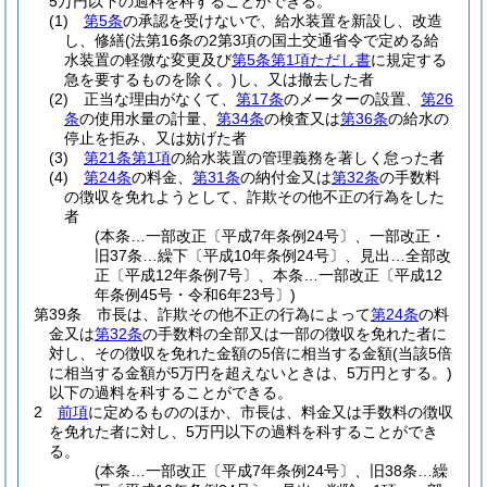
5万円以下の過料を科することができる。
(1)
第5条
の承認を受けないで、給水装置を新設し、改造
し、修繕
(法第16条の2第3項の国土交通省令で定める給
水装置の軽微な変更及び
第5条第1項ただし書
に規定する
急を要するものを除く。)
し、又は撤去した者
(2)
正当な理由がなくて、
第17条
のメーターの設置、
第26
条
の使用水量の計量、
第34条
の検査又は
第36条
の給水の
停止を拒み、又は妨げた者
(3)
第21条第1項
の給水装置の管理義務を著しく怠った者
(4)
第24条
の料金、
第31条
の納付金又は
第32条
の手数料
の徴収を免れようとして、詐欺その他不正の行為をした
者
(本条…一部改正〔平成7年条例24号〕、一部改正・
旧37条…繰下〔平成10年条例24号〕、見出…全部改
正〔平成12年条例7号〕、本条…一部改正〔平成12
年条例45号・令和6年23号〕)
第39条
市長は、詐欺その他不正の行為によって
第24条
の料
金又は
第32条
の手数料の全部又は一部の徴収を免れた者に
対し、その徴収を免れた金額の5倍に相当する金額
(当該5倍
に相当する金額が5万円を超えないときは、5万円とする。)
以下の過料を科することができる。
2
前項
に定めるもののほか、市長は、料金又は手数料の徴収
を免れた者に対し、5万円以下の過料を科することができ
る。
(本条…一部改正〔平成7年条例24号〕、旧38条…繰