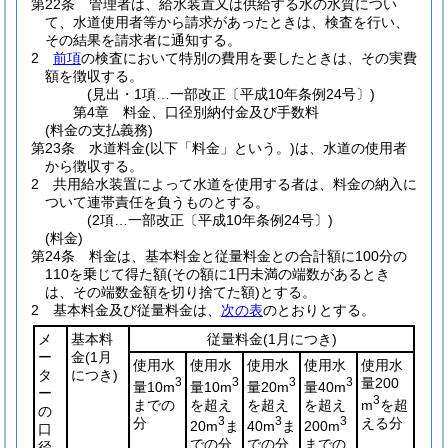
第22条
管理者は、給水装置又は供給する水の水質につい
て、水道使用者等から請求があったときは、検査を行い、
その結果を請求者に通知する。
2
前項
の検査において特別の費用を要したときは、その実費
額を徴収する。
(見出・1項…一部改正〔平成10年条例24号〕)
第4章
料金、口径別納付金及び手数料
(料金の支払義務)
第23条
水道料金
(以下「料金」という。)
は、水道の使用者
から徴収する。
2
共用給水装置によって水道を使用する者は、料金の納入に
ついて連帯責任を負うものとする。
(2項…一部改正〔平成10年条例24号〕)
(料金)
第24条
料金は、基本料金と従量料金との合計額に100分の
110を乗じて得た額
(その額に1円未満の端数があるとき
は、その端数金額を切り捨てた額)
とする。
2
基本料金及び従量料金は、
次の表
のとおりとする。
メ
基本料
従量料金
(1月につき)
ー
金
(1月
使用水
使用水
使用水
使用水
使用水
タ
につき)
3
3
3
3
量200
量10m
量10m
量20m
量40m
ー
3
までの
を超え
を超え
を超え
m
を超
の
分
3
3
3
える分
20m
ま
40m
ま
200m
口
での分
での分
までの
径