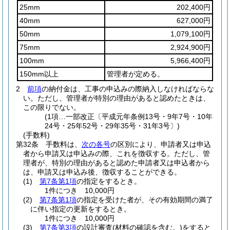
25mm
202,400円
40mm
627,000円
50mm
1,079,100円
75mm
2,924,900円
100mm
5,966,400円
150mm以上
管理者が定める。
2
前項
の納付金は、工事の申込みの際納入しなければならな
い。
ただし、管理者が特別の理由があると認めたときは、
この限りでない。
(1項…一部改正〔平成元年条例13号・9年7号・10年
24号・25年52号・29年35号・31年3号〕)
(手数料)
第32条
手数料は、
次の各号
の区別により、申請者又は申込
者から申請又は申込みの際、これを徴収する。
ただし、管
理者が、特別の理由があると認めた申請者又は申込者から
は、申請又は申込み後、徴収することができる。
(1)
第7条第1項
の指定をするとき。
1件につき 10,000円
(2)
第7条第1項
の指定を受けた者が、その有効期間の満了
に伴い指定の更新をするとき。
1件につき 10,000円
(3)
第7条第3項
の設計審査
(材料の確認を含む。)
をすると