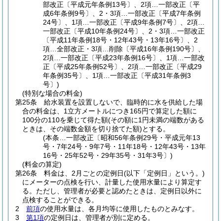
部改正〔平成元年条例13号〕、2項…一部改正〔平
成6年条例9号〕、2・3項…一部改正〔平成7年条例
24号〕、1項…一部改正〔平成9年条例7号〕、2項…
一部改正〔平成10年条例24号〕、2・3項…一部改正
〔平成11年条例18号・12年43号・13年16号〕、2
項…全部改正・3項…削除〔平成16年条例190号〕、
2項…一部改正〔平成23年条例16号〕、1項…一部改
正〔平成25年条例52号〕、2項…一部改正〔平成29
年条例35号〕、1項…一部改正〔平成31年条例3
号〕)
(特別な場合の料金)
第25条
給水装置を設置しないで、臨時的に水を供給した場
合の料金は、1立方メートルにつき165円で算定した額に
100分の110を乗じて得た額
(その額に1円未満の端数がある
ときは、その端数金額を切り捨てた額)
とする。
(本条…一部改正〔昭和56年条例29号・平成元年13
号・7年24号・9年7号・11年18号・12年43号・13年
16号・25年52号・29年35号・31年3号〕)
(料金の算定)
第26条
料金は、2月ごとの定例日
(以下「定例日」という。)
にメーターの点検を行い、計量した使用水量により算定す
る。
ただし、管理者が必要と認めたときは、定例日以外に
点検することができる。
2
前項
の使用水量は、各月均等に使用したものとみなす。
3
第1項
の定例日は、管理者が別に定める。