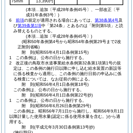
75mm
13,390円
(本項…追加〔平成28年条例45号〕、一部改正〔平
成31年条例3号〕)
6
前項
の規定が適用される場合にあっては、
第38条第4号
及
び
第39条第1項
中「第24条」とあるのは「附則第5項」と読
み替えるものとする。
(本項…追加〔平成28年条例45号〕)
(昭和50年条例第4号から昭和54年条例第29号まで2改
正附則省略)
附
則
(昭和55年4月1日
条例第15号)
1
この条例は、公布の日から施行する。
2
改正後の鳥取市水道事業給水条例第32条第1項第1号の規
定は、この条例の施行日以降に申し込む給水装置の新設等
に係る検査から適用し、この条例の施行日前の申込みに係
る検査については、なお従前の例による。
附
則
(昭和56年4月1日
条例第18号)
この条例は、公布の日から施行する。
附
則
(昭和56年4月1日
条例第22号抄)
1
この条例は、公布の日から施行する。
附
則
(昭和56年6月26日
条例第29号)
この条例は、昭和56年7月1日から施行し、昭和56年9月1日
以降計量した使用水量
(認定に係る使用水量を含む。)
から適
用する。
附
則
(平成元年3月30日
条例第13号抄)
(施行期日)