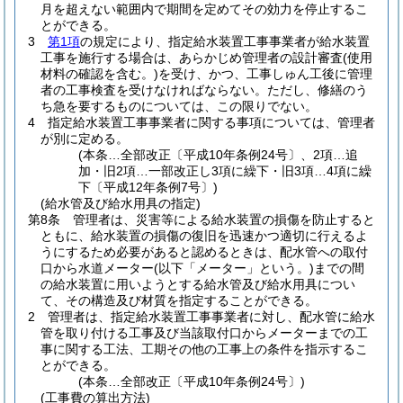
月を超えない範囲内で期間を定めてその効力を停止するこ
とができる。
3
第1項
の規定により、指定給水装置工事事業者が給水装置
工事を施行する場合は、あらかじめ管理者の設計審査
(使用
材料の確認を含む。)
を受け、かつ、工事しゅん工後に管理
者の工事検査を受けなければならない。
ただし、修繕のう
ち急を要するものについては、この限りでない。
4
指定給水装置工事事業者に関する事項については、管理者
が別に定める。
(本条…全部改正〔平成10年条例24号〕、2項…追
加・旧2項…一部改正し3項に繰下・旧3項…4項に繰
下〔平成12年条例7号〕)
(給水管及び給水用具の指定)
第8条
管理者は、災害等による給水装置の損傷を防止すると
ともに、給水装置の損傷の復旧を迅速かつ適切に行えるよ
うにするため必要があると認めるときは、配水管への取付
口から水道メーター
(以下「メーター」という。)
までの間
の給水装置に用いようとする給水管及び給水用具につい
て、その構造及び材質を指定することができる。
2
管理者は、指定給水装置工事事業者に対し、配水管に給水
管を取り付ける工事及び当該取付口からメーターまでの工
事に関する工法、工期その他の工事上の条件を指示するこ
とができる。
(本条…全部改正〔平成10年条例24号〕)
(工事費の算出方法)