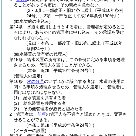
ることがあっても市は、その責めを負わない。
(2・3項…一部改正・旧14条…繰上〔平成10年条例
24号〕、3項…一部改正〔平成16年条例190号〕)
(給水契約の申込み)
第14条
水道を使用しようとする者は、管理者が定めるとこ
ろにより、あらかじめ管理者に申し込み、その承認を受け
なければならない。
(見出・本条…一部改正・旧15条…繰上〔平成10年
条例24号〕)
(給水装置の所有者の代理人)
第15条
給水装置の所有者は、この条例に定める事項を処理
させるため、代理人を置くことができる。
(本条…追加〔平成10年条例24号〕)
(管理人の選定)
第16条
次の各号
のいずれかに該当する者は、水道の使用に
関する事項を処理させるため、管理人を選定し、管理者に
届け出なければならない。
(1)
給水装置を共有する者
(2)
給水装置を共用する者
(3)
その他管理者が必要と認めた者
2
管理者は、
前項
の管理人を不適当と認めたときは、変更さ
せることができる。
(本条…追加〔平成10年条例24号〕)
(メーターの設置)