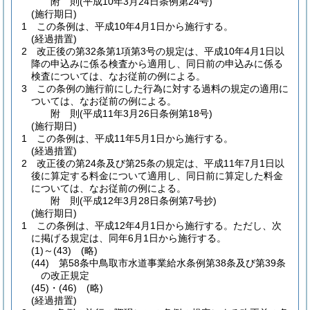
附
則
(平成10年3月24日
条例第24号)
(施行期日)
1
この条例は、平成10年4月1日から施行する。
(経過措置)
2
改正後の第32条第1項第3号の規定は、平成10年4月1日以
降の申込みに係る検査から適用し、同日前の申込みに係る
検査については、なお従前の例による。
3
この条例の施行前にした行為に対する過料の規定の適用に
ついては、なお従前の例による。
附
則
(平成11年3月26日
条例第18号)
(施行期日)
1
この条例は、平成11年5月1日から施行する。
(経過措置)
2
改正後の第24条及び第25条の規定は、平成11年7月1日以
後に算定する料金について適用し、同日前に算定した料金
については、なお従前の例による。
附
則
(平成12年3月28日
条例第7号抄)
(施行期日)
1
この条例は、平成12年4月1日から施行する。
ただし、次
に掲げる規定は、同年6月1日から施行する。
(1)～(43)
(略)
(44)
第58条中鳥取市水道事業給水条例第38条及び第39条
の改正規定
(45)・(46)
(略)
(経過措置)