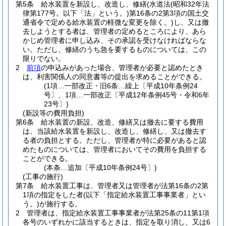
第5条
給水装置を新設し、改造し、修繕
(水道法
(昭和32年法
律第177号。以下「法」という。)
第16条の2第3項の国土交
通省令で定める給水装置の軽微な変更を除く。)
し、又は撤
去しようとする者は、管理者の定めるところにより、あら
かじめ管理者に申し込み、その承認を受けなければならな
い。
ただし、修繕のうち急を要するものについては、この
限りでない。
2
前項
の申込みがあった場合、管理者が必要と認めたとき
は、利害関係人の同意書等の提出を求めることができる。
(1項…一部改正・旧6条…繰上〔平成10年条例24
号〕、1項…一部改正〔平成12年条例45号・令和6年
23号〕)
(新設等の費用負担)
第6条
給水装置の新設、改造、修繕又は撤去に要する費用
は、当該給水装置を新設し、改造し、修繕し、又は撤去す
る者の負担とする。
ただし、管理者が特に必要があると認
めたものについては、管理者においてその費用を負担する
ことができる。
(本条…追加〔平成10年条例24号〕)
(工事の施行)
第7条
給水装置工事は、管理者又は管理者が法第16条の2第
1項の指定をした者
(以下「指定給水装置工事事業者」とい
う。)
が施行する。
2
管理者は、指定給水装置工事事業者が法第25条の11第1項
各号のいずれかに該当するときは、指定を取り消し、又は6