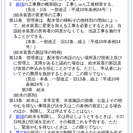
2
前項
の工事費の概算額は、工事しゅん工後精算する。
(見出・1項…一部改正〔平成10年条例24号〕)
(給水装置の変更等の工事)
第11条
管理者は、配水管の移転その他特別の理由によっ
て、給水装置に変更を加える工事を必要とするときは、当
該給水装置の所有者の同意がなくても、当該工事を施行す
ることができる。
(本条…一部改正・旧12条…繰上〔平成10年条例24
号〕)
(給水装置の新設等の特例)
第12条
管理者は、配水管の布設のない場所及び技術上並び
に管理上、支障があると認めた場合は、給水装置の新設及
び改造の申込みを拒むことができる。
ただし、申込者にお
いてその費用を負担するときは、この限りでない。
(見出・本条…一部改正・旧13条…繰上〔平成10年
条例24号〕)
第3章
給水
(給水の原則)
第13条
給水は、非常災害、水道施設の損傷、公益上その他
やむを得ない事情及び法令又はこの条例の規定による場合
のほか、制限し、又は停止することはない。
2
前項
の給水を制限し、又は停止しようとするときは、その
日時及び区域を定めて、その都度これを予告する。
ただ
し、緊急やむを得ないときは、この限りでない。
3
第1項
の規定による給水の制限又は停止のため損害を生ず