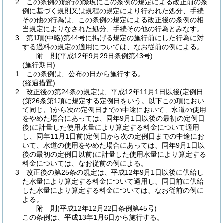
2
この条例の施行の際現にこの条例の規定による改正前の条
例に基づく規則又は規程の規定により行われた処分、手続
その他の行為は、この条例の規定による改正後の条例の相
当規定によりなされた処分、手続その他の行為とみなす。
3
第1項
(中略)
第44号に掲げる規定の施行前にした行為に対
する過料の規定の適用については、なお従前の例による。
附
則
(平成12年9月29日
条例第43号)
(施行期日)
1
この条例は、公布の日から施行する。
(経過措置)
2
改正後の第24条の規定は、平成12年11月1日以後
(定例日
(第26条第1項に規定する定例日をいう。以下この項におい
て同じ。)
から次の定例日までの中途において、水道の使用
をやめた場合にあっては、同年9月1日以後の最初の定例日
後)
に計量した使用水量により算定する料金について適用
し、同年11月1日前
(定例日から次の定例日までの中途にお
いて、水道の使用をやめた場合にあっては、同年9月1日以
後の最初の定例日以前)
に計量した使用水量により算定する
料金については、なお従前の例による。
3
改正後の第25条の規定は、平成12年9月1日以後に供給し
た水量により算定する料金について適用し、同日前に供給
した水量により算定する料金については、なお従前の例に
よる。
附
則
(平成12年12月22日
条例第45号)
この条例は、平成13年1月6日から施行する。