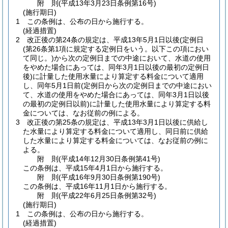
附
則
(平成13年3月23日
条例第16号)
(施行期日)
1
この条例は、公布の日から施行する。
(経過措置)
2
改正後の第24条の規定は、平成13年5月1日以後
(定例日
(第26条第1項に規定する定例日をいう。以下この項におい
て同じ。)
から次の定例日までの中途において、水道の使用
をやめた場合にあっては、同年3月1日以後の最初の定例日
後)
に計量した使用水量により算定する料金について適用
し、同年5月1日前
(定例日から次の定例日までの中途におい
て、水道の使用をやめた場合にあっては、同年3月1日以後
の最初の定例日以前)
に計量した使用水量により算定する料
金については、なお従前の例による。
3
改正後の第25条の規定は、平成13年3月1日以後に供給し
た水量により算定する料金について適用し、同日前に供給
した水量により算定する料金については、なお従前の例に
よる。
附
則
(平成14年12月30日
条例第41号)
この条例は、平成15年4月1日から施行する。
附
則
(平成16年9月30日
条例第190号)
この条例は、平成16年11月1日から施行する。
附
則
(平成22年6月25日
条例第32号)
(施行期日)
1
この条例は、公布の日から施行する。
(経過措置)