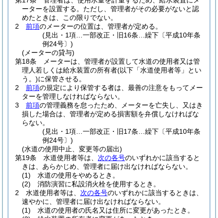
第17条
管理者は、使用水量を計量するため、給水装置にメ
ーターを設置する。
ただし、管理者がその必要がないと認
めたときは、この限りでない。
2
前項
のメーターの位置は、管理者が定める。
(見出・1項…一部改正・旧16条…繰下〔平成10年条
例24号〕)
(メーターの貸与)
第18条
メーターは、管理者が設置して水道の使用者又は管
理人若しくは給水装置の所有者
(以下「水道使用者等」とい
う。)
に保管させる。
2
前項
の規定により保管する者は、最善の注意をもってメー
ターを管理しなければならない。
3
前項
の管理義務を怠ったため、メーターを亡失し、又はき
損した場合は、管理者が定める損害額を弁償しなければな
らない。
(見出・1項…一部改正・旧17条…繰下〔平成10年条
例24号〕)
(水道の使用中止、変更等の届出)
第19条
水道使用者等は、
次の各号
のいずれかに該当すると
きは、あらかじめ、管理者に届け出なければならない。
(1)
水道の使用をやめるとき。
(2)
消防演習に私設消火栓を使用するとき。
2
水道使用者等は、
次の各号
のいずれかに該当するときは、
速やかに、管理者に届け出なければならない。
(1)
水道の使用者の氏名又は住所に変更があったとき。