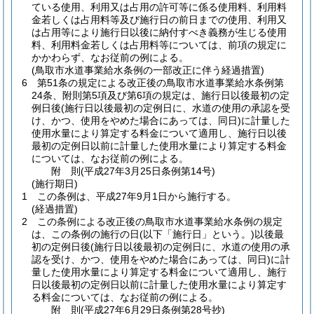
ている使用、利用又は占用の許可等に係る使用料、利用料
金若しくは占用料等及び施行日の前日までの使用、利用又
は占用等により施行日以後に納付すべき義務が生じる使用
料、利用料金若しくは占用料等については、前項の規定に
かかわらず、なお従前の例による。
(鳥取市水道事業給水条例の一部改正に伴う経過措置)
6
第51条の規定による改正後の鳥取市水道事業給水条例第
24条、附則第5項及び第6項の規定は、施行日以後最初の定
例日後
(施行日以後最初の定例日に、水道の使用の承認を受
け、かつ、使用をやめた場合にあっては、同日)
に計量した
使用水量により算定する料金について適用し、施行日以後
最初の定例日以前に計量した使用水量により算定する料金
については、なお従前の例による。
附
則
(平成27年3月25日
条例第14号)
(施行期日)
1
この条例は、平成27年9月1日から施行する。
(経過措置)
2
この条例による改正後の鳥取市水道事業給水条例の規定
は、この条例の施行の日
(以下「施行日」という。)
以後最
初の定例日後
(施行日以後最初の定例日に、水道の使用の承
認を受け、かつ、使用をやめた場合にあっては、同日)
に計
量した使用水量により算定する料金について適用し、施行
日以後最初の定例日以前に計量した使用水量により算定す
る料金については、なお従前の例による。
附
則
(平成27年6月29日
条例第28号抄)