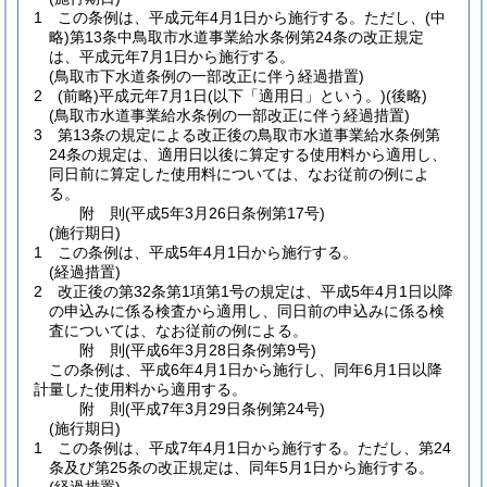
1
この条例は、平成元年4月1日から施行する。
ただし、
(中
略)
第13条中鳥取市水道事業給水条例第24条の改正規定
は、平成元年7月1日から施行する。
(鳥取市下水道条例の一部改正に伴う経過措置)
2
(前略)
平成元年7月1日
(以下「適用日」という。)
(後略)
(鳥取市水道事業給水条例の一部改正に伴う経過措置)
3
第13条の規定による改正後の鳥取市水道事業給水条例第
24条の規定は、適用日以後に算定する使用料から適用し、
同日前に算定した使用料については、なお従前の例によ
る。
附
則
(平成5年3月26日
条例第17号)
(施行期日)
1
この条例は、平成5年4月1日から施行する。
(経過措置)
2
改正後の第32条第1項第1号の規定は、平成5年4月1日以降
の申込みに係る検査から適用し、同日前の申込みに係る検
査については、なお従前の例による。
附
則
(平成6年3月28日
条例第9号)
この条例は、平成6年4月1日から施行し、同年6月1日以降
計量した使用料から適用する。
附
則
(平成7年3月29日
条例第24号)
(施行期日)
1
この条例は、平成7年4月1日から施行する。
ただし、第24
条及び第25条の改正規定は、同年5月1日から施行する。