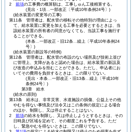
2
前項
の工事費の概算額は、工事しゅん工後精算する。
(見出・1項…一部改正〔平成10年条例24号〕)
(給水装置の変更等の工事)
第11条
管理者は、配水管の移転その他特別の理由によっ
て、給水装置に変更を加える工事を必要とするときは、当
該給水装置の所有者の同意がなくても、当該工事を施行す
ることができる。
(本条…一部改正・旧12条…繰上〔平成10年条例24
号〕)
(給水装置の新設等の特例)
第12条
管理者は、配水管の布設のない場所及び技術上並び
に管理上、支障があると認めた場合は、給水装置の新設及
び改造の申込みを拒むことができる。
ただし、申込者にお
いてその費用を負担するときは、この限りでない。
(見出・本条…一部改正・旧13条…繰上〔平成10年
条例24号〕)
第3章
給水
(給水の原則)
第13条
給水は、非常災害、水道施設の損傷、公益上その他
やむを得ない事情及び法令又はこの条例の規定による場合
のほか、制限し、又は停止することはない。
2
前項
の給水を制限し、又は停止しようとするときは、その
日時及び区域を定めて、その都度これを予告する。
ただ
し、緊急やむを得ないときは、この限りでない。
3
第1項
の規定による給水の制限又は停止のため損害を生ず