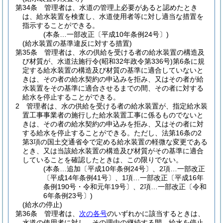
第34条
管理者は、水道の管理上必要があると認めたとき
は、給水装置を検査し、水道使用者等に対し適当な措置を
指示することができる。
(本条…一部改正〔平成10年条例24号〕)
(給水装置の基準違反に対する措置)
第35条
管理者は、水の供給を受ける者の給水装置の構造及
び材質が、水道法施行令
(昭和32年政令第336号)
第6条に規
定する給水装置の構造及び材質の基準に適合していないと
きは、その者の給水契約の申込みを拒み、又はその者が給
水装置をその基準に適合させるまでの間、その者に対する
給水を停止することができる。
2
管理者は、水の供給を受ける者の給水装置が、指定給水装
置工事事業者の施行した給水装置工事に係るものでないと
きは、その者の給水契約の申込みを拒み、又はその者に対
する給水を停止することができる。
ただし、法第16条の2
第3項の国土交通省令で定める給水装置の軽微な変更である
とき、又は当該給水装置の構造及び材質がその基準に適合
していることを確認したときは、この限りでない。
(本条…追加〔平成10年条例24号〕、2項…一部改正
〔平成14年条例41号〕、1項…一部改正〔平成16年
条例190号・令和元年19号〕、2項…一部改正〔令和
6年条例23号〕)
(給水の停止)
第36条
管理者は、
次の各号
のいずれかに該当するときは、
水道の使用者に対し、その理由の継続する間、給水を停止