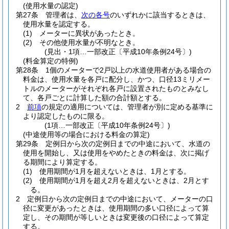
(使用水量の認定)
第27条
管理者は、
次の各号
のいずれかに該当するときは、
使用水量を認定する。
(1)
メーターに異状があったとき。
(2)
その他使用水量が不明なとき。
(見出・1項…一部改正〔平成10年条例24号〕)
(料金算定の特例)
第28条
1個のメーターで2戸以上の水道使用者がある場合の
料金は、使用水量を各戸に配分し、かつ、口径13ミリメー
トルのメーターがそれぞれ各戸に設置されたものとみなし
て、各戸ごとに計算した額の合計額とする。
2
前項
の規定の適用については、管理者が別に定める基準に
より認定したものに限る。
(1項…一部改正〔平成10年条例24号〕)
(中途使用等の場合における料金の算定)
第29条
定例日から次の定例日までの中途において、水道の
使用を開始し、又は使用をやめたときの料金は、次に掲げ
る期間により算定する。
(1)
使用期間が1月を超えないときは、1月とする。
(2)
使用期間が1月を超え2月を超えないときは、2月とす
る。
2
定例日から次の定例日までの中途において、メーターの口
径に変更があったときは、使用期間の多い口径によって算
定し、その期間が等しいときは変更後の口径によって算定
する。