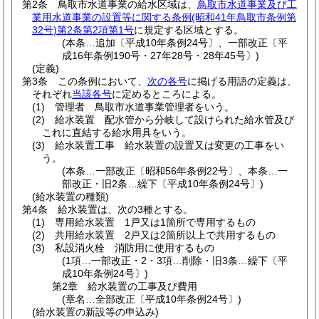
第2条
鳥取市水道事業の給水区域は、
鳥取市水道事業及び工
業用水道事業の設置等に関する条例
(昭和41年鳥取市条例第
32号)
第2条第2項第1号
に規定する区域とする。
(本条…追加〔平成10年条例24号〕、一部改正〔平
成16年条例190号・27年28号・28年45号〕)
(定義)
第3条
この条例において、
次の各号
に掲げる用語の定義は、
それぞれ
当該各号
に定めるところによる。
(1)
管理者 鳥取市水道事業管理者をいう。
(2)
給水装置 配水管から分岐して設けられた給水管及び
これに直結する給水用具をいう。
(3)
給水装置工事 給水装置の設置又は変更の工事をい
う。
(本条…一部改正〔昭和56年条例22号〕、本条…一
部改正・旧2条…繰下〔平成10年条例24号〕)
(給水装置の種類)
第4条
給水装置は、次の3種とする。
(1)
専用給水装置 1戸又は1箇所で専用するもの
(2)
共用給水装置 2戸又は2箇所以上で共用するもの
(3)
私設消火栓 消防用に使用するもの
(1項…一部改正・2・3項…削除・旧3条…繰下〔平
成10年条例24号〕)
第2章
給水装置の工事及び費用
(章名…全部改正〔平成10年条例24号〕)
(給水装置の新設等の申込み)