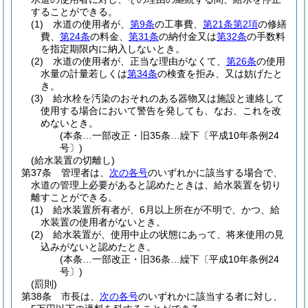
することができる。
(1)
水道の使用者が、
第9条
の工事費、
第21条第2項
の修繕
費、
第24条
の料金、
第31条
の納付金又は
第32条
の手数料
を指定期限内に納入しないとき。
(2)
水道の使用者が、正当な理由がなくて、
第26条
の使用
水量の計量若しくは
第34条
の検査を拒み、又は妨げたと
き。
(3)
給水栓を汚染のおそれのある器物又は施設と連絡して
使用する場合において警告を発しても、なお、これを改
めないとき。
(本条…一部改正・旧35条…繰下〔平成10年条例24
号〕)
(給水装置の切離し)
第37条
管理者は、
次の各号
のいずれかに該当する場合で、
水道の管理上必要があると認めたときは、給水装置を切り
離すことができる。
(1)
給水装置所有者が、6月以上所在が不明で、かつ、給
水装置の使用者がないとき。
(2)
給水装置が、使用中止の状態にあって、将来使用の見
込みがないと認めたとき。
(本条…一部改正・旧36条…繰下〔平成10年条例24
号〕)
(罰則)
第38条
市長は、
次の各号
のいずれかに該当する者に対し、