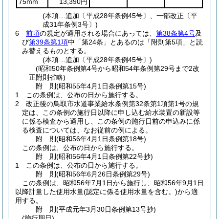
75mm
13,390円
(本項…追加〔平成28年条例45号〕、一部改正〔平
成31年条例3号〕)
6
前項
の規定が適用される場合にあっては、
第38条第4号
及
び
第39条第1項
中「第24条」とあるのは「附則第5項」と読
み替えるものとする。
(本項…追加〔平成28年条例45号〕)
(昭和50年条例第4号から昭和54年条例第29号まで2改
正附則省略)
附
則
(昭和55年4月1日
条例第15号)
1
この条例は、公布の日から施行する。
2
改正後の鳥取市水道事業給水条例第32条第1項第1号の規
定は、この条例の施行日以降に申し込む給水装置の新設等
に係る検査から適用し、この条例の施行日前の申込みに係
る検査については、なお従前の例による。
附
則
(昭和56年4月1日
条例第18号)
この条例は、公布の日から施行する。
附
則
(昭和56年4月1日
条例第22号抄)
1
この条例は、公布の日から施行する。
附
則
(昭和56年6月26日
条例第29号)
この条例は、昭和56年7月1日から施行し、昭和56年9月1日
以降計量した使用水量
(認定に係る使用水量を含む。)
から適
用する。
附
則
(平成元年3月30日
条例第13号抄)
(施行期日)