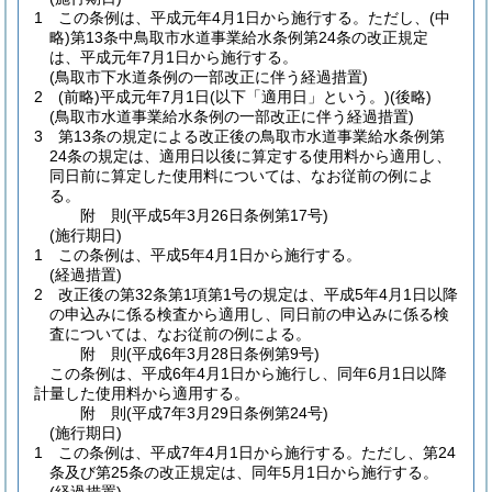
1
この条例は、平成元年4月1日から施行する。
ただし、
(中
略)
第13条中鳥取市水道事業給水条例第24条の改正規定
は、平成元年7月1日から施行する。
(鳥取市下水道条例の一部改正に伴う経過措置)
2
(前略)
平成元年7月1日
(以下「適用日」という。)
(後略)
(鳥取市水道事業給水条例の一部改正に伴う経過措置)
3
第13条の規定による改正後の鳥取市水道事業給水条例第
24条の規定は、適用日以後に算定する使用料から適用し、
同日前に算定した使用料については、なお従前の例によ
る。
附
則
(平成5年3月26日
条例第17号)
(施行期日)
1
この条例は、平成5年4月1日から施行する。
(経過措置)
2
改正後の第32条第1項第1号の規定は、平成5年4月1日以降
の申込みに係る検査から適用し、同日前の申込みに係る検
査については、なお従前の例による。
附
則
(平成6年3月28日
条例第9号)
この条例は、平成6年4月1日から施行し、同年6月1日以降
計量した使用料から適用する。
附
則
(平成7年3月29日
条例第24号)
(施行期日)
1
この条例は、平成7年4月1日から施行する。
ただし、第24
条及び第25条の改正規定は、同年5月1日から施行する。