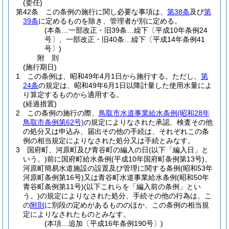
(委任)
第42条
この条例の施行に関し必要な事項は、
第38条
及び
第
39条
に定めるものを除き、管理者が別に定める。
(本条…一部改正・旧39条…繰下〔平成10年条例24
号〕、一部改正・旧40条…繰下〔平成14年条例41
号〕)
附
則
(施行期日)
1
この条例は、昭和49年4月1日から施行する。
ただし、
第
24条
の規定は、昭和49年6月1日以降計量した使用水量によ
り算定するものから適用する。
(経過措置)
2
この条例の施行の際、
鳥取市水道事業給水条例
(昭和28年
鳥取市条例第62号)
の規定によりなされた承認、検査その他
の処分又は申込み、届出その他の手続は、それぞれこの条
例の相当規定によりなされた処分又は手続とみなす。
3
国府町、河原町及び青谷町の編入の日
(以下「編入日」と
いう。)
前に国府町給水条例
(平成10年国府町条例第13号)
、
河原町簡易水道施設の設置及び管理に関する条例
(昭和53年
河原町条例第16号)
又は青谷町水道事業給水条例
(昭和50年
青谷町条例第11号)
(以下これらを「編入前の条例」とい
う。)
の規定によりなされた処分、手続その他の行為は、こ
の
附則
に別段の定めがあるもののほか、この条例の相当規
定によりなされたものとみなす。
(本項…追加〔平成16年条例190号〕)