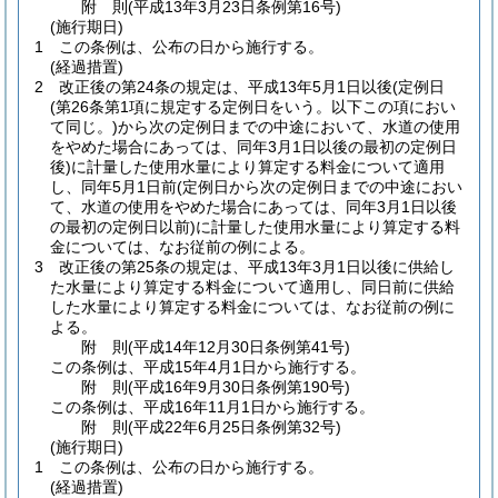
附
則
(平成13年3月23日
条例第16号)
(施行期日)
1
この条例は、公布の日から施行する。
(経過措置)
2
改正後の第24条の規定は、平成13年5月1日以後
(定例日
(第26条第1項に規定する定例日をいう。以下この項におい
て同じ。)
から次の定例日までの中途において、水道の使用
をやめた場合にあっては、同年3月1日以後の最初の定例日
後)
に計量した使用水量により算定する料金について適用
し、同年5月1日前
(定例日から次の定例日までの中途におい
て、水道の使用をやめた場合にあっては、同年3月1日以後
の最初の定例日以前)
に計量した使用水量により算定する料
金については、なお従前の例による。
3
改正後の第25条の規定は、平成13年3月1日以後に供給し
た水量により算定する料金について適用し、同日前に供給
した水量により算定する料金については、なお従前の例に
よる。
附
則
(平成14年12月30日
条例第41号)
この条例は、平成15年4月1日から施行する。
附
則
(平成16年9月30日
条例第190号)
この条例は、平成16年11月1日から施行する。
附
則
(平成22年6月25日
条例第32号)
(施行期日)
1
この条例は、公布の日から施行する。
(経過措置)