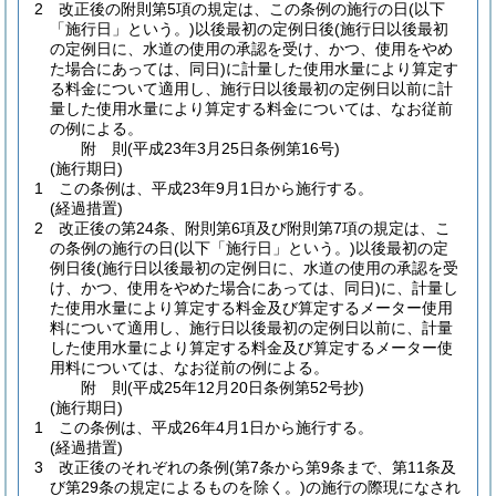
2
改正後の附則第5項の規定は、この条例の施行の日
(以下
「施行日」という。)
以後最初の定例日後
(施行日以後最初
の定例日に、水道の使用の承認を受け、かつ、使用をやめ
た場合にあっては、同日)
に計量した使用水量により算定す
る料金について適用し、施行日以後最初の定例日以前に計
量した使用水量により算定する料金については、なお従前
の例による。
附
則
(平成23年3月25日
条例第16号)
(施行期日)
1
この条例は、平成23年9月1日から施行する。
(経過措置)
2
改正後の第24条、附則第6項及び附則第7項の規定は、こ
の条例の施行の日
(以下「施行日」という。)
以後最初の定
例日後
(施行日以後最初の定例日に、水道の使用の承認を受
け、かつ、使用をやめた場合にあっては、同日)
に、計量し
た使用水量により算定する料金及び算定するメーター使用
料について適用し、施行日以後最初の定例日以前に、計量
した使用水量により算定する料金及び算定するメーター使
用料については、なお従前の例による。
附
則
(平成25年12月20日
条例第52号抄)
(施行期日)
1
この条例は、平成26年4月1日から施行する。
(経過措置)
3
改正後のそれぞれの条例
(第7条から第9条まで、第11条及
び第29条の規定によるものを除く。)
の施行の際現になされ