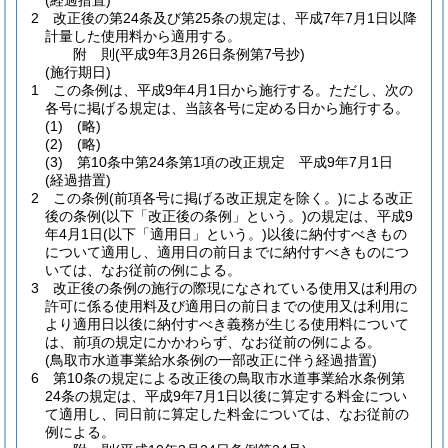
(経過措置)
2
改正後の第24条及び第25条の規定は、平成7年7月1日以降
計量した使用料から適用する。
附
則
(平成9年3月26日
条例第7号抄)
(施行期日)
1
この条例は、平成9年4月1日から施行する。
ただし、次の
各号に掲げる規定は、当該各号に定める日から施行する。
(1)
(略)
(2)
(略)
(3)
第10条中第24条第1項の改正規定 平成9年7月1日
(経過措置)
2
この条例
(前項各号に掲げる改正規定を除く。)
による改正
後の条例
(以下「改正後の条例」という。)
の規定は、平成9
年4月1日
(以下「適用日」という。)
以後に納付すべきもの
について適用し、適用日の前日までに納付すべきものにつ
いては、なお従前の例による。
3
改正後の条例の施行の際現になされている使用又は利用の
許可に係る使用料及び適用日の前日までの使用又は利用に
より適用日以後に納付すべき義務が生じる使用料について
は、前項の規定にかかわらず、なお従前の例による。
(鳥取市水道事業給水条例の一部改正に伴う経過措置)
6
第10条の規定による改正後の鳥取市水道事業給水条例第
24条の規定は、平成9年7月1日以後に算定する料金につい
て適用し、同日前に算定した料金については、なお従前の
例による。