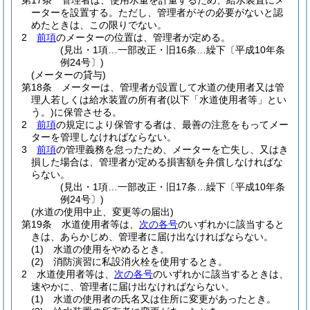
第17条
管理者は、使用水量を計量するため、給水装置にメ
ーターを設置する。
ただし、管理者がその必要がないと認
めたときは、この限りでない。
2
前項
のメーターの位置は、管理者が定める。
(見出・1項…一部改正・旧16条…繰下〔平成10年条
例24号〕)
(メーターの貸与)
第18条
メーターは、管理者が設置して水道の使用者又は管
理人若しくは給水装置の所有者
(以下「水道使用者等」とい
う。)
に保管させる。
2
前項
の規定により保管する者は、最善の注意をもってメー
ターを管理しなければならない。
3
前項
の管理義務を怠ったため、メーターを亡失し、又はき
損した場合は、管理者が定める損害額を弁償しなければな
らない。
(見出・1項…一部改正・旧17条…繰下〔平成10年条
例24号〕)
(水道の使用中止、変更等の届出)
第19条
水道使用者等は、
次の各号
のいずれかに該当すると
きは、あらかじめ、管理者に届け出なければならない。
(1)
水道の使用をやめるとき。
(2)
消防演習に私設消火栓を使用するとき。
2
水道使用者等は、
次の各号
のいずれかに該当するときは、
速やかに、管理者に届け出なければならない。
(1)
水道の使用者の氏名又は住所に変更があったとき。