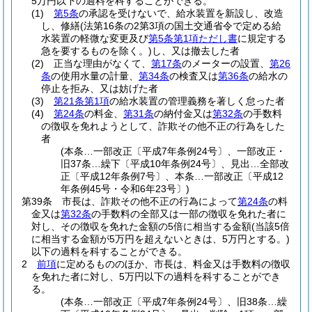
5万円以下の過料を科することができる。
(1)
第5条
の承認を受けないで、給水装置を新設し、改造
し、修繕
(法第16条の2第3項の国土交通省令で定める給
水装置の軽微な変更及び
第5条第1項ただし書
に規定する
急を要するものを除く。)
し、又は撤去した者
(2)
正当な理由がなくて、
第17条
のメーターの設置、
第26
条
の使用水量の計量、
第34条
の検査又は
第36条
の給水の
停止を拒み、又は妨げた者
(3)
第21条第1項
の給水装置の管理義務を著しく怠った者
(4)
第24条
の料金、
第31条
の納付金又は
第32条
の手数料
の徴収を免れようとして、詐欺その他不正の行為をした
者
(本条…一部改正〔平成7年条例24号〕、一部改正・
旧37条…繰下〔平成10年条例24号〕、見出…全部改
正〔平成12年条例7号〕、本条…一部改正〔平成12
年条例45号・令和6年23号〕)
第39条
市長は、詐欺その他不正の行為によって
第24条
の料
金又は
第32条
の手数料の全部又は一部の徴収を免れた者に
対し、その徴収を免れた金額の5倍に相当する金額
(当該5倍
に相当する金額が5万円を超えないときは、5万円とする。)
以下の過料を科することができる。
2
前項
に定めるもののほか、市長は、料金又は手数料の徴収
を免れた者に対し、5万円以下の過料を科することができ
る。
(本条…一部改正〔平成7年条例24号〕、旧38条…繰