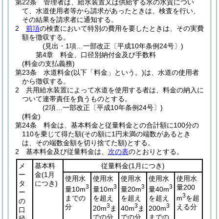
第22条
管理者は、給水装置又は供給する水の水質につい
て、水道使用者等から請求があったときは、検査を行い、
その結果を請求者に通知する。
2
前項
の検査において特別の費用を要したときは、その実費
額を徴収する。
(見出・1項…一部改正〔平成10年条例24号〕)
第4章
料金、口径別納付金及び手数料
(料金の支払義務)
第23条
水道料金
(以下「料金」という。)
は、水道の使用者
から徴収する。
2
共用給水装置によって水道を使用する者は、料金の納入に
ついて連帯責任を負うものとする。
(2項…一部改正〔平成10年条例24号〕)
(料金)
第24条
料金は、基本料金と従量料金との合計額に100分の
110を乗じて得た額
(その額に1円未満の端数があるとき
は、その端数金額を切り捨てた額)
とする。
2
基本料金及び従量料金は、
次の表
のとおりとする。
メ
基本料
従量料金
(1月につき)
ー
金
(1月
使用水
使用水
使用水
使用水
使用水
タ
につき)
3
3
3
3
量200
量10m
量10m
量20m
量40m
ー
3
までの
を超え
を超え
を超え
m
を超
の
分
3
3
3
える分
20m
ま
40m
ま
200m
口
での分
での分
までの
径