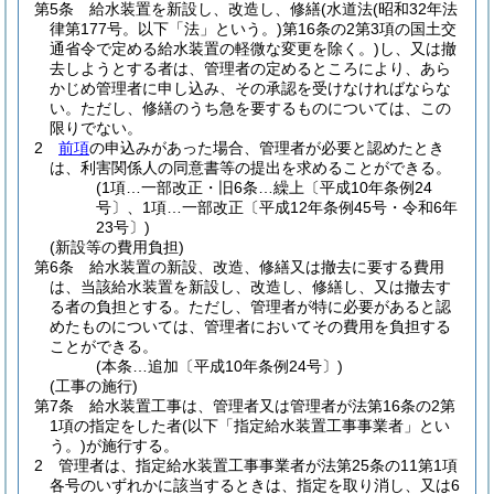
第5条
給水装置を新設し、改造し、修繕
(水道法
(昭和32年法
律第177号。以下「法」という。)
第16条の2第3項の国土交
通省令で定める給水装置の軽微な変更を除く。)
し、又は撤
去しようとする者は、管理者の定めるところにより、あら
かじめ管理者に申し込み、その承認を受けなければならな
い。
ただし、修繕のうち急を要するものについては、この
限りでない。
2
前項
の申込みがあった場合、管理者が必要と認めたとき
は、利害関係人の同意書等の提出を求めることができる。
(1項…一部改正・旧6条…繰上〔平成10年条例24
号〕、1項…一部改正〔平成12年条例45号・令和6年
23号〕)
(新設等の費用負担)
第6条
給水装置の新設、改造、修繕又は撤去に要する費用
は、当該給水装置を新設し、改造し、修繕し、又は撤去す
る者の負担とする。
ただし、管理者が特に必要があると認
めたものについては、管理者においてその費用を負担する
ことができる。
(本条…追加〔平成10年条例24号〕)
(工事の施行)
第7条
給水装置工事は、管理者又は管理者が法第16条の2第
1項の指定をした者
(以下「指定給水装置工事事業者」とい
う。)
が施行する。
2
管理者は、指定給水装置工事事業者が法第25条の11第1項
各号のいずれかに該当するときは、指定を取り消し、又は6