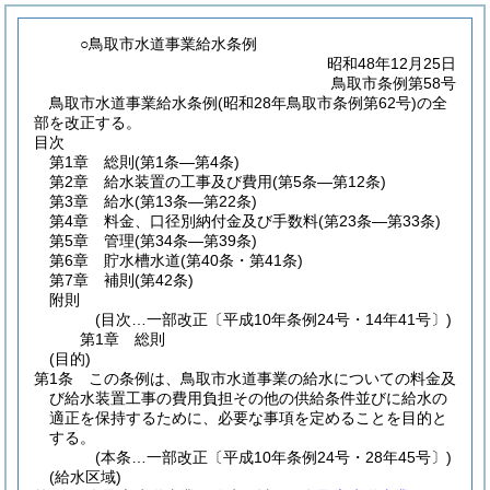
○鳥取市水道事業給水条例
昭和48年12月25日
鳥取市条例第58号
鳥取市水道事業給水条例(昭和28年鳥取市条例第62号)の全
部を改正する。
目次
第1章
総則
(第1条―第4条)
第2章
給水装置の工事及び費用
(第5条―第12条)
第3章
給水
(第13条―第22条)
第4章
料金、口径別納付金及び手数料
(第23条―第33条)
第5章
管理
(第34条―第39条)
第6章
貯水槽水道
(第40条・第41条)
第7章
補則
(第42条)
附則
(目次…一部改正〔平成10年条例24号・14年41号〕)
第1章
総則
(目的)
第1条
この条例は、鳥取市水道事業の給水についての料金及
び給水装置工事の費用負担その他の供給条件並びに給水の
適正を保持するために、必要な事項を定めることを目的と
する。
(本条…一部改正〔平成10年条例24号・28年45号〕)
(給水区域)