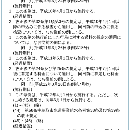
附
則
(平成10年3月24日
条例第24号)
(施行期日)
1
この条例は、平成10年4月1日から施行する。
(経過措置)
2
改正後の第32条第1項第3号の規定は、平成10年4月1日以
降の申込みに係る検査から適用し、同日前の申込みに係る
検査については、なお従前の例による。
3
この条例の施行前にした行為に対する過料の規定の適用に
ついては、なお従前の例による。
附
則
(平成11年3月26日
条例第18号)
(施行期日)
1
この条例は、平成11年5月1日から施行する。
(経過措置)
2
改正後の第24条及び第25条の規定は、平成11年7月1日以
後に算定する料金について適用し、同日前に算定した料金
については、なお従前の例による。
附
則
(平成12年3月28日
条例第7号抄)
(施行期日)
1
この条例は、平成12年4月1日から施行する。
ただし、次
に掲げる規定は、同年6月1日から施行する。
(1)～(43)
(略)
(44)
第58条中鳥取市水道事業給水条例第38条及び第39条
の改正規定
(45)・(46)
(略)
(経過措置)