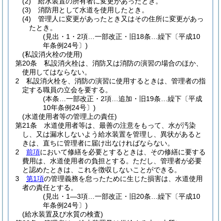
(2)
給水装置の所有者に変更があったとき。
(3)
消防用として水道を使用したとき。
(4)
管理人に変更があったとき又はその住所に変更があっ
たとき。
(見出・1・2項…一部改正・旧18条…繰下〔平成10
年条例24号〕)
(私設消火栓の使用)
第20条
私設消火栓は、消防又は消防の演習の場合のほか、
使用してはならない。
2
私設消火栓を、消防の演習に使用するときは、管理者の指
定する職員の立会を要する。
(本条…一部改正・2項…追加・旧19条…繰下〔平成
10年条例24号〕)
(水道使用者等の管理上の責任)
第21条
水道使用者等は、最善の注意をもって、水が汚染
し、又は漏水しないよう給水装置を管理し、異状があると
きは、直ちに管理者に届け出なければならない。
2
前項
において修繕を必要とするときは、その修繕に要する
費用は、水道使用者の負担とする。
ただし、管理者が必要
と認めたときは、これを徴収しないことができる。
3
第1項
の管理義務を怠ったために生じた損害は、水道使用
者の責任とする。
(見出・1―3項…一部改正・旧20条…繰下〔平成10
年条例24号〕)
(給水装置及び水質の検査)