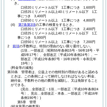
き。
口径20ミリメートル以下 1工事につき 1,600円
口径25ミリメートル以上40ミリメートル以下 1工
事につき 3,400円
口径50ミリメートル以上 1工事につき 4,800円
(4)
第7条第3項
の工事の検査をするとき。
口径20ミリメートル以下 1工事につき 2,400円
口径25ミリメートル以上40ミリメートル以下 1工
事につき 5,000円
口径50ミリメートル以上 1工事につき 7,200円
2
前項
の手数料は、特別の理由のない限り還付しない。
(1項…一部改正〔昭和55年条例15号・56年18号・平
成5年17号〕、全部改正〔平成10年条例24号〕、一
部改正〔平成12年条例7号・16年190号・令和元年
19号〕)
(料金等の減免)
第33条
管理者は、公益上その他特別の理由があると認める
ときは、この条例によって納付しなければならない料金、
納付金、手数料その他の費用を減額し、又は免除すること
ができる。
(見出…全部改正・1項…一部改正〔平成10年条例24
号〕、見出…全部改正・本条…一部改正〔平成16年
条例190号〕)
第5章
管理
(給水装置の検査等)