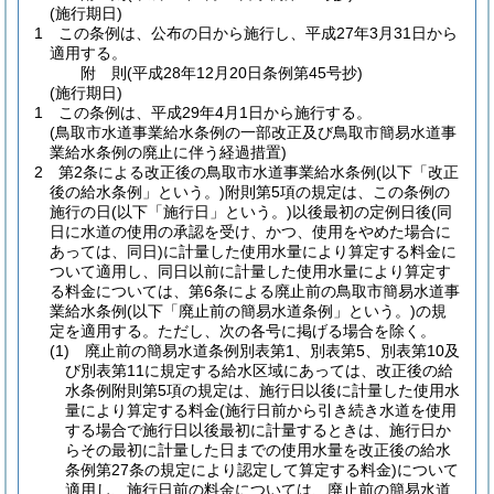
(施行期日)
1
この条例は、公布の日から施行し、平成27年3月31日から
適用する。
附
則
(平成28年12月20日
条例第45号抄)
(施行期日)
1
この条例は、平成29年4月1日から施行する。
(鳥取市水道事業給水条例の一部改正及び鳥取市簡易水道事
業給水条例の廃止に伴う経過措置)
2
第2条による改正後の鳥取市水道事業給水条例
(以下「改正
後の給水条例」という。)
附則第5項の規定は、この条例の
施行の日
(以下「施行日」という。)
以後最初の定例日後
(同
日に水道の使用の承認を受け、かつ、使用をやめた場合に
あっては、同日)
に計量した使用水量により算定する料金に
ついて適用し、同日以前に計量した使用水量により算定す
る料金については、第6条による廃止前の鳥取市簡易水道事
業給水条例
(以下「廃止前の簡易水道条例」という。)
の規
定を適用する。
ただし、次の各号に掲げる場合を除く。
(1)
廃止前の簡易水道条例別表第1、別表第5、別表第10及
び別表第11に規定する給水区域にあっては、改正後の給
水条例附則第5項の規定は、施行日以後に計量した使用水
量により算定する料金
(施行日前から引き続き水道を使用
する場合で施行日以後最初に計量するときは、施行日か
らその最初に計量した日までの使用水量を改正後の給水
条例第27条の規定により認定して算定する料金)
について
適用し、施行日前の料金については、廃止前の簡易水道