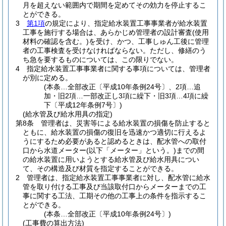
月を超えない範囲内で期間を定めてその効力を停止するこ
とができる。
3
第1項
の規定により、指定給水装置工事事業者が給水装置
工事を施行する場合は、あらかじめ管理者の設計審査
(使用
材料の確認を含む。)
を受け、かつ、工事しゅん工後に管理
者の工事検査を受けなければならない。
ただし、修繕のう
ち急を要するものについては、この限りでない。
4
指定給水装置工事事業者に関する事項については、管理者
が別に定める。
(本条…全部改正〔平成10年条例24号〕、2項…追
加・旧2項…一部改正し3項に繰下・旧3項…4項に繰
下〔平成12年条例7号〕)
(給水管及び給水用具の指定)
第8条
管理者は、災害等による給水装置の損傷を防止すると
ともに、給水装置の損傷の復旧を迅速かつ適切に行えるよ
うにするため必要があると認めるときは、配水管への取付
口から水道メーター
(以下「メーター」という。)
までの間
の給水装置に用いようとする給水管及び給水用具につい
て、その構造及び材質を指定することができる。
2
管理者は、指定給水装置工事事業者に対し、配水管に給水
管を取り付ける工事及び当該取付口からメーターまでの工
事に関する工法、工期その他の工事上の条件を指示するこ
とができる。
(本条…全部改正〔平成10年条例24号〕)
(工事費の算出方法)