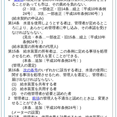
ることがあっても市は、その責めを負わない。
(2・3項…一部改正・旧14条…繰上〔平成10年条例
24号〕、3項…一部改正〔平成16年条例190号〕)
(給水契約の申込み)
第14条
水道を使用しようとする者は、管理者が定めるとこ
ろにより、あらかじめ管理者に申し込み、その承認を受け
なければならない。
(見出・本条…一部改正・旧15条…繰上〔平成10年
条例24号〕)
(給水装置の所有者の代理人)
第15条
給水装置の所有者は、この条例に定める事項を処理
させるため、代理人を置くことができる。
(本条…追加〔平成10年条例24号〕)
(管理人の選定)
第16条
次の各号
のいずれかに該当する者は、水道の使用に
関する事項を処理させるため、管理人を選定し、管理者に
届け出なければならない。
(1)
給水装置を共有する者
(2)
給水装置を共用する者
(3)
その他管理者が必要と認めた者
2
管理者は、
前項
の管理人を不適当と認めたときは、変更さ
せることができる。
(本条…追加〔平成10年条例24号〕)
(メーターの設置)