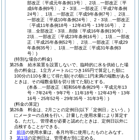
部改正〔平成元年条例13号〕、2項…一部改正〔平
成6年条例9号〕、2・3項…一部改正〔平成7年条例
24号〕、1項…一部改正〔平成9年条例7号〕、2項…
一部改正〔平成10年条例24号〕、2・3項…一部改正
〔平成11年条例18号・12年43号・13年16号〕、2
項…全部改正・3項…削除〔平成16年条例190号〕、
2項…一部改正〔平成23年条例16号〕、1項…一部改
正〔平成25年条例52号〕、2項…一部改正〔平成29
年条例35号〕、1項…一部改正〔平成31年条例3
号〕)
(特別な場合の料金)
第25条
給水装置を設置しないで、臨時的に水を供給した場
合の料金は、1立方メートルにつき165円で算定した額に
100分の110を乗じて得た額
(その額に1円未満の端数がある
ときは、その端数金額を切り捨てた額)
とする。
(本条…一部改正〔昭和56年条例29号・平成元年13
号・7年24号・9年7号・11年18号・12年43号・13年
16号・25年52号・29年35号・31年3号〕)
(料金の算定)
第26条
料金は、2月ごとの定例日
(以下「定例日」という。)
にメーターの点検を行い、計量した使用水量により算定す
る。
ただし、管理者が必要と認めたときは、定例日以外に
点検することができる。
2
前項
の使用水量は、各月均等に使用したものとみなす。
3
第1項
の定例日は、管理者が別に定める。