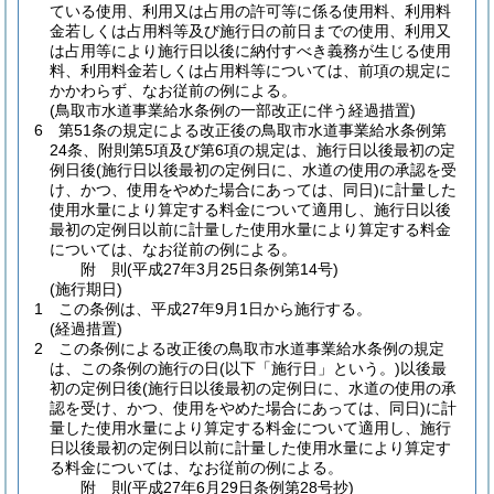
ている使用、利用又は占用の許可等に係る使用料、利用料
金若しくは占用料等及び施行日の前日までの使用、利用又
は占用等により施行日以後に納付すべき義務が生じる使用
料、利用料金若しくは占用料等については、前項の規定に
かかわらず、なお従前の例による。
(鳥取市水道事業給水条例の一部改正に伴う経過措置)
6
第51条の規定による改正後の鳥取市水道事業給水条例第
24条、附則第5項及び第6項の規定は、施行日以後最初の定
例日後
(施行日以後最初の定例日に、水道の使用の承認を受
け、かつ、使用をやめた場合にあっては、同日)
に計量した
使用水量により算定する料金について適用し、施行日以後
最初の定例日以前に計量した使用水量により算定する料金
については、なお従前の例による。
附
則
(平成27年3月25日
条例第14号)
(施行期日)
1
この条例は、平成27年9月1日から施行する。
(経過措置)
2
この条例による改正後の鳥取市水道事業給水条例の規定
は、この条例の施行の日
(以下「施行日」という。)
以後最
初の定例日後
(施行日以後最初の定例日に、水道の使用の承
認を受け、かつ、使用をやめた場合にあっては、同日)
に計
量した使用水量により算定する料金について適用し、施行
日以後最初の定例日以前に計量した使用水量により算定す
る料金については、なお従前の例による。
附
則
(平成27年6月29日
条例第28号抄)