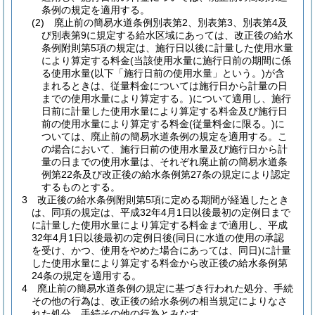
条例の規定を適用する。
(2)
廃止前の簡易水道条例別表第2、別表第3、別表第4及
び別表第9に規定する給水区域にあっては、改正後の給水
条例附則第5項の規定は、施行日以後に計量した使用水量
により算定する料金
(当該使用水量に施行日前の期間に係
る使用水量
(以下「施行日前の使用水量」という。)
が含
まれるときは、従量料金については施行日から計量の日
までの使用水量により算定する。)
について適用し、施行
日前に計量した使用水量により算定する料金及び施行日
前の使用水量により算定する料金
(従量料金に限る。)
に
ついては、廃止前の簡易水道条例の規定を適用する。
こ
の場合において、施行日前の使用水量及び施行日から計
量の日までの使用水量は、それぞれ廃止前の簡易水道条
例第22条及び改正後の給水条例第27条の規定により認定
するものとする。
3
改正後の給水条例附則第5項に定める期間が経過したとき
は、同項の規定は、平成32年4月1日以後最初の定例日まで
に計量した使用水量により算定する料金まで適用し、平成
32年4月1日以後最初の定例日後
(同日に水道の使用の承認
を受け、かつ、使用をやめた場合にあっては、同日)
に計量
した使用水量により算定する料金から改正後の給水条例第
24条の規定を適用する。
4
廃止前の簡易水道条例の規定に基づき行われた処分、手続
その他の行為は、改正後の給水条例の相当規定によりなさ
れた処分、手続その他の行為とみなす。