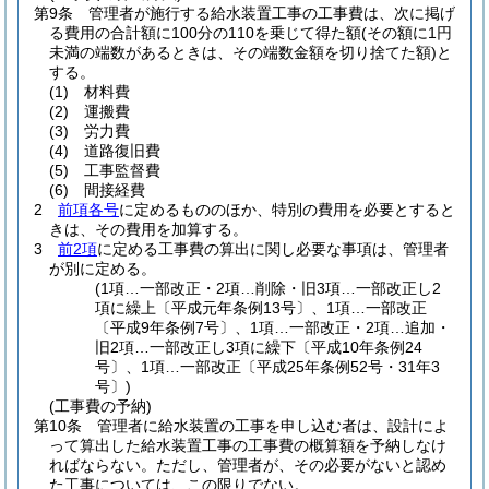
第9条
管理者が施行する給水装置工事の工事費は、次に掲げ
る費用の合計額に100分の110を乗じて得た額
(その額に1円
未満の端数があるときは、その端数金額を切り捨てた額)
と
する。
(1)
材料費
(2)
運搬費
(3)
労力費
(4)
道路復旧費
(5)
工事監督費
(6)
間接経費
2
前項各号
に定めるもののほか、特別の費用を必要とすると
きは、その費用を加算する。
3
前2項
に定める工事費の算出に関し必要な事項は、管理者
が別に定める。
(1項…一部改正・2項…削除・旧3項…一部改正し2
項に繰上〔平成元年条例13号〕、1項…一部改正
〔平成9年条例7号〕、1項…一部改正・2項…追加・
旧2項…一部改正し3項に繰下〔平成10年条例24
号〕、1項…一部改正〔平成25年条例52号・31年3
号〕)
(工事費の予納)
第10条
管理者に給水装置の工事を申し込む者は、設計によ
って算出した給水装置工事の工事費の概算額を予納しなけ
ればならない。
ただし、管理者が、その必要がないと認め
た工事については、この限りでない。