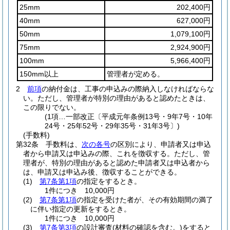
25mm
202,400円
40mm
627,000円
50mm
1,079,100円
75mm
2,924,900円
100mm
5,966,400円
150mm以上
管理者が定める。
2
前項
の納付金は、工事の申込みの際納入しなければならな
い。
ただし、管理者が特別の理由があると認めたときは、
この限りでない。
(1項…一部改正〔平成元年条例13号・9年7号・10年
24号・25年52号・29年35号・31年3号〕)
(手数料)
第32条
手数料は、
次の各号
の区別により、申請者又は申込
者から申請又は申込みの際、これを徴収する。
ただし、管
理者が、特別の理由があると認めた申請者又は申込者から
は、申請又は申込み後、徴収することができる。
(1)
第7条第1項
の指定をするとき。
1件につき 10,000円
(2)
第7条第1項
の指定を受けた者が、その有効期間の満了
に伴い指定の更新をするとき。
1件につき 10,000円
(3)
第7条第3項
の設計審査
(材料の確認を含む。)
をすると