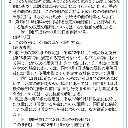
2
この条例の施行の際現にこの条例の規定による改正前の条
例に基づく規則又は規程の規定により行われた処分、手続
その他の行為は、この条例の規定による改正後の条例の相
当規定によりなされた処分、手続その他の行為とみなす。
3
第1項
(中略)
第44号に掲げる規定の施行前にした行為に対
する過料の規定の適用については、なお従前の例による。
附
則
(平成12年9月29日
条例第43号)
(施行期日)
1
この条例は、公布の日から施行する。
(経過措置)
2
改正後の第24条の規定は、平成12年11月1日以後
(定例日
(第26条第1項に規定する定例日をいう。以下この項におい
て同じ。)
から次の定例日までの中途において、水道の使用
をやめた場合にあっては、同年9月1日以後の最初の定例日
後)
に計量した使用水量により算定する料金について適用
し、同年11月1日前
(定例日から次の定例日までの中途にお
いて、水道の使用をやめた場合にあっては、同年9月1日以
後の最初の定例日以前)
に計量した使用水量により算定する
料金については、なお従前の例による。
3
改正後の第25条の規定は、平成12年9月1日以後に供給し
た水量により算定する料金について適用し、同日前に供給
した水量により算定する料金については、なお従前の例に
よる。
附
則
(平成12年12月22日
条例第45号)
この条例は、平成13年1月6日から施行する。