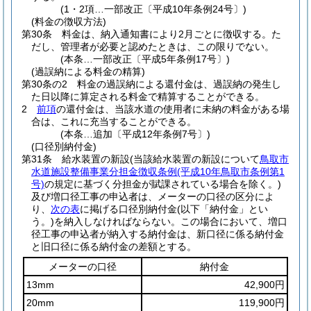
(1・2項…一部改正〔平成10年条例24号〕)
(料金の徴収方法)
第30条
料金は、納入通知書により2月ごとに徴収する。
た
だし、管理者が必要と認めたときは、この限りでない。
(本条…一部改正〔平成5年条例17号〕)
(過誤納による料金の精算)
第30条の2
料金の過誤納による還付金は、過誤納の発生し
た日以降に算定される料金で精算することができる。
2
前項
の還付金は、当該水道の使用者に未納の料金がある場
合は、これに充当することができる。
(本条…追加〔平成12年条例7号〕)
(口径別納付金)
第31条
給水装置の新設
(当該給水装置の新設について
鳥取市
水道施設整備事業分担金徴収条例
(平成10年鳥取市条例第1
号)
の規定に基づく分担金が賦課されている場合を除く。)
及び増口径工事の申込者は、メーターの口径の区分によ
り、
次の表
に掲げる口径別納付金
(以下「納付金」とい
う。)
を納入しなければならない。
この場合において、増口
径工事の申込者が納入する納付金は、新口径に係る納付金
と旧口径に係る納付金の差額とする。
メーターの口径
納付金
13mm
42,900円
20mm
119,900円