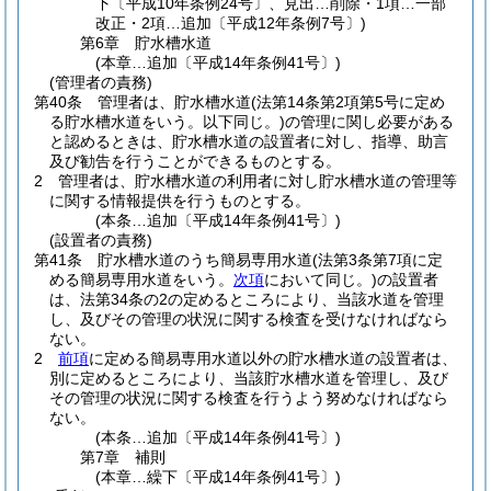
下〔平成10年条例24号〕、見出…削除・1項…一部
改正・2項…追加〔平成12年条例7号〕)
第6章
貯水槽水道
(本章…追加〔平成14年条例41号〕)
(管理者の責務)
第40条
管理者は、貯水槽水道
(法第14条第2項第5号に定め
る貯水槽水道をいう。以下同じ。)
の管理に関し必要がある
と認めるときは、貯水槽水道の設置者に対し、指導、助言
及び勧告を行うことができるものとする。
2
管理者は、貯水槽水道の利用者に対し貯水槽水道の管理等
に関する情報提供を行うものとする。
(本条…追加〔平成14年条例41号〕)
(設置者の責務)
第41条
貯水槽水道のうち簡易専用水道
(法第3条第7項に定
める簡易専用水道をいう。
次項
において同じ。)
の設置者
は、法第34条の2の定めるところにより、当該水道を管理
し、及びその管理の状況に関する検査を受けなければなら
ない。
2
前項
に定める簡易専用水道以外の貯水槽水道の設置者は、
別に定めるところにより、当該貯水槽水道を管理し、及び
その管理の状況に関する検査を行うよう努めなければなら
ない。
(本条…追加〔平成14年条例41号〕)
第7章
補則
(本章…繰下〔平成14年条例41号〕)