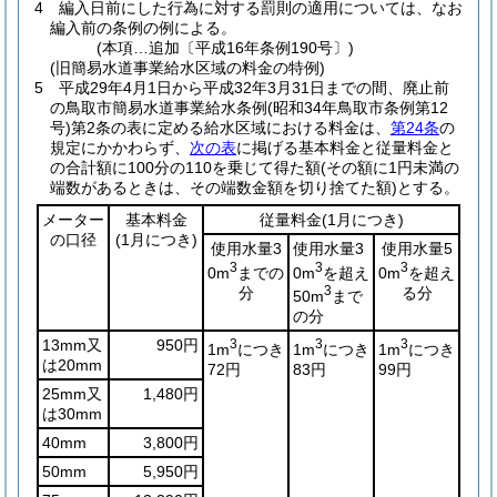
4
編入日前にした行為に対する罰則の適用については、なお
編入前の条例の例による。
(本項…追加〔平成16年条例190号〕)
(旧簡易水道事業給水区域の料金の特例)
5
平成29年4月1日から平成32年3月31日までの間、廃止前
の鳥取市簡易水道事業給水条例
(昭和34年鳥取市条例第12
号)
第2条の表に定める給水区域における料金は、
第24条
の
規定にかかわらず、
次の表
に掲げる基本料金と従量料金と
の合計額に100分の110を乗じて得た額
(その額に1円未満の
端数があるときは、その端数金額を切り捨てた額)
とする。
メーター
基本料金
従量料金
(1月につき)
の口径
(1月につき)
使用水量3
使用水量3
使用水量5
3
3
3
0m
までの
0m
を超え
0m
を超え
分
3
る分
50m
まで
の分
13mm又
950円
3
3
3
1m
につき
1m
につき
1m
につき
は20mm
72円
83円
99円
25mm又
1,480円
は30mm
40mm
3,800円
50mm
5,950円