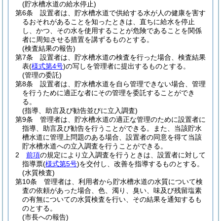
(貯水槽水道の給水停止)
第6条
設置者は、貯水槽水道で供給する水が人の健康を害す
るおそれがあることを知ったときは、直ちに給水を停止
し、かつ、その水を使用することが危険であることを関係
者に周知させる措置を講ずるものとする。
(検査結果の報告)
第7条
設置者は、貯水槽水道の検査を行った場合、検査結果
表
(
様式第4号
)
の写しを管理者に提出するものとする。
(管理の委託)
第8条
設置者は、貯水槽水道を自ら管理できない場合、管理
を行うために適正な者にその管理を委託することができ
る。
(指導、助言及び勧告並びに立入調査)
第9条
管理者は、貯水槽水道の適正な管理のために設置者に
指導、助言及び勧告を行うことができる。
また、当該貯水
槽水道に管理上問題のある場合、設置者の同意を得て当該
貯水槽水道への立入調査を行うことができる。
2
前項
の規定により立入調査を行うときは、設置者に対して
指導票
(
様式第5号
)
を交付し、改善を指導するものとする。
(水質検査)
第10条
管理者は、利用者から貯水槽水道の水質について検
査の依頼があった場合、色、濁り、臭い、味及び残留塩素
の有無についての水質検査を行い、その結果を通知するも
のとする。
(市長への報告)