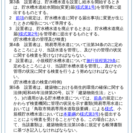
第3条
設置者は、貯水槽水道を設置し給水を開始するとき
は、貯水槽水道給水開始
(変更)
届
(
様式第1号
)
を管理者に提
出するものとする。
2
前項
の規定は、貯水槽水道に関する届出事項に変更が生じ
たときの報告について準用する。
3
設置者は、貯水槽水道を廃止するときは、貯水槽水道廃止
届
(
様式第2号
)
を管理者に提出するものとする。
(貯水槽水道の管理及び検査)
第4条
設置者は、簡易専用水道について法第34条の2に定め
るところにより、当該水道を管理し、及びその管理の状況
に関する検査を受けなければならない。
2
設置者は、小規模貯水槽水道について
施行規程第29条
に
定めるところにより、当該貯水槽水道を管理し、及びその
管理の状況に関する検査を行うよう努めなければならな
い。
(貯水槽水道の検査の特例)
第5条
設置者は、建築物における衛生的環境の確保に関する
法律
(昭和45年法律第20号。以下「建築物衛生法」とい
う。)
の適用がある貯水槽水道については、
前条
の規定にか
かわらず検査機関に管理の状況を示す書類
(簡易専用水道に
おいては「鳥取市簡易専用水道取扱要綱」による
様式
、小
規模貯水槽水道においては
本要綱
の
様式第3号
)
を提出する
ことにより検査を受けることができる。
この場合におい
て、当該書類は、建築物衛生法第10条に規定する帳簿書類
に基づき記入しなければならない。