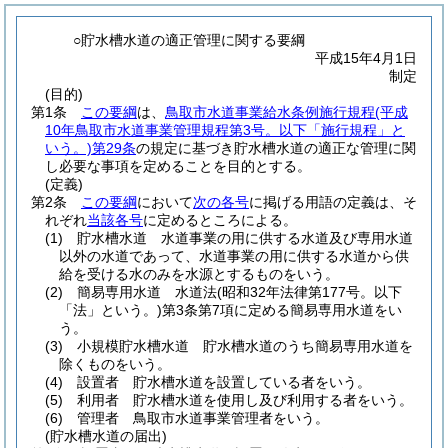
○貯水槽水道の適正管理に関する要綱
平成15年4月1日
制定
(目的)
第1条
この要綱
は、
鳥取市水道事業給水条例施行規程
(平成
10年鳥取市水道事業管理規程第3号。以下「施行規程」と
いう。)
第29条
の規定に基づき貯水槽水道の適正な管理に関
し必要な事項を定めることを目的とする。
(定義)
第2条
この要綱
において
次の各号
に掲げる用語の定義は、そ
れぞれ
当該各号
に定めるところによる。
(1)
貯水槽水道 水道事業の用に供する水道及び専用水道
以外の水道であって、水道事業の用に供する水道から供
給を受ける水のみを水源とするものをいう。
(2)
簡易専用水道 水道法
(昭和32年法律第177号。以下
「法」という。)
第3条第7項に定める簡易専用水道をい
う。
(3)
小規模貯水槽水道 貯水槽水道のうち簡易専用水道を
除くものをいう。
(4)
設置者 貯水槽水道を設置している者をいう。
(5)
利用者 貯水槽水道を使用し及び利用する者をいう。
(6)
管理者 鳥取市水道事業管理者をいう。
(貯水槽水道の届出)