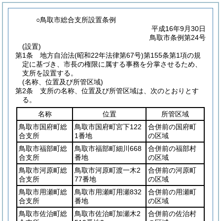
○鳥取市総合支所設置条例
平成16年9月30日
鳥取市条例第24号
(設置)
第1条
地方自治法
(昭和22年法律第67号)
第155条第1項の規
定に基づき、市長の権限に属する事務を分掌させるため、
支所を設置する。
(名称、位置及び所管区域)
第2条
支所の名称、位置及び所管区域は、次のとおりとす
る。
名称
位置
所管区域
鳥取市国府町総
鳥取市国府町宮下122
合併前の国府町
合支所
1番地
の区域
鳥取市福部町総
鳥取市福部町細川668
合併前の福部村
合支所
番地
の区域
鳥取市河原町総
鳥取市河原町渡一木2
合併前の河原町
合支所
77番地
の区域
鳥取市用瀬町総
鳥取市用瀬町用瀬832
合併前の用瀬町
合支所
番地
の区域
鳥取市佐治町総
鳥取市佐治町加瀬木2
合併前の佐治村