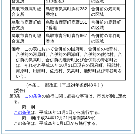
合支所
519番地3
の区域
鳥取市気高町総
鳥取市気高町浜村282
合併前の気高町
合支所
番地1
の区域
鳥取市鹿野町総
鳥取市鹿野町鹿野151
合併前の鹿野町
合支所
7番地
の区域
鳥取市青谷町総
鳥取市青谷町青谷667
合併前の青谷町
合支所
番地
の区域
備考 この表において合併前の国府町、合併前の福部村、
合併前の河原町、合併前の用瀬町、合併前の佐治村、合
併前の気高町、合併前の鹿野町及び合併前の青谷町と
は、それぞれ平成16年10月31日現在の国府町、福部村、
河原町、用瀬町、佐治村、気高町、鹿野町及び青谷町を
いう。
(本条…一部改正〔平成24年条例48号〕)
(委任)
第3条
この条例
の施行に関し必要な事項は、市長が別に定め
る。
附
則
この条例
は、平成16年11月1日から施行する。
附
則
(平成24年12月21日
条例第48号)
この条例は、平成25年1月1日から施行する。