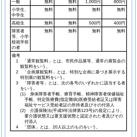
一般
無料
無料
1,000円
800円
小学生、
無料
無料
無料
無料
中学生
高校生
無料
無料
500円
400円
障害者
無料
無料
無料
無料
等、小学
校就学前
の者
備考
1 「通常観覧料」とは、市民作品展等、通常の展覧会の
観覧料をいう。
2 「企画展観覧料」とは、特別な企画に基づき展示する
特別展の観覧料をいう。
3 「障害者等」とは、次の各号のいずれかに該当する者
をいう。
(1)
身体障害者手帳、療育手帳、精神障害者保健福祉
手帳、特定医療費
(指定難病)
医療受給者証又は障害
福祉サービス受給者証の所持者及びその付添人
(2)
介護保険法
(平成9年法律第123号)
の規定により、
要介護状態又は要支援状態と認定された者及びその
付添人
4 「団体」とは、20人以上のものをいう。