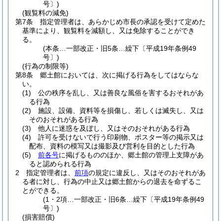
号〕)
(観覧料の減免)
第7条
指定管理者は、あらかじめ市長の承認を受けて定めた
基準により、観覧料を減額し、又は免除することができ
る。
(本条…一部改正・旧5条…繰下〔平成19年条例49
号〕)
(行為の制限等)
第8条
郷土館においては、次に掲げる行為をしてはならな
い。
(1)
公の秩序を乱し、又は善良な風俗を害するおそれがあ
る行為
(2)
施設、設備、資料等を損傷し、若しくは滅失し、又は
そのおそれがある行為
(3)
他人に迷惑を及ぼし、又はそのおそれがある行為
(4)
許可を受けないで行う印刷物、ポスター等の掲示又は
配布、資料の模写又は撮影及び営利を目的とした行為
(5)
前各号
に掲げるもののほか、郷土館の管理上支障があ
ると認められる行為
2
指定管理者は、
前項
の規定に違反し、又はそのおそれがあ
る者に対し、行為の中止又は郷土館からの退去を命ずるこ
とができる。
(1・2項…一部改正・旧6条…繰下〔平成19年条例49
号〕)
(損害賠償)