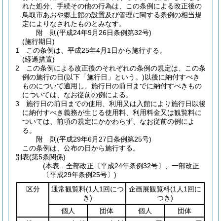
れた処分、手続その他の行為は、この条例による改正後の
鳥取市あおや郷土館の設置及び管理に関する条例の相当規
定によりなされたものとみなす。
附
則
(平成24年9月26日
条例第32号)
(施行期日)
1
この条例は、平成25年4月1日から施行する。
(経過措置)
2
この条例による改正後のそれぞれの条例の規定は、この条
例の施行の日
(以下「施行日」という。)
以後に納付すべき
ものについて適用し、施行日の前日までに納付すべきもの
については、なお従前の例による。
3
施行日の前日までの使用、利用又は入館により施行日以後
に納付すべき義務が生じる使用料、利用料金又は観覧料に
ついては、前項の規定にかかわらず、なお従前の例によ
る。
附
則
(平成29年6月27日
条例第25号)
この条例は、公布の日から施行する。
別表
(第5条関係)
(本表…全部改正〔平成24年条例32号〕、一部改正
〔平成29年条例25号〕)
区分
通常観覧料
(1人1回につ
企画展観覧料
(1人1回に
き)
つき)
個人
団体
個人
団体