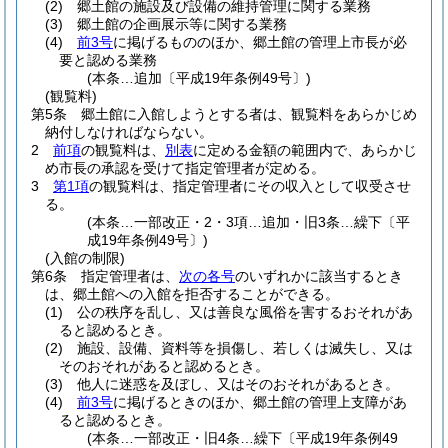
(2)
郷土館の施設及び設備の維持管理に関する業務
(3)
郷土館の企画展示等に関する業務
(4)
前3号
に掲げるもののほか、郷土館の管理上市長が必
要と認める業務
(本条…追加〔平成19年条例49号〕)
(観覧料)
第5条
郷土館に入館しようとする者は、観覧料をあらかじめ
納付しなければならない。
2
前項
の観覧料は、
別表
に定める金額の範囲内で、あらかじ
め市長の承認を受けて指定管理者が定める。
3
第1項
の観覧料は、指定管理者にその収入として収受させ
る。
(本条…一部改正・2・3項…追加・旧3条…繰下〔平
成19年条例49号〕)
(入館の制限)
第6条
指定管理者は、
次の各号
のいずれかに該当するとき
は、郷土館への入館を拒否することができる。
(1)
公の秩序を乱し、又は善良な風俗を害するおそれがあ
ると認めるとき。
(2)
施設、設備、資料等を損傷し、若しくは滅失し、又は
そのおそれがあると認めるとき。
(3)
他人に迷惑を及ぼし、又はそのおそれがあるとき。
(4)
前3号
に掲げるときのほか、郷土館の管理上支障があ
ると認めるとき。
(本条…一部改正・旧4条…繰下〔平成19年条例49