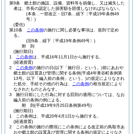
第9条
郷土館の施設、設備、資料等を損傷し、又は滅失した
者は、市長の認定した損害額を賠償しなければならない。
(本条…一部改正・旧7条…繰下〔平成19年条例49
号〕)
(委任)
第10条
この条例
の施行に関し必要な事項は、規則で定め
る。
(旧9条…繰下〔平成19年条例49号〕)
附
則
(施行期日)
1
この条例
は、平成16年11月1日から施行する。
(経過措置)
2
この条例
の施行の日
(以下「施行日」という。)
前にあおや
郷土館の設置及び管理に関する条例
(平成4年青谷町条例第
13号。以下「編入前の条例」という。)
の規定によりなされ
た処分、手続その他の行為は、
この条例
の相当規定により
なされたものとみなす。
3
施行日前にした行為に対する罰則の適用については、なお
編入前の条例の例による。
附
則
(平成19年9月25日
条例第49号)
(施行期日)
1
この条例は、平成20年4月1日から施行する。
(経過措置)
2
この条例の施行の際現にこの条例による改正前の鳥取市あ
おや郷土館の設置及び管理に関する条例の規定によりなさ