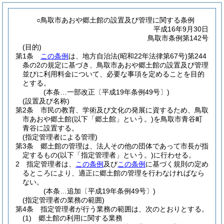
○鳥取市あおや郷土館の設置及び管理に関する条例
平成16年9月30日
鳥取市条例第142号
(目的)
第1条
この条例
は、地方自治法
(昭和22年法律第67号)
第244
条の2の規定に基づき、鳥取市あおや郷土館の設置及び管理
並びに利用料金について、必要な事項を定めることを目的
とする。
(本条…一部改正〔平成19年条例49号〕)
(設置及び名称)
第2条
市民の教育、学術及び文化の発展に資するため、鳥取
市あおや郷土館
(以下「郷土館」という。)
を鳥取市青谷町
青谷に設置する。
(指定管理者による管理)
第3条
郷土館の管理は、法人その他の団体であって市長が指
定するもの
(以下「指定管理者」という。)
に行わせる。
2
指定管理者は、
この条例
及び
この条例
に基づく規則の定め
るところにより、適正に郷土館の管理を行わなければなら
ない。
(本条…追加〔平成19年条例49号〕)
(指定管理者の業務の範囲)
第4条
指定管理者が行う業務の範囲は、次のとおりとする。
(1)
郷土館の利用に関する業務