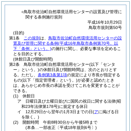
○鳥取市佐治町自然環境活用センターの設置及び管理に
関する条例施行規則
平成16年10月29日
鳥取市規則第50号
(目的)
第1条
この規則
は、
鳥取市佐治町自然環境活用センターの設
置及び管理に関する条例
(平成16年鳥取市条例第70号。以
下「条例」という。)
の施行に関し、必要な事項を定めるこ
とを目的とする。
(休館日及び開館時間)
第2条
鳥取市佐治町自然環境活用センター
(以下「センタ
ー」という。)
の休館日及び開館時間は、次のとおりとす
る。
ただし、
条例第3条第1項
の規定により市長が指定する
もの
(以下「指定管理者」という。)
が必要と認めたとき
は、あらかじめ市長の承認を受けてこれを変更することが
できる。
(1)
休館日
ア
日曜日及び土曜日並びに国民の祝日に関する法律
(昭
和23年法律第178号)
に規定する休日
イ
12月29日から翌年の1月3日までの日
(
ア
に掲げる日
を除く。)
(2)
開館時間 午前8時30分から午後5時まで
(本条…一部改正〔平成18年規則6号〕)