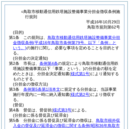
○鳥取市移動通信用鉄塔施設整備事業分担金徴収条例施
行規則
平成16年10月29日
鳥取市規則第62号
(目的)
第1条
この規則は、
鳥取市移動通信用鉄塔施設整備事業分担
金徴収条例
(平成16年鳥取市条例第79号。以下「条例」と
いう。)
の施行に関し、必要な事項を定めることを目的とす
る。
(分担金の決定通知)
第2条
市長は、
条例第4条
の規定により鳥取市移動通信用鉄
塔施設整備事業
(以下「事業」という。)
の分担金の額を定
めたときは、分担金決定通知書
(
様式第1号
)
により通知する
ものとする。
(分担金の徴収方法)
第3条
条例第5条第1項本文
に規定する分担金は、当該事業
施行年度内に一時に納入通知書
(
様式第2号
)
により徴収す
る。
(督促)
第4条
督促は、督促状
(
様式第3号
)
による。
(分担金に係る督促及び延滞金)
第5条
分担金に係る督促及び延滞金の徴収は、
鳥取市税外収
入金の督促及び延滞金の徴収に関する条例
(昭和36年鳥取市