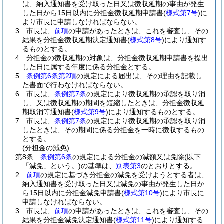
は、納入通知書を受け取った日又は徴収延期の事由が発生
した日から15日以内に分担金徴収延期申請書
(
様式第7号
)
に
より市長に申請しなければならない。
3
市長は、
前項
の申請があったときは、これを審査し、その
結果を分担金徴収延期決定通知書
(
様式第8号
)
により通知す
るものとする。
4
分担金の徴収延期の対象は、分担金徴収延期申請書を提出
した日に属する年度に係る分担金とする。
5
条例第6条第2項
の規定による届出は、その理由を記載し
た書面で行わなければならない。
6
市長は、
条例第7条
の規定により徴収延期の承認を取り消
し、又は徴収延期の期間を短縮したときは、分担金徴収延
期取消等通知書
(
様式第9号
)
により通知するものとする。
7
市長は、
条例第7条
の規定により徴収延期の承認を取り消
したときは、その期間に係る分担金を一時に徴収するもの
とする。
(分担金の減免)
第8条
条例第6条
の規定による分担金の減額又は免除
(以下
「減免」という。)
の基準は、
別表第3
のとおりとする。
2
前項
の規定に基づき分担金の減免を受けようとする者は、
納入通知書を受け取った日又は減免の事由が発生した日か
ら15日以内に分担金減免申請書
(
様式第10号
)
により市長に
申請しなければならない。
3
市長は、
前項
の申請があったときは、これを審査し、その
結果を分担金減免決定通知書
(
様式第11号
)
により通知する