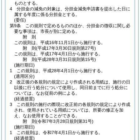
ものとする。
4
分担金の減免の対象は、分担金減免申請書を提出した日に
属する年度に係る分担金とする。
(委任)
第9条
この規則で定めるもののほか、分担金の徴収に関し必
要な事項は、市長が別に定める。
附
則
この規則は、平成16年11月1日から施行する。
附
則
(平成17年3月30日
規則第27号)
この規則は、平成17年4月1日から施行する。
附
則
(平成28年3月31日
規則第15号)
(施行期日)
1
この規則は、平成28年4月1日から施行する。
(適用区分)
2
改正後の各規則の規定により作成される用紙は、施行の日
以後に行う処分について使用し、同日前までに行う処分に
ついては、なお従前の例による。
(経過措置)
3
この規則の施行の際現に改正前の各規則の規定により作成
され、使用されている用紙については、所要の修正を加
え、なお使用することができる。
附
則
(令和7年3月28日
規則第31号)
(施行期日)
1
この規則は、令和7年4月1日から施行する。
(経過措置)