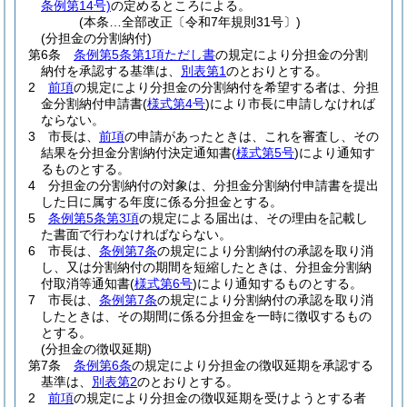
条例第14号)
の定めるところによる。
(本条…全部改正〔令和7年規則31号〕)
(分担金の分割納付)
第6条
条例第5条第1項ただし書
の規定により分担金の分割
納付を承認する基準は、
別表第1
のとおりとする。
2
前項
の規定により分担金の分割納付を希望する者は、分担
金分割納付申請書
(
様式第4号
)
により市長に申請しなければ
ならない。
3
市長は、
前項
の申請があったときは、これを審査し、その
結果を分担金分割納付決定通知書
(
様式第5号
)
により通知す
るものとする。
4
分担金の分割納付の対象は、分担金分割納付申請書を提出
した日に属する年度に係る分担金とする。
5
条例第5条第3項
の規定による届出は、その理由を記載し
た書面で行わなければならない。
6
市長は、
条例第7条
の規定により分割納付の承認を取り消
し、又は分割納付の期間を短縮したときは、分担金分割納
付取消等通知書
(
様式第6号
)
により通知するものとする。
7
市長は、
条例第7条
の規定により分割納付の承認を取り消
したときは、その期間に係る分担金を一時に徴収するもの
とする。
(分担金の徴収延期)
第7条
条例第6条
の規定により分担金の徴収延期を承認する
基準は、
別表第2
のとおりとする。
2
前項
の規定により分担金の徴収延期を受けようとする者