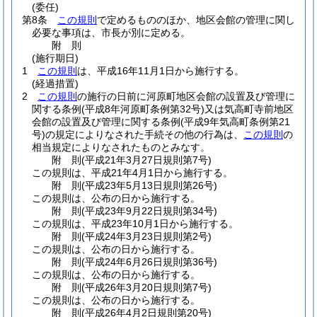
(委任)
第8条
この規則
で定めるもののほか、地区会館の管理に関し
必要な事項は、市長が別に定める。
附
則
(施行期日)
1
この規則
は、平成16年11月1日から施行する。
(経過措置)
2
この規則
の施行の日前に河原町地区会館の設置及び管理に
関する条例
(平成8年河原町条例第32号)
又は気高町寺前地区
会館の設置及び管理に関する条例
(平成9年気高町条例第21
号)
の規定によりなされた手続その他の行為は、
この規則
の
相当規定によりなされたものとみなす。
附
則
(平成21年3月27日
規則第7号)
この規則は、平成21年4月1日から施行する。
附
則
(平成23年5月13日
規則第26号)
この規則は、公布の日から施行する。
附
則
(平成23年9月22日
規則第34号)
この規則は、平成23年10月1日から施行する。
附
則
(平成24年3月23日
規則第2号)
この規則は、公布の日から施行する。
附
則
(平成24年6月26日
規則第36号)
この規則は、公布の日から施行する。
附
則
(平成26年3月20日
規則第7号)
この規則は、公布の日から施行する。
附
則
(平成26年4月2日
規則第20号)