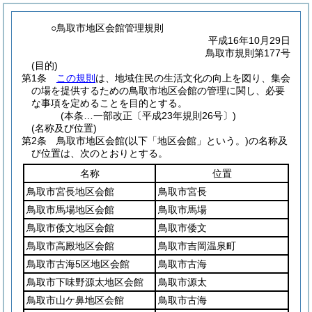
○鳥取市地区会館管理規則
平成16年10月29日
鳥取市規則第177号
(目的)
第1条
この規則
は、地域住民の生活文化の向上を図り、集会
の場を提供するための鳥取市地区会館の管理に関し、必要
な事項を定めることを目的とする。
(本条…一部改正〔平成23年規則26号〕)
(名称及び位置)
第2条
鳥取市地区会館
(以下「地区会館」という。)
の名称及
び位置は、次のとおりとする。
名称
位置
鳥取市宮長地区会館
鳥取市宮長
鳥取市馬場地区会館
鳥取市馬場
鳥取市倭文地区会館
鳥取市倭文
鳥取市高殿地区会館
鳥取市吉岡温泉町
鳥取市古海5区地区会館
鳥取市古海
鳥取市下味野源太地区会館
鳥取市源太
鳥取市山ケ鼻地区会館
鳥取市古海