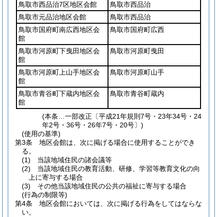
鳥取市西品治7区地区会館
鳥取市西品治
鳥取市元品治地区会館
鳥取市西品治
鳥取市国府町南広西地区会
鳥取市国府町広西
館
鳥取市河原町下曳田地区会
鳥取市河原町曳田
館
鳥取市河原町上山手地区会
鳥取市河原町山手
館
鳥取市青谷町下蔵内地区会
鳥取市青谷町蔵内
館
(本条…一部改正〔平成21年規則7号・23年34号・24
年2号・36号・26年7号・20号〕)
(使用の基準)
第3条
地区会館は、次に掲げる場合に使用することができ
る。
(1)
当該地域住民の諸会議等
(2)
当該地域住民の教育活動、研修、学習等教育文化の向
上に寄与する場合
(3)
その他当該地域住民の公共の福祉に寄与する場合
(行為の制限等)
第4条
地区会館においては、次に掲げる行為をしてはならな
い。