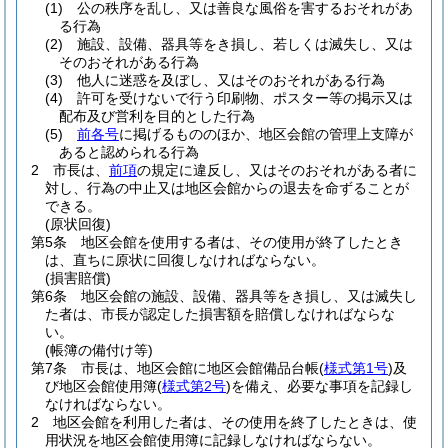
(1)
公の秩序を乱し、又は善良な風俗を害するおそれがあ
る行為
(2)
施設、設備、器具等をき損し、若しくは滅失し、又は
そのおそれがある行為
(3)
他人に迷惑を及ぼし、又はそのおそれがある行為
(4)
許可を受けないで行う印刷物、ポスター等の掲示又は
配布及び営利を目的とした行為
(5)
前各号
に掲げるもののほか、地区会館の管理上支障が
あると認められる行為
2
市長は、
前項
の規定に違反し、又はそのおそれがある者に
対し、行為の中止又は地区会館からの退去を命ずることが
できる。
(原状回復)
第5条
地区会館を使用する者は、その使用が終了したとき
は、直ちに原状に回復しなければならない。
(損害賠償)
第6条
地区会館の施設、設備、器具等をき損し、又は滅失し
た者は、市長が認定した損害額を賠償しなければならな
い。
(帳簿の備付け等)
第7条
市長は、地区会館に地区会館備品台帳
(
様式第1号
)
及
び地区会館使用簿
(
様式第2号
)
を備え、必要な事項を記録し
なければならない。
2
地区会館を利用した者は、その使用を終了したときは、使
用状況を地区会館使用簿に記録しなければならない。