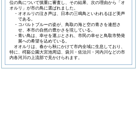
位の鳥について慎重に審査し、その結果、次の理由から「オ
オルリ」が市の鳥に選ばれました。
・オオルリの泣き声は、日本の三鳴鳥といわれるほど美声
である。
・コバルトブルーの姿が、鳥取の海と空の青さを連想さ
せ、本市の自然の豊かさを現している。
・青い鳥は、幸せを運ぶとされ、市民の幸せと鳥取市勢発
展への希望を込めている。
オオルリは、春から秋にかけて市内全域に生息しており、
特に、樗谿公園大宮池周辺、袋川・佐治川・河内川などの市
内各河川の上流部で見かけられます。