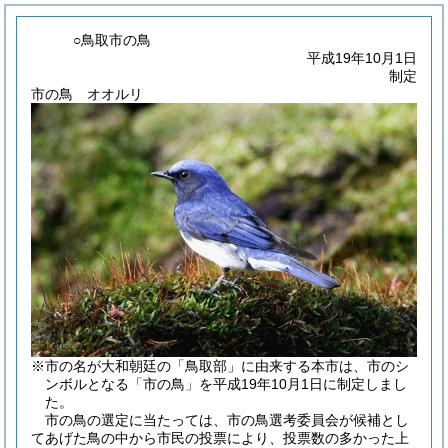
○鳥取市の鳥
平成19年10月1日
制定
市の鳥 オオルリ
※市の名が大和朝廷の「鳥取部」に由来する本市は、市のシ
ンボルとなる「市の鳥」を平成19年10月1日に制定しまし
た。
市の鳥の選定に当たっては、市の鳥選考委員会が候補とし
てあげた鳥の中から市民の投票により、投票数の多かった上