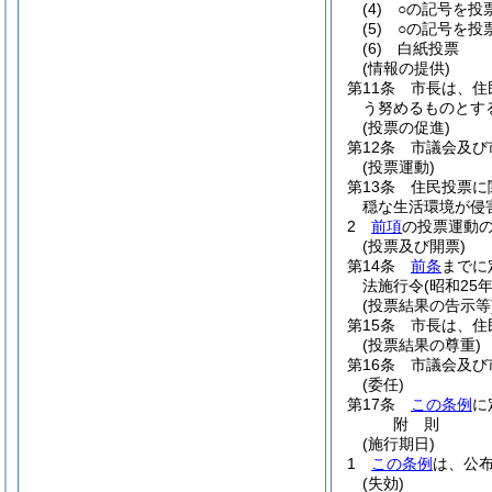
(4)
○の記号を投
(5)
○の記号を投
(6)
白紙投票
(情報の提供)
第11条
市長は、住
う努めるものとす
(投票の促進)
第12条
市議会及び
(投票運動)
第13条
住民投票に
穏な生活環境が侵
2
前項
の投票運動
(投票及び開票)
第14条
前条
までに
法施行令
(昭和25
(投票結果の告示等
第15条
市長は、住
(投票結果の尊重)
第16条
市議会及び
(委任)
第17条
この条例
に
附
則
(施行期日)
1
この条例
は、公
(失効)