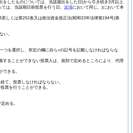
届出をしたものについては、当該届出をした日)
から引き続き3月以上
っては、当該期日前投票を行う日。
次項
において同じ。)
において本
1項若しくは第252条又は政治資金規正法
(昭和23年法律第194号)
第
ない。
一つを選択し、所定の欄に自ら○の記号を記載しなければならな
載することができない投票人は、規則で定めるところにより、代理
ができる。
を経て、投票しなければならない。
者投票を行うことができる。
で定める。