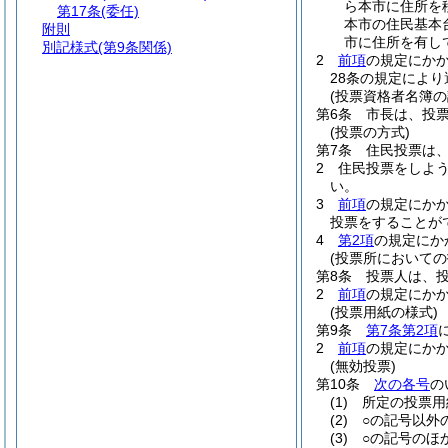
ら本市に住所を
第17条
(委任)
本市の住民基本
附則
市に住所を有し
別記様式
(第9条関係)
2
前項
の規定にか
28条の規定によ
(投票資格者名簿の
第6条
市長は、投
(投票の方式)
第7条
住民投票は
2
住民投票をしよ
い。
3
前項
の規定にか
投票をすることが
4
第2項
の規定にか
(投票所においての
第8条
投票人は、
2
前項
の規定にか
(投票用紙の様式)
第9条
第7条第2項
2
前項
の規定にか
(無効投票)
第10条
次の各号
の
(1)
所定の投票用
(2)
○の記号以外
(3)
○の記号のほ