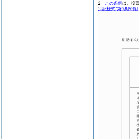
2
この条例
は、投
別記様式
(第9条関係)