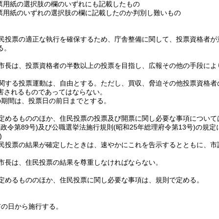
票用紙の選択肢の欄のいずれにも記載したもの
票用紙のいずれの選択肢の欄に記載したのか判別し難いもの
民投票の適正な執行を確保するため、庁舎整備に関して、投票資格者が
る。
市長は、投票資格者の半数以上の投票を目指し、広報その他の手段によ
関する投票運動は、自由とする。
ただし、買収、脅迫その他投票資格者
害されるものであってはならない。
の期間は、投票日の前日までとする。
定めるもののほか、住民投票の投票及び開票に関し必要な事項について
年政令第89号)
及び公職選挙法施行規則
(昭和25年総理府令第13号)
の規定
)
民投票の結果が確定したときは、速やかにこれを告示するとともに、市
市長は、住民投票の結果を尊重しなければならない。
定めるもののほか、住民投票に関し必要な事項は、規則で定める。
布の日から施行する。