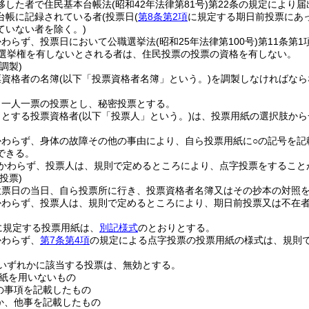
移した者で住民基本台帳法
(昭和42年法律第81号)
第22条の規定により
台帳に記録されている者
(投票日
(
第8条第2項
に規定する期日前投票にあ
ていない者を除く。)
かわらず、投票日において公職選挙法
(昭和25年法律第100号)
第11条第
り選挙権を有しないとされる者は、住民投票の投票の資格を有しない。
調製)
票資格者の名簿
(以下「投票資格者名簿」という。)
を調製しなければなら
、一人一票の投票とし、秘密投票とする。
うとする投票資格者
(以下「投票人」という。)
は、投票用紙の選択肢から
かわらず、身体の故障その他の事由により、自ら投票用紙に○の記号を記
できる。
かわらず、投票人は、規則で定めるところにより、点字投票をすること
投票)
投票日の当日、自ら投票所に行き、投票資格者名簿又はその抄本の対照
かわらず、投票人は、規則で定めるところにより、期日前投票又は不在
に規定する投票用紙は、
別記様式
のとおりとする。
かわらず、
第7条第4項
の規定による点字投票の投票用紙の様式は、規則
いずれかに該当する投票は、無効とする。
紙を用いないもの
の事項を記載したもの
か、他事を記載したもの