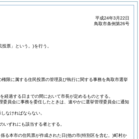
平成24年3月22日
鳥取市条例第26号
民投票」という。)
を行う。
その権限に属する住民投票の管理及び執行に関する事務を鳥取市選挙
日を経過する日までの間において市長が定めるものとする。
理委員会に事務を委任したときは、速やかに選挙管理委員会に通知
示しなければならない。
のいずれにも該当する者とする。
に係る本市の住民票が作成された日
(他の市
(特別区を含む。)
町村か