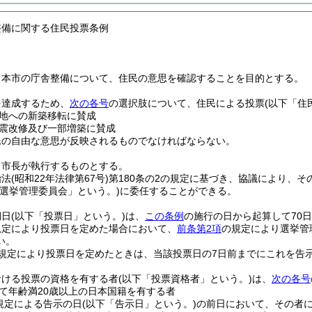
整備に関する住民投票条例
、本市の庁舎整備について、住民の意思を確認することを目的とする。
を達成するため、
次の各号
の選択肢について、住民による投票
(以下「住
地への新築移転に賛成
震改修及び一部増築に賛成
民の自由な意思が反映されるものでなければならない。
、市長が執行するものとする。
治法
(昭和22年法律第67号)
第180条の2の規定に基づき、協議により、
「選挙管理委員会」という。)
に委任することができる。
期日
(以下「投票日」という。)
は、
この条例
の施行の日から起算して70
規定により投票日を定めた場合において、
前条第2項
の規定により選挙管
い。
規定により投票日を定めたときは、当該投票日の7日前までにこれを告
おける投票の資格を有する者
(以下「投票資格者」という。)
は、
次の各号
て年齢満20歳以上の日本国籍を有する者
規定による告示の日
(以下「告示日」という。)
の前日において、その者