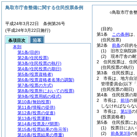
鳥取市庁舎整備に関する住民投票条例
○鳥取市庁舎
平成24年3月22日 条例第26号
(目的)
(平成24年3月22日施行)
第1条
この条例
は
(住民投票)
条項目次
沿革
第2条
前条
の目的
本則
(1)
旧市立病院跡
第1条
(目的)
(2)
現本庁舎の耐
第2条
(住民投票)
2
住民投票は、住
第3条
(住民投票の執行)
(住民投票の執行)
第4条
(住民投票の期日)
第3条
住民投票は
第5条
(投票資格者)
2
市長は、地方自
第6条
(投票資格者名簿の調製)
管理委員会
(以下
第7条
(投票の方式)
(住民投票の期日)
第8条
(投票所においての投票)
第4条
住民投票の
第9条
(投票用紙の様式)
2
市長は、
前項
の
第10条
(無効投票)
しなければならな
第11条
(情報の提供)
3
市長は、
第1項
の
第12条
(投票の促進)
(投票資格者)
第13条
(投票運動)
第5条
住民投票に
第14条
(投票及び開票)
(1)
投票日におい
第15条
(投票結果の告示等)
(2)
前条第3項
の
第16条
(投票結果の尊重)