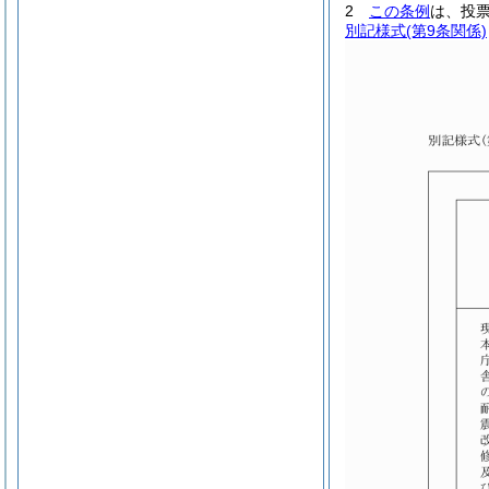
2
この条例
は、投
別記様式
(第9条関係)