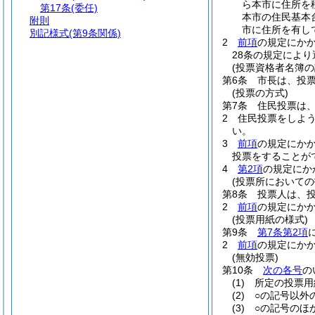
ら本市に住所を
第17条
(委任)
本市の住民基本
附則
市に住所を有し
別記様式
(第9条関係)
2
前項
の規定にか
28条の規定によ
(投票資格者名簿の
第6条
市長は、投
(投票の方式)
第7条
住民投票は
2
住民投票をしよ
い。
3
前項
の規定にか
投票をすることが
4
第2項
の規定にか
(投票所においての
第8条
投票人は、
2
前項
の規定にか
(投票用紙の様式)
第9条
第7条第2項
2
前項
の規定にか
(無効投票)
第10条
次の各号
の
(1)
所定の投票用
(2)
○の記号以外
(3)
○の記号のほ