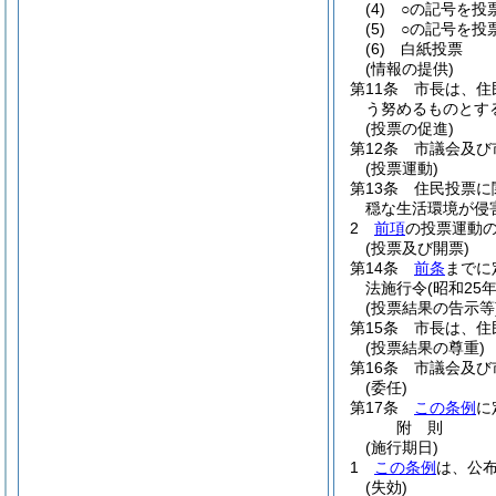
(4)
○の記号を投
(5)
○の記号を投
(6)
白紙投票
(情報の提供)
第11条
市長は、住
う努めるものとす
(投票の促進)
第12条
市議会及び
(投票運動)
第13条
住民投票に
穏な生活環境が侵
2
前項
の投票運動
(投票及び開票)
第14条
前条
までに
法施行令
(昭和25
(投票結果の告示等
第15条
市長は、住
(投票結果の尊重)
第16条
市議会及び
(委任)
第17条
この条例
に
附
則
(施行期日)
1
この条例
は、公
(失効)