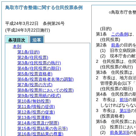
鳥取市庁舎整備に関する住民投票条例
○鳥取市庁舎
平成24年3月22日 条例第26号
(目的)
(平成24年3月22日施行)
第1条
この条例
は
(住民投票)
条項目次
沿革
第2条
前条
の目的
本則
(1)
旧市立病院跡
第1条
(目的)
(2)
現本庁舎の耐
第2条
(住民投票)
2
住民投票は、住
第3条
(住民投票の執行)
(住民投票の執行)
第4条
(住民投票の期日)
第3条
住民投票は
第5条
(投票資格者)
2
市長は、地方自
第6条
(投票資格者名簿の調製)
管理委員会
(以下
第7条
(投票の方式)
(住民投票の期日)
第8条
(投票所においての投票)
第4条
住民投票の
第9条
(投票用紙の様式)
2
市長は、
前項
の
第10条
(無効投票)
しなければならな
第11条
(情報の提供)
3
市長は、
第1項
の
第12条
(投票の促進)
(投票資格者)
第13条
(投票運動)
第5条
住民投票に
第14条
(投票及び開票)
(1)
投票日におい
第15条
(投票結果の告示等)
(2)
前条第3項
の
第16条
(投票結果の尊重)