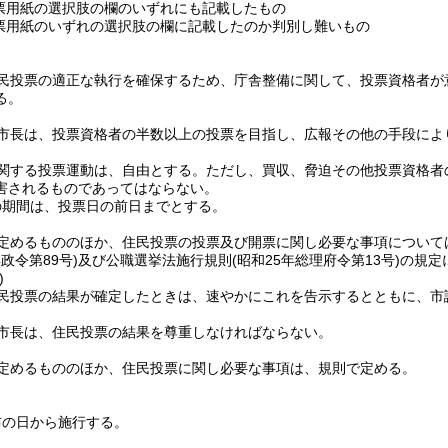
票用紙の選択肢の欄のいずれにも記載したもの
票用紙のいずれの選択肢の欄に記載したのか判別し難いもの
民投票の適正な執行を確保するため、庁舎整備に関して、投票資格者が
る。
市長は、投票資格者の半数以上の投票を目指し、広報その他の手段によ
関する投票運動は、自由とする。
ただし、買収、脅迫その他投票資格者
害されるものであってはならない。
の期間は、投票日の前日までとする。
定めるもののほか、住民投票の投票及び開票に関し必要な事項について
年政令第89号)
及び公職選挙法施行規則
(昭和25年総理府令第13号)
の規定
)
民投票の結果が確定したときは、速やかにこれを告示するとともに、市
市長は、住民投票の結果を尊重しなければならない。
定めるもののほか、住民投票に関し必要な事項は、規則で定める。
布の日から施行する。