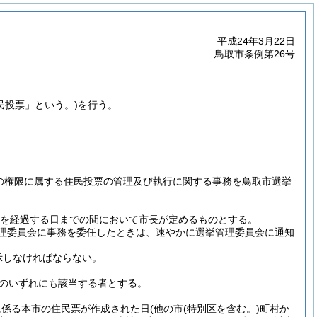
平成24年3月22日
鳥取市条例第26号
民投票」という。)
を行う。
その権限に属する住民投票の管理及び執行に関する事務を鳥取市選挙
日を経過する日までの間において市長が定めるものとする。
理委員会に事務を委任したときは、速やかに選挙管理委員会に通知
示しなければならない。
のいずれにも該当する者とする。
に係る本市の住民票が作成された日
(他の市
(特別区を含む。)
町村か