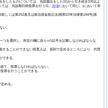
届出をしたものについては、当該届出をした日)
から引き続き3月以上
っては、当該期日前投票を行う日。
次項
において同じ。)
において本
1項若しくは第252条又は政治資金規正法
(昭和23年法律第194号)
第
ない。
一つを選択し、所定の欄に自ら○の記号を記載しなければならな
載することができない投票人は、規則で定めるところにより、代理
ができる。
を経て、投票しなければならない。
者投票を行うことができる。
で定める。