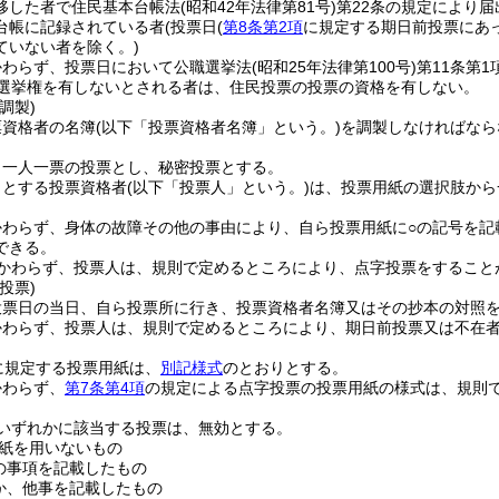
移した者で住民基本台帳法
(昭和42年法律第81号)
第22条の規定により
台帳に記録されている者
(投票日
(
第8条第2項
に規定する期日前投票にあ
ていない者を除く。)
かわらず、投票日において公職選挙法
(昭和25年法律第100号)
第11条第
り選挙権を有しないとされる者は、住民投票の投票の資格を有しない。
調製)
票資格者の名簿
(以下「投票資格者名簿」という。)
を調製しなければなら
、一人一票の投票とし、秘密投票とする。
うとする投票資格者
(以下「投票人」という。)
は、投票用紙の選択肢から
かわらず、身体の故障その他の事由により、自ら投票用紙に○の記号を記
できる。
かわらず、投票人は、規則で定めるところにより、点字投票をすること
投票)
投票日の当日、自ら投票所に行き、投票資格者名簿又はその抄本の対照
かわらず、投票人は、規則で定めるところにより、期日前投票又は不在
に規定する投票用紙は、
別記様式
のとおりとする。
かわらず、
第7条第4項
の規定による点字投票の投票用紙の様式は、規則
いずれかに該当する投票は、無効とする。
紙を用いないもの
の事項を記載したもの
か、他事を記載したもの