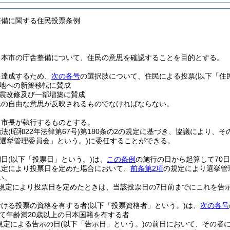
整備に関する住民投票条例
、本市の庁舎整備について、住民の意思を確認することを目的とする。
を達成するため、
次の各号
の選択肢について、住民による投票
(以下「住
地への新築移転に賛成
震改修及び一部増築に賛成
民の自由な意思が反映されるものでなければならない。
、市長が執行するものとする。
治法
(昭和22年法律第67号)
第180条の2の規定に基づき、協議により、
「選挙管理委員会」という。)
に委任することができる。
期日
(以下「投票日」という。)
は、
この条例
の施行の日から起算して70
規定により投票日を定めた場合において、
前条第2項
の規定により選挙管
い。
規定により投票日を定めたときは、当該投票日の7日前までにこれを告
おける投票の資格を有する者
(以下「投票資格者」という。)
は、
次の各号
て年齢満20歳以上の日本国籍を有する者
規定による告示の日
(以下「告示日」という。)
の前日において、その者