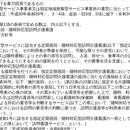
げる暴力団員であるもの
型サービス事業者又は指定地域密着型サービス事業所の運営に当たって
改正〔平成30年条例39号〕、3・4項…追加・旧3項…5項に繰下〔令和
2第1項の条例で定める数は、29人以下とする。
巡回・随時対応型訪問介護看護
本方針等
着型サービスに該当する定期巡回・随時対応型訪問介護看護
(以下「指定
においても、その利用者が尊厳を保持し、可能な限りその居宅において
又は随時通報によりその者の居宅を訪問し、入浴、排せつ、食事等の介
できるようにするための援助を行うとともに、その療養生活を支援し、
時対応型訪問介護看護)
する援助等を行うため、指定定期巡回・随時対応型訪問介護看護におい
(指定定期巡回・随時対応型訪問介護看護の提供に当たる介護福祉士又は
第36号。以下「施行規則」という。)
第22条の23第1項に規定する介護
定期的に利用者の居宅を巡回して行う日常生活上の世話
(以下この章に
用者の心身の状況、その置かれている環境等を把握した上で、随時、利
ス又は訪問介護員等の訪問若しくは看護師等
(保健師、看護師、准看護
よる対応の要否等を判断するサービス
(以下この章において「随時対応
ビスにおける訪問の要否等の判断に基づき、訪問介護員等が利用者の居
いう。)
5項第1号に該当する指定定期巡回・随時対応型訪問介護看護の一部とし
下この章において「訪問看護サービス」という。)
改正〔平成30年条例39号・令和6年8号〕)