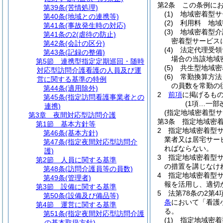
第2条
この条例に
第39条
(苦情処理)
(1)
地域密着型サ
第40条
(地域との連携等)
(2)
利用料 地域
第41条
(事故発生時の対応)
(3)
地域密着型介
第41条の2
(虐待の防止)
密着型サービス
第42条
(会計の区分)
(4)
法定代理受領
第43条
(記録の整備)
場合の当該地域
第5節
連携型指定定期巡回・随時
(5)
共生型地域密
対応型訪問介護看護の人員及び運
(6)
常勤換算方法
営に関する基準の特例
の員数を常勤の
第44条
(適用除外)
2
前項
に掲げるも
第45条
(指定訪問看護事業者との
(1項…一部
連携)
(指定地域密着型
第3章
夜間対応型訪問介護
第3条
指定地域密
第1節
基本方針等
2
指定地域密着型
第46条
(基本方針)
業者又は居宅サー
第47条
(指定夜間対応型訪問介
ればならない。
護)
3
指定地域密着型
第2節
人員に関する基準
の措置を講じなけ
第48条
(訪問介護員等の員数)
4
指定地域密着型サ
第49条
(管理者)
報を活用し、適切
第3節
設備に関する基準
5
法第78条の2第
第50条
(設備及び備品等)
条
において「看護
第4節
運営に関する基準
る。
第51条
(指定夜間対応型訪問介護
(1)
指定地域密着
の基本取扱方針)