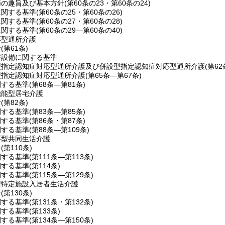
節の趣旨及び基本方針
(第60条の23・第60条の24)
に関する基準
(第60条の25・第60条の26)
に関する基準
(第60条の27・第60条の28)
に関する基準
(第60条の29―第60条の40)
応型通所介護
針
(第61条)
び設備に関する基準
型指定認知症対応型通所介護及び併設型指定認知症対応型通所介護
(第6
型指定認知症対応型通所介護
(第65条―第67条)
関する基準
(第68条―第81条)
機能型居宅介護
針
(第82条)
関する基準
(第83条―第85条)
関する基準
(第86条・第87条)
関する基準
(第88条―第109条)
応型共同生活介護
針
(第110条)
関する基準
(第111条―第113条)
関する基準
(第114条)
関する基準
(第115条―第129条)
型特定施設入居者生活介護
針
(第130条)
関する基準
(第131条・第132条)
関する基準
(第133条)
関する基準
(第134条―第150条)