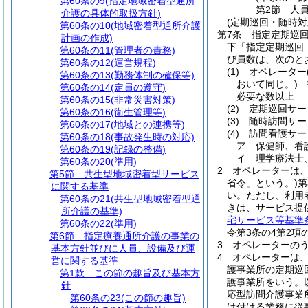
第60条の9
(指定地域密着型通所
第2節
人
介護の具体的取扱方針)
(定期巡回・随時
第60条の10
(地域密着型通所介護
第7条
指定定期巡
計画の作成)
下「指定定期巡回
第60条の11
(管理者の責務)
び員数は、次のと
第60条の12
(運営規程)
(1)
オペレーター
第60条の13
(勤務体制の確保等)
おいて同じ。)
指
第60条の14
(定員の遵守)
必要な数以上
第60条の15
(非常災害対策)
(2)
定期巡回サー
第60条の16
(衛生管理等)
(3)
随時訪問サー
第60条の17
(地域との連携等)
(4)
訪問看護サー
第60条の18
(事故発生時の対応)
ア
保健師、看
第60条の19
(記録の整備)
イ
理学療法士
第60条の20
(準用)
2
オペレーターは
第5節
共生型地域密着型サービス
省令」という。)
第
に関する基準
い。
ただし、利用
第60条の21
(共生型地域密着型通
きは、サービス提
所介護の基準)
宅サービス等基準
第60条の22
(準用)
令第3条の4第2
第6節
指定療養通所介護の事業の
3
オペレーターの
基本方針並びに人員、設備及び運
4
オペレーターは
営に関する基準
護事業所の定期巡
第1款
この節の趣旨及び基本方
護事業所をいう。
針
応型訪問介護事業
第60条の23
(この節の趣旨)
け付ける業務に従