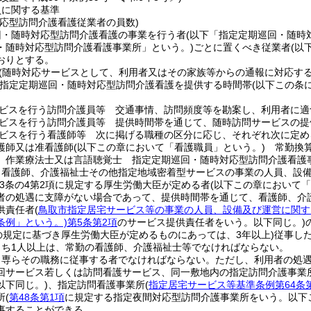
員に関する基準
対応型訪問介護看護従業者の員数)
回・随時対応型訪問介護看護の事業を行う者
(以下「指定定期巡回・随時
・随時対応型訪問介護看護事業所」という。)
ごとに置くべき従業者
(以
おりとする。
(随時対応サービスとして、利用者又はその家族等からの通報に対応す
定定期巡回・随時対応型訪問介護看護を提供する時間帯
(以下この条
ビスを行う訪問介護員等 交通事情、訪問頻度等を勘案し、利用者に適
ビスを行う訪問介護員等 提供時間帯を通じて、随時訪問サービスの提
ビスを行う看護師等 次に掲げる職種の区分に応じ、それぞれ次に定め
護師又は准看護師
(以下この章において「看護職員」という。)
常勤換算
、作業療法士又は言語聴覚士 指定定期巡回・随時対応型訪問介護看護
、看護師、介護福祉士その他指定地域密着型サービスの事業の人員、設
3条の4第2項に規定する厚生労働大臣が定める者
(以下この章において
者の処遇に支障がない場合であって、提供時間帯を通じて、看護師、介
供責任者
(
鳥取市指定居宅サービス等の事業の人員、設備及び運営に関す
条例」という。)
第5条第2項
のサービス提供責任者をいう。以下同じ。)
項の規定に基づき厚生労働大臣が定めるものにあっては、3年以上)
従事し
うち1人以上は、常勤の看護師、介護福祉士等でなければならない。
、専らその職務に従事する者でなければならない。
ただし、利用者の処
回サービス若しくは訪問看護サービス、同一敷地内の指定訪問介護事業
以下同じ。)
、指定訪問看護事業所
(
指定居宅サービス等基準条例第64条
所
(
第48条第1項
に規定する指定夜間対応型訪問介護事業所をいう。以下
事することができる。