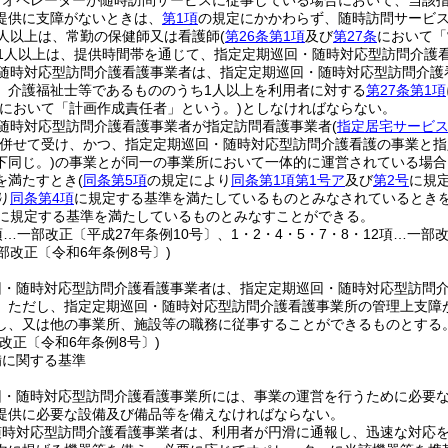
りオペレーターが随時訪問サービスに従事している場合において、当該
提供に支障がないときは、
第1項
の規定にかかわらず、随時訪問サービ
人以上は、常勤の保健師又は看護師
(
第26条第1項
及び
第27条
において「
1人以上は、提供時間帯を通じて、指定定期巡回・随時対応型訪問介護
随時対応型訪問介護看護事業者は、指定定期巡回・随時対応型訪問介護
、介護福祉士等であるもののうち1人以上を利用者に対する
第27条第1項
章において「計画作成責任者」という。)
としなければならない。
随時対応型訪問介護看護事業者が指定訪問看護事業者
(
指定居宅サービス
併せて受け、かつ、指定定期巡回・随時対応型訪問介護看護の事業と指
下同じ。)
の事業とが同一の事業所において一体的に運営されている場合
を満たすとき
(
同条第5項
の規定により
同条第1項第1号ア
及び
第2号
に規
り
同条第4項
に規定する基準を満たしているものとみなされているときを
に規定する基準を満たしているものとみなすことができる。
2項…一部改正〔平成27年条例10号〕、1・2・4・5・7・8・12項…一
部改正〔令和6年条例8号〕)
回・随時対応型訪問介護看護事業者は、指定定期巡回・随時対応型訪問
。
ただし、指定定期巡回・随時対応型訪問介護看護事業所の管理上支障
し、又は他の事業所、施設等の職務に従事することができるものとする
改正〔令和6年条例8号〕)
備に関する基準
回・随時対応型訪問介護看護事業所には、事業の運営を行うために必要
提供に必要な設備及び備品等を備えなければならない。
随時対応型訪問介護看護事業者は、利用者が円滑に通報し、迅速な対応