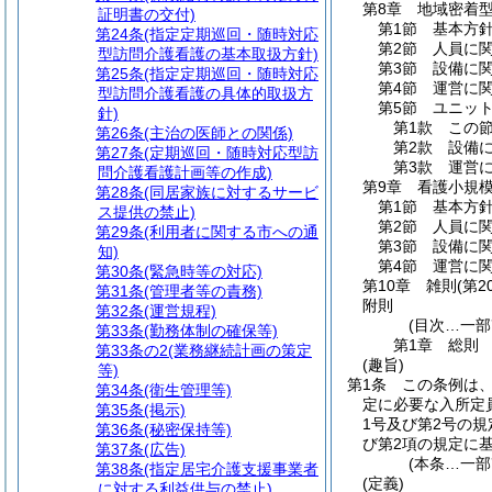
第8章
地域密着
証明書の交付)
第1節
基本方
第24条
(指定定期巡回・随時対応
第2節
人員に
型訪問介護看護の基本取扱方針)
第3節
設備に
第25条
(指定定期巡回・随時対応
第4節
運営に
型訪問介護看護の具体的取扱方
第5節
ユニッ
針)
第1款
この
第26条
(主治の医師との関係)
第2款
設備
第27条
(定期巡回・随時対応型訪
第3款
運営
問介護看護計画等の作成)
第9章
看護小規
第28条
(同居家族に対するサービ
第1節
基本方
ス提供の禁止)
第2節
人員に
第29条
(利用者に関する市への通
第3節
設備に
知)
第4節
運営に
第30条
(緊急時等の対応)
第10章
雑則
(第2
第31条
(管理者等の責務)
附則
第32条
(運営規程)
(目次…一部
第33条
(勤務体制の確保等)
第1章
総則
第33条の2
(業務継続計画の策定
(趣旨)
等)
第1条
この条例は
第34条
(衛生管理等)
定に必要な入所定
第35条
(掲示)
1号及び第2号の
第36条
(秘密保持等)
び第2項の規定に
第37条
(広告)
(本条…一部
第38条
(指定居宅介護支援事業者
(定義)
に対する利益供与の禁止)