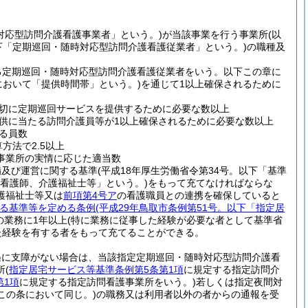
対応型訪問介護看護事業者」という。)
が当該事業を行う事業所
(以
下「定期巡回・随時対応型訪問介護看護従業者」という。)
の職種及
る定期巡回・随時対応型訪問介護看護従業者をいう。以下この章に
において「提供時間帯」という。)
を通じて1以上確保されるために
切に定期巡回サービスを提供するために必要な数以上
供に当たる訪問介護員等が1以上確保されるために必要な数以上
る員数
方法で2.5以上
事業所の実情に応じた適当数
備及び運営に関する基準
(平成18年厚生労働省令第34号。以下「基準
「看護師、介護福祉士等」という。)
をもって充てなければならな
護福祉士等又は
前項第4号ア
の看護職員との連携を確保していると
る基準等を定める条例
(平成29年鳥取市条例第51号。以下「指定居
の業務に1年以上
(特に業務に従事した経験が必要な者として基準省
た経験を有する者をもって充てることができる。
遇に支障がない場合は、当該指定定期巡回・随時対応型訪問介護看
所
(
指定居宅サービス等基準条例第5条第1項
に規定する指定訪問介
第1項
に規定する指定訪問看護事業所をいう。)
若しくは指定夜間対
この条において同じ。)
の職務又は利用者以外の者からの通報を受