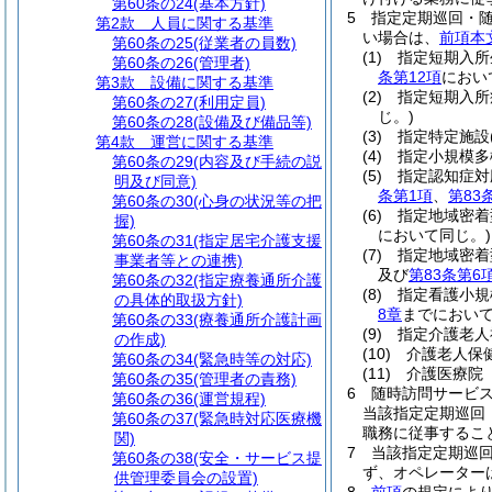
第60条の24
(基本方針)
5
指定定期巡回・
第2款
人員に関する基準
い場合は、
前項本
第60条の25
(従業者の員数)
(1)
指定短期入所
第60条の26
(管理者)
条第12項
におい
第3款
設備に関する基準
(2)
指定短期入所
第60条の27
(利用定員)
じ。)
第60条の28
(設備及び備品等)
(3)
指定特定施設
第4款
運営に関する基準
(4)
指定小規模多
第60条の29
(内容及び手続の説
(5)
指定認知症対
明及び同意)
条第1項
、
第83
第60条の30
(心身の状況等の把
(6)
指定地域密着
握)
において同じ。)
第60条の31
(指定居宅介護支援
(7)
指定地域密着
事業者等との連携)
及び
第83条第6
第60条の32
(指定療養通所介護
(8)
指定看護小規
の具体的取扱方針)
8章
までにおいて
第60条の33
(療養通所介護計画
(9)
指定介護老人
の作成)
(10)
介護老人保
第60条の34
(緊急時等の対応)
(11)
介護医療院
第60条の35
(管理者の責務)
6
随時訪問サービ
第60条の36
(運営規程)
当該指定定期巡回
第60条の37
(緊急時対応医療機
職務に従事するこ
関)
7
当該指定定期巡
第60条の38
(安全・サービス提
ず、オペレーター
供管理委員会の設置)