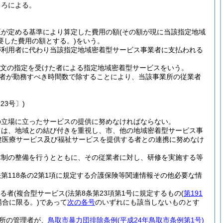
ころによる。
臣が定める基準により算定した費用の額
(その額が現に当該指定地域
要した費用の額とする。)
をいう。
が利用者に代わり当該指定地域密着型サービス事業者に支払われる
項本文の指定を受けた者による指定地域密着型サービスをいう。
者が勤務すべき時間数で除することにより、当該事業所の従業者
23号〕)
の立場に立ったサービスの提供に努めなければならない。
ては、地域との結び付きを重視し、市、他の地域密着型サービス事
健医療サービス及び福祉サービスを提供する者との連携に努めなけ
体制の整備を行うとともに、その従業者に対し、研修を実施する等
118条の2第1項に規定する介護保険等関連情報その他必要な情
いる者
(複合型サービス
(法第8条第23項第1号に規定するもの
(
第191
合に限る。)
であって
次の各号
のいずれにも該当しないものとす
所の管理者が、
鳥取市暴力団排除条例
(平成24年鳥取市条例第1号)