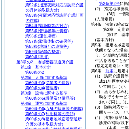
第2条第2号
に掲
第52条
(指定夜間対応型訪問介護
(2)
指定地域密着
の具体的取扱方針)
(3項…一部
第53条
(夜間対応型訪問介護計画
(入所定員)
の作成)
第4条
法第78条の
第54条
(緊急時等の対応)
第2章
定期
第55条
(管理者等の責務)
第1節
基
第56条
(運営規程)
(基本方針)
第57条
(勤務体制の確保等)
第5条
指定地域密
第58条
(地域との連携等)
状態となった場合
第59条
(記録の整備)
う、定期的な巡回
第60条
(準用)
生活を送ることが
第3章の2
地域密着型通所介護
(指定定期巡回・随
第1節
基本方針
第6条
前条
に規定
第60条の2
(1)
訪問介護員等
第2節
人員に関する基準
成11年厚生省令
第60条の3
(従業者の員数)
いて同じ。)
が、
第60条の4
(管理者)
(2)
あらかじめ利
第3節
設備に関する基準
助を行うサービ
第60条の5
(設備及び備品等)
おいて同じ。)
に
第4節
運営に関する基準
(3)
随時対応サー
第60条の6
(心身の状況等の把握)
問サービス」と
第60条の7
(利用料等の受領)
(4)
法第8条第1
第60条の8
(指定地域密着型通所
診療の補助
(以
介護の基本取扱方針)
(本条…一部