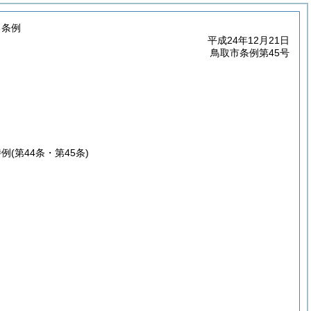
る条例
平成24年12月21日
鳥取市条例第45号
特例
(第44条・第45条)