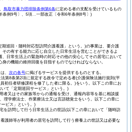
、
鳥取市暴力団排除条例第6条
に定める者の支配を受けているもの
3年条例9号〕、5項…一部改正〔令和6年条例8号〕)
定期巡回・随時対応型訪問介護看護」という。)
の事業は、要介護
、その有する能力に応じ自立した日常生活を営むことができるよ
護、日常生活上の緊急時の対応その他の安心してその居宅において
心身の機能の維持回復を目指すものでなければならない。
ては、
次の各号
に掲げるサービスを提供するものとする。
法第8条第2項に規定する政令で定める者
(介護保険法施行規則
(平
職員初任者研修課程を修了した者に限る。)
をいう。以下この章にお
おいて「定期巡回サービス」という。)
用者又はその家族等からの通報を受け、通報内容等を基に相談援
師、理学療法士、作業療法士又は言語聴覚士をいう。以下この章に
サービス」という。)
宅を訪問して行う日常生活上の世話
(以下この章において「随時訪
て看護師等が利用者の居宅を訪問して行う療養上の世話又は必要な