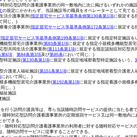
随時対応型訪問介護看護事業所の同一敷地内に次に掲げるいずれかの施
文
の規定にかかわらず、当該施設等の職員をオペレーターとして充てる
生活介護事業所
(
指定居宅サービス等基準条例第130条第1項
に規定する
て同じ。)
療養介護事業所
(
指定居宅サービス等基準条例第172条第1項
に規定する
(
指定居宅サービス等基準条例第199条第1項
に規定する指定特定施設を
機能型居宅介護事業所
(
第83条第1項
に規定する指定小規模多機能型居宅
応型共同生活介護事業所
(
第111条第1項
に規定する指定認知症対応型共
条第6項
、
第84条第3項
及び
第85条
において同じ。)
型特定施設
(
第130条第1項
に規定する指定地域密着型特定施設をいう。
型介護老人福祉施設
(
第151条第1項
に規定する指定地域密着型介護老人
項
において同じ。)
模多機能型居宅介護事業所
(
第192条第1項
に規定する指定看護小規模多
同じ。)
福祉施設
健施設
スを行う訪問介護員等は、専ら当該随時訪問サービスの提供に当たる者
・随時対応型訪問介護看護事業所の定期巡回サービス又は同一敷地内に
とができる。
回・随時対応型訪問介護看護事業所の利用者に対する随時対応サービス
は、随時訪問サービスに従事することができる。