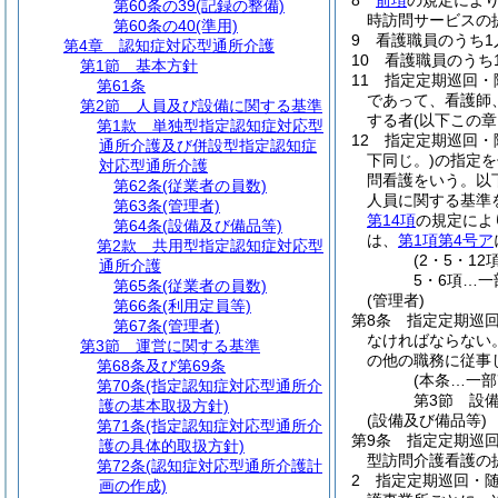
8
前項
の規定によ
第60条の39
(記録の整備)
時訪問サービスの
第60条の40
(準用)
9
看護職員のうち1
第4章
認知症対応型通所介護
10
看護職員のうち
第1節
基本方針
11
指定定期巡回・
第61条
であって、看護師
第2節
人員及び設備に関する基準
する者
(以下この
第1款
単独型指定認知症対応型
12
指定定期巡回・
通所介護及び併設型指定認知症
下同じ。)
の指定を
対応型通所介護
問看護をいう。以
第62条
(従業者の員数)
人員に関する基準
第63条
(管理者)
第14項
の規定によ
第64条
(設備及び備品等)
は、
第1項第4号ア
第2款
共用型指定認知症対応型
(2・5・1
通所介護
5・6項…一
第65条
(従業者の員数)
(管理者)
第66条
(利用定員等)
第8条
指定定期巡
第67条
(管理者)
なければならない
第3節
運営に関する基準
の他の職務に従事
第68条及び第69条
(本条…一部
第70条
(指定認知症対応型通所介
第3節
設
護の基本取扱方針)
(設備及び備品等)
第71条
(指定認知症対応型通所介
第9条
指定定期巡
護の具体的取扱方針)
型訪問介護看護の
第72条
(認知症対応型通所介護計
2
指定定期巡回・
画の作成)