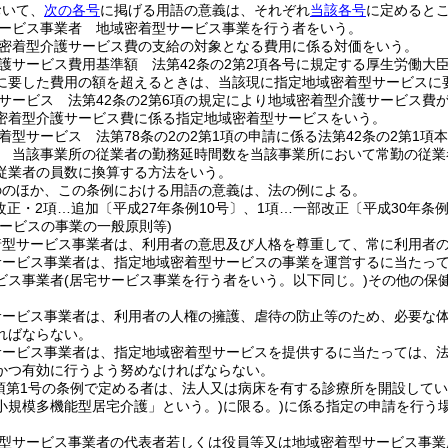
おいて、
次の各号
に掲げる用語の意義は、それぞれ
当該各号
に定めると
ービス事業者 地域密着型サービス事業を行う者をいう。
密着型介護サービス費の支給の対象となる費用に係る対価をいう。
護サービス費用基準額 法第42条の2第2項各号に規定する厚生労働大
に要した費用の額を超えるときは、当該現に指定地域密着型サービスに
サービス 法第42条の2第6項の規定により地域密着型介護サービス費
密着型介護サービス費に係る指定地域密着型サービスをいう。
着型サービス 法第78条の2の2第1項の申請に係る法第42条の2第1
 当該事業所の従業者の勤務延時間数を当該事業所において常勤の従業
従業者の員数に換算する方法をいう。
ののほか、この条例における用語の意義は、法の例による。
改正・2項…追加〔平成27年条例10号〕、1項…一部改正〔平成30年条例
サービスの事業の一般原則等)
着型サービス事業者は、利用者の意思及び人格を尊重して、常に利用者
サービス事業者は、指定地域密着型サービスの事業を運営するに当たっ
ビス事業者
(居宅サービス事業を行う者をいう。以下同じ。)
その他の保
サービス事業者は、利用者の人権の擁護、虐待の防止等のため、必要な
ればならない。
ービス事業者は、指定地域密着型サービスを提供するに当たっては、法第
かつ有効に行うよう努めなければならない。
4項第1号の条例で定める者は、法人又は病床を有する診療所を開設して
小規模多機能型居宅介護」という。)
に限る。)
に係る指定の申請を行う場
型サービス事業者の代表者若しくは役員等又は地域密着型サービス事業