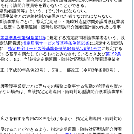
指定定期巡回・随時対応型訪問介護看護事業所の利用者に対する随
スを行う訪問介護員等を置かないことができる。
常勤看護師等」という。)
でなければならない。
看護事業者との連絡体制が確保された者でなければならない。
看護事業所ごとに、指定定期巡回・随時対応型訪問介護看護従業者
に規定する定期巡回・随時対応型訪問介護看護計画の作成に従事
等基準条例第64条第1項
に規定する指定訪問看護事業者をいう。以
定訪問看護
(
指定居宅サービス等基準条例第63条
に規定する指定訪
に、
指定居宅サービス等基準条例第64条第1項第1号ア
に規定する
定する基準を満たしているものとみなされているとき及び
第192条
除く。)
は、当該指定定期巡回・随時対応型訪問介護看護事業者
部改正〔平成30年条例23号〕、5項…一部改正〔令和3年条例9号〕、
介護看護事業所ごとに専らその職務に従事する常勤の管理者を置か
がない場合は、当該指定定期巡回・随時対応型訪問介護看護事業所
。
な広さを有する専用の区画を設けるほか、指定定期巡回・随時対応
を受けることができるよう、指定定期巡回・随時対応型訪問介護看