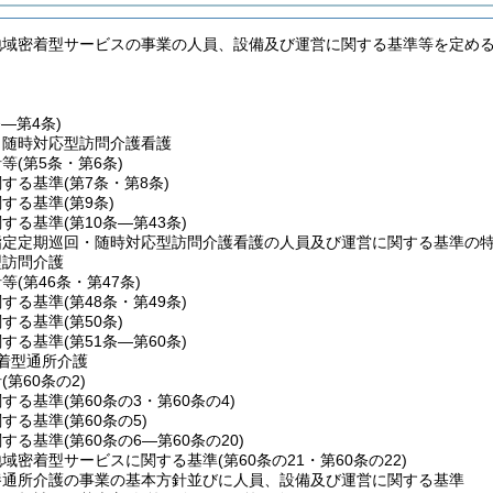
地域密着型サービスの事業の人員、設備及び運営に関する基準等を定め
条―第4条)
・随時対応型訪問介護看護
針等
(第5条・第6条)
関する基準
(第7条・第8条)
関する基準
(第9条)
関する基準
(第10条―第43条)
指定定期巡回・随時対応型訪問介護看護の人員及び運営に関する基準の
型訪問介護
針等
(第46条・第47条)
関する基準
(第48条・第49条)
関する基準
(第50条)
関する基準
(第51条―第60条)
着型通所介護
針
(第60条の2)
関する基準
(第60条の3・第60条の4)
関する基準
(第60条の5)
関する基準
(第60条の6―第60条の20)
地域密着型サービスに関する基準
(第60条の21・第60条の22)
養通所介護の事業の基本方針並びに人員、設備及び運営に関する基準