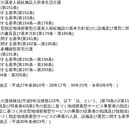
型介護老人福祉施設入所者生活介護
針
(第151条)
関する基準
(第152条)
関する基準
(第153条)
関する基準
(第154条―第178条)
ト型指定地域密着型介護老人福祉施設の基本方針並びに設備及び運営に
節の趣旨及び基本方針
(第179条・第180条)
に関する基準
(第181条)
に関する基準
(第182条―第190条)
模多機能型居宅介護
針
(第191条)
関する基準
(第192条―第194条)
関する基準
(第195条・第196条)
関する基準
(第197条―第203条)
04条・第205条)
改正〔平成27年条例10号・28年17号・30年23号・令和3年9号〕)
、介護保険法
(平成9年法律第123号。以下「法」という。)
第78条の2第
員及び同条第4項第1号の規定に基づく地域密着型サービス事業者の指定に
規定に基づく共生型地域密着型サービスの事業の従業者の知識及び技能並
基づく指定地域密着型サービスの事業の人員、設備及び運営に関する基
改正〔平成30年条例23号〕)