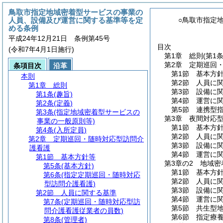
鳥取市指定地域密着型サービスの事業の
人員、設備及び運営に関する基準等を定
○鳥取市指定
める条例
平成24年12月21日 条例第45号
目次
(令和7年4月1日施行)
第1章
総則
(第1
第2章
定期巡回
条項目次
沿革
第1節
基本方
本則
第2節
人員に
第1章
総則
第3節
設備に
第1条
(趣旨)
第4節
運営に
第2条
(定義)
第5節
連携型
第3条
(指定地域密着型サービスの
第3章
夜間対応
事業の一般原則等)
第1節
基本方
第4条
(入所定員)
第2節
人員に
第2章
定期巡回・随時対応型訪問介
第3節
設備に
護看護
第4節
運営に
第1節
基本方針等
第3章の2
地域密
第5条
(基本方針)
第1節
基本方
第6条
(指定定期巡回・随時対応
第2節
人員に
型訪問介護看護)
第3節
設備に
第2節
人員に関する基準
第4節
運営に
第7条
(定期巡回・随時対応型訪
第5節
共生型
問介護看護従業者の員数)
第6節
指定療
第8条
(管理者)