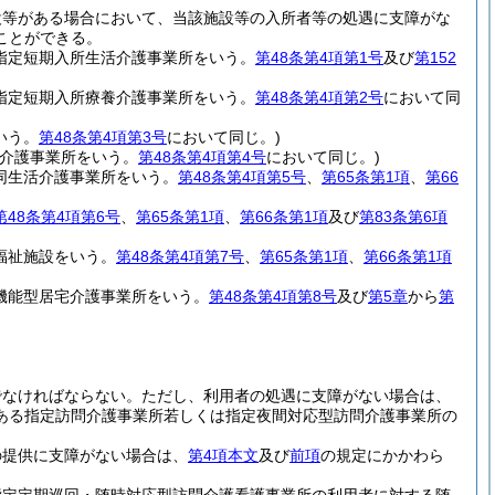
設等がある場合において、当該施設等の入所者等の処遇に支障がな
ことができる。
指定短期入所生活介護事業所をいう。
第48条第4項第1号
及び
第152
指定短期入所療養介護事業所をいう。
第48条第4項第2号
において同
いう。
第48条第4項第3号
において同じ。)
介護事業所をいう。
第48条第4項第4号
において同じ。)
同生活介護事業所をいう。
第48条第4項第5号
、
第65条第1項
、
第66
第48条第4項第6号
、
第65条第1項
、
第66条第1項
及び
第83条第6項
福祉施設をいう。
第48条第4項第7号
、
第65条第1項
、
第66条第1項
機能型居宅介護事業所をいう。
第48条第4項第8号
及び
第5章
から
第
でなければならない。
ただし、利用者の処遇に支障がない場合は、
ある指定訪問介護事業所若しくは指定夜間対応型訪問介護事業所の
の提供に支障がない場合は、
第4項本文
及び
前項
の規定にかかわら