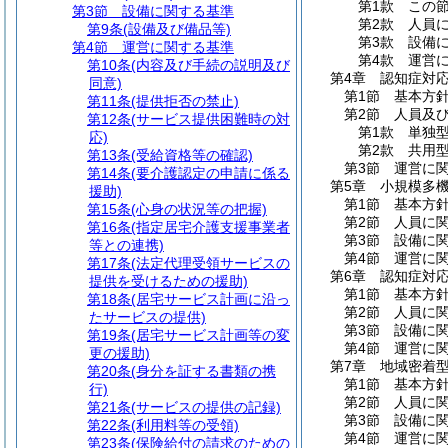
第1款
この
第3節
設備に関する基準
第2款
人員
第9条
(設備及び備品等)
第3款
設備
第4節
運営に関する基準
第4款
運営
第10条
(内容及び手続の説明及び
第4章
認知症対
同意)
第1節
基本方
第11条
(提供拒否の禁止)
第2節
人員及
第12条
(サービス提供困難時の対
第1款
単独
応)
第2款
共用
第13条
(受給資格等の確認)
第3節
運営に
第14条
(要介護認定の申請に係る
第5章
小規模多
援助)
第1節
基本方
第15条
(心身の状況等の把握)
第2節
人員に
第16条
(指定居宅介護支援事業者
第3節
設備に
等との連携)
第4節
運営に
第17条
(法定代理受領サービスの
第6章
認知症対
提供を受けるための援助)
第1節
基本方
第18条
(居宅サービス計画に沿っ
第2節
人員に
たサービスの提供)
第3節
設備に
第19条
(居宅サービス計画等の変
第4節
運営に
更の援助)
第7章
地域密着
第20条
(身分を証する書類の携
第1節
基本方
行)
第2節
人員に
第21条
(サービスの提供の記録)
第3節
設備に
第22条
(利用料等の受領)
第4節
運営に
第23条
(保険給付の請求のための