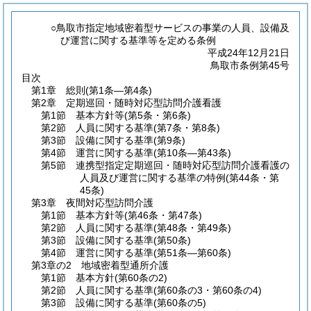
○鳥取市指定地域密着型サービスの事業の人員、設備及
び運営に関する基準等を定める条例
平成24年12月21日
鳥取市条例第45号
目次
第1章
総則
(第1条―第4条)
第2章
定期巡回・随時対応型訪問介護看護
第1節
基本方針等
(第5条・第6条)
第2節
人員に関する基準
(第7条・第8条)
第3節
設備に関する基準
(第9条)
第4節
運営に関する基準
(第10条―第43条)
第5節
連携型指定定期巡回・随時対応型訪問介護看護の
人員及び運営に関する基準の特例
(第44条・第
45条)
第3章
夜間対応型訪問介護
第1節
基本方針等
(第46条・第47条)
第2節
人員に関する基準
(第48条・第49条)
第3節
設備に関する基準
(第50条)
第4節
運営に関する基準
(第51条―第60条)
第3章の2
地域密着型通所介護
第1節
基本方針
(第60条の2)
第2節
人員に関する基準
(第60条の3・第60条の4)
第3節
設備に関する基準
(第60条の5)