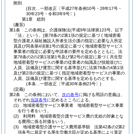
附則
(目次…一部改正〔平成27年条例10号・28年17号・
30年23号・令和3年9号〕)
第1章
総則
(趣旨)
第1条
この条例は、介護保険法
(平成9年法律第123号。以下
「法」という。)
第78条の2第1項の規定に基づく地域密着
型介護老人福祉施設入所者生活介護の指定に必要な入所定
員及び同条第4項第1号の規定に基づく地域密着型サービス
事業者の指定に必要な申請者の要件を定めるとともに、法
第78条の2の2第1項第1号及び第2号の規定に基づく共生型
地域密着型サービスの事業の従業者の知識及び技能並びに
人員、設備及び運営に関する基準並びに法第78条の4第1項
及び第2項の規定に基づく指定地域密着型サービスの事業の
人員、設備及び運営に関する基準を定めるものとする。
(本条…一部改正〔平成30年条例23号〕)
(定義)
第2条
この条例において、
次の各号
に掲げる用語の意義は、
それぞれ
当該各号
に定めるところによる。
(1)
地域密着型サービス事業者 地域密着型サービス事業
を行う者をいう。
(2)
利用料 地域密着型介護サービス費の支給の対象とな
る費用に係る対価をいう。
(3)
地域密着型介護サービス費用基準額 法第42条の2第2
項各号に規定する厚生労働大臣が定める基準により算定