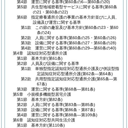
第4節
運営に関する基準
(第60条の6―第60条の20)
第5節
共生型地域密着型サービスに関する基準
(第60条
の21・第60条の22)
第6節
指定療養通所介護の事業の基本方針並びに人員、
設備及び運営に関する基準
第1款
この節の趣旨及び基本方針
(第60条の23・第60
条の24)
第2款
人員に関する基準
(第60条の25・第60条の26)
第3款
設備に関する基準
(第60条の27・第60条の28)
第4款
運営に関する基準
(第60条の29―第60条の40)
第4章
認知症対応型通所介護
第1節
基本方針
(第61条)
第2節
人員及び設備に関する基準
第1款
単独型指定認知症対応型通所介護及び併設型指
定認知症対応型通所介護
(第62条―第64条)
第2款
共用型指定認知症対応型通所介護
(第65条―第
67条)
第3節
運営に関する基準
(第68条―第81条)
第5章
小規模多機能型居宅介護
第1節
基本方針
(第82条)
第2節
人員に関する基準
(第83条―第85条)
第3節
設備に関する基準
(第86条・第87条)
第4節
運営に関する基準
(第88条―第109条)
第6章
認知症対応型共同生活介護
第1節
基本方針
(第110条)