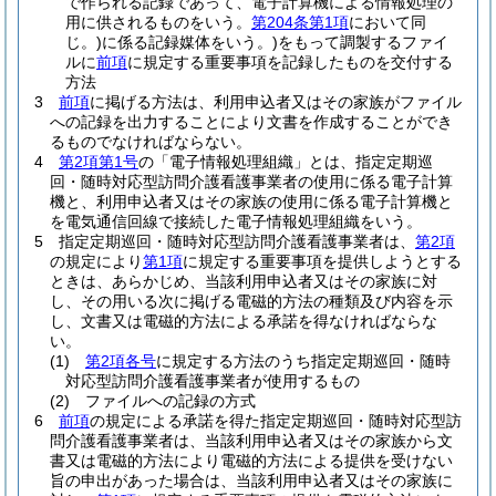
で作られる記録であって、電子計算機による情報処理の
用に供されるものをいう。
第204条第1項
において同
じ。)
に係る記録媒体をいう。)
をもって調製するファイ
ルに
前項
に規定する重要事項を記録したものを交付する
方法
3
前項
に掲げる方法は、利用申込者又はその家族がファイル
への記録を出力することにより文書を作成することができ
るものでなければならない。
4
第2項第1号
の「電子情報処理組織」とは、指定定期巡
回・随時対応型訪問介護看護事業者の使用に係る電子計算
機と、利用申込者又はその家族の使用に係る電子計算機と
を電気通信回線で接続した電子情報処理組織をいう。
5
指定定期巡回・随時対応型訪問介護看護事業者は、
第2項
の規定により
第1項
に規定する重要事項を提供しようとする
ときは、あらかじめ、当該利用申込者又はその家族に対
し、その用いる次に掲げる電磁的方法の種類及び内容を示
し、文書又は電磁的方法による承諾を得なければならな
い。
(1)
第2項各号
に規定する方法のうち指定定期巡回・随時
対応型訪問介護看護事業者が使用するもの
(2)
ファイルへの記録の方式
6
前項
の規定による承諾を得た指定定期巡回・随時対応型訪
問介護看護事業者は、当該利用申込者又はその家族から文
書又は電磁的方法により電磁的方法による提供を受けない
旨の申出があった場合は、当該利用申込者又はその家族に