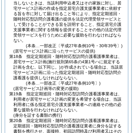
当しないときは、当該利用申込者又はその家族に対し、居
宅サービス計画の作成を指定居宅介護支援事業者に依頼す
る旨を市に対して届け出ること等により、指定定期巡回・
随時対応型訪問介護看護の提供を法定代理受領サービスと
して受けることができる旨を説明すること、指定居宅介護
支援事業者に関する情報を提供することその他の法定代理
受領サービスを行うために必要な援助を行わなければなら
ない。
(本条…一部改正〔平成27年条例10号・30年39号〕)
(居宅サービス計画に沿ったサービスの提供)
第18条
指定定期巡回・随時対応型訪問介護看護事業者は、
居宅サービス計画
(施行規則第65条の4第1号ハに規定する
計画を含む。以下同じ。)
が作成されている場合は、当該居
宅サービス計画に沿った指定定期巡回・随時対応型訪問介
護看護を提供しなければならない。
(本条…一部改正〔平成27年条例10号〕)
(居宅サービス計画等の変更の援助)
第19条
指定定期巡回・随時対応型訪問介護看護事業者は、
利用者が居宅サービス計画の変更を希望する場合は、当該
利用者に係る指定居宅介護支援事業者への連絡その他の必
要な援助を行わなければならない。
(身分を証する書類の携行)
第20条
指定定期巡回・随時対応型訪問介護看護事業者は、
定期巡回・随時対応型訪問介護看護従業者に身分を証する
書類を携行させ、面接時、初回訪問時及び利用者又はその