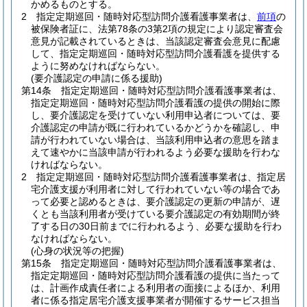
かめるものとする。
2
指定定期巡回・随時対応型訪問介護看護事業者は、
前項
の
被保険者証に、法第78条の3第2項の規定により認定審査会
意見が記載されているときは、当該認定審査会意見に配慮
して、指定定期巡回・随時対応型訪問介護看護を提供する
ように努めなければならない。
(要介護認定の申請に係る援助)
第14条
指定定期巡回・随時対応型訪問介護看護事業者は、
指定定期巡回・随時対応型訪問介護看護の提供の開始に際
し、要介護認定を受けていない利用申込者については、要
介護認定の申請が既に行われているかどうかを確認し、申
請が行われていない場合は、当該利用申込者の意思を踏ま
えて速やかに当該申請が行われるよう必要な援助を行わな
ければならない。
2
指定定期巡回・随時対応型訪問介護看護事業者は、指定居
宅介護支援が利用者に対して行われていない等の場合であ
って必要と認めるときは、要介護認定の更新の申請が、遅
くとも当該利用者が受けている要介護認定の有効期間が終
了する日の30日前までに行われるよう、必要な援助を行わ
なければならない。
(心身の状況等の把握)
第15条
指定定期巡回・随時対応型訪問介護看護事業者は、
指定定期巡回・随時対応型訪問介護看護の提供に当たって
は、計画作成責任者による利用者の面接によるほか、利用
者に係る指定居宅介護支援事業者が開催するサービス担当