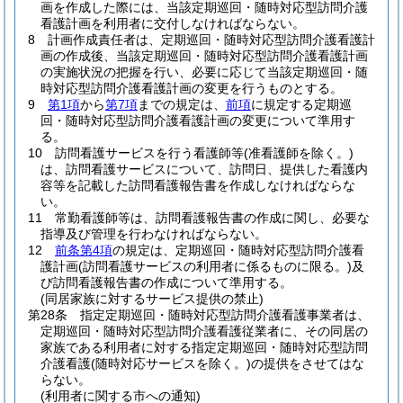
画を作成した際には、当該定期巡回・随時対応型訪問介護
看護計画を利用者に交付しなければならない。
8
計画作成責任者は、定期巡回・随時対応型訪問介護看護計
画の作成後、当該定期巡回・随時対応型訪問介護看護計画
の実施状況の把握を行い、必要に応じて当該定期巡回・随
時対応型訪問介護看護計画の変更を行うものとする。
9
第1項
から
第7項
までの規定は、
前項
に規定する定期巡
回・随時対応型訪問介護看護計画の変更について準用す
る。
10
訪問看護サービスを行う看護師等
(准看護師を除く。)
は、訪問看護サービスについて、訪問日、提供した看護内
容等を記載した訪問看護報告書を作成しなければならな
い。
11
常勤看護師等は、訪問看護報告書の作成に関し、必要な
指導及び管理を行わなければならない。
12
前条第4項
の規定は、定期巡回・随時対応型訪問介護看
護計画
(訪問看護サービスの利用者に係るものに限る。)
及
び訪問看護報告書の作成について準用する。
(同居家族に対するサービス提供の禁止)
第28条
指定定期巡回・随時対応型訪問介護看護事業者は、
定期巡回・随時対応型訪問介護看護従業者に、その同居の
家族である利用者に対する指定定期巡回・随時対応型訪問
介護看護
(随時対応サービスを除く。)
の提供をさせてはな
らない。
(利用者に関する市への通知)