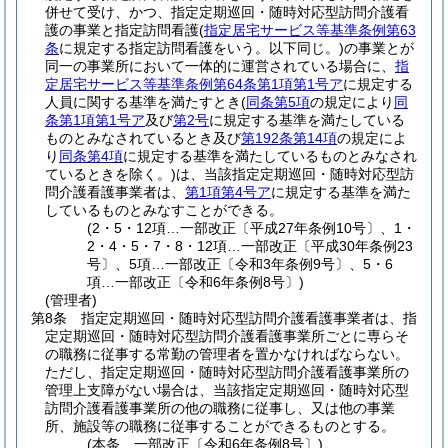
併せて受け、かつ、指定定期巡回・随時対応型訪問介護看
護の事業と指定訪問看護
(
指定居宅サービス等基準条例第63
条
に規定する指定訪問看護をいう。以下同じ。)
の事業とが
同一の事業所において一体的に運営されている場合に、
指
定居宅サービス等基準条例第64条第1項第1号ア
に規定する
人員に関する基準を満たすとき
(
同条第5項
の規定により
同
条第1項第1号ア
及び
第2号
に規定する基準を満たしている
ものとみなされているとき及び
第192条第14項
の規定によ
り
同条第4項
に規定する基準を満たしているものとみなされ
ているときを除く。)
は、当該指定定期巡回・随時対応型訪
問介護看護事業者は、
第1項第4号ア
に規定する基準を満た
しているものとみなすことができる。
(2・5・12項…一部改正〔平成27年条例10号〕、1・
2・4・5・7・8・12項…一部改正〔平成30年条例23
号〕、5項…一部改正〔令和3年条例9号〕、5・6
項…一部改正〔令和6年条例8号〕)
(管理者)
第8条
指定定期巡回・随時対応型訪問介護看護事業者は、指
定定期巡回・随時対応型訪問介護看護事業所ごとに専らそ
の職務に従事する常勤の管理者を置かなければならない。
ただし、指定定期巡回・随時対応型訪問介護看護事業所の
管理上支障がない場合は、当該指定定期巡回・随時対応型
訪問介護看護事業所の他の職務に従事し、又は他の事業
所、施設等の職務に従事することができるものとする。
(本条…一部改正〔令和6年条例8号〕)