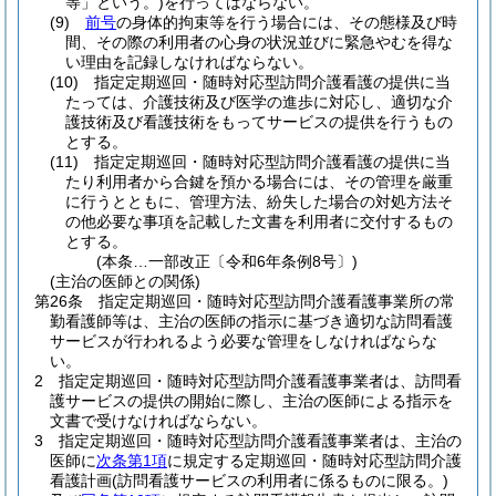
等」という。)
を行ってはならない。
(9)
前号
の身体的拘束等を行う場合には、その態様及び時
間、その際の利用者の心身の状況並びに緊急やむを得な
い理由を記録しなければならない。
(10)
指定定期巡回・随時対応型訪問介護看護の提供に当
たっては、介護技術及び医学の進歩に対応し、適切な介
護技術及び看護技術をもってサービスの提供を行うもの
とする。
(11)
指定定期巡回・随時対応型訪問介護看護の提供に当
たり利用者から合鍵を預かる場合には、その管理を厳重
に行うとともに、管理方法、紛失した場合の対処方法そ
の他必要な事項を記載した文書を利用者に交付するもの
とする。
(本条…一部改正〔令和6年条例8号〕)
(主治の医師との関係)
第26条
指定定期巡回・随時対応型訪問介護看護事業所の常
勤看護師等は、主治の医師の指示に基づき適切な訪問看護
サービスが行われるよう必要な管理をしなければならな
い。
2
指定定期巡回・随時対応型訪問介護看護事業者は、訪問看
護サービスの提供の開始に際し、主治の医師による指示を
文書で受けなければならない。
3
指定定期巡回・随時対応型訪問介護看護事業者は、主治の
医師に
次条第1項
に規定する定期巡回・随時対応型訪問介護
看護計画
(訪問看護サービスの利用者に係るものに限る。)