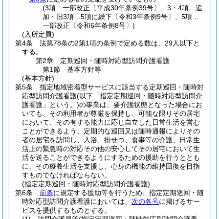
(3項…一部改正〔平成30年条例39号〕、3・4項…追
加・旧3項…5項に繰下〔令和3年条例9号〕、5項…
一部改正〔令和6年条例8号〕)
(入所定員)
第4条
法第78条の2第1項の条例で定める数は、29人以下と
する。
第2章
定期巡回・随時対応型訪問介護看護
第1節
基本方針等
(基本方針)
第5条
指定地域密着型サービスに該当する定期巡回・随時対
応型訪問介護看護
(以下「指定定期巡回・随時対応型訪問介
護看護」という。)
の事業は、要介護状態となった場合にお
いても、その利用者が尊厳を保持し、可能な限りその居宅
において、その有する能力に応じ自立した日常生活を営む
ことができるよう、定期的な巡回又は随時通報によりその
者の居宅を訪問し、入浴、排せつ、食事等の介護、日常生
活上の緊急時の対応その他の安心してその居宅において生
活を送ることができるようにするための援助を行うととも
に、その療養生活を支援し、心身の機能の維持回復を目指
すものでなければならない。
(指定定期巡回・随時対応型訪問介護看護)
第6条
前条
に規定する援助等を行うため、指定定期巡回・随
時対応型訪問介護看護においては、
次の各号
に掲げるサー
ビスを提供するものとする。