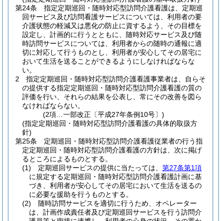
第24条
指定定期巡回・随時対応型訪問介護看護は、定期巡
回サービス及び訪問看護サービスについては、利用者の要
介護状態の軽減又は悪化の防止に資するよう、その目標を
設定し、計画的に行うとともに、随時対応サービス及び随
時訪問サービスについては、利用者からの随時の通報に適
切に対応して行うものとし、利用者が安心してその居宅に
おいて生活を送ることができるようにしなければならな
い。
2
指定定期巡回・随時対応型訪問介護看護事業者は、自らそ
の提供する指定定期巡回・随時対応型訪問介護看護の質の
評価を行い、それらの結果を公表し、常にその改善を図ら
なければならない。
(2項…一部改正〔平成27年条例10号〕)
(指定定期巡回・随時対応型訪問介護看護の具体的取扱方
針)
第25条
定期巡回・随時対応型訪問介護看護従業者の行う指
定定期巡回・随時対応型訪問介護看護の方針は、次に掲げ
るところによるものとする。
(1)
定期巡回サービスの提供に当たっては、
第27条第1項
に規定する定期巡回・随時対応型訪問介護看護計画に基
づき、利用者が安心してその居宅において生活を送るの
に必要な援助を行うものとする。
(2)
随時訪問サービスを適切に行うため、オペレーター
は、計画作成責任者及び定期巡回サービスを行う訪問介