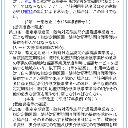
対し、
第1項
に規定する重要事項の提供を電磁的方法によっ
てしてはならない。
ただし、当該利用申込者又はその家族
が再び
前項
の規定による承諾をした場合は、この限りでな
い。
(2項…一部改正〔令和6年条例8号〕)
(提供拒否の禁止)
第11条
指定定期巡回・随時対応型訪問介護看護事業者は、
正当な理由なく指定定期巡回・随時対応型訪問介護看護の
提供を拒んではならない。
(サービス提供困難時の対応)
第12条
指定定期巡回・随時対応型訪問介護看護事業者は、
当該指定定期巡回・随時対応型訪問介護看護事業所の通常
の事業の実施地域
(当該事業所が通常時に当該サービスを提
供する地域をいう。以下同じ。)
等を勘案し、利用申込者に
対し自ら適切な指定定期巡回・随時対応型訪問介護看護を
提供することが困難であると認めた場合は、当該利用申込
者に係る指定居宅介護支援事業者への連絡、適当な他の指
定定期巡回・随時対応型訪問介護看護事業者等の紹介その
他の必要な措置を速やかに講じなければならない。
(本条…一部改正〔平成27年条例10号〕)
(受給資格等の確認)
第13条
指定定期巡回・随時対応型訪問介護看護事業者は、
指定定期巡回・随時対応型訪問介護看護の提供を求められ
た場合は、その者の提示する被保険者証によって、被保険
者資格、要介護認定の有無及び要介護認定の有効期間を確