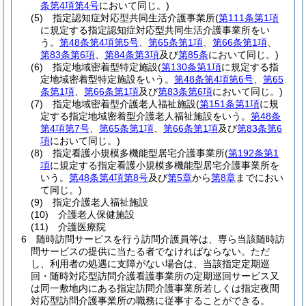
条第4項第4号
において同じ。)
(5)
指定認知症対応型共同生活介護事業所
(
第111条第1項
に規定する指定認知症対応型共同生活介護事業所をい
う。
第48条第4項第5号
、
第65条第1項
、
第66条第1項
、
第83条第6項
、
第84条第3項
及び
第85条
において同じ。)
(6)
指定地域密着型特定施設
(
第130条第1項
に規定する指
定地域密着型特定施設をいう。
第48条第4項第6号
、
第65
条第1項
、
第66条第1項
及び
第83条第6項
において同じ。)
(7)
指定地域密着型介護老人福祉施設
(
第151条第1項
に規
定する指定地域密着型介護老人福祉施設をいう。
第48条
第4項第7号
、
第65条第1項
、
第66条第1項
及び
第83条第6
項
において同じ。)
(8)
指定看護小規模多機能型居宅介護事業所
(
第192条第1
項
に規定する指定看護小規模多機能型居宅介護事業所を
いう。
第48条第4項第8号
及び
第5章
から
第8章
までにおい
て同じ。)
(9)
指定介護老人福祉施設
(10)
介護老人保健施設
(11)
介護医療院
6
随時訪問サービスを行う訪問介護員等は、専ら当該随時訪
問サービスの提供に当たる者でなければならない。
ただ
し、利用者の処遇に支障がない場合は、当該指定定期巡
回・随時対応型訪問介護看護事業所の定期巡回サービス又
は同一敷地内にある指定訪問介護事業所若しくは指定夜間
対応型訪問介護事業所の職務に従事することができる。