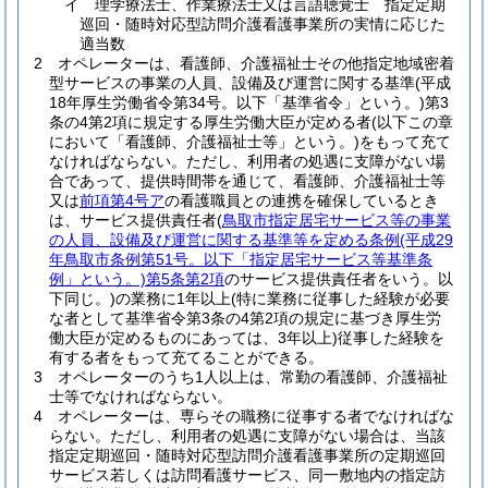
イ
理学療法士、作業療法士又は言語聴覚士 指定定期
巡回・随時対応型訪問介護看護事業所の実情に応じた
適当数
2
オペレーターは、看護師、介護福祉士その他指定地域密着
型サービスの事業の人員、設備及び運営に関する基準
(平成
18年厚生労働省令第34号。以下「基準省令」という。)
第3
条の4第2項に規定する厚生労働大臣が定める者
(以下この章
において「看護師、介護福祉士等」という。)
をもって充て
なければならない。
ただし、利用者の処遇に支障がない場
合であって、提供時間帯を通じて、看護師、介護福祉士等
又は
前項第4号ア
の看護職員との連携を確保しているとき
は、サービス提供責任者
(
鳥取市指定居宅サービス等の事業
の人員、設備及び運営に関する基準等を定める条例
(平成29
年鳥取市条例第51号。以下「指定居宅サービス等基準条
例」という。)
第5条第2項
のサービス提供責任者をいう。以
下同じ。)
の業務に1年以上
(特に業務に従事した経験が必要
な者として基準省令第3条の4第2項の規定に基づき厚生労
働大臣が定めるものにあっては、3年以上)
従事した経験を
有する者をもって充てることができる。
3
オペレーターのうち1人以上は、常勤の看護師、介護福祉
士等でなければならない。
4
オペレーターは、専らその職務に従事する者でなければな
らない。
ただし、利用者の処遇に支障がない場合は、当該
指定定期巡回・随時対応型訪問介護看護事業所の定期巡回
サービス若しくは訪問看護サービス、同一敷地内の指定訪