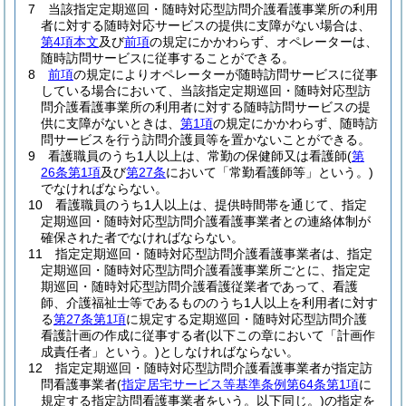
7
当該指定定期巡回・随時対応型訪問介護看護事業所の利用
者に対する随時対応サービスの提供に支障がない場合は、
第4項本文
及び
前項
の規定にかかわらず、オペレーターは、
随時訪問サービスに従事することができる。
8
前項
の規定によりオペレーターが随時訪問サービスに従事
している場合において、当該指定定期巡回・随時対応型訪
問介護看護事業所の利用者に対する随時訪問サービスの提
供に支障がないときは、
第1項
の規定にかかわらず、随時訪
問サービスを行う訪問介護員等を置かないことができる。
9
看護職員のうち1人以上は、常勤の保健師又は看護師
(
第
26条第1項
及び
第27条
において「常勤看護師等」という。)
でなければならない。
10
看護職員のうち1人以上は、提供時間帯を通じて、指定
定期巡回・随時対応型訪問介護看護事業者との連絡体制が
確保された者でなければならない。
11
指定定期巡回・随時対応型訪問介護看護事業者は、指定
定期巡回・随時対応型訪問介護看護事業所ごとに、指定定
期巡回・随時対応型訪問介護看護従業者であって、看護
師、介護福祉士等であるもののうち1人以上を利用者に対す
る
第27条第1項
に規定する定期巡回・随時対応型訪問介護
看護計画の作成に従事する者
(以下この章において「計画作
成責任者」という。)
としなければならない。
12
指定定期巡回・随時対応型訪問介護看護事業者が指定訪
問看護事業者
(
指定居宅サービス等基準条例第64条第1項
に
規定する指定訪問看護事業者をいう。以下同じ。)
の指定を