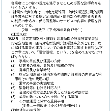
従業者にこの節の規定を遵守させるため必要な指揮命令を
行うものとする。
3
計画作成責任者は、指定定期巡回・随時対応型訪問介護看
護事業所に対する指定定期巡回・随時対応型訪問介護看護
の利用の申込みに係る調整等のサービスの内容の管理を行
うものとする。
(2項…一部改正〔平成28年条例17号〕)
(運営規程)
第32条
指定定期巡回・随時対応型訪問介護看護事業者は、
指定定期巡回・随時対応型訪問介護看護事業所ごとに、次
に掲げる事業の運営についての重要事項に関する規程
(以下
この章において「運営規程」という。)
を定めておかなけれ
ばならない。
(1)
事業の目的及び運営の方針
(2)
従業者の職種、員数及び職務の内容
(3)
営業日及び営業時間
(4)
指定定期巡回・随時対応型訪問介護看護の内容及び利
用料その他の費用の額
(5)
通常の事業の実施地域
(6)
緊急時等における対応方法
(7)
合鍵の管理方法及び紛失した場合の対処方法
(8)
虐待の防止のための措置に関する事項
(9)
その他運営に関する重要事項
(本条…一部改正〔令和3年条例9号〕)
(勤務体制の確保等)