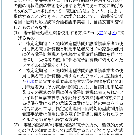
に記すべき重要事項を電子情報処理組織を使用する方法そ
の他の情報通信の技術を利用する方法であって次に掲げる
もの
(以下この条において「電磁的方法」という。)
により
提供することができる。
この場合において、当該指定定期
巡回・随時対応型訪問介護看護事業者は、当該文書を交付
したものとみなす。
(1)
電子情報処理組織を使用する方法のうち
ア
又は
イ
に掲
げるもの
ア
指定定期巡回・随時対応型訪問介護看護事業者の使
用に係る電子計算機と利用申込者又はその家族の使用
に係る電子計算機とを接続する電気通信回線を通じて
送信し、受信者の使用に係る電子計算機に備えられた
ファイルに記録する方法
イ
指定定期巡回・随時対応型訪問介護看護事業者の使
用に係る電子計算機に備えられたファイルに記録され
た
前項
に規定する重要事項を電気通信回線を通じて利
用申込者又はその家族の閲覧に供し、当該利用申込者
又はその家族の使用に係る電子計算機に備えられたフ
ァイルに当該重要事項を記録する方法
(電磁的方法によ
る提供を受ける旨の承諾又は受けない旨の申出をする
場合にあっては、指定定期巡回・随時対応型訪問介護
看護事業者の使用に係る電子計算機に備えられたファ
イルにその旨を記録する方法)
(2)
電磁的記録媒体
(電磁的記録
(電子的方式、磁気的方式
その他人の知覚によっては認識することができない方式