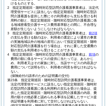
けるものとする。
2
指定定期巡回・随時対応型訪問介護看護事業者は、法定代
理受領サービスに該当しない指定定期巡回・随時対応型訪
問介護看護を提供した際にその利用者から支払を受ける利
用料の額と、指定定期巡回・随時対応型訪問介護看護に係
る地域密着型介護サービス費用基準額との間に、不合理な
差額が生じないようにしなければならない。
3
指定定期巡回・随時対応型訪問介護看護事業者は、
前2項
の支払を受ける額のほか、利用者の選定により通常の事業
の実施地域以外の地域の居宅において指定定期巡回・随時
対応型訪問介護看護を行う場合は、それに要した交通費の
額の支払を利用者から受けることができる。
4
指定定期巡回・随時対応型訪問介護看護事業者は、
前項
の
費用の額に係るサービスの提供に当たっては、あらかじ
め、利用者又はその家族に対し、当該サービスの内容及び
費用について説明を行い、利用者の同意を得なければなら
ない。
(保険給付の請求のための証明書の交付)
第23条
指定定期巡回・随時対応型訪問介護看護事業者は、
法定代理受領サービスに該当しない指定定期巡回・随時対
応型訪問介護看護に係る利用料の支払を受けた場合は、提
供した指定定期巡回・随時対応型訪問介護看護の内容、費
用の額その他必要と認められる事項を記載したサービス提
供証明書を利用者に対して交付しなければならない。
(指定定期巡回・随時対応型訪問介護看護の基本取扱方針)