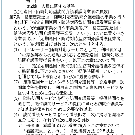
号〕)
第2節
人員に関する基準
(定期巡回・随時対応型訪問介護看護従業者の員数)
第7条
指定定期巡回・随時対応型訪問介護看護の事業を行う
者
(以下「指定定期巡回・随時対応型訪問介護看護事業者」
という。)
が当該事業を行う事業所
(以下「指定定期巡回・
随時対応型訪問介護看護事業所」という。)
ごとに置くべき
従業者
(以下「定期巡回・随時対応型訪問介護看護従業者」
という。)
の職種及び員数は、次のとおりとする。
(1)
オペレーター
(随時対応サービスとして、利用者又は
その家族等からの通報に対応する定期巡回・随時対応型
訪問介護看護従業者をいう。以下この章において同
じ。)
指定定期巡回・随時対応型訪問介護看護を提供す
る時間帯
(以下この条において「提供時間帯」という。)
を通じて1以上確保されるために必要な数以上
(2)
定期巡回サービスを行う訪問介護員等 交通事情、訪
問頻度等を勘案し、利用者に適切に定期巡回サービスを
提供するために必要な数以上
(3)
随時訪問サービスを行う訪問介護員等 提供時間帯を
通じて、随時訪問サービスの提供に当たる訪問介護員等
が1以上確保されるために必要な数以上
(4)
訪問看護サービスを行う看護師等 次に掲げる職種の
区分に応じ、それぞれ次に定める員数
ア
保健師、看護師又は准看護師
(以下この章において
「看護職員」という。)
常勤換算方法で2.5以上