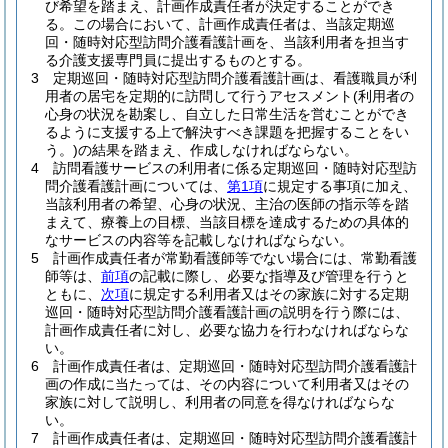
び希望を踏まえ、計画作成責任者が決定することができ
る。
この場合において、計画作成責任者は、当該定期巡
回・随時対応型訪問介護看護計画を、当該利用者を担当す
る介護支援専門員に提出するものとする。
3
定期巡回・随時対応型訪問介護看護計画は、看護職員が利
用者の居宅を定期的に訪問して行うアセスメント
(利用者の
心身の状況を勘案し、自立した日常生活を営むことができ
るように支援する上で解決すべき課題を把握することをい
う。)
の結果を踏まえ、作成しなければならない。
4
訪問看護サービスの利用者に係る定期巡回・随時対応型訪
問介護看護計画については、
第1項
に規定する事項に加え、
当該利用者の希望、心身の状況、主治の医師の指示等を踏
まえて、療養上の目標、当該目標を達成するための具体的
なサービスの内容等を記載しなければならない。
5
計画作成責任者が常勤看護師等でない場合には、常勤看護
師等は、
前項
の記載に際し、必要な指導及び管理を行うと
ともに、
次項
に規定する利用者又はその家族に対する定期
巡回・随時対応型訪問介護看護計画の説明を行う際には、
計画作成責任者に対し、必要な協力を行わなければならな
い。
6
計画作成責任者は、定期巡回・随時対応型訪問介護看護計
画の作成に当たっては、その内容について利用者又はその
家族に対して説明し、利用者の同意を得なければならな
い。
7
計画作成責任者は、定期巡回・随時対応型訪問介護看護計