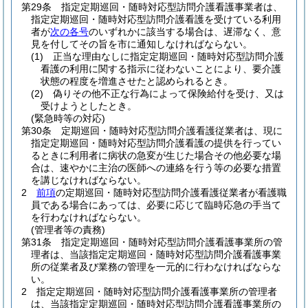
第29条
指定定期巡回・随時対応型訪問介護看護事業者は、
指定定期巡回・随時対応型訪問介護看護を受けている利用
者が
次の各号
のいずれかに該当する場合は、遅滞なく、意
見を付してその旨を市に通知しなければならない。
(1)
正当な理由なしに指定定期巡回・随時対応型訪問介護
看護の利用に関する指示に従わないことにより、要介護
状態の程度を増進させたと認められるとき。
(2)
偽りその他不正な行為によって保険給付を受け、又は
受けようとしたとき。
(緊急時等の対応)
第30条
定期巡回・随時対応型訪問介護看護従業者は、現に
指定定期巡回・随時対応型訪問介護看護の提供を行ってい
るときに利用者に病状の急変が生じた場合その他必要な場
合は、速やかに主治の医師への連絡を行う等の必要な措置
を講じなければならない。
2
前項
の定期巡回・随時対応型訪問介護看護従業者が看護職
員である場合にあっては、必要に応じて臨時応急の手当て
を行わなければならない。
(管理者等の責務)
第31条
指定定期巡回・随時対応型訪問介護看護事業所の管
理者は、当該指定定期巡回・随時対応型訪問介護看護事業
所の従業者及び業務の管理を一元的に行わなければならな
い。
2
指定定期巡回・随時対応型訪問介護看護事業所の管理者
は、当該指定定期巡回・随時対応型訪問介護看護事業所の