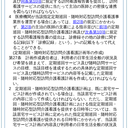
及び
同条第10項
に規定する訪問看護報告書を提出し、訪問
看護サービスの提供に当たって主治の医師との密接な連携
を図らなければならない。
4
医療機関が当該指定定期巡回・随時対応型訪問介護看護事
業所を運営する場合にあっては、
前2項
の規定にかかわら
ず、
第2項
の主治の医師の文書による指示並びに
前項
の定期
巡回・随時対応型訪問介護看護計画及び
次条第10項
に規定
する訪問看護報告書の提出は、診療録その他の診療に関す
る記録
(以下「診療記録」という。)
への記載をもって代え
ることができる。
(定期巡回・随時対応型訪問介護看護計画等の作成)
第27条
計画作成責任者は、利用者の日常生活全般の状況及
び希望を踏まえて、定期巡回サービス及び随時訪問サービ
スの目標、当該目標を達成するための具体的な定期巡回サ
ービス及び随時訪問サービスの内容等を記載した定期巡
回・随時対応型訪問介護看護計画を作成しなければならな
い。
2
定期巡回・随時対応型訪問介護看護計画は、既に居宅サー
ビス計画が作成されている場合は、当該居宅サービス計画
の内容に沿って作成しなければならない。
ただし、定期巡
回・随時対応型訪問介護看護計画における指定定期巡回・
随時対応型訪問介護看護を提供する日時等については、当
該居宅サービス計画に定められた指定定期巡回・随時対応
型訪問介護看護が提供される日時等にかかわらず、当該居
宅サービス計画の内容及び利用者の日常生活全般の状況及