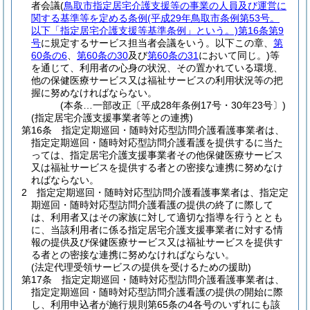
者会議
(
鳥取市指定居宅介護支援等の事業の人員及び運営に
関する基準等を定める条例
(平成29年鳥取市条例第53号。
以下「指定居宅介護支援等基準条例」という。)
第16条第9
号
に規定するサービス担当者会議をいう。以下この章、
第
60条の6
、
第60条の30
及び
第60条の31
において同じ。)
等
を通じて、利用者の心身の状況、その置かれている環境、
他の保健医療サービス又は福祉サービスの利用状況等の把
握に努めなければならない。
(本条…一部改正〔平成28年条例17号・30年23号〕)
(指定居宅介護支援事業者等との連携)
第16条
指定定期巡回・随時対応型訪問介護看護事業者は、
指定定期巡回・随時対応型訪問介護看護を提供するに当た
っては、指定居宅介護支援事業者その他保健医療サービス
又は福祉サービスを提供する者との密接な連携に努めなけ
ればならない。
2
指定定期巡回・随時対応型訪問介護看護事業者は、指定定
期巡回・随時対応型訪問介護看護の提供の終了に際して
は、利用者又はその家族に対して適切な指導を行うととも
に、当該利用者に係る指定居宅介護支援事業者に対する情
報の提供及び保健医療サービス又は福祉サービスを提供す
る者との密接な連携に努めなければならない。
(法定代理受領サービスの提供を受けるための援助)
第17条
指定定期巡回・随時対応型訪問介護看護事業者は、
指定定期巡回・随時対応型訪問介護看護の提供の開始に際
し、利用申込者が施行規則第65条の4各号のいずれにも該