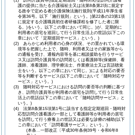
(1)
訪問介護員等
(指定定期巡回・随時対応型訪問介護看
護の提供に当たる介護福祉士又は法第8条第2項に規定す
る政令で定める者
(介護保険法施行規則
(平成11年厚生省
令第36号。以下「施行規則」という。)
第22条の23第1項
に規定する介護職員初任者研修課程を修了した者に限
る。)
をいう。以下この章において同じ。)
が、定期的に
利用者の居宅を巡回して行う日常生活上の世話
(以下この
章において「定期巡回サービス」という。)
(2)
あらかじめ利用者の心身の状況、その置かれている環
境等を把握した上で、随時、利用者又はその家族等から
の通報を受け、通報内容等を基に相談援助を行うサービ
ス又は訪問介護員等の訪問若しくは看護師等
(保健師、看
護師、准看護師、理学療法士、作業療法士又は言語聴覚
士をいう。以下この章において同じ。)
による対応の要否
等を判断するサービス
(以下この章において「随時対応サ
ービス」という。)
(3)
随時対応サービスにおける訪問の要否等の判断に基づ
き、訪問介護員等が利用者の居宅を訪問して行う日常生
活上の世話
(以下この章において「随時訪問サービス」と
いう。)
(4)
法第8条第15項第1号に該当する指定定期巡回・随時対
応型訪問介護看護の一部として看護師等が利用者の居宅
を訪問して行う療養上の世話又は必要な診療の補助
(以下
この章において「訪問看護サービス」という。)
(本条…一部改正〔平成30年条例39号・令和6年8