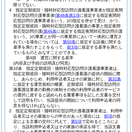
限りでない。
4
指定定期巡回・随時対応型訪問介護看護事業者が指定夜間
対応型訪問介護事業者
(
第48条第1項
に規定する指定夜間対
応型訪問介護事業者をいう。)
の指定を併せて受け、かつ、
指定定期巡回・随時対応型訪問介護看護の事業と指定夜間
対応型訪問介護
(
第46条
に規定する指定夜間対応型訪問介護
をいう。)
の事業とが同一の事業所において一体的に運営さ
れている場合については、
第50条
に規定する設備に関する
基準を満たすことをもって、
前3項
に規定する基準を満たし
ているものとみなすことができる。
第4節
運営に関する基準
(内容及び手続の説明及び同意)
第10条
指定定期巡回・随時対応型訪問介護看護事業者は、
指定定期巡回・随時対応型訪問介護看護の提供の開始に際
し、あらかじめ、利用申込者又はその家族に対し、
第32条
に規定する運営規程の概要、定期巡回・随時対応型訪問介
護看護従業者の勤務の体制その他の利用申込者のサービス
の選択に資すると認められる重要事項を記した文書を交付
して説明を行い、当該提供の開始について利用申込者の同
意を得なければならない。
2
指定定期巡回・随時対応型訪問介護看護事業者は、利用申
込者又はその家族からの申出があった場合には、
前項
の規
定による文書の交付に代えて、
第5項
で定めるところによ
り、当該利用申込者又はその家族の承諾を得て、当該文書