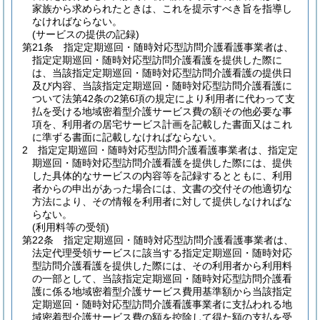
家族から求められたときは、これを提示すべき旨を指導し
なければならない。
(サービスの提供の記録)
第21条
指定定期巡回・随時対応型訪問介護看護事業者は、
指定定期巡回・随時対応型訪問介護看護を提供した際に
は、当該指定定期巡回・随時対応型訪問介護看護の提供日
及び内容、当該指定定期巡回・随時対応型訪問介護看護に
ついて法第42条の2第6項の規定により利用者に代わって支
払を受ける地域密着型介護サービス費の額その他必要な事
項を、利用者の居宅サービス計画を記載した書面又はこれ
に準ずる書面に記載しなければならない。
2
指定定期巡回・随時対応型訪問介護看護事業者は、指定定
期巡回・随時対応型訪問介護看護を提供した際には、提供
した具体的なサービスの内容等を記録するとともに、利用
者からの申出があった場合には、文書の交付その他適切な
方法により、その情報を利用者に対して提供しなければな
らない。
(利用料等の受領)
第22条
指定定期巡回・随時対応型訪問介護看護事業者は、
法定代理受領サービスに該当する指定定期巡回・随時対応
型訪問介護看護を提供した際には、その利用者から利用料
の一部として、当該指定定期巡回・随時対応型訪問介護看
護に係る地域密着型介護サービス費用基準額から当該指定
定期巡回・随時対応型訪問介護看護事業者に支払われる地
域密着型介護サービス費の額を控除して得た額の支払を受