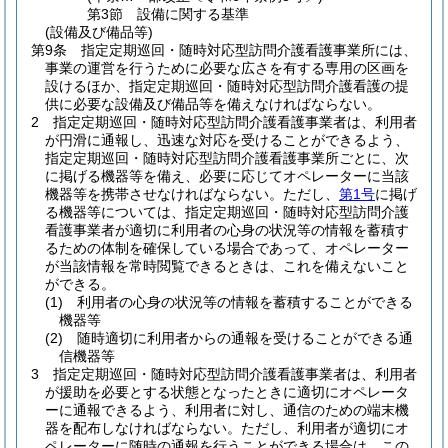
第3節
設備に関する基準
(設備及び備品等)
第9条
指定定期巡回・随時対応型訪問介護看護事業所には、
事業の運営を行うために必要な広さを有する専用の区画を
設けるほか、指定定期巡回・随時対応型訪問介護看護の提
供に必要な設備及び備品等を備えなければならない。
2
指定定期巡回・随時対応型訪問介護看護事業者は、利用者
が円滑に通報し、迅速な対応を受けることができるよう、
指定定期巡回・随時対応型訪問介護看護事業所ごとに、次
に掲げる機器等を備え、必要に応じてオペレーターに当該
機器等を携帯させなければならない。
ただし、
第1号
に掲げ
る機器等については、指定定期巡回・随時対応型訪問介護
看護事業者が適切に利用者の心身の状況等の情報を蓄積す
るための体制を確保している場合であって、オペレーター
が当該情報を常時閲覧できるときは、これを備えないこと
ができる。
(1)
利用者の心身の状況等の情報を蓄積することができる
機器等
(2)
随時適切に利用者からの通報を受けることができる通
信機器等
3
指定定期巡回・随時対応型訪問介護看護事業者は、利用者
が援助を必要とする状態となったときに適切にオペレータ
ーに通報できるよう、利用者に対し、通信のための端末機
器を配布しなければならない。
ただし、利用者が適切にオ
ペレーターに随時の通報を行うことができる場合は、この