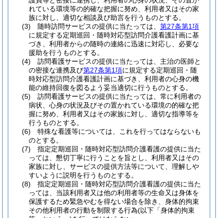
護員等と密接に連携し、利用者の心身の状況、その置か
れている環境等の的確な把握に努め、利用者又はその家
族に対し、適切な相談及び助言を行うものとする。
(3)
随時訪問サービスの提供に当たっては、
第27条第1項
に規定する定期巡回・随時対応型訪問介護看護計画に基
づき、利用者からの随時の連絡に迅速に対応し、必要な
援助を行うものとする。
(4)
訪問看護サービスの提供に当たっては、主治の医師と
の密接な連携及び
第27条第1項
に規定する定期巡回・随
時対応型訪問介護看護計画に基づき、利用者の心身の機
能の維持回復を図るよう妥当適切に行うものとする。
(5)
訪問看護サービスの提供に当たっては、常に利用者の
病状、心身の状況及びその置かれている環境の的確な把
握に努め、利用者又はその家族に対し、適切な指導等を
行うものとする。
(6)
特殊な看護等については、これを行ってはならないも
のとする。
(7)
指定定期巡回・随時対応型訪問介護看護の提供に当た
っては、懇切丁寧に行うことを旨とし、利用者又はその
家族に対し、サービスの提供方法等について、理解しや
すいように説明を行うものとする。
(8)
指定定期巡回・随時対応型訪問介護看護の提供に当た
っては、当該利用者又は他の利用者等の生命又は身体を
保護するため緊急やむを得ない場合を除き、身体的拘束
その他利用者の行動を制限する行為
(以下「身体的拘束