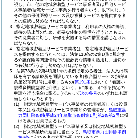
視し、市、他の地域密着型サービス事業者又は居宅サービ
ス事業者
(居宅サービス事業を行う者をいう。以下同じ。)
その他の保健医療サービス及び福祉サービスを提供する者
との連携に努めなければならない。
3
指定地域密着型サービス事業者は、利用者の人権の擁護、
虐待の防止等のため、必要な体制の整備を行うとともに、
その従業者に対し、研修を実施する等の措置を講じなけれ
ばならない。
4
指定地域密着型サービス事業者は、指定地域密着型サービ
スを提供するに当たっては、法第118条の2第1項に規定す
る介護保険等関連情報その他必要な情報を活用し、適切か
つ有効に行うよう努めなければならない。
5
法第78条の2第4項第1号の条例で定める者は、法人又は病
床を有する診療所を開設している者
(複合型サービス
(法第8
条第23項第1号に規定するもの
(
第191条
において「看護小
規模多機能型居宅介護」という。)
に限る。)
に係る指定の
申請を行う場合に限る。)
であって
次の各号
のいずれにも該
当しないものとする。
(1)
指定地域密着型サービス事業者の代表者若しくは役員
等又は地域密着型サービス事業所の管理者が、
鳥取市暴
力団排除条例
(平成24年鳥取市条例第1号)
第2条第2号
に掲
げる暴力団員であるもの
(2)
指定地域密着型サービス事業者又は指定地域密着型サ
ービス事業所の運営に当たって、
鳥取市暴力団排除条例
第6条
に定める者の支配を受けているもの