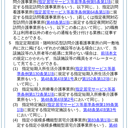
問介護事業所
(
指定居宅サービス等基準条例第5条第1項
に規
定する指定訪問介護事業所をいう。以下同じ。)
、指定訪問
看護事業所
(
指定居宅サービス等基準条例第64条第1項
に規
定する指定訪問看護事業所をいう。)
若しくは指定夜間対応
型訪問介護事業所
(
第48条第1項
に規定する指定夜間対応型
訪問介護事業所をいう。以下この条において同じ。)
の職務
又は利用者以外の者からの通報を受け付ける業務に従事す
ることができる。
5
指定定期巡回・随時対応型訪問介護看護事業所の同一敷地
内に次に掲げるいずれかの施設等がある場合において、当
該施設等の入所者等の処遇に支障がない場合は、
前項本文
の規定にかかわらず、当該施設等の職員をオペレーターと
して充てることができる。
(1)
指定短期入所生活介護事業所
(
指定居宅サービス等基
準条例第130条第1項
に規定する指定短期入所生活介護事
業所をいう。
第48条第4項第1号
及び
第152条第12項
にお
いて同じ。)
(2)
指定短期入所療養介護事業所
(
指定居宅サービス等基
準条例第172条第1項
に規定する指定短期入所療養介護事
業所をいう。
第48条第4項第2号
において同じ。)
(3)
指定特定施設
(
指定居宅サービス等基準条例第199条第
1項
に規定する指定特定施設をいう。
第48条第4項第3号
において同じ。)
(4)
指定小規模多機能型居宅介護事業所
(
第83条第1項
に規
定する指定小規模多機能型居宅介護事業所をいう。
第48