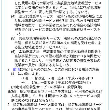
した費用の額
(その額が現に当該指定地域密着型サービス
に要した費用の額を超えるときは、当該現に指定地域密
着型サービスに要した費用の額とする。)
をいう。
(4)
法定代理受領サービス 法第42条の2第6項の規定によ
り地域密着型介護サービス費が利用者に代わり当該指定
地域密着型サービス事業者に支払われる場合の当該地域
密着型介護サービス費に係る指定地域密着型サービスを
いう。
(5)
共生型地域密着型サービス 法第78条の2の2第1項の
申請に係る法第42条の2第1項本文の指定を受けた者によ
る指定地域密着型サービスをいう。
(6)
常勤換算方法 当該事業所の従業者の勤務延時間数を
当該事業所において常勤の従業者が勤務すべき時間数で
除することにより、当該事業所の従業者の員数を常勤の
従業者の員数に換算する方法をいう。
2
前項
に掲げるもののほか、この条例における用語の意義
は、法の例による。
(1項…一部改正・2項…追加〔平成27年条例10
号〕、1項…一部改正〔平成30年条例23号〕)
(指定地域密着型サービスの事業の一般原則等)
第3条
指定地域密着型サービス事業者は、利用者の意思及び
人格を尊重して、常に利用者の立場に立ったサービスの提
供に努めなければならない。
2
指定地域密着型サービス事業者は、指定地域密着型サービ
スの事業を運営するに当たっては、地域との結び付きを重