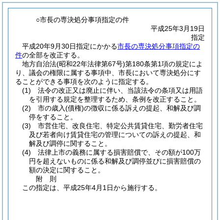
○市長の専決処分事項指定の件
平成25年3月19日
指定
平成20年9月30日指定にかかる
市長の専決処分事項指定の
件
の全部を改正する。
地方自治法
(昭和22年法律第67号)
第180条第1項の規定によ
り、議会の権限に属する事項中、市長において専決処分にす
ることができる事項を次のように指定する。
(1)
法令の改正又は廃止に伴い、当該法令の条項又は用語
を引用する規定を整理するため、条例を改正すること。
(2)
市の歳入
(債権)
の徴収に係る訴えの提起、和解及び調
停をすること。
(3)
市営住宅、改良住宅、特定公共賃貸住宅、勤労者住宅
及び若者向け賃貸住宅の管理についての訴えの提起、和
解及び調停に関すること。
(4)
法律上市の義務に属する損害賠償で、その額が100万
円を超えないものに係る和解及び調停並びに損害賠償の
額の決定に関すること。
附
則
この指定は、平成25年4月1日から施行する。