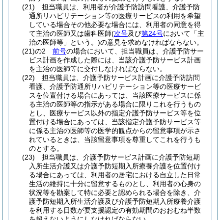
(21)
担当職員は、利用者が介護予防訪問看護、介護予防
通所リハビリテーション等の医療サービスの利用を希望
している場合その他必要な場合には、利用者の同意を得
て主治の医師又は歯科医師
(
次号
及び
第24号
において「主
治の医師等」という。)
の意見を求めなければならない。
(21)の2
前号
の場合において、担当職員は、介護予防サー
ビス計画を作成した際には、当該介護予防サービス計画
を主治の医師等に交付しなければならない。
(22)
担当職員は、介護予防サービス計画に介護予防訪問
看護、介護予防通所リハビリテーション等の医療サービ
スを位置付ける場合にあっては、当該医療サービスに係
る主治の医師等の指示がある場合に限りこれを行うもの
とし、医療サービス以外の指定介護予防サービス等を位
置付ける場合にあっては、当該指定介護予防サービス等
に係る主治の医師等の医学的観点からの留意事項が示さ
れているときは、当該留意事項を尊重してこれを行うも
のとする。
(23)
担当職員は、介護予防サービス計画に介護予防短期
入所生活介護又は介護予防短期入所療養介護を位置付け
る場合にあっては、利用者の居宅における自立した日常
生活の維持に十分に留意するものとし、利用者の心身の
状況等を勘案して特に必要と認められる場合を除き、介
護予防短期入所生活介護及び介護予防短期入所療養介護
を利用する日数が要支援認定の有効期間のおおむね半数
を超えないようにしなければならない。