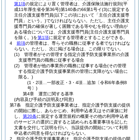
第1項
の規定により置く管理者は、介護保険法施行規則
(平
成11年厚生省令第36号)
第140条の66第1号イ
(3)
に規定する
主任介護支援専門員
(以下この項において「主任介護支援専
門員」という。)
でなければならない。
ただし、主任介護支
援専門員の確保が著しく困難である等やむを得ない理由が
ある場合については、介護支援専門員
(主任介護支援専門員
を除く。)
を
第1項
に規定する管理者とすることができる。
4
前項
の管理者は、専らその職務に従事する者でなければな
らない。
ただし、次に掲げる場合は、この限りでない。
(1)
管理者がその管理する指定介護予防支援事業所の介護
支援専門員の職務に従事する場合
(2)
管理者が他の事業所の職務に従事する場合
(その管理
する指定介護予防支援事業所の管理に支障がない場合に
限る。)
(1・2項…一部改正・3・4項…追加〔令和6年条例8
号〕)
第4章
運営に関する基準
(内容及び手続の説明及び同意)
第7条
指定介護予防支援事業者は、指定介護予防支援の提供
の開始に際し、あらかじめ、利用申込者又はその家族に対
し、
第20条
に規定する運営規程の概要その他の利用申込者
のサービスの選択に資すると認められる重要事項を記した
文書を交付して説明を行い、当該提供の開始について利用
申込者の同意を得なければならない。
2
指定介護予防支援事業者は、指定介護予防支援の提供の開