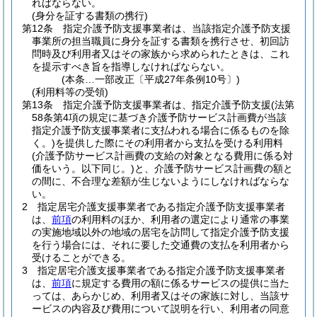
ればならない。
(身分を証する書類の携行)
第12条
指定介護予防支援事業者は、当該指定介護予防支援
事業所の担当職員に身分を証する書類を携行させ、初回訪
問時及び利用者又はその家族から求められたときは、これ
を提示すべき旨を指導しなければならない。
(本条…一部改正〔平成27年条例10号〕)
(利用料等の受領)
第13条
指定介護予防支援事業者は、指定介護予防支援
(法第
58条第4項の規定に基づき介護予防サービス計画費が当該
指定介護予防支援事業者に支払われる場合に係るものを除
く。)
を提供した際にその利用者から支払を受ける利用料
(介護予防サービス計画費の支給の対象となる費用に係る対
価をいう。以下同じ。)
と、介護予防サービス計画費の額と
の間に、不合理な差額が生じないようにしなければならな
い。
2
指定居宅介護支援事業者である指定介護予防支援事業者
は、
前項
の利用料のほか、利用者の選定により通常の事業
の実施地域以外の地域の居宅を訪問して指定介護予防支援
を行う場合には、それに要した交通費の支払を利用者から
受けることができる。
3
指定居宅介護支援事業者である指定介護予防支援事業者
は、
前項
に規定する費用の額に係るサービスの提供に当た
っては、あらかじめ、利用者又はその家族に対し、当該サ
ービスの内容及び費用について説明を行い、利用者の同意