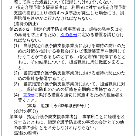
際して採った処置について記録しなければならない。
3
指定介護予防支援事業者は、利用者に対する指定介護予防
支援の提供により賠償すべき事故が発生した場合には、損
害賠償を速やかに行わなければならない。
(虐待の防止)
第29条の2
指定介護予防支援事業者は、虐待の発生又はそ
の再発を防止するため、
次の各号
に定める措置を講じなけ
ればならない。
(1)
当該指定介護予防支援事業所における虐待の防止のた
めの対策を検討する委員会
(テレビ電話装置等を活用して
行うことができるものとする。)
を定期的に開催するとと
もに、その結果について、担当職員に周知徹底を図るこ
と。
(2)
当該指定介護予防支援事業所における虐待の防止のた
めの指針を整備すること。
(3)
当該指定介護予防支援事業所において、担当職員に対
し、虐待の防止のための研修を定期的に実施すること。
(4)
前3号
に掲げる措置を適切に実施するための担当者を
置くこと。
(本条…追加〔令和3年条例9号〕)
(会計の区分)
第30条
指定介護予防支援事業者は、事業所ごとに経理を区
分するとともに、指定介護予防支援の事業の会計とその他
の事業の会計とを区分しなければならない。
(記録の整備)