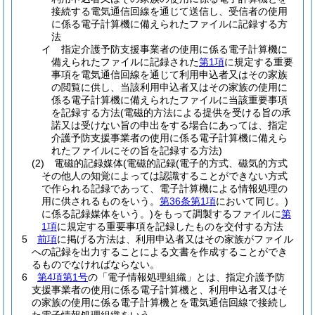
接続する電気通信回線を通じて送信し、受信者の使用
に係る電子計算機に備えられたファイルに記録する方
法
イ
指定介護予防支援事業者の使用に係る電子計算機に
備えられたファイルに記録された
第1項
に規定する重要
事項を電気通信回線を通じて利用申込者又はその家族
の閲覧に供し、当該利用申込者又はその家族の使用に
係る電子計算機に備えられたファイルに当該重要事項
を記録する方法
(電磁的方法による提供を受ける旨の承
諾又は受けない旨の申出をする場合にあっては、指定
介護予防支援事業者の使用に係る電子計算機に備えら
れたファイルにその旨を記録する方法)
(2)
電磁的記録媒体
(電磁的記録
(電子的方式、磁気的方式
その他人の知覚によっては認識することができない方式
で作られる記録であって、電子計算機による情報処理の
用に供されるものをいう。
第36条第1項
において同じ。)
に係る記録媒体をいう。)
をもって調製するファイルに
第
1項
に規定する重要事項を記録したものを交付する方法
5
前項
に掲げる方法は、利用申込者又はその家族がファイル
への記録を出力することによる文書を作成することができ
るものでなければならない。
6
第4項第1号
の「電子情報処理組織」とは、指定介護予防
支援事業者の使用に係る電子計算機と、利用申込者又はそ
の家族の使用に係る電子計算機とを電気通信回線で接続し