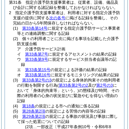
第31条
指定介護予防支援事業者は、従業者、設備、備品及
び会計に関する諸記録を整備しておかなければならない。
2
指定介護予防支援事業者は、利用者に対する指定介護予防
支援の提供に関する
次の各号
に掲げる記録を整備し、その
完結の日から5年間保存しなければならない。
(1)
第33条第14号
に規定する指定介護予防サービス事業者
等との連絡調整に関する記録
(2)
個々の利用者ごとに次に掲げる事項を記載した介護予
防支援台帳
ア
介護予防サービス計画
イ
第33条第7号
に規定するアセスメントの結果の記録
ウ
第33条第9号
に規定するサービス担当者会議等の記
録
エ
第33条第15号
の規定による評価の結果の記録
オ
第33条第16号
に規定するモニタリングの結果の記録
(3)
第33条第2号の3
の規定による身体的拘束その他利用者
の行動を制限する行為
(
第33条第2号の2
及び
第2号の3
に
おいて「身体的拘束等」という。)
の態様及び時間、その
際の利用者の心身の状況並びに緊急やむを得ない理由の
記録
(4)
第18条
の規定による市への通知に係る記録
(5)
第28条第2項
の規定による苦情の内容等の記録
(6)
第29条第2項
の規定による事故の状況及び事故に際し
て採った処置についての記録
(2項…一部改正〔平成27年条例10号・令和6年8