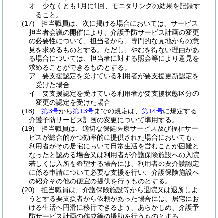
オ
少なくとも1月に1回、モニタリングの結果を記録す
ること。
(17)
担当職員は、次に掲げる場合においては、サービス
担当者会議の開催により、介護予防サービス計画の変更
の必要性について、担当者から、専門的な見地からの意
見を求めるものとする。
ただし、やむを得ない理由があ
る場合については、担当者に対する照会等により意見を
求めることができるものとする。
ア
要支援認定を受けている利用者が要支援更新認定を
受けた場合
イ
要支援認定を受けている利用者が要支援状態区分の
変更の認定を受けた場合
(18)
第3号
から
第13号
までの規定は、
第14号
に規定する
介護予防サービス計画の変更について準用する。
(19)
担当職員は、適切な保健医療サービス及び福祉サー
ビスが総合的かつ効率的に提供された場合においても、
利用者がその居宅において日常生活を営むことが困難と
なったと認める場合又は利用者が介護保険施設への入院
若しくは入所を希望する場合には、利用者の要介護認定
に係る申請について必要な支援を行い、介護保険施設へ
の紹介その他の便宜の提供を行うものとする。
(20)
担当職員は、介護保険施設等から退院又は退所しよ
うとする要支援者から依頼があった場合には、居宅にお
ける生活へ円滑に移行できるよう、あらかじめ、介護予
防サービス計画の作成等の援助を行うものとする。