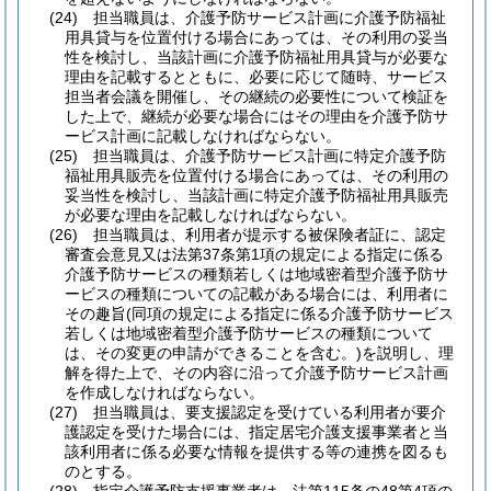
(24)
担当職員は、介護予防サービス計画に介護予防福祉
用具貸与を位置付ける場合にあっては、その利用の妥当
性を検討し、当該計画に介護予防福祉用具貸与が必要な
理由を記載するとともに、必要に応じて随時、サービス
担当者会議を開催し、その継続の必要性について検証を
した上で、継続が必要な場合にはその理由を介護予防サ
ービス計画に記載しなければならない。
(25)
担当職員は、介護予防サービス計画に特定介護予防
福祉用具販売を位置付ける場合にあっては、その利用の
妥当性を検討し、当該計画に特定介護予防福祉用具販売
が必要な理由を記載しなければならない。
(26)
担当職員は、利用者が提示する被保険者証に、認定
審査会意見又は法第37条第1項の規定による指定に係る
介護予防サービスの種類若しくは地域密着型介護予防サ
ービスの種類についての記載がある場合には、利用者に
その趣旨
(同項の規定による指定に係る介護予防サービス
若しくは地域密着型介護予防サービスの種類について
は、その変更の申請ができることを含む。)
を説明し、理
解を得た上で、その内容に沿って介護予防サービス計画
を作成しなければならない。
(27)
担当職員は、要支援認定を受けている利用者が要介
護認定を受けた場合には、指定居宅介護支援事業者と当
該利用者に係る必要な情報を提供する等の連携を図るも
のとする。