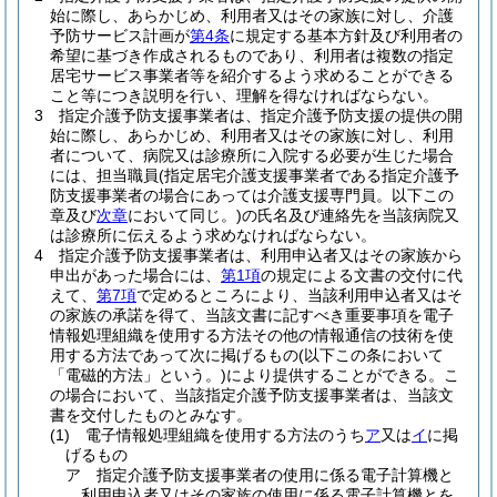
始に際し、あらかじめ、利用者又はその家族に対し、介護
予防サービス計画が
第4条
に規定する基本方針及び利用者の
希望に基づき作成されるものであり、利用者は複数の指定
居宅サービス事業者等を紹介するよう求めることができる
こと等につき説明を行い、理解を得なければならない。
3
指定介護予防支援事業者は、指定介護予防支援の提供の開
始に際し、あらかじめ、利用者又はその家族に対し、利用
者について、病院又は診療所に入院する必要が生じた場合
には、担当職員
(指定居宅介護支援事業者である指定介護予
防支援事業者の場合にあっては介護支援専門員。以下この
章及び
次章
において同じ。)
の氏名及び連絡先を当該病院又
は診療所に伝えるよう求めなければならない。
4
指定介護予防支援事業者は、利用申込者又はその家族から
申出があった場合には、
第1項
の規定による文書の交付に代
えて、
第7項
で定めるところにより、当該利用申込者又はそ
の家族の承諾を得て、当該文書に記すべき重要事項を電子
情報処理組織を使用する方法その他の情報通信の技術を使
用する方法であって次に掲げるもの
(以下この条において
「電磁的方法」という。)
により提供することができる。
こ
の場合において、当該指定介護予防支援事業者は、当該文
書を交付したものとみなす。
(1)
電子情報処理組織を使用する方法のうち
ア
又は
イ
に掲
げるもの
ア
指定介護予防支援事業者の使用に係る電子計算機と
利用申込者又はその家族の使用に係る電子計算機とを