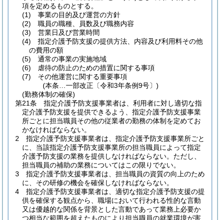
項を定めるものとする。
(1)
事業の目的及び運営の方針
(2)
職員の職種、員数及び職務内容
(3)
営業日及び営業時間
(4)
指定介護予防支援の提供方法、内容及び利用料その他
の費用の額
(5)
通常の事業の実施地域
(6)
虐待の防止のための措置に関する事項
(7)
その他運営に関する重要事項
(本条…一部改正〔令和3年条例9号〕)
(勤務体制の確保)
第21条
指定介護予防支援事業者は、利用者に対し適切な指
定介護予防支援を提供できるよう、指定介護予防支援事業
所ごとに担当職員その他の従業者の勤務の体制を定めてお
かなければならない。
2
指定介護予防支援事業者は、指定介護予防支援事業所ごと
に、当該指定介護予防支援事業所の担当職員によって指定
介護予防支援の業務を提供しなければならない。
ただし、
担当職員の補助の業務についてはこの限りでない。
3
指定介護予防支援事業者は、担当職員の資質の向上のため
に、その研修の機会を確保しなければならない。
4
指定介護予防支援事業者は、適切な指定介護予防支援の提
供を確保する観点から、職場において行われる性的な言動
又は優越的な関係を背景とした言動であって業務上必要か
つ相当な範囲を超えたものにより担当職員の就業環境が害