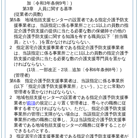
加〔令和3年条例9号〕)
第3章
人員に関する基準
(従業者の員数)
第5条
地域包括支援センターの設置者である指定介護予防支
援事業者は、当該指定に係る事業所ごとに1以上の員数の指
定介護予防支援の提供に当たる必要な数の保健師その他の
指定介護予防支援に関する知識を有する職員
(以下「担当職
員」という。)
を置かなければならない。
2
指定居宅介護支援事業者である指定介護予防支援事業者
は、当該指定に係る事業所ごとに1以上の員数の指定介護予
防支援の提供に当たる必要な数の介護支援専門員を置かな
ければならない。
(1項…一部改正・2項…追加〔令和6年条例8号〕)
(管理者)
第6条
指定介護予防支援事業者は、当該指定に係る事業所
(以下「指定介護予防支援事業所」という。)
ごとに常勤の
管理者を置かなければならない。
2
地域包括支援センターの設置者である指定介護予防支援事
業者が
前項
の規定により置く管理者は、専らその職務に従
事する者でなければならない。
ただし、指定介護予防支援
事業所の管理に支障がない場合は、当該指定介護予防支援
事業所の他の職務に従事し、又は当該指定介護予防支援事
業者である地域包括支援センターの職務に従事することが
できるものとする。
3
指定居宅介護支援事業者である指定介護予防支援事業者が