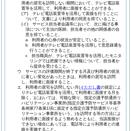
用者の居宅を訪問しない期間において、テレビ電話装
置等を活用して、利用者に面接することができる。
(ア)
テレビ電話装置等を活用して面接を行うことに
ついて、文書により利用者の同意を得ていること。
(イ)
サービス担当者会議等において、次に掲げる事
項について主治の医師、担当者その他の関係者の合
意を得ていること。
a
利用者の心身の状況が安定していること。
b
利用者がテレビ電話装置等を活用して意思疎通を
行うことができること。
c
担当職員が、テレビ電話装置等を活用したモニタ
リングでは把握できない情報について、担当者か
ら提供を受けること。
ウ
サービスの評価期間が終了する月及び利用者の状況
に著しい変化があったときは、利用者の居宅を訪問
し、利用者に面接すること。
エ
利用者の居宅を訪問しない月
(
イただし書
の規定によ
りテレビ電話装置等を活用して利用者に面接する月を
除く。)
においては、可能な限り、指定介護予防通所リ
ハビリテーション事業所
(指定介護予防サービス等基準
条例第77条第1項に規定する指定介護予防通所リハビ
リテーション事業所をいう。)
を訪問する等の方法によ
り利用者に面接するよう努めるとともに、当該面接が
できない場合にあっては、電話等により利用者との連
絡を実施すること。