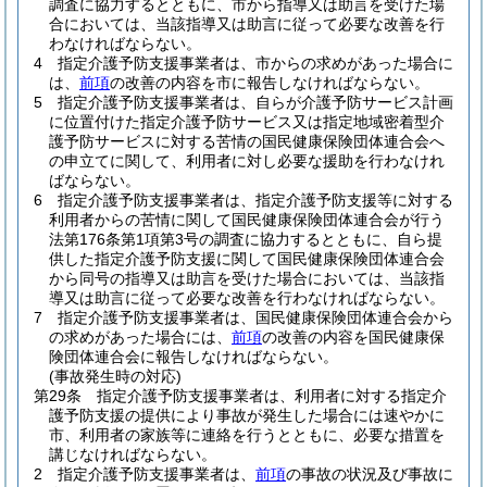
調査に協力するとともに、市から指導又は助言を受けた場
合においては、当該指導又は助言に従って必要な改善を行
わなければならない。
4
指定介護予防支援事業者は、市からの求めがあった場合に
は、
前項
の改善の内容を市に報告しなければならない。
5
指定介護予防支援事業者は、自らが介護予防サービス計画
に位置付けた指定介護予防サービス又は指定地域密着型介
護予防サービスに対する苦情の国民健康保険団体連合会へ
の申立てに関して、利用者に対し必要な援助を行わなけれ
ばならない。
6
指定介護予防支援事業者は、指定介護予防支援等に対する
利用者からの苦情に関して国民健康保険団体連合会が行う
法第176条第1項第3号の調査に協力するとともに、自ら提
供した指定介護予防支援に関して国民健康保険団体連合会
から同号の指導又は助言を受けた場合においては、当該指
導又は助言に従って必要な改善を行わなければならない。
7
指定介護予防支援事業者は、国民健康保険団体連合会から
の求めがあった場合には、
前項
の改善の内容を国民健康保
険団体連合会に報告しなければならない。
(事故発生時の対応)
第29条
指定介護予防支援事業者は、利用者に対する指定介
護予防支援の提供により事故が発生した場合には速やかに
市、利用者の家族等に連絡を行うとともに、必要な措置を
講じなければならない。
2
指定介護予防支援事業者は、
前項
の事故の状況及び事故に