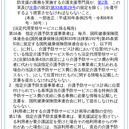
防支援の業務を実施する介護支援専門員が、
第2章
、この
章及び
次章
の規定
(
第33条第29号
の規定を除く。)
を遵守
するよう措置させなければならないこと。
(本条…一部改正〔平成30年条例25号・令和6年8
号・38号〕)
(法定代理受領サービスに係る報告)
第16条
指定介護予防支援事業者は、毎月、国民健康保険団
体連合会
(国民健康保険法
(昭和33年法律第192号)
第45条第
5項に規定する国民健康保険団体連合会をいう。以下同
じ。)
に対し、介護予防サービス計画において位置付けられ
ている指定介護予防サービス等のうち法定代理受領サービ
ス
(法第53条第4項の規定により介護予防サービス費が利用
者に代わり当該指定介護予防サービス事業者に支払われる
場合の当該介護予防サービス費に係る指定介護予防サービ
スをいう。)
として位置付けたものに関する情報を記載した
文書を提出しなければならない。
2
指定介護予防支援事業者は、介護予防サービス計画に位置
付けられている基準該当介護予防サービスに係る特例介護
予防サービス費の支給に係る事務に必要な情報を記載した
文書を、国民健康保険団体連合会に対して提出しなければ
ならない。
(利用者に対する介護予防サービス計画等の書類の交付)
第17条
指定介護予防支援事業者は、要支援認定を受けてい
る利用者が要介護認定を受けた場合その他利用者からの申
出があった場合には、当該利用者に対し、直近の介護予防