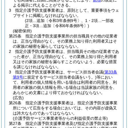
でも関係者に自由に閲覧させることにより、
前項
の規定に
よる掲示に代えることができる。
3
指定介護予防支援事業者は、原則として、重要事項をウェ
ブサイトに掲載しなければならない。
(2項…追加〔令和3年条例9号〕、1・2項…一部改
正・3項…追加〔令和6年条例8号〕)
(秘密保持)
第25条
指定介護予防支援事業所の担当職員その他の従業者
は、正当な理由がなく、その業務上知り得た利用者又はそ
の家族の秘密を漏らしてはならない。
2
指定介護予防支援事業者は、担当職員その他の従業者であ
った者が、正当な理由がなく、その業務上知り得た利用者
又はその家族の秘密を漏らすことのないよう、必要な措置
を講じなければならない。
3
指定介護予防支援事業者は、サービス担当者会議
(
第33条
第9号
に規定するサービス担当者会議をいう。)
等におい
て、利用者の個人情報を用いる場合は利用者の同意を、利
用者の家族の個人情報を用いる場合は当該家族の同意を、
あらかじめ文書により得ておかなければならない。
(広告)
第26条
指定介護予防支援事業者は、指定介護予防支援事業
所について広告をする場合においては、その内容が虚偽又
は誇大なものであってはならない。
(介護予防サービス事業者等からの利益収受の禁止等)
第27条
指定介護予防支援事業者及び指定介護予防支援事業