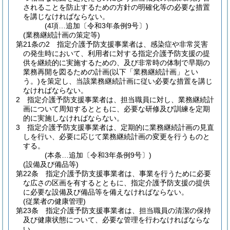
されることを防止するための方針の明確化等の必要な措置
を講じなければならない。
(4項…追加〔令和3年条例9号〕)
(業務継続計画の策定等)
第21条の2
指定介護予防支援事業者は、感染症や非常災害
の発生時において、利用者に対する指定介護予防支援の提
供を継続的に実施するための、及び非常時の体制で早期の
業務再開を図るための計画
(以下「業務継続計画」とい
う。)
を策定し、当該業務継続計画に従い必要な措置を講じ
なければならない。
2
指定介護予防支援事業者は、担当職員に対し、業務継続計
画について周知するとともに、必要な研修及び訓練を定期
的に実施しなければならない。
3
指定介護予防支援事業者は、定期的に業務継続計画の見直
しを行い、必要に応じて業務継続計画の変更を行うものと
する。
(本条…追加〔令和3年条例9号〕)
(設備及び備品等)
第22条
指定介護予防支援事業者は、事業を行うために必要
な広さの区画を有するとともに、指定介護予防支援の提供
に必要な設備及び備品等を備えなければならない。
(従業者の健康管理)
第23条
指定介護予防支援事業者は、担当職員の清潔の保持
及び健康状態について、必要な管理を行わなければならな
い。