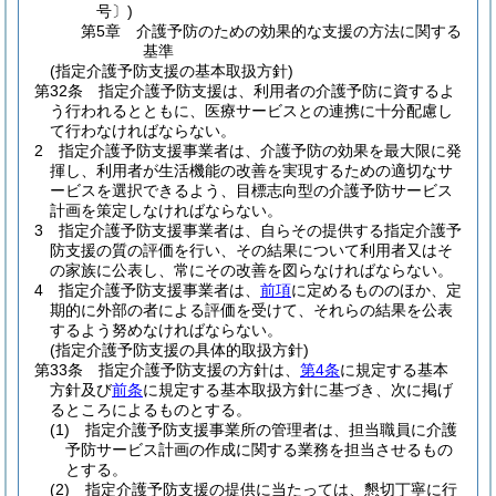
号〕)
第5章
介護予防のための効果的な支援の方法に関する
基準
(指定介護予防支援の基本取扱方針)
第32条
指定介護予防支援は、利用者の介護予防に資するよ
う行われるとともに、医療サービスとの連携に十分配慮し
て行わなければならない。
2
指定介護予防支援事業者は、介護予防の効果を最大限に発
揮し、利用者が生活機能の改善を実現するための適切なサ
ービスを選択できるよう、目標志向型の介護予防サービス
計画を策定しなければならない。
3
指定介護予防支援事業者は、自らその提供する指定介護予
防支援の質の評価を行い、その結果について利用者又はそ
の家族に公表し、常にその改善を図らなければならない。
4
指定介護予防支援事業者は、
前項
に定めるもののほか、定
期的に外部の者による評価を受けて、それらの結果を公表
するよう努めなければならない。
(指定介護予防支援の具体的取扱方針)
第33条
指定介護予防支援の方針は、
第4条
に規定する基本
方針及び
前条
に規定する基本取扱方針に基づき、次に掲げ
るところによるものとする。
(1)
指定介護予防支援事業所の管理者は、担当職員に介護
予防サービス計画の作成に関する業務を担当させるもの
とする。
(2)
指定介護予防支援の提供に当たっては、懇切丁寧に行