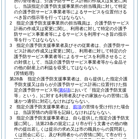
所の管理者は、介護予防サービス計画の作成又は変更に関
し、当該指定介護予防支援事業所の担当職員に対して特定
の介護予防サービス事業者等によるサービスを位置付ける
べき旨の指示等を行ってはならない。
2
指定介護予防支援事業所の担当職員は、介護予防サービス
計画の作成又は変更に関し、利用者に対して特定の介護予
防サービス事業者等によるサービスを利用すべき旨の指示
等を行ってはならない。
3
指定介護予防支援事業者及びその従業者は、介護予防サー
ビス計画の作成又は変更に関し、利用者に対して特定の介
護予防サービス事業者等によるサービスを利用させること
の対償として、当該介護予防サービス事業者等から金品そ
の他の財産上の利益を収受してはならない。
(苦情処理)
第28条
指定介護予防支援事業者は、自ら提供した指定介護
予防支援又は自らが介護予防サービス計画に位置付けた指
定介護予防サービス等
(
第6項
において「指定介護予防支援
等」という。)
に対する利用者及びその家族からの苦情に迅
速かつ適切に対応しなければならない。
2
指定介護予防支援事業者は、
前項
の苦情を受け付けた場合
は、当該苦情の内容等を記録しなければならない。
3
指定介護予防支援事業者は、自ら提供した指定介護予防支
援に関し、法第23条の規定により市が行う文書その他の物
件の提出若しくは提示の求め又は市の職員からの質問若し
くは照会に応じ、及び利用者からの苦情に関して市が行う