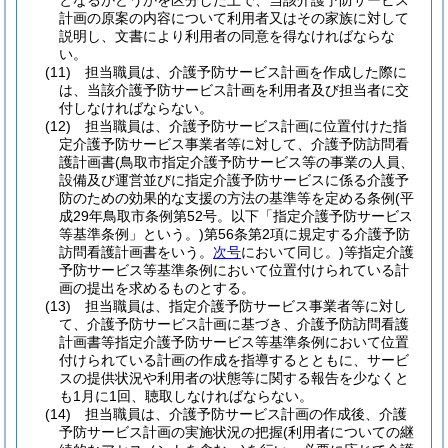
となるかどうかを区分した上で、当該介護予防サービス
計画の原案の内容について利用者又はその家族に対して
説明し、文書により利用者の同意を得なければならな
い。
(11)
担当職員は、介護予防サービス計画を作成した際に
は、当該介護予防サービス計画を利用者及び担当者に交
付しなければならない。
(12)
担当職員は、介護予防サービス計画に位置付けた指
定介護予防サービス事業者等に対して、介護予防訪問看
護計画書
(鳥取市指定介護予防サービス等の事業の人員、
設備及び運営並びに指定介護予防サービスに係る介護予
防のための効果的な支援の方法の基準等を定める条例
(平
成29年鳥取市条例第52号。以下「指定介護予防サービス
等基準条例」という。)
第56条第2項に規定する介護予防
訪問看護計画書をいう。
次号
において同じ。)
等指定介護
予防サービス等基準条例において位置付けられている計
画の提出を求めるものとする。
(13)
担当職員は、指定介護予防サービス事業者等に対し
て、介護予防サービス計画に基づき、介護予防訪問看護
計画書等指定介護予防サービス等基準条例において位置
付けられている計画の作成を指導するとともに、サービ
スの提供状況や利用者の状態等に関する報告を少なくと
も1月に1回、聴取しなければならない。
(14)
担当職員は、介護予防サービス計画の作成後、介護
予防サービス計画の実施状況の把握
(利用者についての継