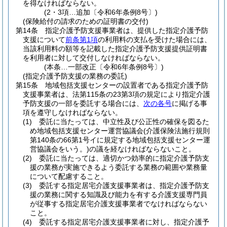
を得なければならない。
(2・3項…追加〔令和6年条例8号〕)
(保険給付の請求のための証明書の交付)
第14条
指定介護予防支援事業者は、提供した指定介護予防
支援について
前条第1項
の利用料の支払を受けた場合には、
当該利用料の額等を記載した指定介護予防支援提供証明書
を利用者に対して交付しなければならない。
(本条…一部改正〔令和6年条例8号〕)
(指定介護予防支援の業務の委託)
第15条
地域包括支援センターの設置者である指定介護予防
支援事業者は、法第115条の23第3項の規定により指定介護
予防支援の一部を委託する場合には、
次の各号
に掲げる事
項を遵守しなければならない。
(1)
委託に当たっては、中立性及び公正性の確保を図るた
め地域包括支援センター運営協議会
(介護保険法施行規則
第140条の66第1号イに規定する地域包括支援センター運
営協議会をいう。)
の議を経なければならないこと。
(2)
委託に当たっては、適切かつ効率的に指定介護予防支
援の業務が実施できるよう委託する業務の範囲や業務量
について配慮すること。
(3)
委託する指定居宅介護支援事業者は、指定介護予防支
援の業務に関する知識及び能力を有する介護支援専門員
が従事する指定居宅介護支援事業者でなければならない
こと。
(4)
委託する指定居宅介護支援事業者に対し、指定介護予