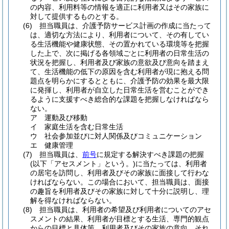
の内容、利用料等の情報を適正に利用者又はその家族に
対して提供するものとする。
(6)
担当職員は、介護予防サービス計画の作成に当たって
は、適切な方法により、利用者について、その有してい
る生活機能や健康状態、その置かれている環境等を把握
した上で、次に掲げる各領域ごとに利用者の日常生活の
状況を把握し、利用者及び家族の意欲及び意向を踏まえ
て、生活機能の低下の原因を含む利用者が現に抱える問
題点を明らかにするとともに、介護予防の効果を最大限
に発揮し、利用者が自立した日常生活を営むことができ
るように支援すべき総合的な課題を把握しなければなら
ない。
ア
運動及び移動
イ
家庭生活を含む日常生活
ウ
社会参加並びに対人関係及びコミュニケーション
エ
健康管理
(7)
担当職員は、
前号
に規定する解決すべき課題の把握
(以下「アセスメント」という。)
に当たっては、利用者
の居宅を訪問し、利用者及びその家族に面接して行わな
ければならない。
この場合において、担当職員は、面接
の趣旨を利用者及びその家族に対して十分に説明し、理
解を得なければならない。
(8)
担当職員は、利用者の希望及び利用者についてのアセ
スメントの結果、利用者が目標とする生活、専門的観点
からの目標と具体策、利用者及びその家族の意向、それ