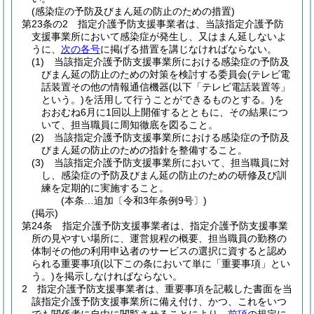
(感染症の予防及びまん延の防止のための措置)
第23条の2
指定介護予防支援事業者は、当該指定介護予防
支援事業所において感染症が発生し、又はまん延しないよ
うに、
次の各号
に掲げる措置を講じなければならない。
(1)
当該指定介護予防支援事業所における感染症の予防及
びまん延の防止のための対策を検討する委員会
(テレビ電
話装置その他の情報通信機器
(以下「テレビ電話装置等」
という。)
を活用して行うことができるものとする。)
を
おおむね6月に1回以上開催するとともに、その結果につ
いて、担当職員に周知徹底を図ること。
(2)
当該指定介護予防支援事業所における感染症の予防及
びまん延の防止のための指針を整備すること。
(3)
当該指定介護予防支援事業所において、担当職員に対
し、感染症の予防及びまん延の防止のための研修及び訓
練を定期的に実施すること。
(本条…追加〔令和3年条例9号〕)
(掲示)
第24条
指定介護予防支援事業者は、指定介護予防支援事業
所の見やすい場所に、運営規程の概要、担当職員の勤務の
体制その他の利用申込者のサービスの選択に資すると認め
られる重要事項
(以下この条において単に「重要事項」とい
う。)
を掲示しなければならない。
2
指定介護予防支援事業者は、重要事項を記載した書面を当
該指定介護予防支援事業所に備え付け、かつ、これをいつ