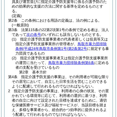
員及び運営並びに指定介護予防支援等に係る介護予防のた
めの効果的な支援の方法に関する基準を定めるものとす
る。
(定義)
第2条
この条例における用語の定義は、法の例による。
(一般原則)
第3条
法第115条の22第2項第1号の条例で定める者は、法人
であって
次の各号
のいずれにも該当しないものとする。
(1)
指定介護予防支援事業者の代表者若しくは役員等又は
指定介護予防支援事業所の管理者が、
鳥取市暴力団排除
条例
(平成24年鳥取市条例第1号)
第2条第2号
に規定する暴
力団員であるもの
(2)
指定介護予防支援事業者又は指定介護予防支援事業所
の運営に当たって、
鳥取市暴力団排除条例第6条
に定める
者の支配を受けているもの
第2章
基本方針
第4条
指定介護予防支援の事業は、その利用者が可能な限り
その居宅において、自立した日常生活を営むことのできる
ように配慮して行われるものでなければならない。
2
指定介護予防支援の事業は、利用者の心身の状況、その置
かれている環境等に応じて、利用者の選択に基づき、利用
者の自立に向けて設定された目標を達成するために、適切
な保健医療サービス及び福祉サービスが、当該目標を踏ま
え、多様な事業者から、総合的かつ効率的に提供されるよ
う配慮して行われるものでなければならない。