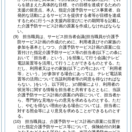
らを踏まえた具体的な目標、その目標を達成するための
支援の留意点、本人、指定介護予防サービス事業者、自
発的な活動によるサービスを提供する者等が目標を達成
するために行うべき支援内容並びにその期間等を記載し
た介護予防サービス計画の原案を作成しなければならな
い。
(9)
担当職員は、サービス担当者会議
(担当職員が介護予
防サービス計画の作成のために、利用者及びその家族の
参加を基本としつつ、介護予防サービス計画の原案に位
置付けた指定介護予防サービス等の担当者
(以下この条に
おいて「担当者」という。)
を招集して行う会議
(テレビ
電話装置等を活用して行うことができるものとする。た
だし、利用者又はその家族
(以下この号において「利用者
等」という。)
が参加する場合にあっては、テレビ電話装
置等の活用について当該利用者等の同意を得なければな
らない。)
をいう。以下同じ。)
の開催により、利用者の
状況等に関する情報を担当者と共有するとともに、当該
介護予防サービス計画の原案の内容について、担当者か
ら、専門的な見地からの意見を求めるものとする。
ただ
し、やむを得ない理由がある場合については、担当者に
対する照会等により意見を求めることができるものとす
る。
(10)
担当職員は、介護予防サービス計画の原案に位置付
けた指定介護予防サービス等について、保険給付の対象