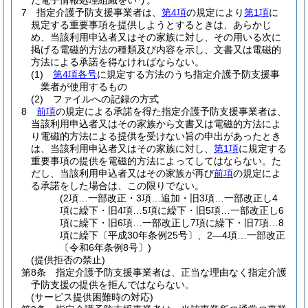
た電子情報処理組織をいう。
7
指定介護予防支援事業者は、
第4項
の規定により
第1項
に
規定する重要事項を提供しようとするときは、あらかじ
め、当該利用申込者又はその家族に対し、その用いる次に
掲げる電磁的方法の種類及び内容を示し、文書又は電磁的
方法による承諾を得なければならない。
(1)
第4項各号
に規定する方法のうち指定介護予防支援事
業者が使用するもの
(2)
ファイルへの記録の方式
8
前項
の規定による承諾を得た指定介護予防支援事業者は、
当該利用申込者又はその家族から文書又は電磁的方法によ
り電磁的方法による提供を受けない旨の申出があったとき
は、当該利用申込者又はその家族に対し、
第1項
に規定する
重要事項の提供を電磁的方法によってしてはならない。
た
だし、当該利用申込者又はその家族が再び
前項
の規定によ
る承諾をした場合は、この限りでない。
(2項…一部改正・3項…追加・旧3項…一部改正し4
項に繰下・旧4項…5項に繰下・旧5項…一部改正し6
項に繰下・旧6項…一部改正し7項に繰下・旧7項…8
項に繰下〔平成30年条例25号〕、2―4項…一部改正
〔令和6年条例8号〕)
(提供拒否の禁止)
第8条
指定介護予防支援事業者は、正当な理由なく指定介護
予防支援の提供を拒んではならない。
(サービス提供困難時の対応)