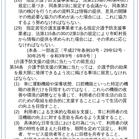
(28)
指定介護予防支援事業者は、法第115条の48第4項の
規定に基づき、同条第1項に規定する会議から、同条第2
項の検討を行うための資料又は情報の提供、意見の開陳
その他必要な協力の求めがあった場合には、これに協力
するよう努めなければならない。
(29)
指定居宅介護支援事業者である指定介護予防支援事
業者は、法第115条の30の2第1項の規定により市町村長
から情報の提供を求められた場合には、その求めに応じ
なければならない。
(本条…一部改正〔平成27年条例10号・29年52号・
30年25号・令和3年9号・6年8号〕)
(介護予防支援の提供に当たっての留意点)
第34条
介護予防支援の実施に当たっては、介護予防の効果
を最大限に発揮できるよう次に掲げる事項に留意しなけれ
ばならない。
(1)
単に運動機能や栄養状態、口腔機能といった特定の機
能の改善だけを目指すものではなく、これらの機能の改
善や環境の調整などを通じて、利用者の日常生活の自立
のための取組を総合的に支援することによって生活の質
の向上を目指すこと。
(2)
利用者による主体的な取組を支援し、常に利用者の生
活機能の向上に対する意欲を高めるよう支援すること。
(3)
具体的な日常生活における行為について、利用者の状
態の特性を踏まえた目標を、期間を定めて設定し、利用
者、サービス提供者等とともに目標を共有すること。