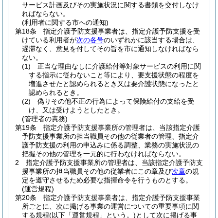
サービス計画及びその実施状況に関する書類を交付しなけ
ればならない。
(利用者に関する市への通知)
第18条
指定介護予防支援事業者は、指定介護予防支援を受
けている利用者が
次の各号
のいずれかに該当する場合は、
遅滞なく、意見を付してその旨を市に通知しなければなら
ない。
(1)
正当な理由なしに介護給付等対象サービスの利用に関
する指示に従わないこと等により、要支援状態の程度を
増進させたと認められるとき又は要介護状態になったと
認められるとき。
(2)
偽りその他不正の行為によって保険給付の支給を受
け、又は受けようとしたとき。
(管理者の責務)
第19条
指定介護予防支援事業所の管理者は、当該指定介護
予防支援事業所の担当職員その他の従業者の管理、指定介
護予防支援の利用の申込みに係る調整、業務の実施状況の
把握その他の管理を一元的に行わなければならない。
2
指定介護予防支援事業所の管理者は、当該指定介護予防支
援事業所の担当職員その他の従業者にこの章及び
次章
の規
定を遵守させるため必要な指揮命令を行うものとする。
(運営規程)
第20条
指定介護予防支援事業者は、指定介護予防支援事業
所ごとに、次に掲げる事業の運営についての重要事項に関
する規程
(以下「運営規程」という。)
として次に掲げる事