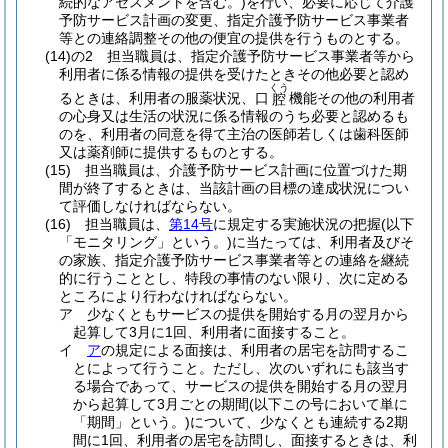
続的なアセスメントを含む。)
を行い、必要に応じて介護
予防サービス計画の変更、指定介護予防サービス事業者
等との連絡調整その他の便宜の提供を行うものとする。
(14)の2
担当職員は、指定介護予防サービス事業者等から
利用者に係る情報の提供を受けたときその他必要と認め
くう
るときは、利用者の服薬状況、口
機能その他の利用者
腔
の心身又は生活の状況に係る情報のうち必要と認めるも
のを、利用者の同意を得て主治の医師若しくは歯科医師
又は薬剤師に提供するものとする。
(15)
担当職員は、介護予防サービス計画に位置づけた期
間が終了するときは、当該計画の目標の達成状況につい
て評価しなければならない。
(16)
担当職員は、
第14号
に規定する実施状況の把握
(以下
「モニタリング」という。)
に当たっては、利用者及びそ
の家族、指定介護予防サービス事業者等との連絡を継続
的に行うこととし、特段の事情のない限り、次に定める
ところにより行わなければならない。
ア
少なくともサービスの提供を開始する月の翌月から
起算して3月に1回、利用者に面接すること。
イ
ア
の規定による面接は、利用者の居宅を訪問するこ
とによって行うこと。
ただし、次のいずれにも該当す
る場合であって、サービスの提供を開始する月の翌月
から起算して3月ごとの期間
(以下この号において単に
「期間」という。)
について、少なくとも連続する2期
間に1回、利用者の居宅を訪問し、面接するときは、利