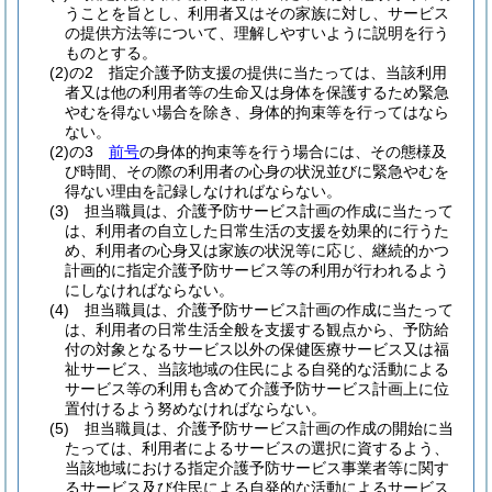
うことを旨とし、利用者又はその家族に対し、サービス
の提供方法等について、理解しやすいように説明を行う
ものとする。
(2)の2
指定介護予防支援の提供に当たっては、当該利用
者又は他の利用者等の生命又は身体を保護するため緊急
やむを得ない場合を除き、身体的拘束等を行ってはなら
ない。
(2)の3
前号
の身体的拘束等を行う場合には、その態様及
び時間、その際の利用者の心身の状況並びに緊急やむを
得ない理由を記録しなければならない。
(3)
担当職員は、介護予防サービス計画の作成に当たって
は、利用者の自立した日常生活の支援を効果的に行うた
め、利用者の心身又は家族の状況等に応じ、継続的かつ
計画的に指定介護予防サービス等の利用が行われるよう
にしなければならない。
(4)
担当職員は、介護予防サービス計画の作成に当たって
は、利用者の日常生活全般を支援する観点から、予防給
付の対象となるサービス以外の保健医療サービス又は福
祉サービス、当該地域の住民による自発的な活動による
サービス等の利用も含めて介護予防サービス計画上に位
置付けるよう努めなければならない。
(5)
担当職員は、介護予防サービス計画の作成の開始に当
たっては、利用者によるサービスの選択に資するよう、
当該地域における指定介護予防サービス事業者等に関す
るサービス及び住民による自発的な活動によるサービス