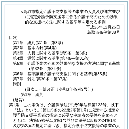
○鳥取市指定介護予防支援等の事業の人員及び運営並び
に指定介護予防支援等に係る介護予防のための効果
的な支援の方法に関する基準等を定める条例
平成26年12月26日
鳥取市条例第38号
目次
第1章
総則
(第1条―第3条)
第2章
基本方針
(第4条)
第3章
人員に関する基準
(第5条・第6条)
第4章
運営に関する基準
(第7条―第31条)
第5章
介護予防のための効果的な支援の方法に関する基準
(第32条―第34条)
第6章
基準該当介護予防支援に関する基準
(第35条)
第7章
雑則
(第36条・第37条)
附則
(目次…一部改正〔令和3年条例9号〕)
第1章
総則
(趣旨)
第1条
この条例は、介護保険法
(平成9年法律第123号。以下
「法」という。)
第115条の22第2項第1号に規定する指定介
護予防支援事業者の指定に必要な申請者の要件を定めると
ともに、法第59条第1項第1号並びに法第115条の24第1項
及び第2項の規定に基づき、指定介護予防支援等の事業の人