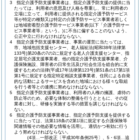
3
指定介護予防支援事業者は、指定介護予防支援の提供に当
たっては、利用者の意思及び人格を尊重し、常に利用者の
立場に立って、利用者に提供される指定介護予防サービス
等が特定の種類又は特定の介護予防サービス事業者若しく
は地域密着型介護予防サービス事業者
(以下「介護予防サー
ビス事業者等」という。)
に不当に偏することのないよう、
公正中立に行わなければならない。
4
指定介護予防支援事業者は、事業の運営に当たっては、
市、地域包括支援センター、老人福祉法
(昭和38年法律第
133号)
第20条の7の2に規定する老人介護支援センター、指
定居宅介護支援事業者、他の指定介護予防支援事業者、介
護保険施設、障害者の日常生活及び社会生活を総合的に支
援するための法律
(平成17年法律第123号)
第51条の17第1項
第1号に規定する指定特定相談支援事業者、住民による自発
的な活動によるサービスを含めた地域における様々な取組
を行う者等との連携に努めなければならない。
5
指定介護予防支援事業者は、利用者の人権の擁護、虐待の
防止等のため、必要な体制の整備を行うとともに、その従
業者に対し、研修を実施する等の措置を講じなければなら
ない。
6
指定介護予防支援事業者は、指定介護予防支援を提供する
に当たっては、法第118条の2第1項に規定する介護保険等
関連情報その他必要な情報を活用し、適切かつ有効に行う
よう努めなければならない。
(4項…一部改正〔平成30年条例25号〕、5・6項…追