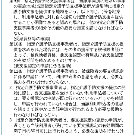
第9条
指定介護予防支援事業者は、当該事業所の通常の事業
の実施地域
(当該指定介護予防支援事業所が通常時に指定介
護予防支援を提供する地域をいう。以下同じ。)
等を勘案
し、利用申込者に対し自ら適切な指定介護予防支援を提供
することが困難であると認めた場合は、他の指定介護予防
支援事業者の紹介その他の必要な措置を講じなければなら
ない。
(受給資格等の確認)
第10条
指定介護予防支援事業者は、指定介護予防支援の提
供を求められた場合には、その者の提示する被保険者証に
よって、被保険者資格、要支援認定の有無及び要支援認定
の有効期間を確かめるものとする。
(要支援認定の申請に係る援助)
第11条
指定介護予防支援事業者は、被保険者の要支援認定
に係る申請について、利用申込者の意思を踏まえ、必要な
協力を行わなければならない。
2
指定介護予防支援事業者は、指定介護予防支援の提供の開
始に際し、要支援認定を受けていない利用申込者について
は、要支援認定の申請が既に行われているかどうかを確認
し、申請が行われていない場合は、当該利用申込者の意思
を踏まえて速やかに当該申請が行われるよう必要な援助を
行わなければならない。
3
指定介護予防支援事業者は、要支援認定の更新の申請が、
遅くとも当該利用者が受けている要支援認定の有効期間の
満了日の30日前には行われるよう、必要な援助を行わなけ