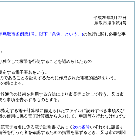
平成29年3月27日
鳥取市規則第4号
9年鳥取市条例第1号。以下「条例」という。)
の施行に関し必要な事
る。
り独立して権限を行使することを認められたもの
に規定する電子署名をいう。
のであることを証明するために作成された電磁的記録をいう。
語の例による。
情報通信の技術を利用する方法により市長等に対して行う、又は市
要な事項を告示するものとする。
の指定する電子計算機に備えられたファイルに記録すべき事項及び
者の使用に係る電子計算機から入力して、申請等を行わなければな
当該電子署名に係る電子証明書であって
次の各号
いずれかに該当す
請等を行った者を確認するための措置を講ずるとき、又は市の機関