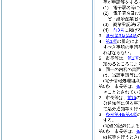
等が申請等をする
(1)
電子署名等に
(2)
電子署名及び
省・経済産業省令
(3)
商業登記法
(
(4)
前3号
に掲げ
3
条例第3条第4項
4
第1項
の規定によ
すべき事項の申請
ればならない。
5
市長等は、
第1項
定めるところによ
6
同一の内容の書
は、当該申請等に
(電子情報処理組織
第5条
市長等は、
きこととされてい
2
市長等は、
前項
分通知等に係る事
て処分通知等を行
3
条例第4条第4項
する。
(電磁的記録による
第6条
市長等は、
縦覧等を行うとき