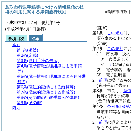
鳥取市行政手続等における情報通信の技
術の利用に関する条例施行規則
○鳥取市行政
平成29年3月27日 規則第4号
(趣旨)
(平成29年4月1日施行)
第1条
この規則
は
項を定めるものと
条項目次
沿革
(定義)
本則
第2条
この規則
に
第1条
(趣旨)
(1)
市長等 次の
第2条
(定義)
ア
市長若しく
第3条
(適用手続の告示)
イ
ア
に掲げる
第4条
(電子情報処理組織による申請
(2)
電子署名 電
等)
(3)
電子証明書 
第5条
(電子情報処理組織による処分通
2
前項
に掲げるも
知等)
(適用手続の告示)
第6条
(電磁的記録による縦覧等)
第3条
市長は、
条
第7条
(電磁的記録による作成等)
長等が行う手続等
第8条
(その他の行政手続への準用)
(電子情報処理組織
第9条
(その他)
第4条
条例第3条第
附則
当該申請等を書面
らない。
2
前項
の規定によ
るものと併せてこ