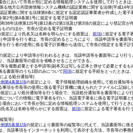
場合において市長が別に定める情報処理システムを使用して行うときは
係る地方公共団体情報システム機構の認証業務に関する法律
(平成14年
認証業務に関する法律第8条に規定する認定認証事業者が作成した電子
第2号)
第4条第1号に規定する電子証明書
昭和38年法律第125号)
第12条の2第1項及び第3項の規定により登記官が
るもののほか、市長が定める電子証明書
の規定により氏名又は名称を明らかにする措置は、
前項
に規定する電子
り申請等を行う者は、市長の定めるところにより、当該申請等を書面等
等を行う者の使用に係る電子計算機から送信して市長の指定する電子計
の規定により申請等が行われるときは、当該申請等を書面等により行う
り、当該書面等の提出を省略させることができる。
面等を複数必要とする申請等
(副本又は写しを正本と併せて必要とするも
係る書面等のうち1部のみについて
同項
に規定する手続をとったときは
による処分通知等)
条例第4条第1項
の規定により、電子情報処理組織を使用して処分通知等
る事項を市長等の使用に係る電子計算機に備えられたファイルに記録し
の規定により処分通知等を行う場合で、当該処分通知等を書面等により
項についての情報に電子署名を行い、当該電子署名に係る電子証明書と
う場合において市長が別に定める情報処理システムを使用して行うとき
の氏名又は名称を明らかにする措置は、
前項
に規定による電子署名を行
縦覧等)
条例第5条第1項
の規定により書面等の縦覧等に代えて、当該書面等に係
は、当該事項をインターネットを利用して表示する方法、市長等の事務