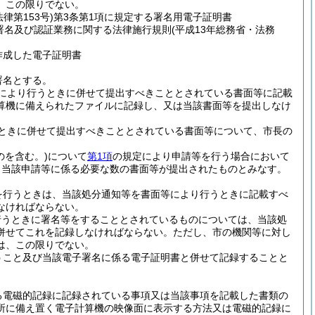
、この限りでない。
法律第153号)
第3条第1項に規定する署名用電子証明書
署名及び認証業務に関する法律施行規則
(平成13年総務省・法務
作成した電子証明書
署名とする。
により行うときに併せて提出すべきこととされている書面等に記載
算機に備えられたファイルに記録し、又は当該書面等を提出しなけ
ときに併せて提出すべきこととされている書面等について、市長の
のを含む。)
について
第1項
の規定により申請等を行う場合において
、当該申請等に係る必要な数の書面等が提出されたものとみなす。
を行うときは、当該処分通知等を書面等により行うときに記載すべ
なければならない。
行うときに署名等をすることとされているものについては、当該処
併せてこれを記録しなければならない。
ただし、市の機関等に対し
は、この限りでない。
うこと及び当該電子署名に係る電子証明書と併せて記録することと
る電磁的記録に記録されている事項又は当該事項を記載した書類の
所に備え置く電子計算機の映像面に表示する方法又は電磁的記録に