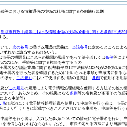
手続等における情報通信の技術の利用に関する条例施行規則
、
鳥取市行政手続等における情報通信の技術の利用に関する条例
(平成2
する。
おいて、
次の各号
に掲げる用語の意義は、
当該各号
に定めるところによ
いずれかに該当するものをいう。
は市長の機関又はこれらの機関の職員であって法令若しくは
条例
等によ
もののほか、手続等に関する権限を有するもの
子署名及び認証業務に関する法律
(平成12年法律第102号)
第2条第1項
電子署名を行った者を確認するために用いられる事項が当該者に係るも
ののほか、
この規則
において使用する用語の意義は、
条例
で使用する用
例
及び
この規則
の規定により電子情報処理組織を使用する方法その他の
について、あらかじめ、その根拠となる
条例
等の名称及び条項その他必
による申請等)
1項
の規定により電子情報処理組織を使用して申請等を行う者は、市長
等により行うときに記載すべきこととされている事項を、申請等を行う
り申請等を行う者は、入力した事項についての情報に電子署名を行い、
れを送信しなければならない。
ただし、市長の定める方法により当該申