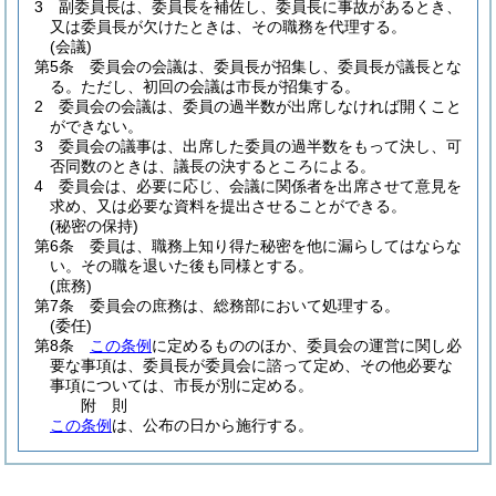
3
副委員長は、委員長を補佐し、委員長に事故があるとき、
又は委員長が欠けたときは、その職務を代理する。
(会議)
第5条
委員会の会議は、委員長が招集し、委員長が議長とな
る。
ただし、初回の会議は市長が招集する。
2
委員会の会議は、委員の過半数が出席しなければ開くこと
ができない。
3
委員会の議事は、出席した委員の過半数をもって決し、可
否同数のときは、議長の決するところによる。
4
委員会は、必要に応じ、会議に関係者を出席させて意見を
求め、又は必要な資料を提出させることができる。
(秘密の保持)
第6条
委員は、職務上知り得た秘密を他に漏らしてはならな
い。
その職を退いた後も同様とする。
(庶務)
第7条
委員会の庶務は、総務部において処理する。
(委任)
第8条
この条例
に定めるもののほか、委員会の運営に関し必
要な事項は、委員長が委員会に諮って定め、その他必要な
事項については、市長が別に定める。
附
則
この条例
は、公布の日から施行する。