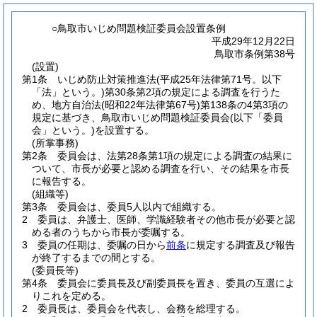
○鳥取市いじめ問題検証委員会設置条例
平成29年12月22日
鳥取市条例第38号
(設置)
第1条
いじめ防止対策推進法
(平成25年法律第71号。以下
「法」という。)
第30条第2項の規定による調査を行うた
め、地方自治法
(昭和22年法律第67号)
第138条の4第3項の
規定に基づき、鳥取市いじめ問題検証委員会
(以下「委員
会」という。)
を設置する。
(所掌事務)
第2条
委員会は、法第28条第1項の規定による調査の結果に
ついて、市長が必要と認める調査を行い、その結果を市長
に報告する。
(組織等)
第3条
委員会は、委員5人以内で組織する。
2
委員は、弁護士、医師、学識経験者その他市長が必要と認
める者のうちから市長が委嘱する。
3
委員の任期は、委嘱の日から
前条
に規定する調査及び報告
が終了するまでの間とする。
(委員長等)
第4条
委員会に委員長及び副委員長を置き、委員の互選によ
りこれを定める。
2
委員長は、委員会を代表し、会務を総理する。