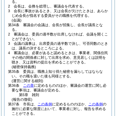
る。
2
会長は、会務を総理し、審議会を代表する。
3
会長に事故があるとき、又は会長が欠けたときは、あらか
じめ会長が指名する委員がその職務を代理する。
(会議)
第34条
審議会の会議は、会長が招集し、会長が議長とな
る。
2
審議会は、委員の過半数が出席しなければ、会議を開くこ
とができない。
3
会議の議事は、出席委員の過半数で決し、可否同数のとき
は、議長の決するところによる。
4
審議会は、必要があると認めるときは、事業者、関係住民
その他の関係者に対して出席を求め、意見若しくは説明を
聴き、又は資料の提出を求めることができる。
(秘密保持義務)
第35条
委員は、職務上知り得た秘密を漏らしてはならな
い。
その職を退いた後も同様とする。
(運営に関する細則)
第36条
この章
に定めるもののほか、審議会の運営に関し必
要な事項は、審議会が定める。
第5章
雑則
(報告の徴収)
第37条
市長は、
この条例
に定めるもののほか、
この条例
の
施行に必要な限度において、事業者に対し、報告を求める
ことができる。