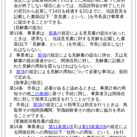
規定による縦覧期間満了の日までに周知計画に基づく説明
会が終了しない場合にあっては、当該説明会が終了した日
の翌日から起算して14日を経過する日)
までに、当該意見を
記載した書面
(以下「意見書」という。)
を市長及び事業者
に提出することができる。
(見解書の提出)
第13条
事業者は、
前条
の規定による意見書の提出があった
ときは、遅滞なく、当該意見書に対する見解を記載した書
面
(以下「見解書」という。)
を作成し、市長に提出しなけ
ればならない。
2
事業者は、
前項
の規定による見解書の提出に併せ、又は見
解書の提出後速やかに、関係住民に対し、見解書に記載さ
れた見解の周知を図らなければならない。
3
前項
の規定による見解の周知について必要な事項は、規則
で定める。
(指導及び助言)
第14条
市長は、必要があると認めるときは、事業計画の周
知その他
この条例
に基づく手続に関し、事業者又は関係住
民に対して指導又は助言を行うことができる。
2
市長は、
前項
の規定により指導又は助言を行うときは、鳥
取県その他関係機関、学識経験者その他の者に協力を求め
ることができる。
(実施状況報告書の提出)
第15条
事業者は、
第11条第1項
又は
第13条第2項
の規定によ
る関係住民への周知
(以下「住民への周知」という。)
を行