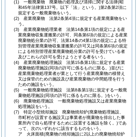
(1)
一般廃棄物 廃棄物の処理及び清掃に関する法律
(昭
和45年法律第137号。以下「法」という。)
第2条第2項に
規定する一般廃棄物をいう。
(2)
産業廃棄物 法第2条第4項に規定する産業廃棄物をい
う。
(3)
産業廃棄物処理業者 法第14条第1項の規定による産
業廃棄物収集運搬業の許可、同条第6項の規定による産業
廃棄物処分業の許可、法第14条の4第1項の規定による特
別管理産業廃棄物収集運搬業の許可又は同条第6項の規定
による特別管理産業廃棄物処分業の許可を受けている者
及びこれらの許可を受けようとする者をいう。
(4)
産業廃棄物処理施設 法第15条第1項に規定する産業
廃棄物処理施設
(同項の許可に係るものに限る。)
並びに
産業廃棄物処理業者が業として行う産業廃棄物の積替え
又は保管のための施設及び産業廃棄物の中間処理を行う
ための施設をいう。
(5)
一般廃棄物処理施設 法第8条第1項に規定する一般廃
棄物処理施設
(同項の許可に係るものに限る。)
をいう。
(6)
廃棄物処理施設 一般廃棄物処理施設又は産業廃棄物
処理施設をいう。
(7)
特定小型焼却施設 廃棄物焼却炉
(廃棄物処理施設、
市町村が設置する施設又は事業者が廃棄物を排出した事
業所内で自ら処理するために設置する施設を除く。)
であ
って、次のいずれかに該当するものをいう。
ア
火床面積
(廃棄物の焼却施設に2以上の廃棄物焼却炉