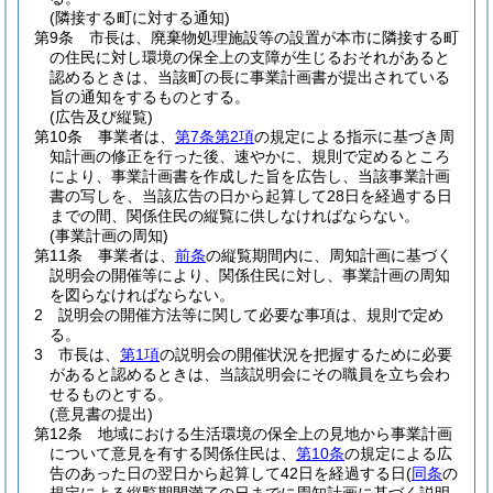
(隣接する町に対する通知)
第9条
市長は、廃棄物処理施設等の設置が本市に隣接する町
の住民に対し環境の保全上の支障が生じるおそれがあると
認めるときは、当該町の長に事業計画書が提出されている
旨の通知をするものとする。
(広告及び縦覧)
第10条
事業者は、
第7条第2項
の規定による指示に基づき周
知計画の修正を行った後、速やかに、規則で定めるところ
により、事業計画書を作成した旨を広告し、当該事業計画
書の写しを、当該広告の日から起算して28日を経過する日
までの間、関係住民の縦覧に供しなければならない。
(事業計画の周知)
第11条
事業者は、
前条
の縦覧期間内に、周知計画に基づく
説明会の開催等により、関係住民に対し、事業計画の周知
を図らなければならない。
2
説明会の開催方法等に関して必要な事項は、規則で定め
る。
3
市長は、
第1項
の説明会の開催状況を把握するために必要
があると認めるときは、当該説明会にその職員を立ち会わ
せるものとする。
(意見書の提出)
第12条
地域における生活環境の保全上の見地から事業計画
について意見を有する関係住民は、
第10条
の規定による広
告のあった日の翌日から起算して42日を経過する日
(
同条
の