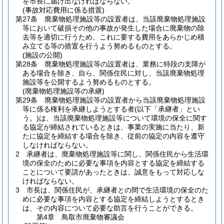
を市長に届け出なければならない。
(事故対応費用に係る措置)
第27条
廃棄物処理施設等の設置者は、当該廃棄物処理施設
等において破損その他の事故が発生した場合に廃棄物の除
去等を適切に行うため、これに要する費用をあらかじめ積
み立てる等の措置を行うよう努めるものとする。
(施設の公開)
第28条
廃棄物処理施設等の設置者は、業務に特段の支障が
ある場合を除き、自ら、関係住民に対し、当該廃棄物処理
施設等を公開するよう努めるものとする。
(廃棄物処理施設等の承継)
第29条
廃棄物処理施設等の設置者から当該廃棄物処理施設
等に係る権利を承継しようとする者
(以下「承継者」とい
う。)
は、当該廃棄物処理施設等について環境の保全に関す
る協定が締結されているときは、事業の実施に当たり、新
たに協定を締結する場合を除き、従前の協定の内容を遵守
しなければならない。
2
承継者は、廃棄物処理施設等に関し、関係住民から生活環
境の保全のために必要な事項を内容とする協定を締結する
ことについて要請があったときは、誠意をもって対応しな
ければならない。
3
市長は、関係住民が、承継者との間で生活環境の保全のた
めに必要な事項を内容とする協定を締結しようとするとき
は、その内容について必要な助言を行うことができる。
第4章
鳥取市廃棄物審議会