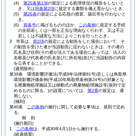
(4)
第25条第1項
の規定による処理状況の報告をしないと
き、又は
同条第2項
に規定する書類を備え置かないとき。
(5)
第26条
の規定による応急の措置、届出等を行わないと
き。
(6)
前各号
に掲げるもののほか、
この条例
に規定する手続
の全部若しくは一部を正当な理由なく行わず、又は不正
若しくは不誠実な方法によりこれを行ったとき。
3
市長は、
前2項
の規定による勧告をした場合において、そ
の勧告を受けた者が当該勧告に従わないときは、その者の
氏名及び住所
(その者が法人である場合にあっては、法人の
名称及び代表者の氏名並びに所在地)
並びに当該勧告の内容
を公表することができる。
(適用除外)
第39条
環境影響評価法
(平成9年法律第81号)
若しくは鳥取県
環境影響評価条例
(平成10年鳥取県条例第24号)
の対象とな
る廃棄物処理施設又は移動式の廃棄物処理施設等
(規則で定
めるものに限る。)
の設置については、
第2章
の規定は、適
用しない。
(補則)
第40条
この条例
の施行に関して必要な事項は、規則で定め
る。
附
則
(施行期日)
1
この条例
は、平成30年4月1日から施行する。
(経過措置)