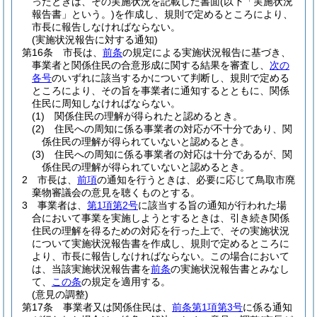
ったときは、その実施状況を記載した書面
(以下「実施状況
報告書」という。)
を作成し、規則で定めるところにより、
市長に報告しなければならない。
(実施状況報告に対する通知)
第16条
市長は、
前条
の規定による実施状況報告に基づき、
事業者と関係住民の合意形成に関する結果を審査し、
次の
各号
のいずれに該当するかについて判断し、規則で定める
ところにより、その旨を事業者に通知するとともに、関係
住民に周知しなければならない。
(1)
関係住民の理解が得られたと認めるとき。
(2)
住民への周知に係る事業者の対応が不十分であり、関
係住民の理解が得られていないと認めるとき。
(3)
住民への周知に係る事業者の対応は十分であるが、関
係住民の理解が得られていないと認めるとき。
2
市長は、
前項
の通知を行うときは、必要に応じて鳥取市廃
棄物審議会の意見を聴くものとする。
3
事業者は、
第1項第2号
に該当する旨の通知が行われた場
合において事業を実施しようとするときは、引き続き関係
住民の理解を得るための対応を行った上で、その実施状況
について実施状況報告書を作成し、規則で定めるところに
より、市長に報告しなければならない。
この場合において
は、当該実施状況報告書を
前条
の実施状況報告書とみなし
て、
この条
の規定を適用する。
(意見の調整)
第17条
事業者又は関係住民は、
前条第1項第3号
に係る通知