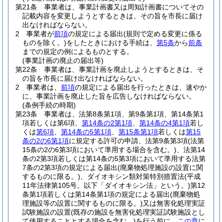
第21条
事業者は、事業計画書又は周知計画書についてその
記載内容を変更しようとするときは、その旨を市長に届け
出なければならない。
2
事業者が
前項
の規定による届出
(規則で定める変更に係る
ものを除く。)
をしたときにおける手続は、
第5条
から
前条
までの規定の例によるものとする。
(事業計画の廃止の届出等)
第22条
事業者は、事業計画を廃止しようとするときは、そ
の旨を市長に届け出なければならない。
2
事業者は、
前項
の規定による届出を行ったときは、速やか
に、事業計画を廃止した旨を広告しなければならない。
(条例手続の時期)
第23条
事業者は、法第8条第1項、第9条第1項、第14条第1
項若しくは第6項、
第14条の2第1項
、
第14条の4第1項
若し
くは
第6項
、
第14条の5第1項
、
第15条第1項
若しくは
第15
条の2の6第1項
に規定する許可の申請、法第9条第3項
(法第
15条の2の6第3項において準用する場合を含む。)
、法第14
条の2第3項若しくは第14条の5第3項において準用する法第
7条の2第3項の規定による届出
(廃棄物処理施設の設置に関
するものに限る。)
、ダイオキシン類対策特別措置法
(平成
11年法律第105号。以下「ダイオキシン法」という。)
第12
条第1項若しくは第14条第1項の規定による届出
(廃棄物処
理施設等の設置に関するものに限る。)
又は無害化処理実証
試験施設の設置
(既存の施設を無害化処理実証試験施設とし
て使用することとする場合を含む。)
を行う前に、
この章
に