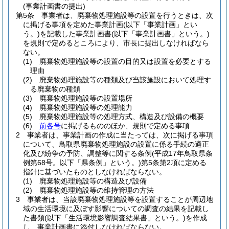
(事業計画書の提出)
第5条
事業者は、廃棄物処理施設等の設置を行うときは、次
に掲げる事項を定めた事業計画
(以下「事業計画」とい
う。)
を記載した事業計画書
(以下「事業計画書」という。)
を規則で定めるところにより、市長に提出しなければなら
ない。
(1)
廃棄物処理施設等の設置の目的又は設置を必要とする
理由
(2)
廃棄物処理施設等の種類及び当該施設において処理す
る廃棄物の種類
(3)
廃棄物処理施設等の設置場所
(4)
廃棄物処理施設等の処理能力
(5)
廃棄物処理施設等の処理方式、構造及び設備の概要
(6)
前各号
に掲げるもののほか、規則で定める事項
2
事業者は、事業計画の作成に当たっては、次に掲げる事項
について、鳥取県廃棄物処理施設の設置に係る手続の適正
化及び紛争の予防、調整等に関する条例
(平成17年鳥取県条
例第68号。以下「県条例」という。)
第5条第2項に定める
指針に基づいたものとしなければならない。
(1)
廃棄物処理施設等の構造及び設備
(2)
廃棄物処理施設等の維持管理の方法
3
事業者は、当該廃棄物処理施設等を設置することが周辺地
域の生活環境に及ぼす影響についての調査の結果を記載し
た書類
(以下「生活環境影響調査結果書」という。)
を作成
し、事業計画書に添付しなければならない。