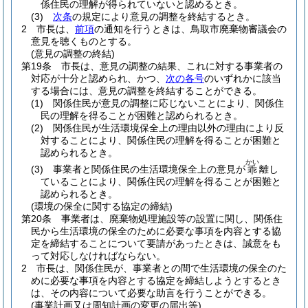
係住民の理解が得られていないと認めるとき。
(3)
次条
の規定により意見の調整を終結するとき。
2
市長は、
前項
の通知を行うときは、鳥取市廃棄物審議会の
意見を聴くものとする。
(意見の調整の終結)
第19条
市長は、意見の調整の結果、これに対する事業者の
対応が十分と認められ、かつ、
次の各号
のいずれかに該当
する場合には、意見の調整を終結することができる。
(1)
関係住民が意見の調整に応じないことにより、関係住
民の理解を得ることが困難と認められるとき。
(2)
関係住民が生活環境保全上の理由以外の理由により反
対することにより、関係住民の理解を得ることが困難と
認められるとき。
かい
(3)
事業者と関係住民の生活環境保全上の意見が
離し
乖
ていることにより、関係住民の理解を得ることが困難と
認められるとき。
(環境の保全に関する協定の締結)
第20条
事業者は、廃棄物処理施設等の設置に関し、関係住
民から生活環境の保全のために必要な事項を内容とする協
定を締結することについて要請があったときは、誠意をも
って対応しなければならない。
2
市長は、関係住民が、事業者との間で生活環境の保全のた
めに必要な事項を内容とする協定を締結しようとするとき
は、その内容について必要な助言を行うことができる。
(事業計画又は周知計画の変更の届出等)