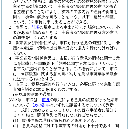
が行われた場合は、紛争の解決のための意見の調整
(市長が
主催する会議において、事業者及び関係住民の意見の論点
を整理すること等により、双方の主張内容の理解の促進を
図り、紛争の解決を図ることをいう。以下「意見の調整」
という。)
を市長に申し出ることができる。
2
市長は、
前項
の規定による申出があった場合において、必
要があると認めるときは、事業者及び関係住民双方の意見
の調整を行うものとする。
3
事業者及び関係住民は、市長が行う意見の調整に対し、会
議への出席、資料の提出等の必要な協力を行わなければな
らない。
4
事業者及び関係住民は、市長が行う意見の調整に関する意
見を記載した書面
(以下「調整に関する意見書」という。)
を市長に提出することができる。
この場合において、市長
は、当該調整に関する意見書の写しを鳥取市廃棄物審議会
に送付するものとする。
5
市長は、意見の調整を行うときは、必要に応じて鳥取市廃
棄物審議会の意見を聴くものとする。
(意見調整結果の通知)
第18条
市長は、
前条
の規定による意見の調整を行った結果
について、
次の各号
のいずれに該当するかについて判断
し、規則で定めるところにより、その旨を事業者に通知す
るとともに、関係住民に周知しなければならない。
(1)
関係住民の理解が得られたと認めるとき。
(2)
意見の調整に対する事業者の対応が不十分であり、関