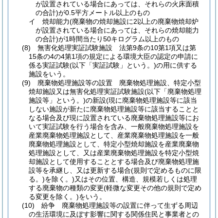
が設置されている場合にあっては、それらの火床面積
の合計)
が0.5平方メートル以上のもの
イ
焼却能力
(廃棄物の焼却施設に2以上の廃棄物焼却炉
が設置されている場合にあっては、それらの焼却能力
の合計)
が1時間当たり50キログラム以上のもの
(8)
無害化処理実証試験施設 法第9条の10第1項又は第
15条の4の4第1項の規定による環境大臣の認定の申請に
係る実証試験
(以下「実証試験」という。)
の用に供する
施設をいう。
(9)
廃棄物処理施設等の設置 廃棄物処理施設、特定小型
焼却施設又は無害化処理実証試験施設
(以下「廃棄物処理
施設等」という。)
の新設
(現に廃棄物処理施設等に該当
しない施設が新たに廃棄物処理施設等に該当することと
なる場合及び現に設置されている廃棄物処理施設等にお
いて実証試験を行う場合を含み、一般廃棄物処理施設を
産業廃棄物処理施設として、産業廃棄物処理施設を一般
廃棄物処理施設として、特定小型焼却施設を産業廃棄物
処理施設として、又は産業廃棄物処理施設を特定小型焼
却施設として使用することとする場合及び廃棄物処理施
設等を承継し、又は更新する場合
(規則で定めるものに限
る。)
を除く。)
又はその位置、構造、規模若しくは処理
する廃棄物の種類の変更
(軽微な変更その他の規則で定め
る変更を除く。)
をいう。
(10)
紛争 廃棄物処理施設等の設置に伴って生ずる周辺
の生活環境に及ぼす影響に関する関係住民と事業者との