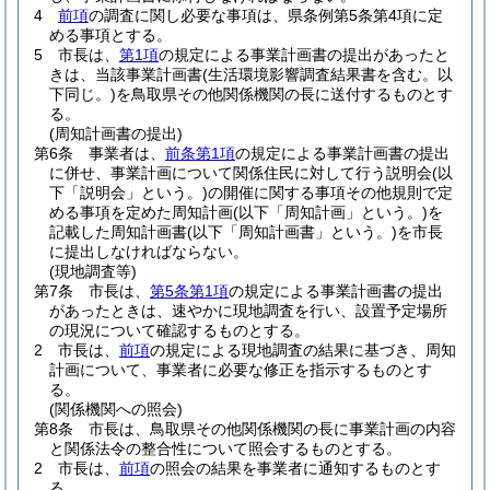
4
前項
の調査に関し必要な事項は、県条例第5条第4項に定
める事項とする。
5
市長は、
第1項
の規定による事業計画書の提出があったと
きは、当該事業計画書
(生活環境影響調査結果書を含む。以
下同じ。)
を鳥取県その他関係機関の長に送付するものとす
る。
(周知計画書の提出)
第6条
事業者は、
前条第1項
の規定による事業計画書の提出
に併せ、事業計画について関係住民に対して行う説明会
(以
下「説明会」という。)
の開催に関する事項その他規則で定
める事項を定めた周知計画
(以下「周知計画」という。)
を
記載した周知計画書
(以下「周知計画書」という。)
を市長
に提出しなければならない。
(現地調査等)
第7条
市長は、
第5条第1項
の規定による事業計画書の提出
があったときは、速やかに現地調査を行い、設置予定場所
の現況について確認するものとする。
2
市長は、
前項
の規定による現地調査の結果に基づき、周知
計画について、事業者に必要な修正を指示するものとす
る。
(関係機関への照会)
第8条
市長は、鳥取県その他関係機関の長に事業計画の内容
と関係法令の整合性について照会するものとする。
2
市長は、
前項
の照会の結果を事業者に通知するものとす
る。