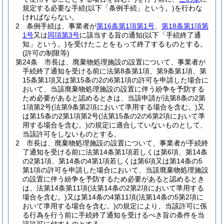
規定する必要な手続
(以下「条例手続」という。)
を行わな
ければならない。
2
条例手続は、事業者が
第16条第1項第1号
、
第18条第1項第
1号
又は
同項第3号
に該当する旨の通知
(以下「手続終了通
知」という。)
を受けたことをもって終了するものとする。
(許可の制限等)
第24条
市長は、廃棄物処理施設の設置について、事業者が
手続終了通知を受ける前に法第8条第1項、第9条第1項、第
15条第1項又は第15条の2の6第1項の許可を申請した場合に
おいて、当該廃棄物処理施設の設置に伴う紛争を予防する
ため必要があると認めるときは、当該申請が法第8条の2第
1項第2号
(法第9条第2項において準用する場合を含む。)
又
は第15条の2第1項第2号
(法第15条の2の6第2項において準
用する場合を含む。)
の規定に適合していないものとして、
当該許可をしないものとする。
2
市長は、廃棄物処理施設の設置について、事業者が手続終
了通知を受ける前に法第14条第1項若しくは第6項、第14条
の2第1項、第14条の4第1項若しくは第6項又は第14条の5
第1項の許可を申請した場合において、当該廃棄物処理施設
の設置に伴う紛争を予防するため必要があると認めるとき
は、法第14条第11項
(法第14条の2第2項において準用する
場合を含む。)
又は第14条の4第11項
(法第14条の5第2項に
おいて準用する場合を含む。)
の規定により、当該許可に係
る行為を行う前に手続終了通知を受けるべき旨の条件を当