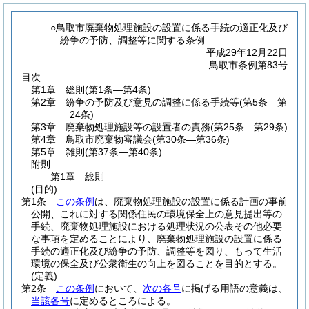
○鳥取市廃棄物処理施設の設置に係る手続の適正化及び
紛争の予防、調整等に関する条例
平成29年12月22日
鳥取市条例第83号
目次
第1章
総則
(第1条―第4条)
第2章
紛争の予防及び意見の調整に係る手続等
(第5条―第
24条)
第3章
廃棄物処理施設等の設置者の責務
(第25条―第29条)
第4章
鳥取市廃棄物審議会
(第30条―第36条)
第5章
雑則
(第37条―第40条)
附則
第1章
総則
(目的)
第1条
この条例
は、廃棄物処理施設の設置に係る計画の事前
公開、これに対する関係住民の環境保全上の意見提出等の
手続、廃棄物処理施設における処理状況の公表その他必要
な事項を定めることにより、廃棄物処理施設の設置に係る
手続の適正化及び紛争の予防、調整等を図り、もって生活
環境の保全及び公衆衛生の向上を図ることを目的とする。
(定義)
第2条
この条例
において、
次の各号
に掲げる用語の意義は、
当該各号
に定めるところによる。