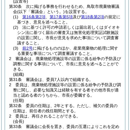
(設置等)
第30条
次に掲げる事務を行わせるため、鳥取市廃棄物審議
会
(以下「審議会」という。)
を設置する。
(1)
第16条第2項
、
第17条第5項
及び
第18条第2項
の規定に
基づき、意見を述べること。
(2)
法に基づく許可の申請若しくは届出若しくはダイオキ
シン法に基づく届出の審査又は無害化処理実証試験施設
の設置に関し、市長が意見を求めた事項について調査審
議すること。
(3)
前2号
に掲げるもののほか、産業廃棄物の処理に関す
る重要な事項について調査審議すること。
2
審議会は、廃棄物処理施設等の設置に係る紛争の予防及び
調整に関する事項について、市長に意見を述べることがで
きる。
(組織)
第31条
審議会は、委員7人以内で組織する。
2
委員は、廃棄物処理施設等の設置に係る紛争の予防及び調
整に関し、必要な知識又は経験を有する者その他市長が適
当と認める者のうちから、市長が委嘱する。
(任期)
第32条
委員の任期は、2年とする。
ただし、補欠の委員の
任期は、前任者の残任期間とする。
2
委員は、再任されることができる。
(会長)
第33条
審議会に会長を置き、委員の互選によりこれを定め