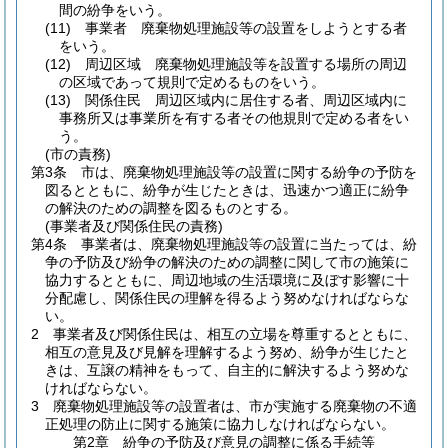
間の紛争をいう。
(11)
事業者 廃棄物処理施設等の設置をしようとする者
をいう。
(12)
周辺区域 廃棄物処理施設等を設置する場所の周辺
の区域であって規則で定めるものをいう。
(13)
関係住民 周辺区域内に居住する者、周辺区域内に
事務所又は事業所を有する者その他規則で定める者をい
う。
(市の責務)
第3条
市は、廃棄物処理施設等の設置に関する紛争の予防を
図るとともに、紛争が生じたときは、迅速かつ適正に紛争
の解決のための調整を図るものとする。
(事業者及び関係住民の責務)
第4条
事業者は、廃棄物処理施設等の設置に当たっては、紛
争の予防及び紛争の解決のための調整に関して市の施策に
協力するとともに、周辺地域の生活環境に及ぼす影響に十
分配慮し、関係住民の理解を得るよう努めなければならな
い。
2
事業者及び関係住民は、相互の立場を尊重するとともに、
相互の意見及び見解を理解するよう努め、紛争が生じたと
きは、互譲の精神をもって、自主的に解決するよう努めな
ければならない。
3
廃棄物処理施設等の設置者は、市が実施する廃棄物の不適
正処理の防止に関する施策に協力しなければならない。
第2章
紛争の予防及び意見の調整に係る手続等