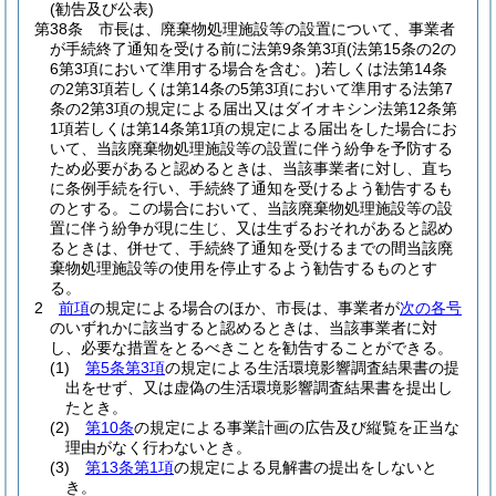
(勧告及び公表)
第38条
市長は、廃棄物処理施設等の設置について、事業者
が手続終了通知を受ける前に法第9条第3項
(法第15条の2の
6第3項において準用する場合を含む。)
若しくは法第14条
の2第3項若しくは第14条の5第3項において準用する法第7
条の2第3項の規定による届出又はダイオキシン法第12条第
1項若しくは第14条第1項の規定による届出をした場合にお
いて、当該廃棄物処理施設等の設置に伴う紛争を予防する
ため必要があると認めるときは、当該事業者に対し、直ち
に条例手続を行い、手続終了通知を受けるよう勧告するも
のとする。
この場合において、当該廃棄物処理施設等の設
置に伴う紛争が現に生じ、又は生ずるおそれがあると認め
るときは、併せて、手続終了通知を受けるまでの間当該廃
棄物処理施設等の使用を停止するよう勧告するものとす
る。
2
前項
の規定による場合のほか、市長は、事業者が
次の各号
のいずれかに該当すると認めるときは、当該事業者に対
し、必要な措置をとるべきことを勧告することができる。
(1)
第5条第3項
の規定による生活環境影響調査結果書の提
出をせず、又は虚偽の生活環境影響調査結果書を提出し
たとき。
(2)
第10条
の規定による事業計画の広告及び縦覧を正当な
理由がなく行わないとき。
(3)
第13条第1項
の規定による見解書の提出をしないと
き。