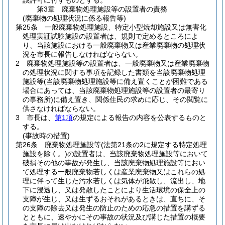
該許可に付すものとする。
第3章
廃棄物処理施設等の設置者の責務
(廃棄物の処理状況に係る報告等)
第25条
一般廃棄物処理施設、特定小型焼却施設又は無害化
処理実証試験施設の設置者は、規則で定めるところによ
り、当該施設における一般廃棄物又は産業廃棄物の処理状
況を市長に報告しなければならない。
2
廃棄物処理施設等の設置者は、一般廃棄物又は産業廃棄物
の処理状況に関する事項を記録した書類を当該廃棄物処理
施設等
(当該廃棄物処理施設等に備え置くことが困難である
場合にあっては、当該廃棄物処理施設等の設置者の最寄り
の事務所)
に備え置き、関係住民の求めに応じ、その閲覧に
供さなければならない。
3
市長は、
第1項
の規定による報告の内容を公表するものと
する。
(事故時の措置)
第26条
廃棄物処理施設等
(法第21条の2に規定する特定処理
施設を除く。)
の設置者は、当該廃棄物処理施設等において
破損その他の事故が発生し、当該廃棄物処理施設等におい
て処理する一般廃棄物若しくは産業廃棄物又はこれらの処
理に伴って生じた汚水若しくは気体が飛散し、流出し、地
下に浸透し、又は発散したことにより生活環境の保全上の
支障が生じ、又は生ずるおそれがあるときは、直ちに、そ
の支障の除去又は発生の防止のための応急の措置を講ずる
とともに、速やかにその事故の状況及び講じた措置の概要