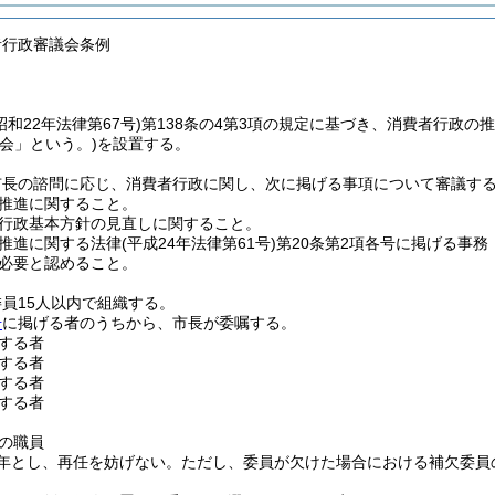
者行政審議会条例
昭和22年法律第67号)
第138条の4第3項の規定に基づき、消費者行政
会」という。)
を設置する。
市長の諮問に応じ、消費者行政に関し、次に掲げる事項について審議す
推進に関すること。
行政基本方針の見直しに関すること。
推進に関する法律
(平成24年法律第61号)
第20条第2項各号に掲げる事務
必要と認めること。
員15人以内で組織する。
号
に掲げる者のうちから、市長が委嘱する。
する者
する者
する者
する者
の職員
年とし、再任を妨げない。
ただし、委員が欠けた場合における補欠委員