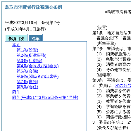
鳥取市消費者行政審議会条例
○鳥取市消費
平成30年3月16日 条例第2号
(設置)
(平成31年4月1日施行)
第1条
地方自治法
(
審議会
(以下「審議
条項目次
沿革
(所掌事務)
本則
第2条
審議会は、
第1条
(設置)
(1)
消費者施策の
第2条
(所掌事務)
(2)
鳥取市消費者
第3条
(組織等)
(3)
消費者教育の
第4条
(会長及び副会長)
(4)
その他市長が
第5条
(会議)
(組織等)
第6条
(関係者の出席等)
第3条
審議会は、委
第7条
(庶務)
2
委員は、
次の各
第8条
(委任)
(1)
消費者を代表
附則
(2)
事業者を代表
附則
(平成31年3月25日条例第4号抄)
(3)
教育者を代表
(4)
学識経験を有
(5)
公募による者
(6)
関係行政機関
3
委員の任期は、2
(会長及び副会長)