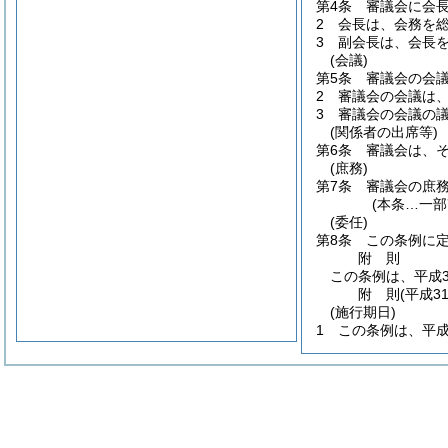
第4条
審議会に会
2
会長は、会務を
3
副会長は、会長
(会議)
第5条
審議会の会
2
審議会の会議は
3
審議会の会議の
(関係者の出席等)
第6条
審議会は、
(庶務)
第7条
審議会の庶
(本条…一部
(委任)
第8条
この条例に
附
則
この条例は、平成3
附
則
(平成3
(施行期日)
1
この条例は、平成