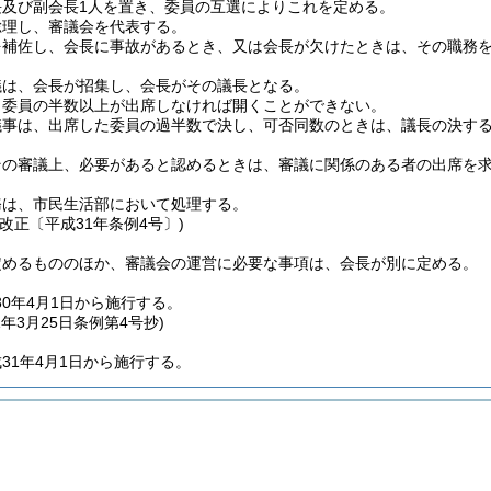
長及び副会長1人を置き、委員の互選によりこれを定める。
総理し、審議会を代表する。
を補佐し、会長に事故があるとき、又は会長が欠けたときは、その職務
議は、会長が招集し、会長がその議長となる。
、委員の半数以上が出席しなければ開くことができない。
議事は、出席した委員の過半数で決し、可否同数のときは、議長の決す
その審議上、必要があると認めるときは、審議に関係のある者の出席を
務は、市民生活部において処理する。
改正〔平成31年条例4号〕)
定めるもののほか、審議会の運営に必要な事項は、会長が別に定める。
0年4月1日から施行する。
1年3月25日
条例第4号抄)
31年4月1日から施行する。