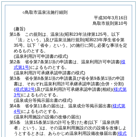
○鳥取市温泉法施行細則
平成30年3月16日
鳥取市規則第10号
(趣旨)
第1条
この規則は、温泉法
(昭和23年法律第125号。以下
「法」という。)
及び温泉法施行規則
(昭和23年厚生省令第
35号。以下「省令」という。)
の施行に関し必要な事項を定
めるものとする。
(温泉利用許可申請書の様式)
第2条
省令第7条第1項の申請書は、温泉利用許可申請書
(
様
式第1号
)
によるものとする。
(温泉利用許可承継承認申請書の様式)
第3条
省令第8条第1項の申請書及び省令第9条第1項の申請
書は、それぞれ温泉利用許可承継承認申請書
(合併・分割)
(
様式第2号
)
及び温泉利用許可承継承認申請書
(相続)
(
様式第
3号
)
によるものとする。
(温泉成分等掲示届出書の様式)
第4条
省令第11条の届出は、温泉成分等掲示届出書
(
様式第
4号
)
によるものとする。
(温泉利用施設の設備の改修の届出)
第5条
法第15条第1項の許可を受けた者
(以下「温泉供用
者」という。)
は、その温泉利用施設の次の設備を改修しよ
うとするときは、あらかじめ温泉利用設備改修届出書
(
様式