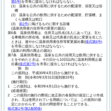
第5号
)
を市長に提出しなければならない。
(1)
温泉を公共の浴用に供するための配湯管、浴室又は浴
槽
(2)
温泉を公共の飲用に供するための配湯管、貯湯槽、ま
くら湯槽又は蛇口
(3)
前2号
に掲げるものに類する設備
(温泉供用者の住所等の変更の届出)
第6条
温泉供用者は、住所又は氏名
(法人にあっては、主た
る事務所の所在地、名称又は代表者の氏名)
に変更を生じた
ときは、速やかに温泉供用者住所等変更届出書
(
様式第6号
)
を市長に提出しなければならない。
(温泉の利用の廃止の届出)
第7条
温泉供用者は、温泉を公共の浴用又は飲用に供するこ
とをやめたときは、その日から10日以内に温泉利用廃止届
出書
(
様式第7号
)
を市長に提出しなければならない。
附
則
この規則は、平成30年4月1日から施行する。
附
則
(令和3年3月31日
規則第33号)
(施行期日)
1
この規則は、令和3年4月1日から施行する。
(経過措置)
2
この規則の施行の際現に改正前の各規則の規定により作成
され、又は使用されている用紙については、この規則の規
定にかかわらず、当分の間使用することができる。
様式第1号
(第2条関係)