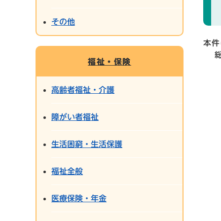
その他
本件
総
福祉・保険
電
E-m
高齢者福祉・介護
障がい者福祉
生活困窮・生活保護
福祉全般
医療保険・年金