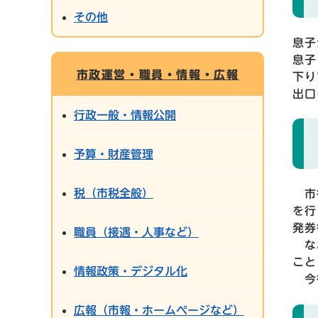
その他
息子
息子
市政運営・職員・情報・広報
下り
出口
行政一般・情報公開
予算・財産管理
税（市税全般）
市役
を行
発券
職員（接遇・人事など）
なお
こと
情報政策・デジタル化
今後
広報（市報・ホームページなど）