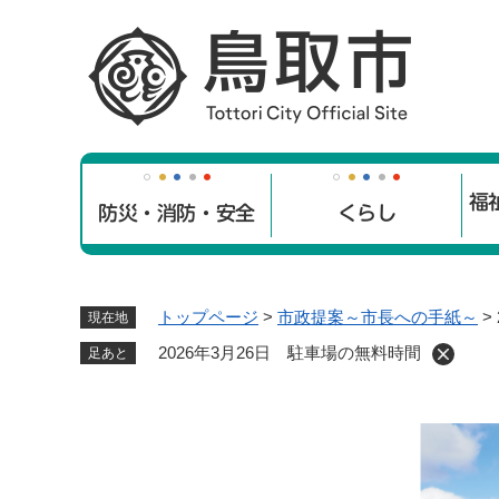
ペ
ー
ジ
の
先
頭
で
福
す
防災・消防・安全
くらし
。
トップページ
>
市政提案～市長への手紙～
>
現在地
2026年3月26日 駐車場の無料時間
足あと