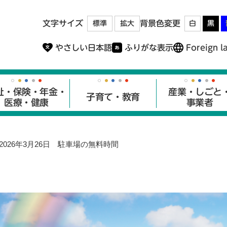
メニューを飛ばして本文へ
文字サイズ
背景色変更
標準
拡大
白
黒
やさしい日本語
ふりがな表示
Foreign l
祉・保険・年金・
産業・しごと
子育て・教育
医療・健康
事業者
2026年3月26日 駐車場の無料時間