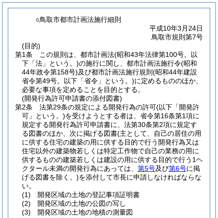
○鳥取市都市計画法施行細則
平成10年3月24日
鳥取市規則第7号
(目的)
第1条
この規則は、都市計画法
(昭和43年法律第100号。以
下「法」という。)
の施行に関し、都市計画法施行令
(昭和
44年政令第158号)
及び都市計画法施行規則
(昭和44年建設
省令第49号。以下「省令」という。)
に定めるもののほか、
必要な事項を定めることを目的とする。
(開発行為許可申請書の添付図書)
第2条
法第29条の規定による開発行為の許可
(以下「開発許
可」という。)
を受けようとする者は、省令第16条第1項に
規定する開発行為許可申請書に、法第30条第2項に規定す
る図書のほか、次に掲げる図書
(主として、自己の居住の用
に供する住宅の建築の用に供する目的で行う開発行為又は
住宅以外の建築物若しくは特定工作物で自己の業務の用に
供するものの建築若しくは建設の用に供する目的で行う1ヘ
クタール未満の開発行為にあっては、
第5号
及び
第6号
に掲
げる図書を除く。)
を添付して市長に申請しなければならな
い。
(1)
開発区域の土地の登記事項証明書
(2)
開発区域の土地の公図の写し
(3)
開発区域の土地の地積の測量図