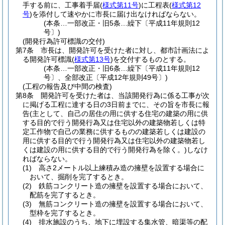
手する前に、工事着手届
(
様式第11号
)
に工程表
(
様式第12
号
)
を添付して速やかに市長に届け出なければならない。
(本条…一部改正・旧5条…繰下〔平成11年規則12
号〕)
(開発行為許可標識の交付)
第7条
市長は、開発許可を受けた者に対し、都市計画法によ
る開発許可標識
(
様式第13号
)
を交付するものとする。
(本条…一部改正・旧6条…繰下〔平成11年規則12
号〕、全部改正〔平成12年規則49号〕)
(工程の報告及び中間の検査)
第8条
開発許可を受けた者は、当該開発行為に係る工事が次
に掲げる工程に達する日の3日前までに、その旨を市長に報
告
(主として、自己の居住の用に供する住宅の建築の用に供
する目的で行う開発行為又は住宅以外の建築物若しくは特
定工作物で自己の業務に供するものの建築若しくは建設の
用に供する目的で行う開発行為又は住宅以外の建築物若し
くは建設の用に供する目的で行う開発行為を除く。)
しなけ
ればならない。
(1)
高さ2メートル以上練積み造の擁壁を設置する場合に
おいて、掘削を完了するとき。
(2)
鉄筋コンクリート造の擁壁を設置する場合において、
配筋を完了するとき。
(3)
無筋コンクリート造の擁壁を設置する場合において、
型枠を完了するとき。
(4)
排水施設のうち、地下に埋設する集水管、暗渠等の配