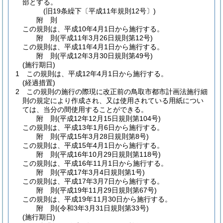
部とする。
(旧19条繰下〔平成11年規則12号〕)
附
則
この規則は、平成10年4月1日から施行する。
附
則
(平成11年3月26日
規則第12号)
この規則は、平成11年4月1日から施行する。
附
則
(平成12年3月30日
規則第49号)
(施行期日)
1
この規則は、平成12年4月1日から施行する。
(経過措置)
2
この規則の施行の際現に改正前の鳥取市都市計画法施行細
則の規定により作成され、又は使用されている用紙につい
ては、当分の間使用することができる。
附
則
(平成12年12月15日
規則第104号)
この規則は、平成13年1月6日から施行する。
附
則
(平成15年3月28日
規則第8号)
この規則は、平成15年4月1日から施行する。
附
則
(平成16年10月29日
規則第118号)
この規則は、平成16年11月1日から施行する。
附
則
(平成17年3月4日
規則第1号)
この規則は、平成17年3月7日から施行する。
附
則
(平成19年11月29日
規則第67号)
この規則は、平成19年11月30日から施行する。
附
則
(令和3年3月31日
規則第33号)
(施行期日)