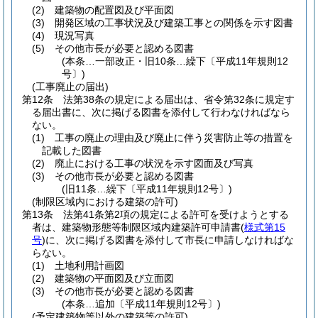
(2)
建築物の配置図及び平面図
(3)
開発区域の工事状況及び建築工事との関係を示す図書
(4)
現況写真
(5)
その他市長が必要と認める図書
(本条…一部改正・旧10条…繰下〔平成11年規則12
号〕)
(工事廃止の届出)
第12条
法第38条の規定による届出は、省令第32条に規定す
る届出書に、次に掲げる図書を添付して行わなければなら
ない。
(1)
工事の廃止の理由及び廃止に伴う災害防止等の措置を
記載した図書
(2)
廃止における工事の状況を示す図面及び写真
(3)
その他市長が必要と認める図書
(旧11条…繰下〔平成11年規則12号〕)
(制限区域内における建築の許可)
第13条
法第41条第2項の規定による許可を受けようとする
者は、建築物形態等制限区域内建築許可申請書
(
様式第15
号
)
に、次に掲げる図書を添付して市長に申請しなければな
らない。
(1)
土地利用計画図
(2)
建築物の平面図及び立面図
(3)
その他市長が必要と認める図書
(本条…追加〔平成11年規則12号〕)
(予定建築物等以外の建築等の許可)