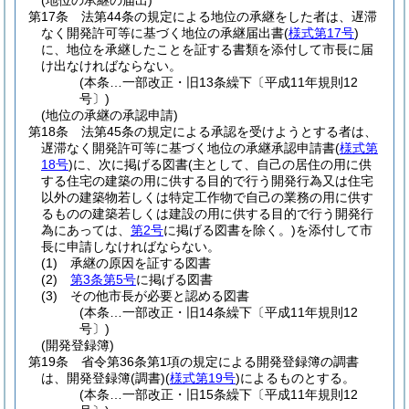
(地位の承継の届出)
第17条
法第44条の規定による地位の承継をした者は、遅滞
なく開発許可等に基づく地位の承継届出書
(
様式第17号
)
に、地位を承継したことを証する書類を添付して市長に届
け出なければならない。
(本条…一部改正・旧13条繰下〔平成11年規則12
号〕)
(地位の承継の承認申請)
第18条
法第45条の規定による承認を受けようとする者は、
遅滞なく開発許可等に基づく地位の承継承認申請書
(
様式第
18号
)
に、次に掲げる図書
(主として、自己の居住の用に供
する住宅の建築の用に供する目的で行う開発行為又は住宅
以外の建築物若しくは特定工作物で自己の業務の用に供す
るものの建築若しくは建設の用に供する目的で行う開発行
為にあっては、
第2号
に掲げる図書を除く。)
を添付して市
長に申請しなければならない。
(1)
承継の原因を証する図書
(2)
第3条第5号
に掲げる図書
(3)
その他市長が必要と認める図書
(本条…一部改正・旧14条繰下〔平成11年規則12
号〕)
(開発登録簿)
第19条
省令第36条第1項の規定による開発登録簿の調書
は、開発登録簿
(調書)
(
様式第19号
)
によるものとする。
(本条…一部改正・旧15条繰下〔平成11年規則12