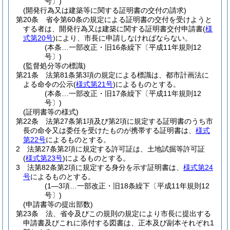
号〕)
(開発行為又は建築等に関する証明書の交付の請求)
第20条
省令第60条の規定による証明書の交付を受けようと
する者は、開発行為又は建築に関する証明書交付申請書
(
様
式第20号
)
により、市長に申請しなければならない。
(本条…一部改正・旧16条繰下〔平成11年規則12
号〕)
(監督処分等の標識)
第21条
法第81条第3項の規定による標識は、都市計画法に
よる命令の公示
(
様式第21号
)
によるものとする。
(本条…一部改正・旧17条繰下〔平成11年規則12
号〕)
(証明書等の様式)
第22条
法第27条第1項及び第2項に規定する証明書のうち市
長の命令又は委任を受けたものが携帯する証明書は、
様式
第22号
によるものとする。
2
法第27条第2項に規定する許可証は、土地試掘等許可証
(
様式第23号
)
によるものとする。
3
法第82条第2項に規定する身分を示す証明書は、
様式第24
号
によるものとする。
(1―3項…一部改正・旧18条繰下〔平成11年規則12
号〕)
(申請書等の提出部数)
第23条
法、省令及びこの規則の規定により市長に提出する
申請書及びこれに添付する図書は、正本及び副本それぞれ1