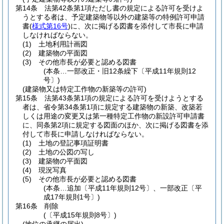
第14条
法第42条第1項ただし書の規定による許可を受けよ
うとする者は、予定建築物等以外の建築等の特例許可申請
書
(
様式第16号
)
に、次に掲げる図書を添付して市長に申請
しなければならない。
(1)
土地利用計画図
(2)
建築物の平面図
(3)
その他市長が必要と認める図書
(本条…一部改正・旧12条繰下〔平成11年規則12
号〕)
(建築物又は特定工作物の新築等の許可)
第15条
法第43条第1項の規定による許可を受けようとする
者は、省令第34条第1項に規定する建築物の新築、改築若
しくは用途の変更又は第一種特定工作物の新設許可申請書
に、同条第2項に規定する図面のほか、次に掲げる図書を添
付して市長に申請しなければならない。
(1)
土地の登記事項証明書
(2)
土地の公図の写し
(3)
建築物の平面図
(4)
現況写真
(5)
その他市長が必要と認める図書
(本条…追加〔平成11年規則12号〕、一部改正〔平
成17年規則1号〕)
第16条
削除
(〔平成15年規則8号〕)