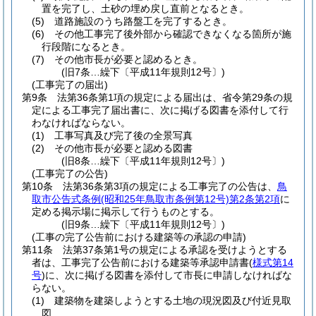
置を完了し、土砂の埋め戻し直前となるとき。
(5)
道路施設のうち路盤工を完了するとき。
(6)
その他工事完了後外部から確認できなくなる箇所が施
行段階になるとき。
(7)
その他市長が必要と認めるとき。
(旧7条…繰下〔平成11年規則12号〕)
(工事完了の届出)
第9条
法第36条第1項の規定による届出は、省令第29条の規
定による工事完了届出書に、次に掲げる図書を添付して行
わなければならない。
(1)
工事写真及び完了後の全景写真
(2)
その他市長が必要と認める図書
(旧8条…繰下〔平成11年規則12号〕)
(工事完了の公告)
第10条
法第36条第3項の規定による工事完了の公告は、
鳥
取市公告式条例
(昭和25年鳥取市条例第12号)
第2条第2項
に
定める掲示場に掲示して行うものとする。
(旧9条…繰下〔平成11年規則12号〕)
(工事の完了公告前における建築等の承認の申請)
第11条
法第37条第1号の規定による承認を受けようとする
者は、工事完了公告前における建築等承認申請書
(
様式第14
号
)
に、次に掲げる図書を添付して市長に申請しなければな
らない。
(1)
建築物を建築しようとする土地の現況図及び付近見取
図