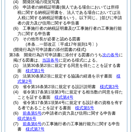
(4)
開発区域の現況写真
(5)
申請者の納税証明書
(個人である場合においては所得
税に関する納税証明書を、法人である場合においては法
人税に関する納税証明書をいう。以下同じ。)
並びに申請
者の資力及び信用に関する申告書
(6)
工事施行者の納税証明書及び工事施行者の工事施行能
力に関する申告書
(7)
その他市長が必要と認める図書
(本条…一部改正〔平成17年規則1号〕)
(開発行為許可申請書の添付図書の様式)
第3条
開発行為許可申請書に添付する図書のうち
次の各号
に
掲げる図書は、
当該各号
に定める様式による。
(1)
法第30条第2項に規定する同意を得たことを証する書
面
様式第1号
(2)
法第30条第2項に規定する協議の経過を示す書面
様
式第2号
(3)
省令第16条第2項に規定する設計説明書
様式第3号
(4)
省令第17条第1項第3号に規定する相当数の同意を得た
ことを証する書面
様式第4号
(5)
省令第17条第1項第4号に規定する設計者の資格を有す
る者であることを証する書面
様式第5号
(6)
前条第5号
の申請者の資力及び信用に関する申告書
様式第6号
(7)
前条第6号
の工事施行者の工事施行能力に関する申告
書
様式第7号