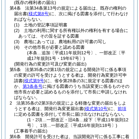
(既存の権利者の届出)
第4条
法第34条第13号の規定による届出は、既存の権利の
届出書
(
様式第8号
)
に、次に掲げる図書を添付して行わなけ
ればならない。
(1)
土地の登記事項証明書
(2)
土地の利用に関する所有権以外の権利を有する場合に
あっては、その旨を証する図書
(3)
農地にあっては、農地転用の許可書の写し
(4)
その他市長が必要と認める図書
(本条…追加〔平成11年規則12号〕、一部改正〔平
成17年規則1号・19年67号〕)
(開発行為の変更許可及び変更の届出)
第5条
法第35条の2第1項の規定による開発許可に係る事項
の変更の許可を受けようとする者は、開発行為変更許可申
請書
(
様式第9号
)
に、省令第28条の3に規定する図書のほ
か、
第3条各号
に掲げる図書のうち当該変更に係るものその
他市長が必要と認めるものを添付して市長に申請しなけれ
ばならない。
2
法第35条の2第3項の規定による軽微な変更の届出をしよ
うとする者は、開発行為変更届出書
(
様式第10号
)
に、
前項
に定める図書を添付して市長に届け出なければならない。
(1・2項…一部改正・旧4条…繰下〔平成11年規則12
号〕、1項…一部改正〔平成16年規則118号〕)
(工事着手の届出)
第6条
開発許可を受けた者は、当該開発許可に係る工事に着