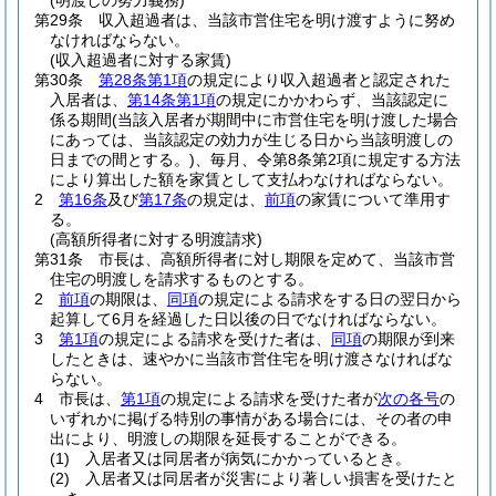
(明渡しの努力義務)
第29条
収入超過者は、当該市営住宅を明け渡すように努め
なければならない。
(収入超過者に対する家賃)
第30条
第28条第1項
の規定により収入超過者と認定された
入居者は、
第14条第1項
の規定にかかわらず、当該認定に
係る期間
(当該入居者が期間中に市営住宅を明け渡した場合
にあっては、当該認定の効力が生じる日から当該明渡しの
日までの間とする。)
、毎月、令第8条第2項に規定する方法
により算出した額を家賃として支払わなければならない。
2
第16条
及び
第17条
の規定は、
前項
の家賃について準用す
る。
(高額所得者に対する明渡請求)
第31条
市長は、高額所得者に対し期限を定めて、当該市営
住宅の明渡しを請求するものとする。
2
前項
の期限は、
同項
の規定による請求をする日の翌日から
起算して6月を経過した日以後の日でなければならない。
3
第1項
の規定による請求を受けた者は、
同項
の期限が到来
したときは、速やかに当該市営住宅を明け渡さなければな
らない。
4
市長は、
第1項
の規定による請求を受けた者が
次の各号
の
いずれかに掲げる特別の事情がある場合には、その者の申
出により、明渡しの期限を延長することができる。
(1)
入居者又は同居者が病気にかかっているとき。
(2)
入居者又は同居者が災害により著しい損害を受けたと