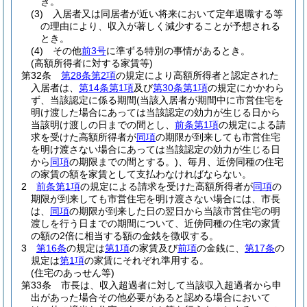
き。
(3)
入居者又は同居者が近い将来において定年退職する等
の理由により、収入が著しく減少することが予想される
とき。
(4)
その他
前3号
に準ずる特別の事情があるとき。
(高額所得者に対する家賃等)
第32条
第28条第2項
の規定により高額所得者と認定された
入居者は、
第14条第1項
及び
第30条第1項
の規定にかかわら
ず、当該認定に係る期間
(当該入居者が期間中に市営住宅を
明け渡した場合にあっては当該認定の効力が生じる日から
当該明け渡しの日までの間とし、
前条第1項
の規定による請
求を受けた高額所得者が
同項
の期限が到来しても市営住宅
を明け渡さない場合にあっては当該認定の効力が生じる日
から
同項
の期限までの間とする。)
、毎月、近傍同種の住宅
の家賃の額を家賃として支払わなければならない。
2
前条第1項
の規定による請求を受けた高額所得者が
同項
の
期限が到来しても市営住宅を明け渡さない場合には、市長
は、
同項
の期限が到来した日の翌日から当該市営住宅の明
渡しを行う日までの期間について、近傍同種の住宅の家賃
の額の2倍に相当する額の金銭を徴収する。
3
第16条
の規定は
第1項
の家賃及び
前項
の金銭に、
第17条
の
規定は
第1項
の家賃にそれぞれ準用する。
(住宅のあっせん等)
第33条
市長は、収入超過者に対して当該収入超過者から申
出があった場合その他必要があると認める場合において