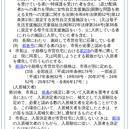
を受けている者
(一時保護を受けた者を含む。)
及び配偶
者からの暴力を理由に女性自立支援施設
(困難な問題を抱
える女性への支援に関する法律
(令和4年法律第52号)
第12
条第1項に規定する女性自立支援施設をいう。)
又は母子
生活支援施設
(児童福祉法
(昭和22年法律第164号)
第38条
に規定する母子生活支援施設をいう。)
に入所している者
(これらの施設に入所していた者を含む。)
(8)
長期にわたり、連続して市営住宅に応募している者
(9)
前各号
に掲げる者のほか、市長が必要と認める者
4
市長は、小規模な市営住宅における
前2項
の選考に際して
は、現に同居し、又は同居しようとする親族がない入居者
を優先して行うものとする。
5
前項
の小規模な市営住宅の規格は、市長が別に定める。
(3項…全部改正〔平成16年条例174号〕、一部改正
〔平成17年条例32号・19年58号・20年37号・24年
52号・25年57号・令和6年17号〕)
(入居補欠者)
第10条
市長は、
前条
の規定に基づいて入居者を選考する場
合において、入居決定者のほかに、補欠として入居順位を
定めて、必要と認める数の入居補欠者を定めることができ
る。
この場合において、入居補欠者を決定したときは、そ
の旨を当該入居補欠者に対し通知するものとする。
2
市長は、入居決定者が市営住宅に入居しないときは、
前項
の入居補欠者のうちから、入居順位に従い、入居者を決定
しなければならない。