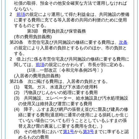
社債の取得、預金その他安全確実な方法で運用しなければ
ならない。
2
前項
の規定により運用して得た利益金は、共同施設の整備
に要する費用に充てる等入居者の共同の利便のために使用
するものとする。
第3節
費用負担及び保管義務
(市の費用負担義務)
第20条
市営住宅及び共同施設の修繕に要する費用は、
次条
の規定により入居者の負担とするもののほか、市の負担と
する。
2
借上げに係る市営住宅及び共同施設の修繕に要する費用に
関しては、
前項
の規定にかかわらず、市長が別に定める。
(1項…一部改正〔令和元年条例25号〕)
(入居者の費用負担義務)
第21条
次に掲げる費用は、入居者の負担とする。
(1)
電気、ガス、水道及び下水道の使用料
(2)
汚物及びじんかいの処理に要する費用
(3)
共同施設、エレベーター、給水施設及び汚水処理施設
の使用又は維持及び運営に要する費用
(4)
障子、ふすま及び網戸の張替え並びに畳及び建具の修
繕に要する費用
(退居時に通常の使用による損耗しか生じ
ていない場合についても行うこととしているふすまの張
替え及び畳の裏返しに要する費用を含む。)
(5)
その他市長において
第1号
から
第3号
までに準ずると認
めるものの費用