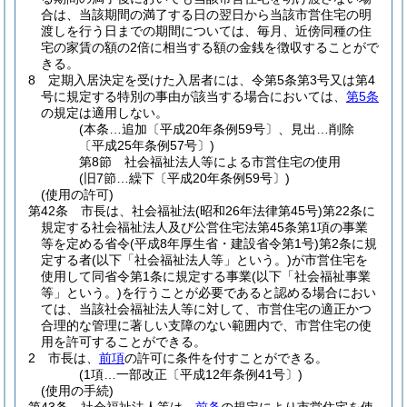
合は、当該期間の満了する日の翌日から当該市営住宅の明
渡しを行う日までの期間については、毎月、近傍同種の住
宅の家賃の額の2倍に相当する額の金銭を徴収することがで
きる。
8
定期入居決定を受けた入居者には、令第5条第3号又は第4
号に規定する特別の事由が該当する場合においては、
第5条
の規定は適用しない。
(本条…追加〔平成20年条例59号〕、見出…削除
〔平成25年条例57号〕)
第8節
社会福祉法人等による市営住宅の使用
(旧7節…繰下〔平成20年条例59号〕)
(使用の許可)
第42条
市長は、社会福祉法
(昭和26年法律第45号)
第22条に
規定する社会福祉法人及び公営住宅法第45条第1項の事業
等を定める省令
(平成8年厚生省・建設省令第1号)
第2条に規
定する者
(以下「社会福祉法人等」という。)
が市営住宅を
使用して同省令第1条に規定する事業
(以下「社会福祉事業
等」という。)
を行うことが必要であると認める場合におい
ては、当該社会福祉法人等に対して、市営住宅の適正かつ
合理的な管理に著しい支障のない範囲内で、市営住宅の使
用を許可することができる。
2
市長は、
前項
の許可に条件を付すことができる。
(1項…一部改正〔平成12年条例41号〕)
(使用の手続)