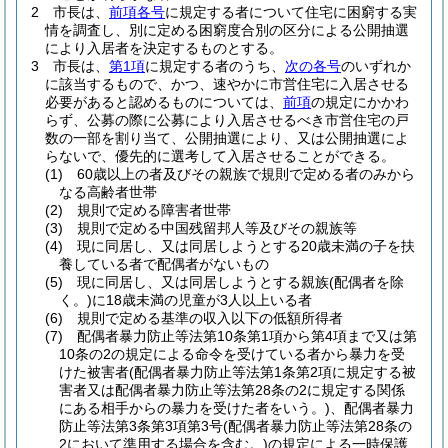
2
市長は、
前項各号
に規定する者について住宅に困窮する実
情を調査し、別に定める困窮度合別の区分による公開抽選
により入居者を決定するものとする。
3
市長は、
第1項
に規定する者のうち、
次の各号
のいずれか
に該当するもので、かつ、速やかに市営住宅に入居させる
必要があると認めるものについては、
前項
の規定にかかわ
らず、公募の際に公募により入居させるべき市営住宅の戸
数の一部を割り当て、公開抽選により、又は公開抽選によ
らないで、優先的に選考して入居させることができる。
(1)
60歳以上の者及びその親族で規則で定める者のみから
なる高齢者世帯
(2)
規則で定める障害者世帯
(3)
規則で定める中国残留邦人等及びその親族等
(4)
現に同居し、又は同居しようとする20歳未満の子を扶
養している者で配偶者がないもの
(5)
現に同居し、又は同居しようとする親族
(配偶者を除
く。)
に18歳未満の児童が3人以上いる者
(6)
規則で定める基準の収入以下の低額所得者
(7)
配偶者暴力防止等法第10条第1項から第4項まで又は第
10条の2の規定による命令を受けている者から暴力を受
けた被害者
(配偶者暴力防止等法第1条第2項に規定する被
害者又は配偶者暴力防止等法第28条の2に規定する関係
にある相手からの暴力を受けた者をいう。)
、配偶者暴力
防止等法第3条第3項第3号
(配偶者暴力防止等法第28条の
2において準用する場合を含む。)
の規定による一時保護