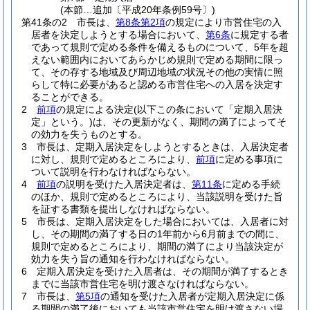
(本節…追加〔平成20年条例59号〕)
第41条の2
市長は、
第8条第2項
の規定により市営住宅の入
居者を決定しようとする場合において、
第6条
に規定する者
であって規則で定める条件を備えるものについて、5年を超
えない範囲内においてあらかじめ規則で定める期間に限っ
て、その存する地域及び周辺地域の状況その他の実情に照
らして特に必要があると認める市営住宅への入居を決定す
ることができる。
2
前項
の規定による決定
(以下この条において「定期入居決
定」という。)
は、その更新がなく、期間の満了によってそ
の効力を失うものとする。
3
市長は、定期入居決定をしようとするときは、入居決定者
に対し、規則で定めるところにより、
前項
に定める事項に
ついて説明を行わなければならない。
4
前項
の説明を受けた入居決定者は、
第11条
に定める手続
のほか、規則で定めるところにより、当該説明を受けた旨
を証する書類を提出しなければならない。
5
市長は、定期入居決定をした場合においては、入居者に対
し、その期間の満了する日の1年前から6月前までの間に、
規則で定めるところにより、期間の満了により当該決定が
効力を失う旨の通知を行わなければならない。
6
定期入居決定を受けた入居者は、その期間が満了するとき
までに当該市営住宅を明け渡さなければならない。
7
市長は、
第5項
の通知を受けた入居者が定期入居決定に係
る期間の満了後においても当該市営住宅を明け渡さない場