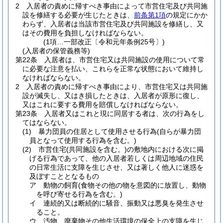
2
入居者の責めに帰すべき事由によって市営住宅及び共同施
設を修繕する必要が生じたときは、
前条第1項
の規定にかか
わらず、入居者は当該市営住宅及び共同施設を修繕し、又
はその費用を負担しなければならない。
(1項…一部改正〔令和元年条例25号〕)
(入居者の保管義務等)
第22条
入居者は、市営住宅又は共同施設の使用について常
に必要な注意を払い、これらを正常な状態において維持し
なければならない。
2
入居者の責めに帰すべき事由により、市営住宅又は共同施
設が滅失し、又はき損したときは、入居者が原形に復し、
又はこれに要する費用を賠償しなければならない。
第23条
入居者又はこれと現に同居する者は、次の行為をし
てはならない。
(1)
暴力団員の住居として使用させる行為
(自らが暴力団
員となって使用する行為を含む。)
(2)
市営住宅
(共同施設を含む。)
の敷地内における次に掲
げる行為であって、他の入居者若しくは周辺地域の住民
の日常生活に支障を生じさせ、又は著しく他人に迷惑を
及ぼすこととなるもの
ア
動物の飼育
(食物その他の物を意図的に放置し、動物
を呼び寄せる行為を含む。)
イ
連続的又は断続的に騒音、振動又は悪臭を発生させ
ること。
ウ
汚物、廃棄物その他生活環境の保全上の支障を生じ