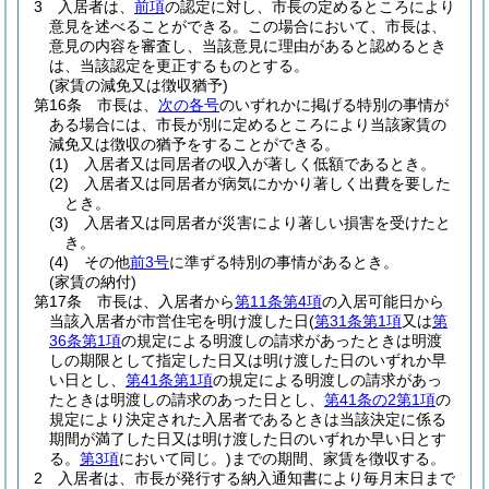
3
入居者は、
前項
の認定に対し、市長の定めるところにより
意見を述べることができる。
この場合において、市長は、
意見の内容を審査し、当該意見に理由があると認めるとき
は、当該認定を更正するものとする。
(家賃の減免又は徴収猶予)
第16条
市長は、
次の各号
のいずれかに掲げる特別の事情が
ある場合には、市長が別に定めるところにより当該家賃の
減免又は徴収の猶予をすることができる。
(1)
入居者又は同居者の収入が著しく低額であるとき。
(2)
入居者又は同居者が病気にかかり著しく出費を要した
とき。
(3)
入居者又は同居者が災害により著しい損害を受けたと
き。
(4)
その他
前3号
に準ずる特別の事情があるとき。
(家賃の納付)
第17条
市長は、入居者から
第11条第4項
の入居可能日から
当該入居者が市営住宅を明け渡した日
(
第31条第1項
又は
第
36条第1項
の規定による明渡しの請求があったときは明渡
しの期限として指定した日又は明け渡した日のいずれか早
い日とし、
第41条第1項
の規定による明渡しの請求があっ
たときは明渡しの請求のあった日とし、
第41条の2第1項
の
規定により決定された入居者であるときは当該決定に係る
期間が満了した日又は明け渡した日のいずれか早い日とす
る。
第3項
において同じ。)
までの期間、家賃を徴収する。
2
入居者は、市長が発行する納入通知書により毎月末日まで