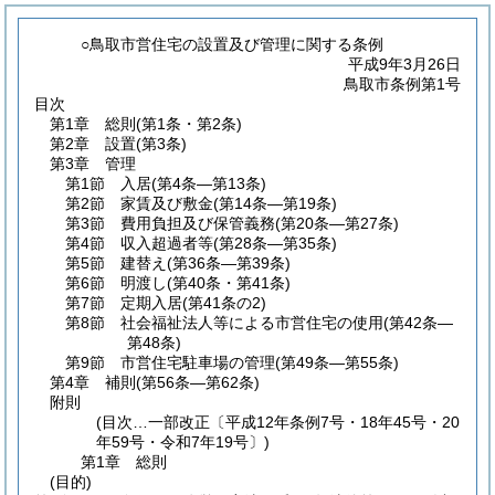
○鳥取市営住宅の設置及び管理に関する条例
平成9年3月26日
鳥取市条例第1号
目次
第1章
総則
(第1条・第2条)
第2章
設置
(第3条)
第3章
管理
第1節
入居
(第4条―第13条)
第2節
家賃及び敷金
(第14条―第19条)
第3節
費用負担及び保管義務
(第20条―第27条)
第4節
収入超過者等
(第28条―第35条)
第5節
建替え
(第36条―第39条)
第6節
明渡し
(第40条・第41条)
第7節
定期入居
(第41条の2)
第8節
社会福祉法人等による市営住宅の使用
(第42条―
第48条)
第9節
市営住宅駐車場の管理
(第49条―第55条)
第4章
補則
(第56条―第62条)
附則
(目次…一部改正〔平成12年条例7号・18年45号・20
年59号・令和7年19号〕)
第1章
総則
(目的)