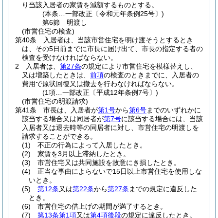
り当該入居者の家賃を減額するものとする。
(本条…一部改正〔令和元年条例25号〕)
第6節
明渡し
(市営住宅の検査)
第40条
入居者は、当該市営住宅を明け渡そうとするとき
は、その5日前までに市長に届け出て、市長の指定する者の
検査を受けなければならない。
2
入居者は、
第27条
の規定により市営住宅を模様替えし、
又は増築したときは、
前項
の検査のときまでに、入居者の
費用で原状回復又は撤去を行わなければならない。
(1項…一部改正〔平成12年条例7号〕)
(市営住宅の明渡請求)
第41条
市長は、入居者が
第1号
から
第6号
までのいずれかに
該当する場合又は同居者が
第7号
に該当する場合には、当該
入居者又は退去時等の同居者に対し、市営住宅の明渡しを
請求することができる。
(1)
不正の行為によって入居したとき。
(2)
家賃を3月以上滞納したとき。
(3)
市営住宅又は共同施設を故意にき損したとき。
(4)
正当な事由によらないで15日以上市営住宅を使用しな
いとき。
(5)
第12条
又は
第22条
から
第27条
までの規定に違反した
とき。
(6)
市営住宅の借上げの期間が満了するとき。
(7)
第13条第1項
又は
第4項後段
の規定に違反したとき。