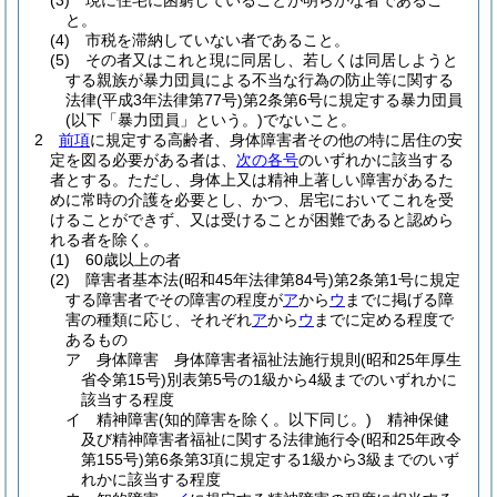
(3)
現に住宅に困窮していることが明らかな者であるこ
と。
(4)
市税を滞納していない者であること。
(5)
その者又はこれと現に同居し、若しくは同居しようと
する親族が暴力団員による不当な行為の防止等に関する
法律
(平成3年法律第77号)
第2条第6号に規定する暴力団員
(以下「暴力団員」という。)
でないこと。
2
前項
に規定する高齢者、身体障害者その他の特に居住の安
定を図る必要がある者は、
次の各号
のいずれかに該当する
者とする。
ただし、身体上又は精神上著しい障害があるた
めに常時の介護を必要とし、かつ、居宅においてこれを受
けることができず、又は受けることが困難であると認めら
れる者を除く。
(1)
60歳以上の者
(2)
障害者基本法
(昭和45年法律第84号)
第2条第1号に規定
する障害者でその障害の程度が
ア
から
ウ
までに掲げる障
害の種類に応じ、それぞれ
ア
から
ウ
までに定める程度で
あるもの
ア
身体障害 身体障害者福祉法施行規則
(昭和25年厚生
省令第15号)
別表第5号の1級から4級までのいずれかに
該当する程度
イ
精神障害
(知的障害を除く。以下同じ。)
精神保健
及び精神障害者福祉に関する法律施行令
(昭和25年政令
第155号)
第6条第3項に規定する1級から3級までのいず
れかに該当する程度