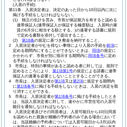
(入居の手続)
第11条
入居決定者は、決定のあった日から10日以内に次に
掲げる手続をしなければならない。
(1)
独立の生計を営み、市長が保証能力を有すると認める
連帯保証人
(連帯保証人が保証する極度額は、入居時の家
賃の6月分に相当する額とする。)
の連署する請書に規則
で定める書類を添付して提出すること。
(2)
第18条
の規定に基づき敷金を納付すること。
2
入居決定者がやむを得ない事情により入居の手続を
前項
に
定める期間内にすることができないときは、
同項
の規定に
かかわらず、市長が別に指示する期間内に
同項各号
に定め
る手続をしなければならない。
3
市長は、特別の事情があると認める者に対しては、規則で
定めるところにより、
第1項第1号
の規定による請書に連帯
保証人の連署を必要としないこととすることができる。
4
市長は、入居決定者が
第1項
又は
第2項
に規定する期間内
に
第1項各号
に掲げる手続をしないときは、入居の決定を取
り消すことができる。
5
市長は、入居決定者が
第1項各号
に掲げる手続をしたとき
は、当該入居決定者に対して、速やかに市営住宅の入居可
能日を通知しなければならない。
6
入居決定者及びその同居者は、入居可能日から10日
(同居
を認められた親族が婚姻の予約者のみである場合において
は、当該婚姻の予約者については入居可能日から3月)
以内