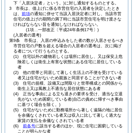
下「入居決定者」という。)
に対し通知するものとする。
3
市長は、借上げに係る市営住宅の入居者を決定したとき
は、
前項
の通知に併せて当該入居決定者に対し、当該市営
住宅の借上げの期間の満了時に当該市営住宅を明け渡さな
ければならない旨を通知しなければならない。
(1項…一部改正〔平成24年条例17号〕)
(入居者の選考)
第9条
市長は、入居の申込みをした者の数が入居させるべき
市営住宅の戸数を超える場合の入居者の選考は、次に掲げ
る者について行うものとする。
(1)
住宅以外の建物若しくは場所に居住し、又は保安上危
険若しくは衛生上有害な状態にある住宅に居住している
者
(2)
他の世帯と同居して著しく生活上の不便を受けている
者又は住宅がないため親族と同居することができない者
(3)
住宅の規模、設備又は間取りと世帯構成との関係から
衛生上又は風教上不適当な居住状態にある者
(4)
正当な事由による立ち退きの要求を受け、適当な立退
先がないため困窮している者
(自己の責めに帰すべき事由
に基づく場合を除く。)
(5)
住宅がないために勤務場所から著しく遠隔の地に居住
を余儀なくされている者又は収入に比して著しく過大な
家賃の支払を余儀なくされている者
(6)
前各号
に該当する者のほか、現に住宅に困窮している
ことが明らかな者