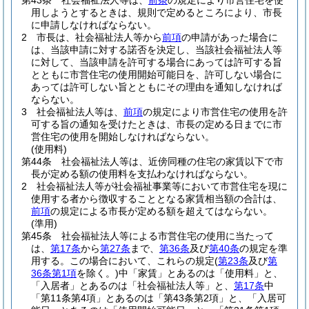
第43条
社会福祉法人等は、
前条
の規定により市営住宅を使
用しようとするときは、規則で定めるところにより、市長
に申請しなければならない。
2
市長は、社会福祉法人等から
前項
の申請があった場合に
は、当該申請に対する諾否を決定し、当該社会福祉法人等
に対して、当該申請を許可する場合にあっては許可する旨
とともに市営住宅の使用開始可能日を、許可しない場合に
あっては許可しない旨とともにその理由を通知しなければ
ならない。
3
社会福祉法人等は、
前項
の規定により市営住宅の使用を許
可する旨の通知を受けたときは、市長の定める日までに市
営住宅の使用を開始しなければならない。
(使用料)
第44条
社会福祉法人等は、近傍同種の住宅の家賃以下で市
長が定める額の使用料を支払わなければならない。
2
社会福祉法人等が社会福祉事業等において市営住宅を現に
使用する者から徴収することとなる家賃相当額の合計は、
前項
の規定による市長が定める額を超えてはならない。
(準用)
第45条
社会福祉法人等による市営住宅の使用に当たって
は、
第17条
から
第27条
まで、
第36条
及び
第40条
の規定を準
用する。
この場合において、これらの規定
(
第23条
及び
第
36条第1項
を除く。)
中「家賃」とあるのは「使用料」と、
「入居者」とあるのは「社会福祉法人等」と、
第17条
中
「第11条第4項」とあるのは「第43条第2項」と、「入居可