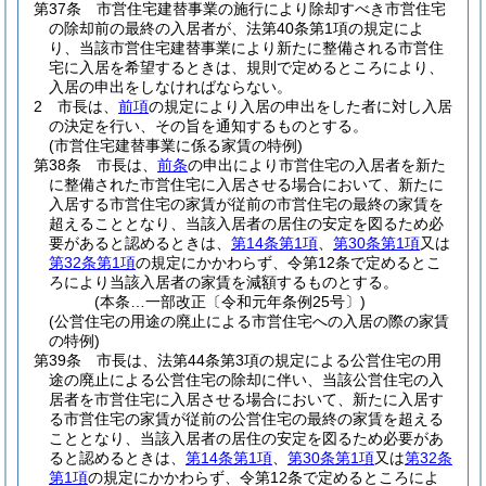
第37条
市営住宅建替事業の施行により除却すべき市営住宅
の除却前の最終の入居者が、法第40条第1項の規定によ
り、当該市営住宅建替事業により新たに整備される市営住
宅に入居を希望するときは、規則で定めるところにより、
入居の申出をしなければならない。
2
市長は、
前項
の規定により入居の申出をした者に対し入居
の決定を行い、その旨を通知するものとする。
(市営住宅建替事業に係る家賃の特例)
第38条
市長は、
前条
の申出により市営住宅の入居者を新た
に整備された市営住宅に入居させる場合において、新たに
入居する市営住宅の家賃が従前の市営住宅の最終の家賃を
超えることとなり、当該入居者の居住の安定を図るため必
要があると認めるときは、
第14条第1項
、
第30条第1項
又は
第32条第1項
の規定にかかわらず、令第12条で定めるとこ
ろにより当該入居者の家賃を減額するものとする。
(本条…一部改正〔令和元年条例25号〕)
(公営住宅の用途の廃止による市営住宅への入居の際の家賃
の特例)
第39条
市長は、法第44条第3項の規定による公営住宅の用
途の廃止による公営住宅の除却に伴い、当該公営住宅の入
居者を市営住宅に入居させる場合において、新たに入居す
る市営住宅の家賃が従前の公営住宅の最終の家賃を超える
こととなり、当該入居者の居住の安定を図るため必要があ
ると認めるときは、
第14条第1項
、
第30条第1項
又は
第32条
第1項
の規定にかかわらず、令第12条で定めるところによ