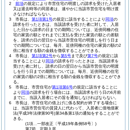
2
前項
の規定により市営住宅の明渡しの請求を受けた入居者
又は退去時等の同居者は、速やかに当該市営住宅を明け渡
さなければならない。
3
市長は、
第1項第1号
の規定に該当することにより
同項
の
請求を行ったときは、当該請求を受けた者に対して、入居
した日から請求の日までの期間については、近傍同種の住
宅の家賃の額とそれまでに支払を受けた家賃の額との差額
を、請求の日の翌日から当該市営住宅の明渡しを行う日ま
での期間については、毎月、近傍同種の住宅の家賃の額の2
倍に相当する額の金銭を徴収することができる。
4
市長は、
第1項第2号
から
第5号
まで及び
第7号
の規定に該
当することにより
同項
の請求を行ったときは、当該請求を
受けた者に対し、請求の日の翌日から当該市営住宅の明渡
しを行う日までの期間については、毎月、近傍同種の住宅
の家賃の額の2倍に相当する額の金銭を徴収することができ
る。
5
市長は、市営住宅が
第1項第6号
の規定に該当することに
より
同項
の請求を行う場合には、当該請求を行う日の6月前
までに、当該入居者にその旨を通知しなければならない。
6
市長は、市営住宅の借上げに係る契約が終了する場合に
は、当該市営住宅の賃貸人に代わって、入居者に借地借家
法
(平成3年法律第90号)
第34条第1項の通知をすることがで
きる。
(1項…一部改正〔平成19年条例58号〕)
第7節
定期入居