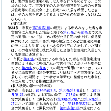
は、他の適当な住宅のあっせん等を行うものとする。
この
場合において、市営住宅の入居者が市営住宅以外の公共賃
貸住宅等の公的資金による住宅への入居を希望したとき
は、その入居を容易にするように特別の配慮をしなければ
ならない。
(期間通算)
第34条
市長が
第7条第1項
の規定による申込みをした者を市
営住宅に入居させた場合における
第28条
から
前条
までの規
定の適用については、その者が公営住宅の借上げに係る契
約の終了又は法第44条第3項の規定による公営住宅の用途
の廃止により明渡しをすべき公営住宅に入居していた期間
は、その者が明渡し後に入居した当該市営住宅に入居して
いる期間に通算する。
2
市長が
第37条
の規定による申出をした者を市営住宅建替
事業により新たに整備された市営住宅に入居させた場合に
おける
第28条
から
前条
までの規定の適用については、その
者が当該市営住宅建替事業により除却すべき市営住宅に入
居していた期間は、その者が当該新たに整備された市営住
宅に入居している期間に通算する。
(収入状況の報告の請求等)
第35条
市長は、
第14条第1項
、
第30条第1項
若しくは
第32
条第1項
の規定による家賃の決定、
第16条
の規定による家
賃の減免若しくは徴収の猶予
(
第30条第2項
又は
第32条第3
項
において準用する場合を含む。)
、
第18条第2項
による敷
金の減免若しくは徴収の猶予、
第31条第1項
の規定による