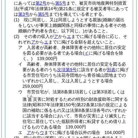
にあっては
第2号
から
第5号
まで、被災市街地復興特別措置
法
(平成7年法律第14号)
第21条に規定する被災者等にあって
は
第3号
から
第5号
まで)
を備えている者とする。
(1)
現に同居し、又は同居しようとする親族
(婚姻の届出
をしないが事実上婚姻関係と同様の事情にある者その他
婚姻の予約者を含む。以下同じ。)
があること。
(2)
その者の収入が
ア
から
エ
までに掲げる場合に応じ、そ
れぞれ
ア
から
エ
までに掲げる金額を超えないこと。
ア
入居者が高齢者、身体障害者その他特に居住の安定
を図る必要がある者である場合
(
イ
に掲げる場合を除
く。)
139,000円
イ
高齢者、身体障害者その他特に居住の安定を図る必
要がある者のうち
次項第9号
に該当する者が
別表
に掲げ
る市営住宅のうち法花寺団地から青谷城山団地までの
いずれかに入居し、又は入居しようとする場合
259,000円
ウ
市営住宅が、法第8条第1項若しくは第3項若しくは
じん
激
災害に対処するための特別の財政援助等に関する
甚
法律
(昭和37年法律第150号)
第22条第1項の規定による
国の補助に係るもの又は法第8条第1項各号のいずれか
に該当する場合において、市長が災害により滅失した
住宅に居住していた低額所得者に転貸するため借り上
げるものである場合 139,000円
エ
ア
から
ウ
までに掲げる場合以外の場合 104,000円