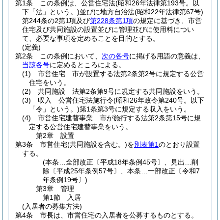
第1条
この条例は、公営住宅法
(昭和26年法律第193号。以
下「法」という。)
並びに地方自治法
(昭和22年法律第67号)
第244条の2第1項及び
第228条第1項
の規定に基づき、市営
住宅及び共同施設の設置並びに管理並びに使用料につい
て、必要な事項を定めることを目的とする。
(定義)
第2条
この条例において、
次の各号
に掲げる用語の意義は、
当該各号
に定めるところによる。
(1)
市営住宅 市が設置する法第2条第2号に規定する公営
住宅をいう。
(2)
共同施設 法第2条第9号に規定する共同施設をいう。
(3)
収入 公営住宅法施行令
(昭和26年政令第240号。以下
「令」という。)
第1条第3号に規定する収入をいう。
(4)
市営住宅建替事業 市が施行する法第2条第15号に規
定する公営住宅建替事業をいう。
第2章
設置
第3条
市営住宅
(共同施設を含む。)
を
別表第1
のとおり設置
する。
(本条…全部改正〔平成18年条例45号〕、見出…削
除〔平成25年条例57号〕、本条…一部改正〔令和7
年条例19号〕)
第3章
管理
第1節
入居
(入居者の募集方法)
第4条
市長は、市営住宅の入居者を公募するものとする。