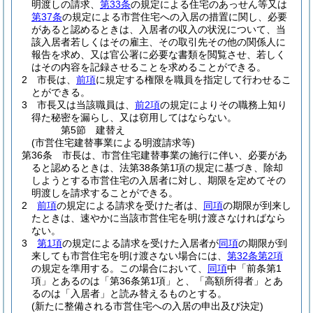
明渡しの請求、
第33条
の規定による住宅のあっせん等又は
第37条
の規定による市営住宅への入居の措置に関し、必要
があると認めるときは、入居者の収入の状況について、当
該入居者若しくはその雇主、その取引先その他の関係人に
報告を求め、又は官公署に必要な書類を閲覧させ、若しく
はその内容を記録させることを求めることができる。
2
市長は、
前項
に規定する権限を職員を指定して行わせるこ
とができる。
3
市長又は当該職員は、
前2項
の規定によりその職務上知り
得た秘密を漏らし、又は窃用してはならない。
第5節
建替え
(市営住宅建替事業による明渡請求等)
第36条
市長は、市営住宅建替事業の施行に伴い、必要があ
ると認めるときは、法第38条第1項の規定に基づき、除却
しようとする市営住宅の入居者に対し、期限を定めてその
明渡しを請求することができる。
2
前項
の規定による請求を受けた者は、
同項
の期限が到来し
たときは、速やかに当該市営住宅を明け渡さなければなら
ない。
3
第1項
の規定による請求を受けた入居者が
同項
の期限が到
来しても市営住宅を明け渡さない場合には、
第32条第2項
の規定を準用する。
この場合において、
同項
中「前条第1
項」とあるのは「第36条第1項」と、「高額所得者」とあ
るのは「入居者」と読み替えるものとする。
(新たに整備される市営住宅への入居の申出及び決定)