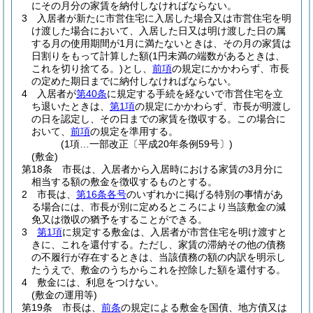
にその月分の家賃を納付しなければならない。
3
入居者が新たに市営住宅に入居した場合又は市営住宅を明
け渡した場合において、入居した日又は明け渡した日の属
する月の使用期間が1月に満たないときは、その月の家賃は
日割りをもって計算した額
(1円未満の端数があるときは、
これを切り捨てる。)
とし、
前項
の規定にかかわらず、市長
の定めた期日までに納付しなければならない。
4
入居者が
第40条
に規定する手続を経ないで市営住宅を立
ち退いたときは、
第1項
の規定にかかわらず、市長が明渡し
の日を認定し、その日までの家賃を徴収する。
この場合に
おいて、
前項
の規定を準用する。
(1項…一部改正〔平成20年条例59号〕)
(敷金)
第18条
市長は、入居者から入居時における家賃の3月分に
相当する額の敷金を徴収するものとする。
2
市長は、
第16条各号
のいずれかに掲げる特別の事情があ
る場合には、市長が別に定めるところにより当該敷金の減
免又は徴収の猶予をすることができる。
3
第1項
に規定する敷金は、入居者が市営住宅を明け渡すと
きに、これを還付する。
ただし、家賃の滞納その他の債務
の不履行が存在するときは、当該債務の額の内訳を明示し
たうえで、敷金のうちからこれを控除した額を還付する。
4
敷金には、利息をつけない。
(敷金の運用等)
第19条
市長は、
前条
の規定による敷金を国債、地方債又は