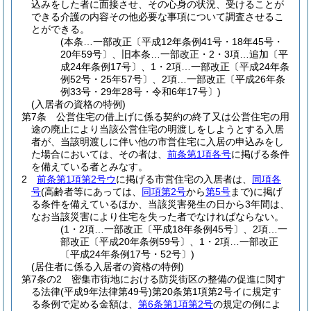
込みをした者に面接させ、その心身の状況、受けることが
できる介護の内容その他必要な事項について調査させるこ
とができる。
(本条…一部改正〔平成12年条例41号・18年45号・
20年59号〕、旧本条…一部改正・2・3項…追加〔平
成24年条例17号〕、1・2項…一部改正〔平成24年条
例52号・25年57号〕、2項…一部改正〔平成26年条
例33号・29年28号・令和6年17号〕)
(入居者の資格の特例)
第7条
公営住宅の借上げに係る契約の終了又は公営住宅の用
途の廃止により当該公営住宅の明渡しをしようとする入居
者が、当該明渡しに伴い他の市営住宅に入居の申込みをし
た場合においては、その者は、
前条第1項各号
に掲げる条件
を備えている者とみなす。
2
前条第1項第2号ウ
に掲げる市営住宅の入居者は、
同項各
号
(高齢者等にあっては、
同項第2号
から
第5号
まで)
に掲げ
る条件を備えているほか、当該災害発生の日から3年間は、
なお当該災害により住宅を失った者でなければならない。
(1・2項…一部改正〔平成18年条例45号〕、2項…一
部改正〔平成20年条例59号〕、1・2項…一部改正
〔平成24年条例17号・52号〕)
(居住者に係る入居者の資格の特例)
第7条の2
密集市街地における防災街区の整備の促進に関す
る法律
(平成9年法律第49号)
第20条第1項第2号イに規定す
る条例で定める金額は、
第6条第1項第2号
の規定の例によ