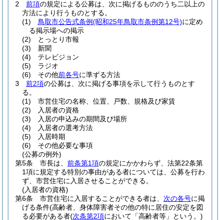
2
前項
の規定による公募は、次に掲げるもののうち二以上の
方法により行うものとする。
(1)
鳥取市公告式条例
(昭和25年鳥取市条例第12号)
に定め
る掲示場への掲示
(2)
とっとり市報
(3)
新聞
(4)
テレビジョン
(5)
ラジオ
(6)
その他
前各号
に準ずる方法
3
前2項
の公募は、次に掲げる事項を示して行うものとす
る。
(1)
市営住宅の名称、位置、戸数、規格及び家賃
(2)
入居者の資格
(3)
入居の申込みの期間及び場所
(4)
入居者の選考方法
(5)
入居時期
(6)
その他必要な事項
(公募の例外)
第5条
市長は、
前条第1項
の規定にかかわらず、法第22条第
1項に規定する特別の事由がある者については、公募を行わ
ず、市営住宅に入居させることができる。
(入居者の資格)
第6条
市営住宅に入居することができる者は、
次の各号
に掲
げる条件
(高齢者、身体障害者その他の特に居住の安定を図
る必要がある者
(
次条第2項
において「高齢者等」という。)