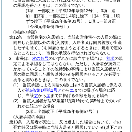
に市営住宅に入居しなければならない。
ただし、特に市長
の承認を得たときは、この限りでない。
(1項…一部改正〔平成13年条例12号〕、3項…追
加・旧3項…一部改正し4項に繰下・旧4・5項…1項
ずつ繰下〔平成26年条例33号〕、1項…一部改正
〔令和元年条例25号〕)
(同居の承認)
第12条
市営住宅の入居者は、当該市営住宅への入居の際に
同居した親族以外の者
(入居後、入居者又は同居親族が出産
した子を除く。)
を同居させようとするときは、規則で定め
るところにより、市長の承認を得なければならない。
2
市長は、
次の各号
のいずれかに該当する場合は、
前項
の規
定による承認をしてはならない。
ただし、入居者が病気に
かかっていることその他特別の事情により当該入居者が入
居の際に同居した親族以外の者を同居させることが必要で
あると認めるときは、この限りでない。
(1)
当該承認による同居の後における当該入居者に係る収
入が
第6条第1項第2号ア
から
エ
までに掲げる場合に応
じ、当該
ア
から
エ
までに掲げる金額を超える場合
(2)
当該入居者が法32条第1項第1号から第5号までのいず
れかに該当する場合
(2項…全部改正〔平成25年条例57号〕)
(入居承継の承認)
第13条
入居者が死亡し、又は退去した場合において、その
死亡時又は退去時に当該入居者と同居していた者
(以下この