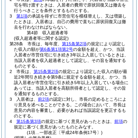
宅を明け渡すときは、入居者の費用で原状回復又は撤去を
行うべきことを条件とするものとする。
3
第1項
の承認を得ずに市営住宅を模様替えし、又は増築し
たときは、入居者は、自己の費用で直ちに原状回復又は撤
去を行わなければならない。
第4節
収入超過者等
(収入超過者等に関する認定)
第28条
市長は、毎年度、
第15条第2項
の規定により認定し
た収入の額が
第6条第1項第2号
の金額を超え、かつ、当該
入居者が市営住宅に引き続き3年以上入居しているときは、
当該入居者を収入超過者として認定し、その旨を通知する
ものとする。
2
市長は、
第15条第2項
の規定により認定した収入の額が最
近2年間引き続き令第9条に規定する金額を超え、かつ、当
該入居者が市営住宅に引き続き5年以上入居している場合に
あっては、当該入居者を高額所得者として認定し、その旨
を通知するものとする。
3
入居者は、
前2項
の認定に対し、市長の定めるところによ
り意見を述べることができる。
この場合において、市長は
意見の内容を審査し、必要があれば当該認定を更正するも
のとする。
4
第15条第3項
の規定に基づく意見があったときは、
前項
の
規定に基づく意見があったものとみなす。
(1項…一部改正〔平成24年条例17号〕)