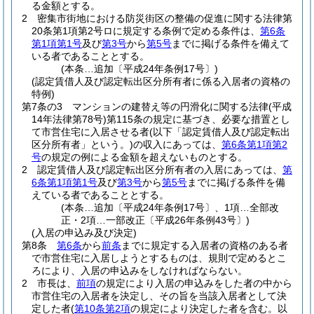
る金額とする。
2
密集市街地における防災街区の整備の促進に関する法律第
20条第1項第2号ロに規定する条例で定める条件は、
第6条
第1項第1号
及び
第3号
から
第5号
までに掲げる条件を備えて
いる者であることとする。
(本条…追加〔平成24年条例17号〕)
(認定賃借人及び認定転出区分所有者に係る入居者の資格の
特例)
第7条の3
マンションの建替え等の円滑化に関する法律
(平成
14年法律第78号)
第115条の規定に基づき、必要な措置とし
て市営住宅に入居させる者
(以下「認定賃借人及び認定転出
区分所有者」という。)
の収入にあっては、
第6条第1項第2
号
の規定の例による金額を超えないものとする。
2
認定賃借人及び認定転出区分所有者の入居にあっては、
第
6条第1項第1号
及び
第3号
から
第5号
までに掲げる条件を備
えている者であることとする。
(本条…追加〔平成24年条例17号〕、1項…全部改
正・2項…一部改正〔平成26年条例43号〕)
(入居の申込み及び決定)
第8条
第6条
から
前条
までに規定する入居者の資格のある者
で市営住宅に入居しようとするものは、規則で定めるとこ
ろにより、入居の申込みをしなければならない。
2
市長は、
前項
の規定により入居の申込みをした者の中から
市営住宅の入居者を決定し、その旨を当該入居者として決
定した者
(
第10条第2項
の規定により決定した者を含む。以