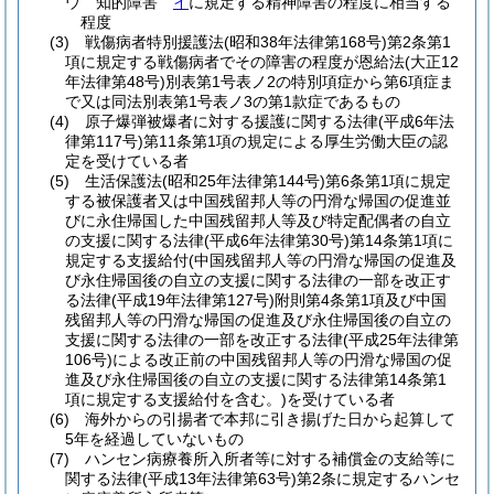
ウ
知的障害
イ
に規定する精神障害の程度に相当する
程度
(3)
戦傷病者特別援護法
(昭和38年法律第168号)
第2条第1
項に規定する戦傷病者でその障害の程度が恩給法
(大正12
年法律第48号)
別表第1号表ノ2の特別項症から第6項症ま
で又は同法別表第1号表ノ3の第1款症であるもの
(4)
原子爆弾被爆者に対する援護に関する法律
(平成6年法
律第117号)
第11条第1項の規定による厚生労働大臣の認
定を受けている者
(5)
生活保護法
(昭和25年法律第144号)
第6条第1項に規定
する被保護者又は中国残留邦人等の円滑な帰国の促進並
びに永住帰国した中国残留邦人等及び特定配偶者の自立
の支援に関する法律
(平成6年法律第30号)
第14条第1項に
規定する支援給付
(中国残留邦人等の円滑な帰国の促進及
び永住帰国後の自立の支援に関する法律の一部を改正す
る法律
(平成19年法律第127号)
附則第4条第1項及び中国
残留邦人等の円滑な帰国の促進及び永住帰国後の自立の
支援に関する法律の一部を改正する法律
(平成25年法律第
106号)
による改正前の中国残留邦人等の円滑な帰国の促
進及び永住帰国後の自立の支援に関する法律第14条第1
項に規定する支援給付を含む。)
を受けている者
(6)
海外からの引揚者で本邦に引き揚げた日から起算して
5年を経過していないもの
(7)
ハンセン病療養所入所者等に対する補償金の支給等に
関する法律
(平成13年法律第63号)
第2条に規定するハンセ