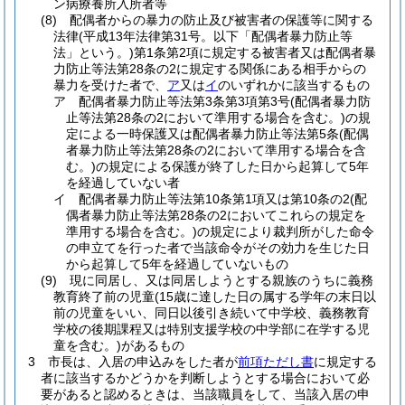
ン病療養所入所者等
(8)
配偶者からの暴力の防止及び被害者の保護等に関する
法律
(平成13年法律第31号。以下「配偶者暴力防止等
法」という。)
第1条第2項に規定する被害者又は配偶者暴
力防止等法第28条の2に規定する関係にある相手からの
暴力を受けた者で、
ア
又は
イ
のいずれかに該当するもの
ア
配偶者暴力防止等法第3条第3項第3号
(配偶者暴力防
止等法第28条の2において準用する場合を含む。)
の規
定による一時保護又は配偶者暴力防止等法第5条
(配偶
者暴力防止等法第28条の2において準用する場合を含
む。)
の規定による保護が終了した日から起算して5年
を経過していない者
イ
配偶者暴力防止等法第10条第1項又は第10条の2
(配
偶者暴力防止等法第28条の2においてこれらの規定を
準用する場合を含む。)
の規定により裁判所がした命令
の申立てを行った者で当該命令がその効力を生じた日
から起算して5年を経過していないもの
(9)
現に同居し、又は同居しようとする親族のうちに義務
教育終了前の児童
(15歳に達した日の属する学年の末日以
前の児童をいい、同日以後引き続いて中学校、義務教育
学校の後期課程又は特別支援学校の中学部に在学する児
童を含む。)
があるもの
3
市長は、入居の申込みをした者が
前項ただし書
に規定する
者に該当するかどうかを判断しようとする場合において必
要があると認めるときは、当該職員をして、当該入居の申