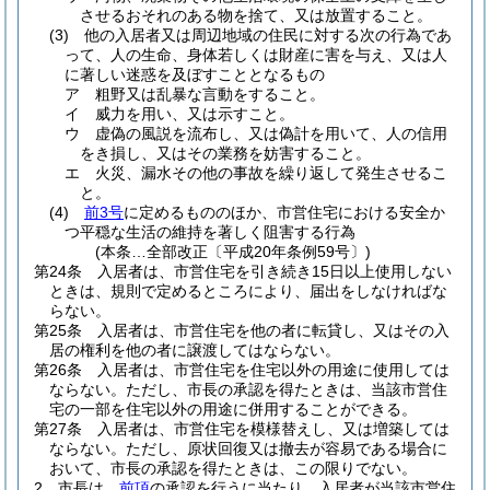
させるおそれのある物を捨て、又は放置すること。
(3)
他の入居者又は周辺地域の住民に対する次の行為であ
って、人の生命、身体若しくは財産に害を与え、又は人
に著しい迷惑を及ぼすこととなるもの
ア
粗野又は乱暴な言動をすること。
イ
威力を用い、又は示すこと。
ウ
虚偽の風説を流布し、又は偽計を用いて、人の信用
をき損し、又はその業務を妨害すること。
エ
火災、漏水その他の事故を繰り返して発生させるこ
と。
(4)
前3号
に定めるもののほか、市営住宅における安全か
つ平穏な生活の維持を著しく阻害する行為
(本条…全部改正〔平成20年条例59号〕)
第24条
入居者は、市営住宅を引き続き15日以上使用しない
ときは、規則で定めるところにより、届出をしなければな
らない。
第25条
入居者は、市営住宅を他の者に転貸し、又はその入
居の権利を他の者に譲渡してはならない。
第26条
入居者は、市営住宅を住宅以外の用途に使用しては
ならない。
ただし、市長の承認を得たときは、当該市営住
宅の一部を住宅以外の用途に併用することができる。
第27条
入居者は、市営住宅を模様替えし、又は増築しては
ならない。
ただし、原状回復又は撤去が容易である場合に
おいて、市長の承認を得たときは、この限りでない。
2
市長は、
前項
の承認を行うに当たり、入居者が当該市営住