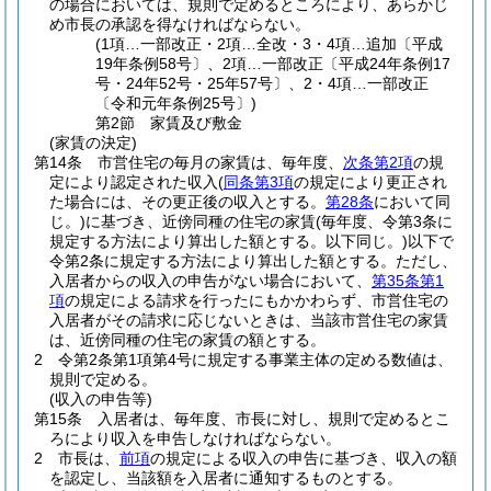
の場合においては、規則で定めるところにより、あらかじ
め市長の承認を得なければならない。
(1項…一部改正・2項…全改・3・4項…追加〔平成
19年条例58号〕、2項…一部改正〔平成24年条例17
号・24年52号・25年57号〕、2・4項…一部改正
〔令和元年条例25号〕)
第2節
家賃及び敷金
(家賃の決定)
第14条
市営住宅の毎月の家賃は、毎年度、
次条第2項
の規
定により認定された収入
(
同条第3項
の規定により更正され
た場合には、その更正後の収入とする。
第28条
において同
じ。)
に基づき、近傍同種の住宅の家賃
(毎年度、令第3条に
規定する方法により算出した額とする。以下同じ。)
以下で
令第2条に規定する方法により算出した額とする。
ただし、
入居者からの収入の申告がない場合において、
第35条第1
項
の規定による請求を行ったにもかかわらず、市営住宅の
入居者がその請求に応じないときは、当該市営住宅の家賃
は、近傍同種の住宅の家賃の額とする。
2
令第2条第1項第4号に規定する事業主体の定める数値は、
規則で定める。
(収入の申告等)
第15条
入居者は、毎年度、市長に対し、規則で定めるとこ
ろにより収入を申告しなければならない。
2
市長は、
前項
の規定による収入の申告に基づき、収入の額
を認定し、当該額を入居者に通知するものとする。