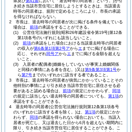
条及び
第41条
において「退去時等の同居者」という。)
が引
き続き当該市営住宅に居住しようとするときは、当該退去
時等の同居者は、規則で定めるところにより、市長の承認
を得なければならない。
2
市長は、退去時等の同居者が次に掲げる条件を備えている
場合は、
前項
の承認をすることができる。
(1)
公営住宅法施行規則
(昭和26年建設省令第19号)
第12条
第1項各号のいずれにも該当しないこと。
(2)
前項
の承認をした場合における当該退去時等の同居者
の収入が
第6条第1項第2号ア
から
エ
までに掲げる場合に
応じ、それぞれ
同号ア
から
エ
までに掲げる金額を超えな
いこと。
(3)
入居者の配偶者
(婚姻をしていないが事実上婚姻関係
と同様の事情にある者を含む。)
又は
第9条第3項第1号
か
ら
第7号
までのいずれかに該当する者であること。
3
市長は、退去時等の同居者が病気にかかっていることその
他特別の事情により引き続き当該市営住宅に居住させる必
要があると認める場合は、
前項
の規定にかかわらず、
同項
の規定に該当しない退去時等の同居者についても、
第1項
の
承認をすることができる。
4
退去時等の同居者
(公営住宅法施行規則第12条第1項各号
のいずれかに該当する者を除く。)
は、
第1項
の規定にかか
わらず、
同項
の承認を得られない場合においても、当該入
居者が死亡し、又は退去した日から6月を超えない期間内に
限り、引き続き当該市営住宅に居住することができる。
こ