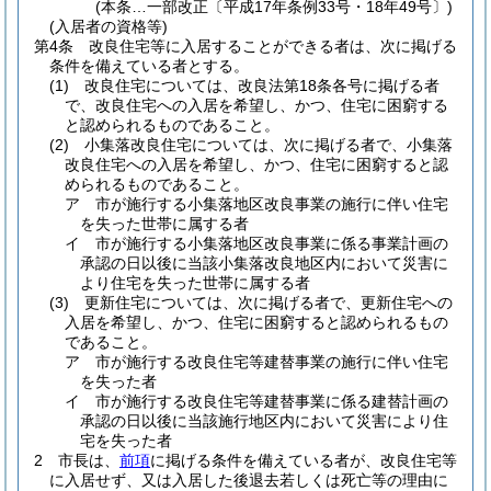
(本条…一部改正〔平成17年条例33号・18年49号〕)
(入居者の資格等)
第4条
改良住宅等に入居することができる者は、次に掲げる
条件を備えている者とする。
(1)
改良住宅については、改良法第18条各号に掲げる者
で、改良住宅への入居を希望し、かつ、住宅に困窮する
と認められるものであること。
(2)
小集落改良住宅については、次に掲げる者で、小集落
改良住宅への入居を希望し、かつ、住宅に困窮すると認
められるものであること。
ア
市が施行する小集落地区改良事業の施行に伴い住宅
を失った世帯に属する者
イ
市が施行する小集落地区改良事業に係る事業計画の
承認の日以後に当該小集落改良地区内において災害に
より住宅を失った世帯に属する者
(3)
更新住宅については、次に掲げる者で、更新住宅への
入居を希望し、かつ、住宅に困窮すると認められるもの
であること。
ア
市が施行する改良住宅等建替事業の施行に伴い住宅
を失った者
イ
市が施行する改良住宅等建替事業に係る建替計画の
承認の日以後に当該施行地区内において災害により住
宅を失った者
2
市長は、
前項
に掲げる条件を備えている者が、改良住宅等
に入居せず、又は入居した後退去若しくは死亡等の理由に