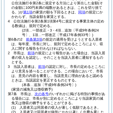
公住法施行令第2条に規定する方法により算出した金額
(そ
の金額に100円未満の端数があるときは、これを切り捨て
る。)
が
第1項
の家賃の額を下回るときは、
同項
の規定にか
かわらず、当該金額を家賃とする。
4
公住法施行令第2条第1項第4号に規定する事業主体の定め
る数値は、規則で定める。
(2項…一部改正・3・4項…追加〔平成9年条例24
号〕、1項…一部改正〔平成17年条例33号〕)
第6条の2
前条第3項
の規定の適用を受けようとする入居者
は、毎年度、市長に対し、規則で定めるところにより、収
入に関する報告を行わなければならない。
2
市長は、
前項
の規定により報告があった場合は、当該入居
者の収入を認定し、そのことを当該入居者に通知するもの
とする。
3
当該入居者は、
前項
の認定に対し、市長の定めるところに
より意見を述べることができる。
この場合において、市長
は、意見の内容を審査し、当該意見に理由があると認める
ときは、当該認定を更正するものとする。
(本条…追加〔平成9年条例24号〕)
(家賃の減免又は徴収猶予)
第7条
市長は、
次の各号
のいずれかに掲げる特別の事情があ
る場合には、市長が別に定めるところにより当該家賃の減
免又は徴収の猶予をすることができる。
(1)
入居者又は同居者の収入が著しく低額であるとき。
(2)
入居者又は同居者が病気にかかり著しく出費を要した