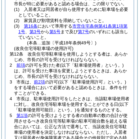
市長が特に必要があると認める場合は、この限りでない。
(1)
入居者又は同居者が自ら使用するために駐車場を必要
としていること。
(2)
家賃及び割増賃料を滞納していないこと。
(3)
第16条
において準用する
市営住宅条例第41条第1項第
1号
、
第3号
から
第5号
まで及び
第7号
のいずれにも該当し
ていないこと。
(本条…追加〔平成18年条例49号〕)
(改良住宅等駐車場の使用許可)
第12条
改良住宅等駐車場を使用しようとする者は、あらか
じめ、市長の許可を受けなければならない。
2
前項
の許可を受けた者
(以下「駐車場使用者」という。)
は、許可を受けた事項を変更しようとするときは、あらか
じめ、市長の許可を受けなければならない。
3
市長は、
前2項
の許可
(以下「駐車場使用許可」という。)
をする場合において必要があると認めるときは、条件を付
すことができる。
4
市長は、駐車場使用許可をしたときは、当該駐車場使用者
に対し、改良住宅等駐車場を使用することができる日
(以下
「駐車場使用可能日」という。)
を通知するものとする。
5
第1項
の許可を受けようとする者の自動車の数の合計が使
用させるべき改良住宅等駐車場の駐車可能台数を超える場
合においては、公正な方法で選考して、当該改良住宅等駐
車場の使用者を決定しなければならない。
ただし、入居者
又は同居者が身体障害者である場合その他規則で定める特