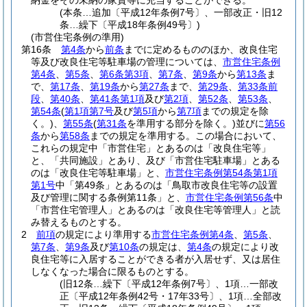
納金をその未納の家賃等に充当することができる。
(本条…追加〔平成12年条例7号〕、一部改正・旧12
条…繰下〔平成18年条例49号〕)
(市営住宅条例の準用)
第16条
第4条
から
前条
までに定めるもののほか、改良住宅
等及び改良住宅等駐車場の管理については、
市営住宅条例
第4条
、
第5条
、
第6条第3項
、
第7条
、
第9条
から
第13条
ま
で、
第17条
、
第19条
から
第27条
まで、
第29条
、
第33条前
段
、
第40条
、
第41条第1項
及び
第2項
、
第52条
、
第53条
、
第54条
(
第1項第7号
及び
第5項
から
第7項
までの規定を除
く。)
、
第55条
(
第31条
を準用する部分を除く。)
並びに
第56
条
から
第58条
までの規定を準用する。
この場合において、
これらの規定中「市営住宅」とあるのは「改良住宅等」
と、「共同施設」とあり、及び「市営住宅駐車場」とある
のは「改良住宅等駐車場」と、
市営住宅条例第54条第1項
第1号
中「第49条」とあるのは「鳥取市改良住宅等の設置
及び管理に関する条例第11条」と、
市営住宅条例第56条
中
「市営住宅管理人」とあるのは「改良住宅等管理人」と読
み替えるものとする。
2
前項
の規定により準用する
市営住宅条例第4条
、
第5条
、
第7条
、
第9条
及び
第10条
の規定は、
第4条
の規定により改
良住宅等に入居することができる者が入居せず、又は居住
しなくなった場合に限るものとする。
(旧12条…繰下〔平成12年条例7号〕、1項…一部改
正〔平成12年条例42号・17年33号〕、1項…全部改