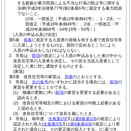
する親族が暴力団員による不当な行為の防止等に関する
法律
(平成3年法律第77号)
第2条第6号に規定する暴力団員
でないこと。
(2項…一部改正〔平成12年条例42号〕、1・2項…一
部改正〔平成18年条例49号〕、2項…一部改正〔平
成20年条例60号・24年19号・53号〕)
(入居の申込み及び決定)
第5条
前条
に規定する入居者の資格を有する者で改良住宅等
に入居しようとするものは、規則で定めるところにより、
入居の申込みをしなければならない。
2
市長は、
前項
の規定により入居の申込みをした者の中から
改良住宅等の入居者を決定し、その旨を当該入居者として
決定した者に対し通知するものとする。
(家賃)
第6条
改良住宅等の家賃は、
別表
のとおりとする。
2
市長は、
次の各号
のいずれかに該当する場合には、
前項
の
家賃を変更することができる。
(1)
物価の変動に伴い
前項
の家賃を変更する必要があると
認めるとき。
(2)
改良住宅等相互の間における家賃の均衡上必要がある
と認めるとき。
(3)
改良住宅等について改良を施したとき。
3
市長は、毎年度、
次条第2項
又は
第9条第1項
の規定により
認定された収入
(
次条第3項
又は
第9条第4項
の規定により更
正された場合には、その更正後の収入とする。)
に基づき、