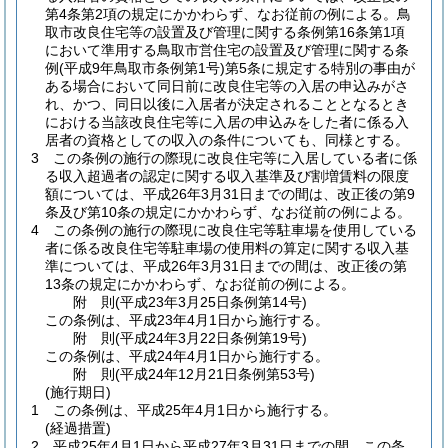
第4条第2項の規定にかかわらず、なお従前の例による。
鳥
取市改良住宅等の設置及び管理に関する条例第16条第1項
において準用する鳥取市営住宅の設置及び管理に関する条
例
(平成9年鳥取市条例第1号)
第5条に規定する特別の事由が
ある場合において同日前に改良住宅等の入居の申込みがさ
れ、かつ、同日以後に入居者が決定されることとなるとき
における当該改良住宅等に入居の申込みをした者に係る入
居者の資格としての収入の条件についても、同様とする。
3
この条例の施行の際現に改良住宅等に入居している者に係
る収入超過者の認定に関する収入基準及び割増賃料の限度
額については、平成26年3月31日までの間は、改正後の第9
条及び第10条の規定にかかわらず、なお従前の例による。
4
この条例の施行の際現に改良住宅等駐車場を使用している
者に係る改良住宅等駐車場の使用料の算定に関する収入基
準については、平成26年3月31日までの間は、改正後の第
13条の規定にかかわらず、なお従前の例による。
附
則
(平成23年3月25日
条例第14号)
この条例は、平成23年4月1日から施行する。
附
則
(平成24年3月22日
条例第19号)
この条例は、平成24年4月1日から施行する。
附
則
(平成24年12月21日
条例第53号)
(施行期日)
1
この条例は、平成25年4月1日から施行する。
(経過措置)
2
平成25年4月1日から平成27年3月31日までの間、この条