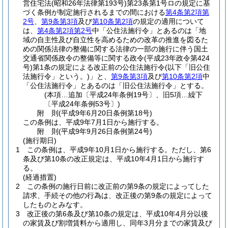
営住宅法
(昭和26年法律第193号)
第23条第1号ロの規定に基
づく条例が制定施行されるまでの間における
第4条第2項第
2号
、
第9条第3項
及び
第10条第2項
の規定の適用について
は、
第4条第2項第2号
中「公住法施行令」とあるのは「地
域の自主性及び自立性を高めるための改革の推進を図るた
めの関係法律の整備に関する法律の一部の施行に伴う国土
交通省関係政令の整備等に関する政令
(平成23年政令第424
号)
第1条の規定による改正前の公住法施行令
(以下「旧公住
法施行令」という。)
」と、
第9条第3項
及び
第10条第2項
中
「公住法施行令」とあるのは「旧公住法施行令」とする。
(本項…追加〔平成24年条例19号〕、旧5項…繰下
〔平成24年条例53号〕)
附
則
(平成9年6月20日
条例第18号)
この条例は、平成9年7月1日から施行する。
附
則
(平成9年9月26日
条例第24号)
(施行期日)
1
この条例は、平成9年10月1日から施行する。
ただし、第6
条及び第10条の改正規定は、平成10年4月1日から施行す
る。
(経過措置)
2
この条例の施行日前に改正前の第9条の規定によってした
請求、手続その他の行為は、改正後の第9条の規定によって
したものとみなす。
3
改正後の第6条及び第10条の規定は、平成10年4月分以後
の家賃及び割増賃料から適用し、同年3月分までの家賃及び