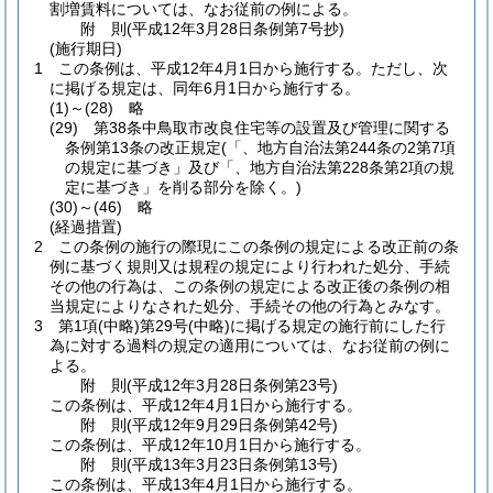
割増賃料については、なお従前の例による。
附
則
(平成12年3月28日
条例第7号抄)
(施行期日)
1
この条例は、平成12年4月1日から施行する。
ただし、次
に掲げる規定は、同年6月1日から施行する。
(1)～(28)
略
(29)
第38条中鳥取市改良住宅等の設置及び管理に関する
条例第13条の改正規定
(「、地方自治法第244条の2第7項
の規定に基づき」及び「、地方自治法第228条第2項の規
定に基づき」を削る部分を除く。)
(30)～(46)
略
(経過措置)
2
この条例の施行の際現にこの条例の規定による改正前の条
例に基づく規則又は規程の規定により行われた処分、手続
その他の行為は、この条例の規定による改正後の条例の相
当規定によりなされた処分、手続その他の行為とみなす。
3
第1項
(中略)
第29号
(中略)
に掲げる規定の施行前にした行
為に対する過料の規定の適用については、なお従前の例に
よる。
附
則
(平成12年3月28日
条例第23号)
この条例は、平成12年4月1日から施行する。
附
則
(平成12年9月29日
条例第42号)
この条例は、平成12年10月1日から施行する。
附
則
(平成13年3月23日
条例第13号)
この条例は、平成13年4月1日から施行する。