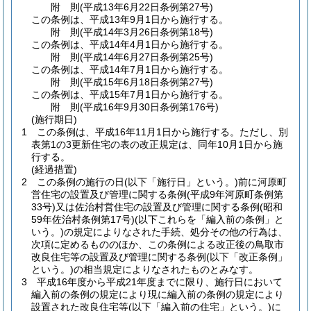
附
則
(平成13年6月22日
条例第27号)
この条例は、平成13年9月1日から施行する。
附
則
(平成14年3月26日
条例第18号)
この条例は、平成14年4月1日から施行する。
附
則
(平成14年6月27日
条例第25号)
この条例は、平成14年7月1日から施行する。
附
則
(平成15年6月18日
条例第27号)
この条例は、平成15年7月1日から施行する。
附
則
(平成16年9月30日
条例第176号)
(施行期日)
1
この条例は、平成16年11月1日から施行する。
ただし、別
表第1の3更新住宅の表の改正規定は、同年10月1日から施
行する。
(経過措置)
2
この条例の施行の日
(以下「施行日」という。)
前に河原町
営住宅の設置及び管理に関する条例
(平成9年河原町条例第
33号)
又は佐治村営住宅の設置及び管理に関する条例
(昭和
59年佐治村条例第17号)
(以下これらを「編入前の条例」と
いう。)
の規定によりなされた手続、処分その他の行為は、
次項に定めるもののほか、この条例による改正後の鳥取市
改良住宅等の設置及び管理に関する条例
(以下「改正条例」
という。)
の相当規定によりなされたものとみなす。
3
平成16年度から平成21年度までに限り、施行日において
編入前の条例の規定により現に編入前の条例の規定により
設置された改良住宅等
(以下「編入前の住宅」という。)
に