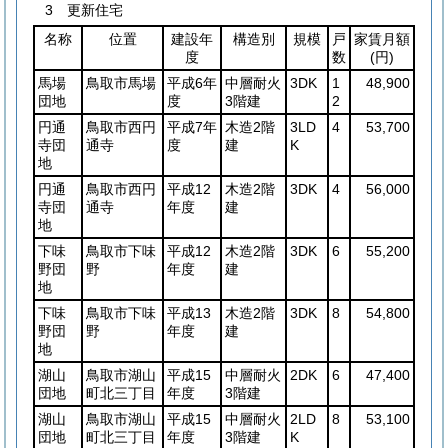
3 更新住宅
名称
位置
建設年
構造別
規模
戸
家賃月額
度
数
(円)
馬場
鳥取市馬場
平成6年
中層耐火
3DK
1
48,900
団地
度
3階建
2
円通
鳥取市西円
平成7年
木造2階
3LD
4
53,700
寺団
通寺
度
建
K
地
円通
鳥取市西円
平成12
木造2階
3DK
4
56,000
寺団
通寺
年度
建
地
下味
鳥取市下味
平成12
木造2階
3DK
6
55,200
野団
野
年度
建
地
下味
鳥取市下味
平成13
木造2階
3DK
8
54,800
野団
野
年度
建
地
湖山
鳥取市湖山
平成15
中層耐火
2DK
6
47,400
団地
町北三丁目
年度
3階建
湖山
鳥取市湖山
平成15
中層耐火
2LD
8
53,100
団地
町北三丁目
年度
3階建
K