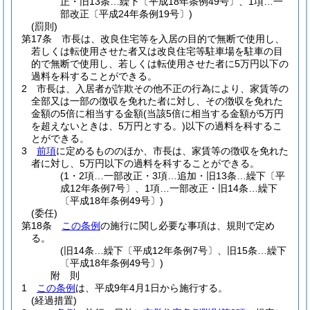
正・旧13条…繰下〔平成18年条例49号〕、1項…一
部改正〔平成24年条例19号〕)
(罰則)
第17条
市長は、改良住宅等を入居の目的で無断で使用し、
若しくは転使用させた者又は改良住宅等駐車場を駐車の目
的で無断で使用し、若しくは転使用させた者に5万円以下の
過料を科することができる。
2
市長は、入居者が詐欺その他不正の行為により、家賃等の
全部又は一部の徴収を免れた者に対し、その徴収を免れた
金額の5倍に相当する金額
(当該5倍に相当する金額が5万円
を超えないときは、5万円とする。)
以下の過料を科するこ
とができる。
3
前項
に定めるもののほか、市長は、家賃等の徴収を免れた
者に対し、5万円以下の過料を科することができる。
(1・2項…一部改正・3項…追加・旧13条…繰下〔平
成12年条例7号〕、1項…一部改正・旧14条…繰下
〔平成18年条例49号〕)
(委任)
第18条
この条例
の施行に関し必要な事項は、規則で定め
る。
(旧14条…繰下〔平成12年条例7号〕、旧15条…繰下
〔平成18年条例49号〕)
附
則
1
この条例
は、平成9年4月1日から施行する。
(経過措置)