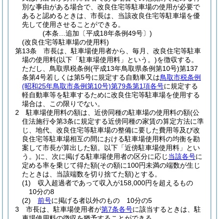
別な事由がある場合で、改良住宅等駐車場の使用が必要で
あると認めるときは、市長は、当該改良住宅等駐車場を優
先して使用させることができる。
(本条…追加〔平成18年条例49号〕)
(改良住宅等駐車場の使用料)
第13条
市長は、駐車場使用者から、毎月、改良住宅等駐車
場の使用料
(以下「駐車場使用料」という。)
を徴収する。
ただし、鳥取県税条例
(平成13年鳥取県条例第10号)
第137
条第4号若しくは第5号に規定する自動車又は
鳥取市税条例
(昭和25年鳥取市条例第10号)
第79条第1項各号
に規定する
軽自動車等を駐車するために改良住宅等駐車場を使用する
場合は、この限りでない。
2
駐車場使用料の額は、近傍同種の駐車場の使用料の額
(公
住法施行令第3条に規定する近傍同種の家賃の算定方法に準
じ、地代、改良住宅等駐車場の整備に要した費用等及び改
良住宅等駐車場相互の間における駐車場使用料の均衡を勘
案して市長が算出した額。以下「近傍駐車場使用料」とい
う。)
に、次に掲げる駐車場使用者の区分に応じ
当該各号
に
定める率を乗じて得た額
(その額に100円未満の端数が生じ
たときは、当該端数を切り捨てた額)
とする。
(1)
収入超過者であって収入が158,000円を超えるもの
10分の8
(2)
前号
に掲げる者以外のもの 10分の5
3
市長は、駐車場使用者が
第7条各号
に該当するときは、駐
車場使用料の徴収を猶予することができる。