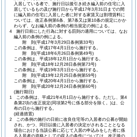
入居している者で、施行日以後引き続き編入前の住宅に入
居しているもの及び施行日から平成17年3月31日までの間
に編入前の住宅に入居した者に対する家賃又は割増賃料に
ついては、改正条例第6条、第7条又は第10条の規定にかか
わらず、なお編入前の条例の相当規定の例による。
4
施行日前にした行為に対する罰則の適用については、なお
編入前の条例の例による。
附
則
(平成17年3月29日
条例第33号)
この条例は、平成17年4月1日から施行する。
附
則
(平成18年6月26日
条例第49号)
この条例は、平成18年12月1日から施行する。
附
則
(平成18年12月28日
条例第73号)
この条例は、平成19年3月1日から施行する。
附
則
(平成19年12月25日
条例第59号)
この条例は、平成20年4月1日から施行する。
附
則
(平成20年12月24日
条例第60号)
(施行期日)
1
この条例は、平成21年4月1日から施行する。
ただし、第4
条第2項の改正規定
(同項第2号に係る部分を除く。)
は、公
布の日から施行する。
(経過措置)
2
この条例の施行の日前に改良住宅等の入居者の公募が開始
され、かつ、同日以後に入居者の決定がされることとなる
場合における当該公募に応じて入居の申込みをした者に係
る入居者の資格としての収入の条件については、改正後の