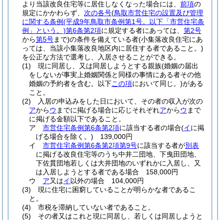
より当該改良住宅等に居住しなくなった場合には、
前項
の
規定にかかわらず、
次の各号
(
鳥取市営住宅の設置及び管理
に関する条例
(平成9年鳥取市条例第1号。以下「市営住宅条
例」という。)
第6条第2項
に規定する者にあっては、
第2号
から
第5号
まで)
の条件を備えている者
(小集落改良住宅にあ
っては、当該小集落改良地区内に居住する者であること。)
を公正な方法で選考し、入居させることができる。
(1)
現に同居し、又は同居しようとする親族
(婚姻の届出
をしないが事実上婚姻関係と同様の事情にある者その他
婚姻の予約者を含む。以下
この項
において同じ。)
がある
こと。
(2)
入居の申込みをした日において、その者の収入が次の
ア
から
ウ
までに掲げる場合に応じそれぞれ
ア
から
ウ
まで
に掲げる金額以下であること。
ア
市営住宅条例第6条第2項
に該当する者の場合
(
イ
に掲
げる場合を除く。)
139,000円
イ
市営住宅条例第6条第2項第9号
に該当する者が
別表
に掲げる改良住宅等のうち中井二団地、下曳田団地、
下佐貫団地若しくは大井団地のいずれかに入居し、又
は入居しようとする者である場合 158,000円
ウ
ア
又は
イ
以外の場合 104,000円
(3)
現に住宅に困窮していることが明らかな者であるこ
と。
(4)
市税を滞納していない者であること。
(5)
その者又はこれと現に同居し、若しくは同居しようと