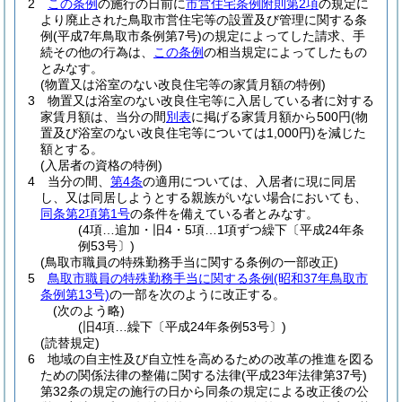
2
この条例
の施行の日前に
市営住宅条例附則第2項
の規定に
より廃止された鳥取市営住宅等の設置及び管理に関する条
例
(平成7年鳥取市条例第7号)
の規定によってした請求、手
続その他の行為は、
この条例
の相当規定によってしたもの
とみなす。
(物置又は浴室のない改良住宅等の家賃月額の特例)
3
物置又は浴室のない改良住宅等に入居している者に対する
家賃月額は、当分の間
別表
に掲げる家賃月額から500円
(物
置及び浴室のない改良住宅等については1,000円)
を減じた
額とする。
(入居者の資格の特例)
4
当分の間、
第4条
の適用については、入居者に現に同居
し、又は同居しようとする親族がいない場合においても、
同条第2項第1号
の条件を備えている者とみなす。
(4項…追加・旧4・5項…1項ずつ繰下〔平成24年条
例53号〕)
(鳥取市職員の特殊勤務手当に関する条例の一部改正)
5
鳥取市職員の特殊勤務手当に関する条例
(昭和37年鳥取市
条例第13号)
の一部を次のように改正する。
(次のよう略)
(旧4項…繰下〔平成24年条例53号〕)
(読替規定)
6
地域の自主性及び自立性を高めるための改革の推進を図る
ための関係法律の整備に関する法律
(平成23年法律第37号)
第32条の規定の施行の日から同条の規定による改正後の公