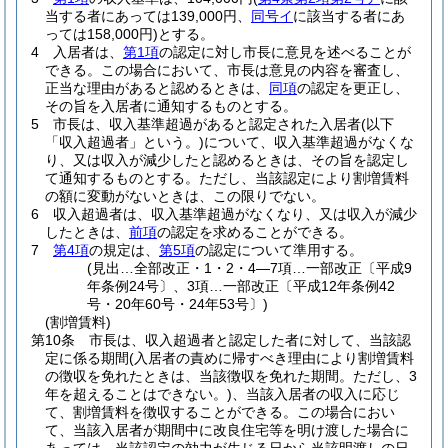
当する者にあっては139,000円、
同号イ
に該当する者にあ
っては158,000円)
とする。
4
入居者は、
第1項
の認定に対し市長に意見を述べることが
できる。
この場合において、市長は意見の内容を審査し、
正当な理由があると認めるときは、
同項
の認定を更正し、
その旨を入居者に通知するものとする。
5
市長は、収入基準超過があると認定された入居者
(以下
「収入超過者」という。)
について、収入基準超過がなくな
り、又は収入が減少したと認めるときは、その旨を認定し
て通知するものとする。
ただし、当該認定により割増賃料
の額に変動がないときは、この限りでない。
6
収入超過者は、収入基準超過がなくなり、又は収入が減少
したときは、
前項
の認定を求めることができる。
7
第4項
の規定は、
第5項
の認定について準用する。
(見出…全部改正・1・2・4―7項…一部改正〔平成9
年条例24号〕、3項…一部改正〔平成12年条例42
号・20年60号・24年53号〕)
(割増賃料)
第10条
市長は、収入超過者と認定した者に対して、当該認
定に係る期間
(入居者の責めに帰すべき理由により割増賃料
の徴収を免れたときは、当該徴収を免れた期間。ただし、3
年を超えることはできない。)
、当該入居者の収入に応じ
て、割増賃料を徴収することができる。
この場合におい
て、当該入居者が期間中に改良住宅等を明け渡した場合に