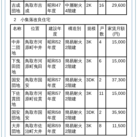
吉成
鳥取市吉
昭和47
中層耐火
2K
16
29,600
団地
成
年度
4階建
2 小集落改良住宅
名称
位置
建設年
構造別
規模
戸
家賃月額
度
数
(円)
中井
鳥取市河
昭和52
簡易耐火
3K
4
15,000
二団
原町中井
年度
2階建
地
下曳
鳥取市河
昭和53
簡易耐火
3K
6
15,000
田団
原町曳田
年度
2階建
地
国安
鳥取市国
昭和57
簡易耐火
3DK
2
37,300
団地
安
年度
2階建
下佐
鳥取市河
昭和57
簡易耐火
3K
11
15,000
貫団
原町佐貫
年度
2階建
地
国安
鳥取市国
昭和58
簡易耐火
3DK
2
35,900
団地
安
年度
2階建
大井
鳥取市佐
昭和59
簡易耐火
3K
8
11,500
団地
治町大井
年度
2階建