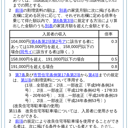
あっては、当該認定の効力が生じる日から当該明渡しの日
までの間とする。
2
前項
の割増賃料の額は、
別表
の家賃月額に次に掲げる表の
左欄に定める区分に応じて、それぞれ右欄に定める倍率を
乗じて得た額以内で、
第6条第3項
に規定する方法により算
出した金額のうち
別表
の家賃月額を超えた金額とする。
入居者の収入
倍率
104,000円
(
第4条第2項第2号ア
に該当する者に
0.3
あっては139,000円)
を超え、158,000円以下の
場合
(
同号イ
に該当する者は除く。)
158,000円を超え、191,000円以下の場合
0.5
191,000円を超える場合
0.8
3
第7条
及び
市営住宅条例第17条第2項
から
第4項
までの規定
は、
第1項
の割増賃料について準用する。
(1項…全部改正・2項…一部改正〔平成9年条例24
号〕、2項…一部改正〔平成12年条例42号・17年33
号・20年60号〕、3項…一部改正〔平成24年条例19
号〕、2項…一部改正〔平成24年条例53号〕)
(改良住宅等駐車場の使用)
第11条
改良住宅等駐車場については、入居者に使用させる
ことができる。
2
前項
の規定により改良住宅等駐車場を使用することができ
る者は、次に掲げる条件を備えている者とする。
ただし、