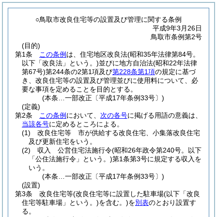
○鳥取市改良住宅等の設置及び管理に関する条例
平成9年3月26日
鳥取市条例第2号
(目的)
第1条
この条例
は、住宅地区改良法
(昭和35年法律第84号。
以下「改良法」という。)
並びに地方自治法
(昭和22年法律
第67号)
第244条の2第1項及び
第228条第1項
の規定に基づ
き、改良住宅等の設置及び管理並びに使用料について、必
要な事項を定めることを目的とする。
(本条…一部改正〔平成17年条例33号〕)
(定義)
第2条
この条例
において、
次の各号
に掲げる用語の意義は、
当該各号
に定めるところによる。
(1)
改良住宅等 市が供給する改良住宅、小集落改良住宅
及び更新住宅をいう。
(2)
収入 公営住宅法施行令
(昭和26年政令第240号。以下
「公住法施行令」という。)
第1条第3号に規定する収入を
いう。
(本条…一部改正〔平成17年条例33号〕)
(設置)
第3条
改良住宅等
(改良住宅等に設置した駐車場
(以下「改良
住宅等駐車場」という。)
を含む。)
を
別表
のとおり設置す
る。