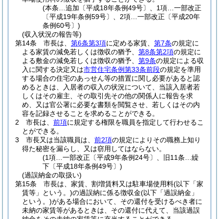
(本条…追加〔平成18年条例49号〕、1項…一部改正
〔平成19年条例59号〕、2項…一部改正〔平成20年
条例60号〕)
(収入状況の報告等)
第14条
市長は、
第6条第3項
に定める家賃、
第7条
の規定に
よる家賃の減免若しくは徴収の猶予、
第8条第2項
の規定に
よる敷金の減免若しくは徴収の猶予、
第9条
の規定による収
入に関する決定又は
市営住宅条例第33条前段
の規定を準用
する場合の住宅のあっせん等の措置に関し必要があると認
めるときは、入居者の収入の状況について、当該入居者若
しくはその雇主、その取引先その他の関係人に報告を求
め、又は官公署に必要な書類を閲覧させ、若しくはその内
容を記録させることを求めることができる。
2
市長は、
前項
に規定する権限を職員を指定して行わせるこ
とができる。
3
市長又は当該職員は、
前2項
の規定によりその職務上知り
得た秘密を漏らし、又は窃用してはならない。
(1項…一部改正〔平成9年条例24号〕、旧11条…繰
下〔平成18年条例49号〕)
(過誤納金の取扱い)
第15条
市長は、家賃、割増賃料又は駐車場使用料
(以下「家
賃等」という。)
の過誤納に係る徴収金
(以下「過誤納金」
という。)
がある場合において、その還付を受けるべき者に
未納の家賃等があるときは、その還付に代えて、当該過誤