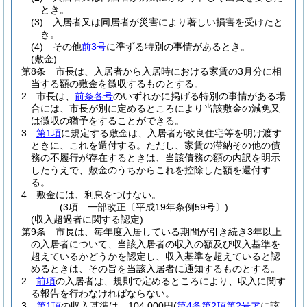
とき。
(3)
入居者又は同居者が災害により著しい損害を受けたと
き。
(4)
その他
前3号
に準ずる特別の事情があるとき。
(敷金)
第8条
市長は、入居者から入居時における家賃の3月分に相
当する額の敷金を徴収するものとする。
2
市長は、
前条各号
のいずれかに掲げる特別の事情がある場
合には、市長が別に定めるところにより当該敷金の減免又
は徴収の猶予をすることができる。
3
第1項
に規定する敷金は、入居者が改良住宅等を明け渡す
ときに、これを還付する。
ただし、家賃の滞納その他の債
務の不履行が存在するときは、当該債務の額の内訳を明示
したうえで、敷金のうちからこれを控除した額を還付す
る。
4
敷金には、利息をつけない。
(3項…一部改正〔平成19年条例59号〕)
(収入超過者に関する認定)
第9条
市長は、毎年度入居している期間が引き続き3年以上
の入居者について、当該入居者の収入の額及び収入基準を
超えているかどうかを認定し、収入基準を超えていると認
めるときは、その旨を当該入居者に通知するものとする。
2
前項
の入居者は、規則で定めるところにより、収入に関す
る報告を行わなければならない。
3
第1項
の収入基準は、104,000円
(
第4条第2項第2号ア
に該