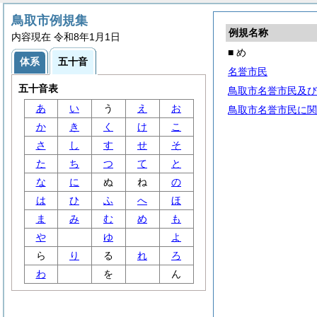
鳥取市例規集
例規名称
内容現在 令和8年1月1日
■ め
体系
五十音
名誉市民
五十音表
鳥取市名誉市民及び
あ
い
う
え
お
鳥取市名誉市民に関
か
き
く
け
こ
さ
し
す
せ
そ
た
ち
つ
て
と
な
に
ぬ
ね
の
は
ひ
ふ
へ
ほ
ま
み
む
め
も
や
ゆ
よ
ら
り
る
れ
ろ
わ
を
ん