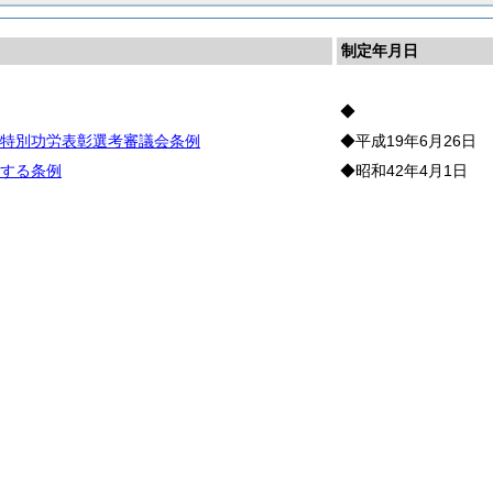
制定年月日
◆
特別功労表彰選考審議会条例
◆平成19年6月26日
する条例
◆昭和42年4月1日