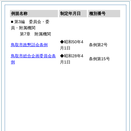
例規名称
制定年月日
種別番号
■ 第3編 委員会・委
員・附属機関
第7章 附属機関
◆昭和50年4
鳥取市政懇話会条例
条例第2号
月1日
鳥取市総合企画委員会条
◆昭和28年4
条例第15号
例
月1日