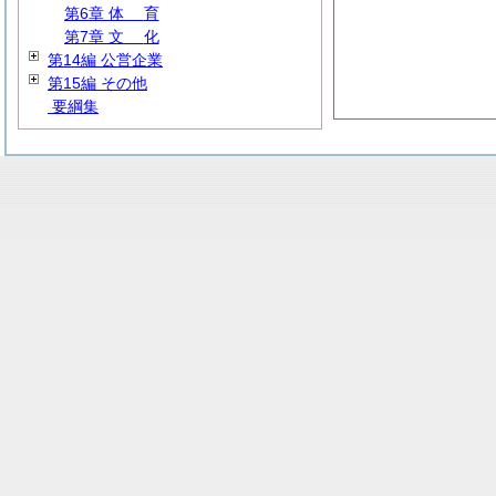
第6章
体
育
第7章
文
化
第14編 公営企業
第15編 その他
要綱集