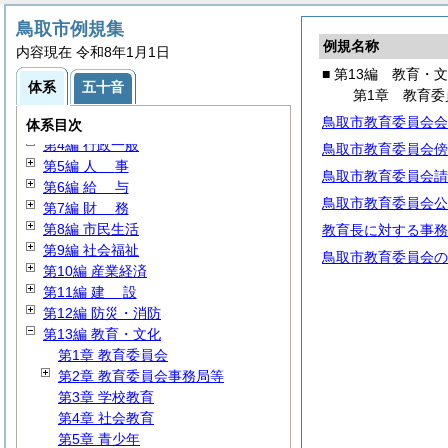
鳥取市例規集
例規名称
内容現在 令和8年1月1日
■ 第13編 教育・
第1編
総
規
体系
五十音
第1章 教育委
第2編
議
会
鳥取市教育委員会会
第3編 委員会・委員・附属機関
体系目次
第4編 行政一般
鳥取市教育委員会傍
第5編
人
事
鳥取市教育委員会請
第6編
給
与
鳥取市教育委員会公
第7編
財
務
第8編 市民生活
教育長に対する事務
第9編 社会福祉
鳥取市教育委員会の
第10編 産業経済
第11編
建
設
第12編 防災・消防
第13編 教育・文化
第1章 教育委員会
第2章 教育委員会事務局等
第3章 学校教育
第4章 社会教育
第5章 青少年